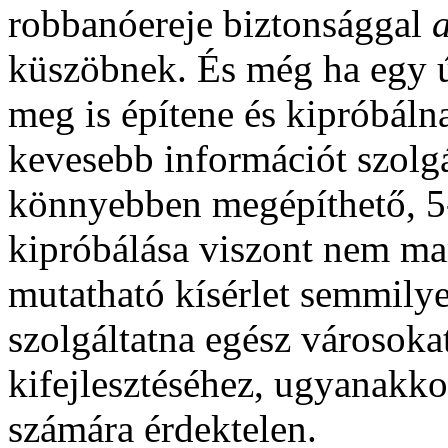
robbanóereje biztonsággal
küszöbnek. És még ha egy ú
meg is építene és kipróbálna
kevesebb információt szolgá
könnyebben megépíthető, 5
kipróbálása viszont nem ma
mutatható kísérlet semmily
szolgáltatna egész városok
kifejlesztéséhez, ugyanakko
számára érdektelen.