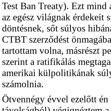
Test Ban Treaty). Ezt mind
az egész világnak érdekeit s
döntésnek, sőt súlyos hibán
CTBT szerződést önmagába
tartottam volna, másrészt 
szerint a ratifikálás megt
amerikai külpolitikának sú
számolnia.
Ötvennégy évvel ezelőtt én
távolságból) végignéztem a