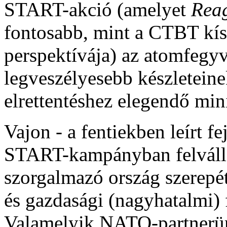
START-akció (amelyet
Rea
fontosabb, mint a CTBT kísér
perspektívája) az atomfegy
legveszélyesebb készletein
elrettentéshez elegendő min
Vajon - a fentiekben leírt f
START-kampányban felválla
szorgalmazó ország szerepét
és gazdasági (nagyhatalmi)
Valamelyik NATO-partnerü