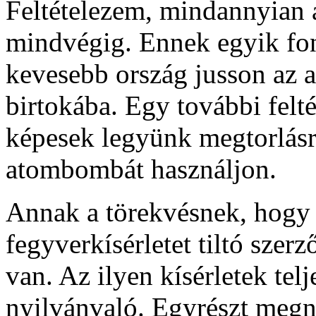
Feltételezem, mindannyian 
mindvégig. Ennek egyik font
kevesebb ország jusson az 
birtokába. Egy további felt
képesek legyünk megtorlásr
atombombát használjon.
Annak a törekvésnek, hogy
fegyverkísérletet tiltó szerz
van. Az ilyen kísérletek telj
nyilvánvaló. Egyrészt megne