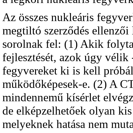
Az összes nukleáris fegyverk
megtiltó szerződés ellenzői
sorolnak fel: (1) Akik folyt
fejlesztését, azok úgy vélik 
fegyvereket ki is kell próbál
működőképesek-e. (2) A C
mindennemű kísérlet elvégzés
de elképzelhetőek olyan ki
melyeknek hatása nem mutat