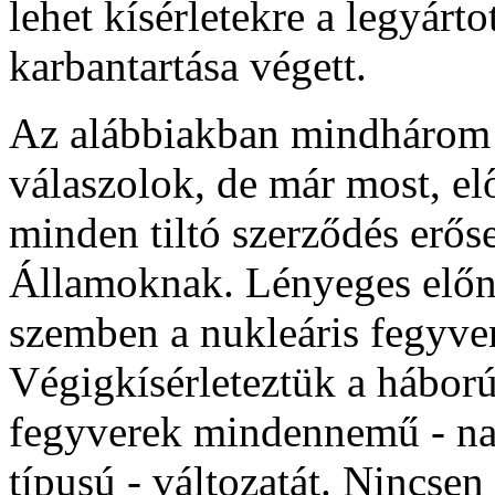
lehet kísérletekre a legyárt
karbantartása végett.
Az alábbiakban mindhárom e
válaszolok, de már most, el
minden tiltó szerződés erős
Államoknak. Lényeges előn
szemben a nukleáris fegyver
Végigkísérleteztük a háború
fegyverek mindennemű - nag
típusú - változatát. Nincse