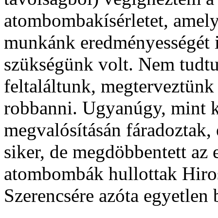
atombombakísérletet, amel
munkánk eredményességét iga
szükségünk volt. Nem tudtu
feltaláltunk, megterveztünk 
robbanni. Ugyanúgy, mint 
megvalósításán fáradoztak,
siker, de megdöbbentett az
atombombák hullottak Hiros
Szerencsére azóta egyetlen 