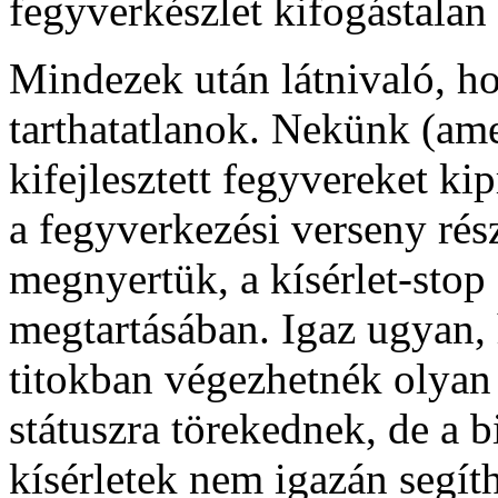
fegyverkészlet kifogástalan 
Mindezek után látnivaló, h
tarthatatlanok. Nekünk (am
kifejlesztett fegyvereket 
a fegyverkezési verseny rés
megnyertük, a kísérlet-stop
megtartásában. Igaz ugyan,
titokban végezhetnék olyan
státuszra törekednek, de a b
kísérletek nem igazán segí