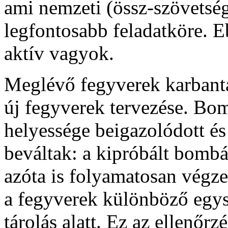
ami nemzeti (össz-szövetsé
legfontosabb feladatköre. 
aktív vagyok.
Meglévő fegyverek karbanta
új fegyverek tervezése. Bo
helyessége beigazolódott és
beváltak: a kipróbált bomb
azóta is folyamatosan végze
a fegyverek különböző egys
tárolás alatt. Ez az ellenőr