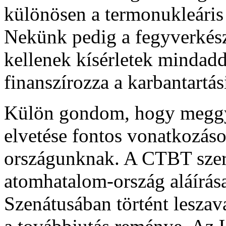
különösen a termonukleáris 
Nekünk pedig a fegyverkész
kellenek kísérletek mindad
finanszírozza a karbantartá
Külön gondom, hogy megg
elvetése fontos vonatkozás
országunknak. A CTBT szer
atomhatalom-ország aláírás
Szenátusában történt lesza