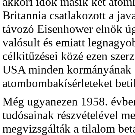
akkori idők másik két atom
Britannia csatlakozott a jav
távozó Eisenhower elnök ú
valósult és emiatt legnagyo
célkitűzései közé ezen szerző
USA minden kormányának de
atombombakísérleteket betil
Még ugyanezen 1958. évbe
tudósainak részvételével me
megvizsgálták a tilalom beta