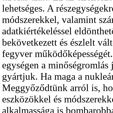
lehetséges. A részegységekre
módszerekkel, valamint szá
adatkiértékeléssel eldönthet
bekövetkezett és észlelt vál
fegyver működőképességét.
egységen a minőségromlás j
gyártjuk. Ha maga a nukleáris
Meggyőződtünk arról is, hog
eszközökkel és módszerekkel
alkalmassága is bombarobban