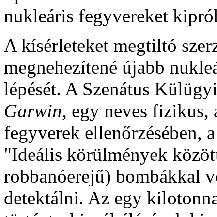
nukleáris fegyvereket kipró
A kísérleteket megtiltó sze
megnehezítené újabb nukleá
lépését. A Szenátus Külügyi
Garwin,
egy neves fizikus, 
fegyverek ellenőrzésében, a 
"Ideális körülmények közöt
robbanóerejű) bombákkal vég
detektálni. Az egy kilotonna