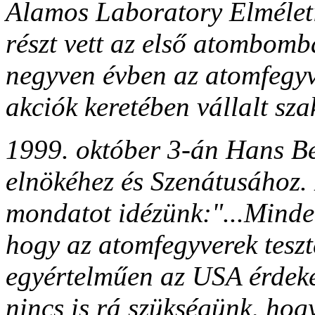
Alamos Laboratory Elméleti
részt vett az első atombomb
negyven évben az atomfegyv
akciók keretében vállalt sza
1999. október 3-án Hans Bet
elnökéhez és Szenátusához. 
mondatot idézünk:"...Minde
hogy az atomfegyverek teszte
egyértelműen az USA érdekei
nincs is rá szükségünk, hog