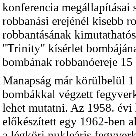
konferencia megállapításai s
robbanási erejénél kisebb r
robbantásának kimutathatósá
"Trinity" kísérlet bombáján
bombának robbanóereje 15 és
Manapság már körülbelül 1 
bombákkal végzett fegyverk
lehet mutatni. Az 1958. évi
előkészített egy 1962-ben al
a légköri nukleáris fegyverk