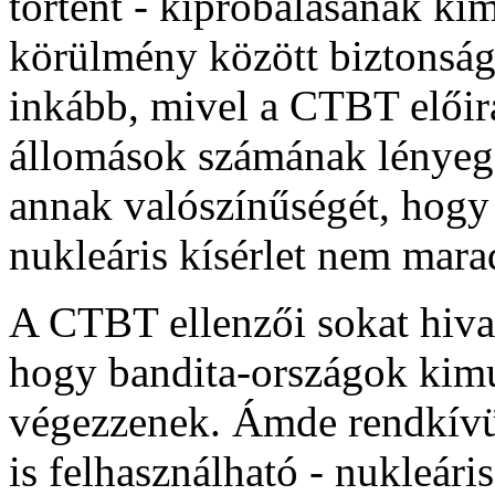
történt - kipróbálásának k
körülmény között biztonságg
inkább, mivel a CTBT előirá
állomások számának lényege
annak valószínűségét, hogy 
nukleáris kísérlet nem mara
A CTBT ellenzői sokat hiva
hogy bandita-országok kimu
végezzenek. Ámde rendkívü
is felhasználható - nukleári