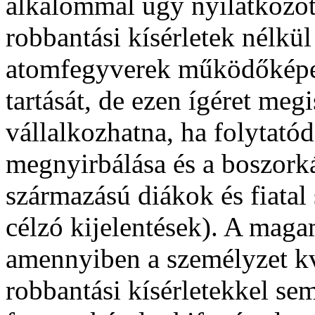
alkalommal úgy nyilatkozot
robbantási kísérletek nélkül 
atomfegyverek működőképes 
tartását, de ezen ígéret me
vállalkozhatna, ha folytató
megnyirbálása és a boszork
származású diákok és fiatal
célzó kijelentések). A mag
amennyiben a személyzet kv
robbantási kísérletekkel sem