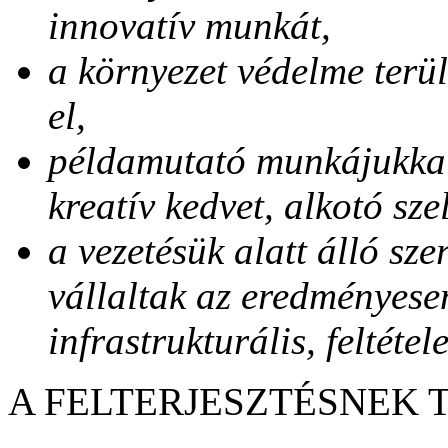
innovatív munkát,
a környezet védelme terü
el,
példamutató munkájukkal 
kreatív kedvet, alkotó sze
a vezetésük alatt álló sz
vállaltak az eredményese
infrastrukturális, feltét
A FELTERJESZTÉSNEK 