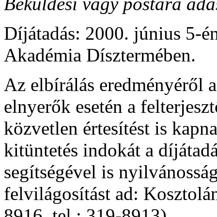
Beküldési vagy postára adás
Díjátadás: 2000. június 5
Akadémia Dísztermében.
Az elbírálás eredményéről a 
elnyerők esetén a felterjeszt
közvetlen értesítést is kapn
kitüntetés indokát a díjátad
segítségével is nyilvánossá
felvilágosítást ad: Kosztolán
8916, tel.: 319-8913).