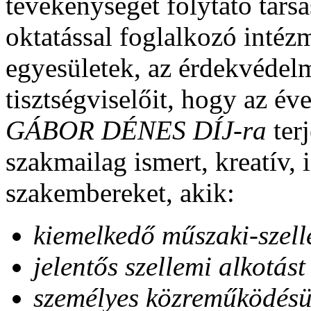
tevékenységet folytató társas
oktatással foglalkozó inté
egyesületek, az érdekvédelmi
tisztségviselőit, hogy az év
GÁBOR DÉNES DÍJ-ra
ter
szakmailag ismert, kreatív,
szakembereket, akik:
kiemelkedő műszaki-szelle
jelentős szellemi alkotást
személyes közreműködésük