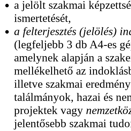
a jelölt szakmai képzett
ismertetését,
a felterjesztés (jelölés) 
(legfeljebb 3 db A4-es gé
amelynek alapján a szake
mellékelhető az indoklásb
illetve szakmai eredménye
találmányok, hazai és nem
projektek vagy
nemzetköz
jelentősebb szakmai tud