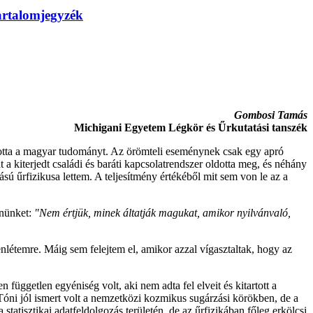
artalomjegyzék
Gombosi Tamás
Michigani Egyetem Légkör és Űrkutatási tanszék
totta a magyar tudományt. Az örömteli eseménynek csak egy apró
 kiterjedt családi és baráti kapcsolatrendszer oldotta meg, és néhány
ú űrfizikusa lettem. A teljesítmény értékéből mit sem von le az a
nnünket:
"Nem értjük, minek áltatják magukat, amikor nyilvánvaló,
enlétemre. Máig sem felejtem el, amikor azzal vígasztaltak, hogy az
független egyéniség volt, aki nem adta fel elveit és kitartott a
Tóni jól ismert volt a nemzetközi kozmikus sugárzási körökben, de a
atisztikai adatfeldolgozás területén, de az űrfizikában főleg erkölcsi