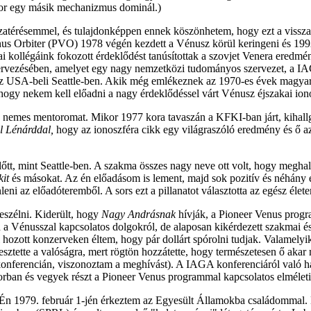
or egy másik mechanizmus dominál.)
atérésemmel, és tulajdonképpen ennek köszönhetem, hogy ezt a vissz
nus Orbiter (PVO) 1978 végén kezdett a Vénusz körül keringeni és 1992
 kollégáink fokozott érdeklődést tanúsítottak a szovjet Venera eredmé
ervezésében, amelyet egy nagy nemzetközi tudományos szervezet, a I
 az USA-beli Seattle-ben. Akik még emlékeznek az 1970-es évek magyar
 hogy nekem kell előadni a nagy érdeklődéssel várt Vénusz éjszakai iono
emes mentoromat. Mikor 1977 kora tavaszán a KFKI-ban járt, kihallgatás
l Lénárddal,
hogy az ionoszféra cikk egy világraszóló eredmény és ő a
őtt, mint Seattle-ben. A szakma összes nagy neve ott volt, hogy meghal
kit
és másokat. Az én előadásom is lement, majd sok pozitív és néhány 
eni az előadóteremből. A sors ezt a pillanatot választotta az egész élet
eszélni. Kiderült, hogy
Nagy Andrásnak
hívják, a Pioneer Venus progr
n a Vénusszal kapcsolatos dolgokról, de alaposan kikérdezett szakmai é
 hozott konzerveken éltem, hogy pár dollárt spórolni tudjak. Valamely
ébresztette a valóságra, mert rögtön hozzátette, hogy természetesen ő a
onferencián, viszonoztam a meghívást). A IAGA konferenciáról való haz
rban és vegyek részt a Pioneer Venus programmal kapcsolatos elmélet
. Én 1979. február 1-jén érkeztem az Egyesült Államokba családommal.