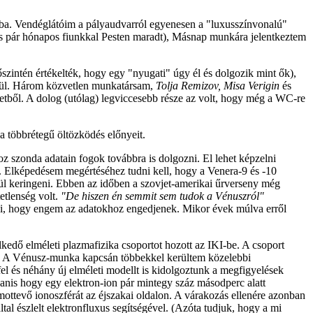
a. Vendéglátóim a pályaudvarról egyenesen a "luxusszínvonalú"
és pár hónapos fiunkkal Pesten maradt), Másnap munkára jelentkeztem
őszintén értékelték, hogy egy "nyugati" úgy él és dolgozik mint ők),
lkül. Három közvetlen munkatársam,
Tolja Remizov, Misa Verigin
és
zetből. A dolog (utólag) legviccesebb része az volt, hogy még a WC-re
a többrétegű öltözködés előnyeit.
szonda adatain fogok továbbra is dolgozni. El lehet képzelni
. Elképedésem megértéséhez tudni kell, hogy a Venera-9 és -10
l keringeni. Ebben az időben a szovjet-amerikai űrverseny még
tetlenség volt.
"De hiszen én semmit sem tudok a Vénuszról"
zni, hogy engem az adatokhoz engedjenek. Mikor évek múlva erről
edő elméleti plazmafizika csoportot hozott az IKI-be. A csoport
olt. A Vénusz-munka kapcsán többekkel kerültem közelebbi
el és néhány új elméleti modellt is kidolgoztunk a megfigyelések
anis hogy egy elektron-ion pár mintegy száz másodperc alatt
mottevő ionoszférát az éjszakai oldalon. A várakozás ellenére azonban
tal észlelt elektronfluxus segítségével. (Azóta tudjuk, hogy a mi