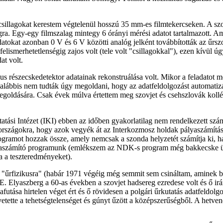
csillagokat kerestem végtelenül hosszú 35 mm-es filmtekercseken. A sz
lagra. Egy-egy filmszalag mintegy 6 órányi mérési adatot tartalmazott
atokat azonban 0 V és 6 V közötti analóg jelként továbbították az űrszo
felismerhetetlenségig zajos volt (tele volt "csillagokkal"), ezen kívül ú
at volt.
kus részecskedetektor adatainak rekonstruálása volt. Mikor a feladatot
alábbis nem tudták úgy megoldani, hogy az adatfeldolgozást automatizáln
egoldására. Csak évek múlva értettem meg szovjet és csehszlovák koll
atási Intézet (IKI) ebben az időben gyakorlatilag nem rendelkezett sz
országokra, hogy azok vegyék át az Interkozmosz holdak pályaszámítás
ogramot hozzak össze, amely nemcsak a szonda helyzetét számítja ki, ha
lyaszámító programunk (emlékszem az NDK-s program még bakkecske ü
a a teszteredményeket).
 "űrfizikusra" (habár 1971 végéig még semmit sem csináltam, aminek bár
. Elyaszberg a 60-as években a szovjet hadsereg ezredese volt és ő irá
futása hirtelen véget ért és ő rövidesen a polgári űrkutatás adatfeldol
vetette a tehetségtelenséget és gúnyt űzött a középszerűségből. A hetv