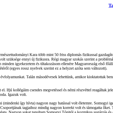
T
rmészettudományi Kara több mint 50 friss diplomás fizikussal gazdagí
t szüksége ennyi új fizikusra. Régi magyar szokás szerint a problémát a
 minden igyekezetem és tiltakozásom ellenére Magyarország első főállás
ről (egyes rossz nyelvek szerint ez a helyzet azóta sem változott).
 évfolyamunkat. Talán másodévesek lehettünk, amikor kioktatottak be
el. Ifjú kollégáim csendes megvetéssel és némi részvéttel reagáltak jel
oda. Igazuk volt.
ni (mindenki így hívta) nagyon nagy hatással volt életemre. Somogyi igen 
Csoportjának tagjaihoz mindig nagyon korrekt volt és támogatta őket. 
ata. Nagyon sokat tanultam Somogyi Tónitól a kozmikus sugárzás és a st