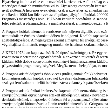
Elyaszberg indította el az én nemzetközi karrieremet. A filmcsillag é
tehetséges fiatalabb munkatársaival is. Elyaszberg csoportján kereszt
nyílt előttem. A hetvenes évek elején csak a szovjet és az amerikai 
emelkedett 1000 km fölé, ezek az elliptikus pályájú műholdak 200000 km
Prognoz-3 mesterséges hold, 1973-ban került felbocsátásra. A szonda pál
felső rétegeit, a plazmaszférát, a magnetoszférát, a magnetopauzát, a 
A Prognoz holdak telemetria rendszere már teljesen digitális volt, e
nem tudták az értékes adatokat időben feldolgozni. Korábbi tapasztal
adatfeldolgozásba. A megegyezés szerint a magyar fél elvégzi az össze
végrehajtása rám hárult: rengeteg munka, de hatalmas szakmai lehetős
A KFKI 1973-ban kapta az első R-20 típusú számítógépet. Ez egy rette
között nem lehetett több egy-két óránál. Napközben fejlesztés és tes
küldtem több doboz sornyomtató eredményt (mágnesszalagon küldött e
pályaszámító program segítségével. Megfizettem a belépődíjat, és mos
A Prognoz adatfeldolgozás több vicces (utólag annak tűnik) helyzete
két mágnesszalagon kaptuk a szovjet követség diplomáciai futárszolgála
szalagot lemásolnom mielőtt be lettek zárva valamelyik páncélszekr
A Prognoz adatok fizikai értelmezése kapcsán több nemzetközileg is n
szovjet űrkutatás egyik nagyra értékelt úttörője volt, akinek nevéhez s
detektálta elsőnek a napszelet, ő fedezte fel a plazmapauzát (éles 
szovjet polgári kitüntetéssel, a Lenin renddel tüntették ki. Gringauz