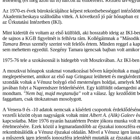
leheletéig (és még azon túl is) harcolt az embereiért. Kezdeti táv-eg
Az 1970-es évek bürokráciájához képest rekordsebességgel intéződö
Akademicheskaya szállodába vittek. A következő jó pár hónapban ez 
az Űrkutatási Intézetben (IKI).
Mint kiderült én voltam az első külföldi, aki hosszabb ideig az IKI-be
de sajnos a KGB figyelmét is felhívta rám. Kollégáimnak a "Második
Tamara Breus
személy szerint volt felelős értem. Minden reggel a ka
sem mehettem egyedül. Szegény Tamara igencsak bajban volt amikor 
1975-76 tele a szokásosnál is hidegebb volt Moszkvában. Az IKI-ben a
A moszkvai hónapok szakmai vonatkozásai bőven kárpótoltak a magáné
meglepetésemet, amikor az első nap Gringauz leültetett és megkérdez
szondák voltak a Vénusz bolygó első mesterséges holdjai, amelyek M
javában folyt a Naprendszer felderítéséért. Egy külföldit odaengedni a 
mondtam.
"Nem baj, majd megtanulja" volt
a válasz. Így kezdődött 
faggattam, csak titokzatosan mosolygott.
A Venera-9 és -10 adatok nemcsak a kísérleti csoportok érdeklődésén
vezetői között olyan nagyságok voltak mint
Albert A. (Alik) Galeev
é
kapcsolatba. Mire 1976 nyarán hazatértem Pestre jókora munka volt mö
értelmezésére. Ezek közül a legmaradandóbb az éjszakai ionoszféra e
rekombinálódik a Vénusz éjszakai oldalán. Mivel a Vénusz igen lassan
a műszerek igen jelentős ionoszféra jelenlétét mutatták az éjszakai ol