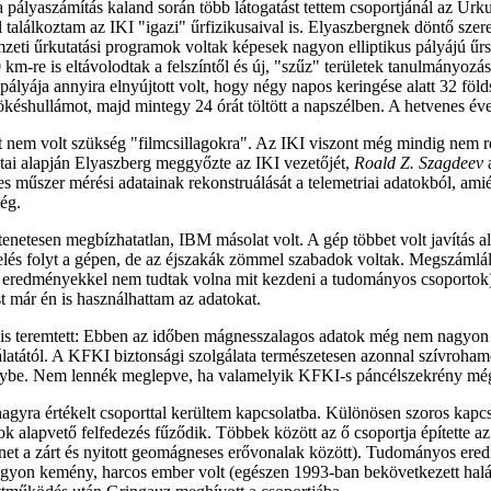
s a pályaszámítás kaland során több látogatást tettem csoportjánál az Ű
ül találkoztam az IKI "igazi" űrfizikusaival is. Elyaszbergnek döntő sze
nemzeti űrkutatási programok voltak képesek nagyon elliptikus pályájú 
-re is eltávolodtak a felszíntől és új, "szűz" területek tanulmányozását
yája annyira elnyújtott volt, hogy négy napos keringése alatt 32 földsug
lökéshullámot, majd mintegy 24 órát töltött a napszélben. A hetvenes év
zért nem volt szükség "filmcsillagokra". Az IKI viszont még mindig nem 
atai alapján Elyaszberg meggyőzte az IKI vezetőjét,
Roald Z. Szagdeev
s műszer mérési adatainak rekonstruálását a telemetriai adatokból, amié
ég.
netesen megbízhatatlan, IBM másolat volt. A gép többet volt javítás al
ztelés folyt a gépen, de az éjszakák zömmel szabadok voltak. Megszámlá
redményekkel nem tudtak volna mit kezdeni a tudományos csoportok). A
t már én is használhattam az adatokat.
t is teremtett: Ebben az időben mágnesszalagos adatok még nem nagyon
tától. A KFKI biztonsági szolgálata természetesen azonnal szívrohamot k
énybe. Nem lennék meglepve, ha valamelyik KFKI-s páncélszekrény még 
agyra értékelt csoporttal kerültem kapcsolatba. Különösen szoros kapcs
ok alapvető felfedezés fűződik. Többek között az ő csoportja építette az 
átmenet a zárt és nyitott geomágneses erővonalak között). Tudományos 
 nagyon kemény, harcos ember volt (egészen 1993-ban bekövetkezett halál