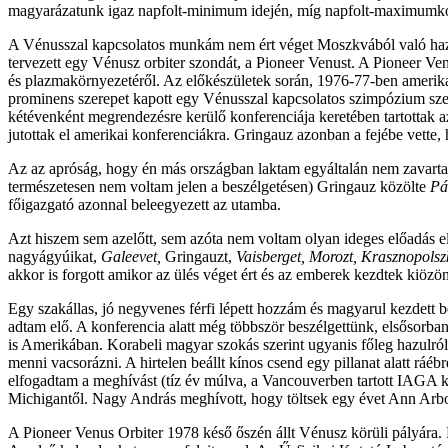
magyarázatunk igaz napfolt-minimum idején, míg napfolt-maximumk
A Vénusszal kapcsolatos munkám nem ért véget Moszkvából való haz
tervezett egy Vénusz orbiter szondát, a Pioneer Venust. A Pioneer Ve
és plazmakörnyezetéről. Az előkészületek során, 1976-77-ben amerikai
prominens szerepet kapott egy Vénusszal kapcsolatos szimpózium sz
kétévenként megrendezésre kerülő konferenciája keretében tartottak
jutottak el amerikai konferenciákra. Gringauz azonban a fejébe vette,
Az az apróság, hogy én más országban laktam egyáltalán nem zavarta n
természetesen nem voltam jelen a beszélgetésen) Gringauz közölte
Pá
főigazgató azonnal beleegyezett az utamba.
Azt hiszem sem azelőtt, sem azóta nem voltam olyan ideges előadás el
nagyágyúikat,
Galeevet,
Gringauzt,
Vaisberget, Morozt, Krasznopolsz
akkor is forgott amikor az ülés véget ért és az emberek kezdtek kiözönl
Egy szakállas, jó negyvenes férfi lépett hozzám és magyarul kezdett b
adtam elő. A konferencia alatt még többször beszélgettünk, elsősorba
is Amerikában. Korabeli magyar szokás szerint ugyanis főleg hazulról
menni vacsorázni. A hirtelen beállt kínos csend egy pillanat alatt rá
elfogadtam a meghívást (tíz év múlva, a Vancouverben tartott IAGA k
Michigantől. Nagy András meghívott, hogy töltsek egy évet Ann Arbo
A Pioneer Venus Orbiter 1978 késő őszén állt Vénusz körüli pályára