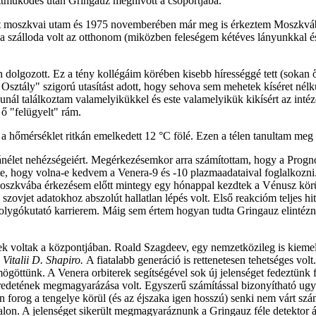
yüttműködés után Gringauz meghívott a csoportjába.
tt moszkvai utam és 1975 novemberében már meg is érkeztem Moszkváb
a szálloda volt az otthonom (miközben feleségem kétéves lányunkkal 
n dolgozott. Ez a tény kollégáim körében kisebb hírességgé tett (sokan 
 Osztály" szigorú utasítást adott, hogy sehova sem mehetek kíséret né
punál találkoztam valamelyikükkel és este valamelyikük kikísért az inté
ő "felügyelt" rám.
 hőmérséklet ritkán emelkedett 12 °C fölé. Ezen a télen tanultam meg 
let nehézségeiért. Megérkezésemkor arra számítottam, hogy a Prognoz 
te, hogy volna-e kedvem a Venera-9 és -10 plazmaadataival foglalkozni
oszkvába érkezésem előtt mintegy egy hónappal kezdtek a Vénusz körü
szovjet adatokhoz abszolút hallatlan lépés volt. Első reakcióm teljes hi
bolygókutató karrierem. Máig sem értem hogyan tudta Gringauz elinté
ek voltak a központjában. Roald Szagdeev, egy nemzetközileg is kiemelk
s
Vitalii D. Shapiro.
A fiatalabb generáció is rettenetesen tehetséges v
göttünk. A Venera orbiterek segítségével sok új jelenséget fedeztünk f
redetének megmagyarázása volt. Egyszerű számítással bizonyítható ugy
 forog a tengelye körül (és az éjszaka igen hosszú) senki nem várt szá
dalon. A jelenséget sikerült megmagyaráznunk a Gringauz féle detektor ál