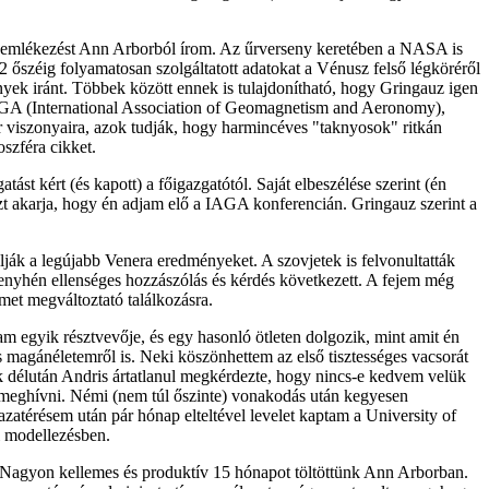
aemlékezést Ann Arborból írom. Az űrverseny keretében a NASA is
 őszéig folyamatosan szolgáltatott adatokat a Vénusz felső légköréről
nyek iránt. Többek között ennek is tulajdonítható, hogy Gringauz igen
AGA (International Association of Geomagnetism and Aeronomy),
 viszonyaira, azok tudják, hogy harmincéves "taknyosok" ritkán
szféra cikket.
t kért (és kapott) a főigazgatótól. Saját elbeszélése szerint (én
zt akarja, hogy én adjam elő a IAGA konferencián. Gringauz szerint a
lják a legújabb Venera eredményeket. A szovjetek is felvonultatták
enyhén ellenséges hozzászólás és kérdés következett. A fejem még
emet megváltoztató találkozásra.
am egyik résztvevője, és egy hasonló ötleten dolgozik, mint amit én
s magánéletemről is. Neki köszönhettem az első tisztességes vacsorát
ik délután Andris ártatlanul megkérdezte, hogy nincs-e kedvem velük
kar meghívni. Némi (nem túl őszinte) vonakodás után kegyesen
atérésem után pár hónap elteltével levelet kaptam a University of
i modellezésben.
 Nagyon kellemes és produktív 15 hónapot töltöttünk Ann Arborban.