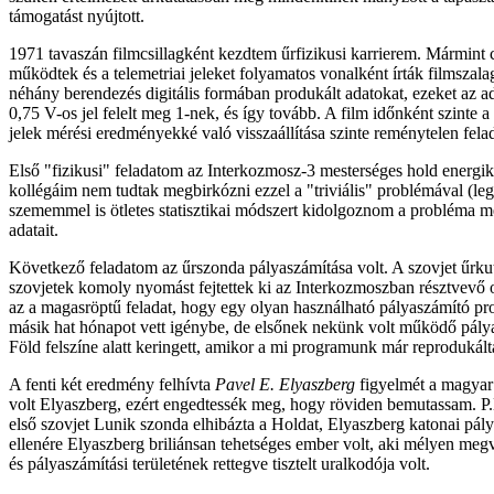
támogatást nyújtott.
1971 tavaszán filmcsillagként kezdtem űrfizikusi karrierem. Mármint 
működtek és a telemetriai jeleket folyamatos vonalként írták filmsza
néhány berendezés digitális formában produkált adatokat, ezeket az ad
0,75 V-os jel felelt meg 1-nek, és így tovább. A film időnként szinte a 
jelek mérési eredményekké való visszaállítása szinte reménytelen felad
Első "fizikusi" feladatom az Interkozmosz-3 mesterséges hold energi
kollégáim nem tudtak megbirkózni ezzel a "triviális" problémával (leg
szememmel is ötletes statisztikai módszert kidolgoznom a probléma m
adatait.
Következő feladatom az űrszonda pályaszámítása volt. A szovjet űrkut
szovjetek komoly nyomást fejtettek ki az Interkozmoszban résztvevő 
az a magasröptű feladat, hogy egy olyan használható pályaszámító pr
másik hat hónapot vett igénybe, de elsőnek nekünk volt működő pá
Föld felszíne alatt keringett, amikor a mi programunk már reprodukált
A fenti két eredmény felhívta
Pavel E. Elyaszberg
figyelmét a magyar
volt Elyaszberg, ezért engedtessék meg, hogy röviden bemutassam. P.E
első szovjet Lunik szonda elhibázta a Holdat, Elyaszberg katonai pálya
ellenére Elyaszberg briliánsan tehetséges ember volt, aki mélyen meg
és pályaszámítási területének rettegve tisztelt uralkodója volt.