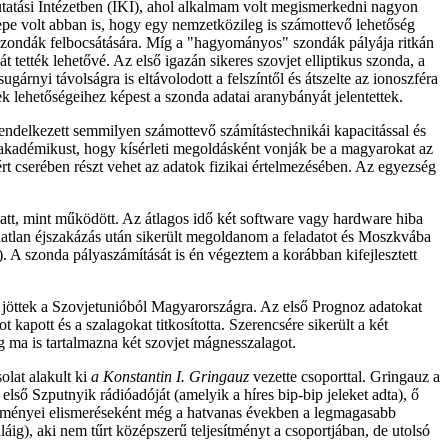
rkutatási Intézetben (IKI), ahol alkalmam volt megismerkedni nagyon
repe volt abban is, hogy egy nemzetközileg is számottevő lehetőség
űrszondák felbocsátására. Míg a "hagyományos" szondák pályája ritkán
 tették lehetővé. Az első igazán sikeres szovjet elliptikus szonda, a
árnyi távolságra is eltávolodott a felszíntől és átszelte az ionoszféra
ek lehetőségeihez képest a szonda adatai aranybányát jelentettek.
rendelkezett semmilyen számottevő számítástechnikái kapacitással és
akadémikust, hogy kísérleti megoldásként vonják be a magyarokat az
rt cserében részt vehet az adatok fizikai értelmezésében. Az egyezség
att, mint működött. Az átlagos idő két software vagy hardware hiba
latlan éjszakázás után sikerült megoldanom a feladatot és Moszkvába
 szonda pályaszámítását is én végeztem a korábban kifejlesztett
 jöttek a Szovjetunióból Magyarországra. Az első Prognoz adatokat
apott és a szalagokat titkosította. Szerencsére sikerült a két
ma is tartalmazna két szovjet mágnesszalagot.
olat alakult ki
a Konstantin I. Gringauz
vezette csoporttal. Gringauz a
első Szputnyik rádióadóját (amelyik a híres bip-bip jeleket adta), ő
eredményei elismeréseként még a hatvanas években a legmagasabb
áig), aki nem tűrt középszerű teljesítményt a csoportjában, de utolsó