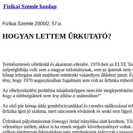
Fizikai Szemle honlap
Fizikai Szemle 2000/2. 57.o.
HOGYAN LETTEM ŰRKUTATÓ?
Természetesen véletlenül és akaratom ellenére. 1970-ben az ELTE Te
szépséghibája volt: sem a magyar tudománynak, sem az iparnak nem vol
hónap leforgása alatt majdnem mindenki valamilyen álláshoz jutott. Én
tény, hogy 1970 augusztusában fogalmam sem volt az űrfizika mibenlété
Az elhelyezkedési probléma tulajdonképpen nem érte meglepetésként
hogy a többségüknek nem lesz állása a szakmában!"
Az első pár hónap ádáz gombfocicsatákkal és csendes utálkozással telt 
űrfizika igen jó szakma, mert nincsenek elvárások és senki sem figyel 
Űrfizikusi pályafutásomat
Somogyi Antal
irányítása alatt kezdtem. Tó
véleménye mellett, akkor is ha ennek negatív következményei voltak. 
szűken értelmezett űrkutatásban még mindenkinek hiányzott a tapasztal