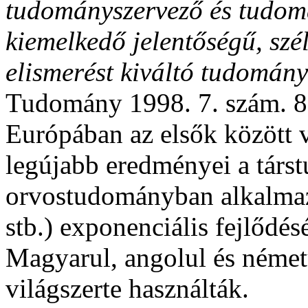
tudományszervező és tudomá
kiemelkedő jelentőségű, szé
elismerést kiváltó tudomán
Tudomány 1998. 7. szám. 8
Európában az elsők között vo
legújabb eredményei a társ
orvostudományban alkalmaz
stb.) exponenciális fejlődé
Magyarul, angolul és német
világszerte használták.