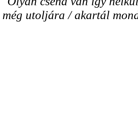
"Olyan csend van így nélküle
még utoljára / akartál mon