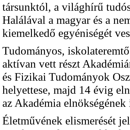
társunktól, a világhírű tudós
Halálával a magyar és a ne
kiemelkedő egyéniségét vesz
Tudományos, iskolateremtő
aktívan vett részt Akadémi
és Fizikai Tudományok Oszt
helyettese, majd 14 évig e
az Akadémia elnökségének is
Életművének elismerését je