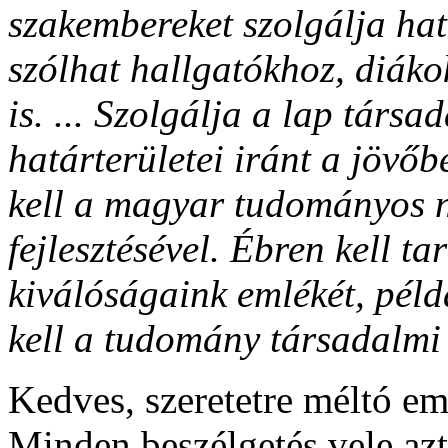
szakembereket szolgálja hatá
szólhat hallgatókhoz, diáko
is. ... Szolgálja a lap társa
határterületei iránt a jövő
kell a magyar tudományos n
fejlesztésével. Ébren kell t
kiválóságaink emlékét, péld
kell a tudomány társadalmi
Kedves, szeretetre méltó em
Minden beszélgetés vele azt 