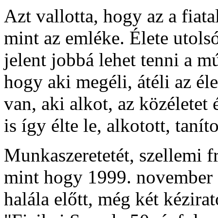
Azt vallotta, hogy az a fiat
mint az emléke. Élete utolsó
jelent jobbá lehet tenni a m
hogy aki megéli, átéli az é
van, aki alkot, az közéletet 
is így élte le, alkotott, tanít
Munkaszeretetét, szellemi fr
mint hogy 1999. november 1
halála előtt, még két kézira