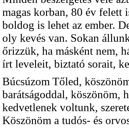
magas korban, 80 év felett is
boldog is lehet az ember. De
oly kevés van. Sokan állunk 
őrizzük, ha másként nem, h
írt leveleit, biztató sorait, 
Búcsúzom Tőled, köszönöm,
barátságoddal, köszönöm, ho
kedvetlenek voltunk, szeret
Köszönöm a tudós- és orvo