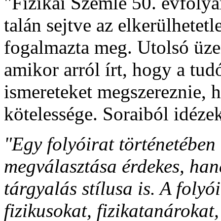
"Fizikai Szemle 50. évfolya
talán sejtve az elkerülhetet
fogalmazta meg. Utolsó üze
amikor arról írt, hogy a tud
ismereteket megszereznie, h
kötelessége. Soraiból idéze
"Egy folyóirat történetébe
megválasztása érdekes, han
tárgyalás stílusa is. A foly
fizikusokat, fizikatanárokat,