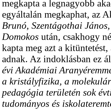
megkapta a legnagyobb akad
egyáltalán megkaphat, az 
Brunó, Szentágothai János
Domokos
után, csakhogy né
kapta meg azt a kitüntetést
adnak. Az indoklásban ez ál
évi Akadémiai Aranyéremmel 
a kristályfizika, a molekulár
pedagógia területén sok évti
tudományos és iskolateremt