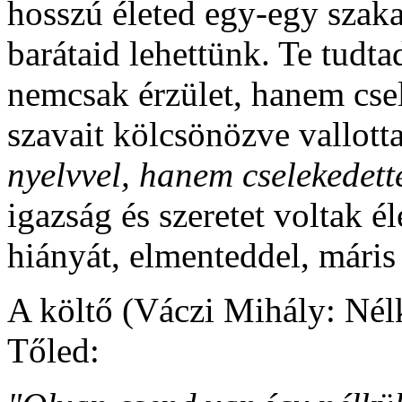
hosszú életed egy-egy szaka
barátaid lehettünk. Te tudtad
nemcsak érzület, hanem csele
szavait kölcsönözve vallot
nyelvvel, hanem cselekedett
igazság és szeretet voltak é
hiányát, elmenteddel, máris
A költő (Váczi Mihály: Nél
Tőled: