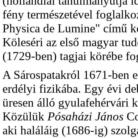
(hollandiai tanulmányútja i
fény természetével foglalk
Physica de Lumine" című két
Köleséri az első magyar tud
(1729-ben) tagjai körébe fo
A Sárospatakról 1671-ben el
erdélyi fizikába. Egy évi d
üresen álló gyulafehérvári 
Közülük
Pósaházi János
Co
aki haláláig (1686-ig) szol