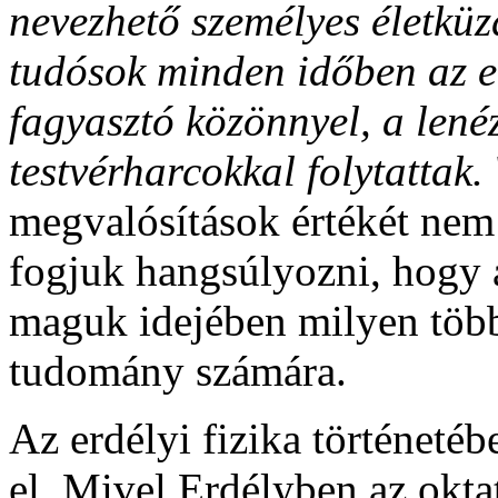
nevezhető személyes életküz
tudósok minden időben az e
fagyasztó közönnyel, a lenéz
testvérharcokkal folytattak.
megvalósítások értékét nem
fogjuk hangsúlyozni, hogy 
maguk idejében milyen több
tudomány számára.
Az erdélyi fizika történeté
el. Mivel Erdélyben az okt