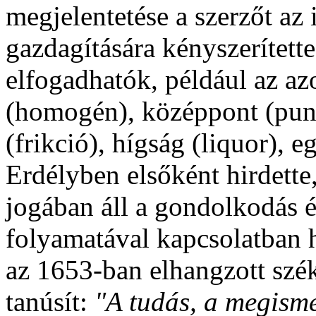
megjelentetése a szerzőt a
gazdagítására kényszerített
elfogadhatók, például az az
(homogén), középpont (pun
(frikció), hígság (liquor), 
Erdélyben elsőként hirdette
jogában áll a gondolkodás 
folyamatával kapcsolatban h
az 1653-ban elhangzott szék
tanúsít:
"A tudás, a megisme