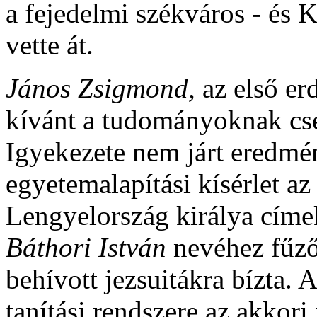
a fejedelmi székváros - és K
vette át.
János Zsigmond,
az első er
kívánt a tudományoknak cse
Igyekezete nem járt eredmén
egyetemalapítási kísérlet az
Lengyelország királya címek
Báthori István
nevéhez fűző
behívott jezsuitákra bízta.
tanítási rendszere az akkori 