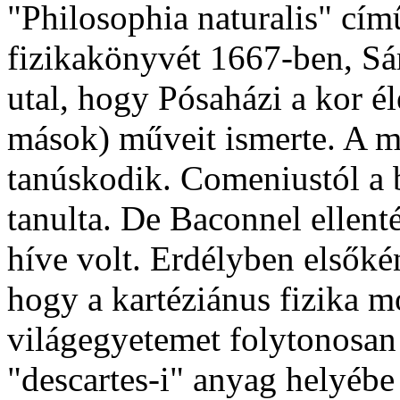
"Philosophia naturalis" cím
fizikakönyvét 1667-ben, Sá
utal, hogy Pósaházi a kor é
mások) műveit ismerte. A mű
tanúskodik. Comeniustól a b
tanulta. De Baconnel ellent
híve volt. Erdélyben elsőkén
hogy a kartéziánus fizika m
világegyetemet folytonosan
"descartes-i" anyag helyéb