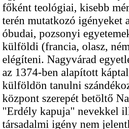
főként teológiai, kisebb mé
terén mutatkozó igényeket a
óbudai, pozsonyi egyetemek,
külföldi (francia, olasz, né
elégíteni. Nagyvárad egyetl
az 1374-ben alapított káptal
külföldön tanulni szándéko
központ szerepét betöltő Na
"Erdély kapuja" nevekkel ill
társadalmi igény nem jelent