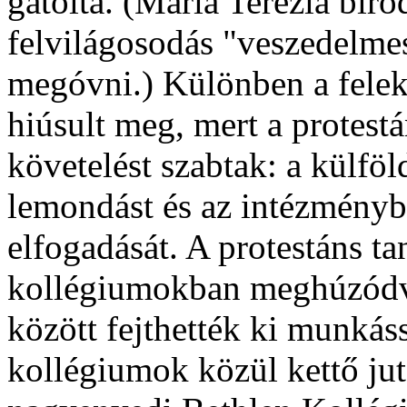
gátolta. (Mária Terézia biro
felvilágosodás "veszedelmes
megóvni.) Különben a feleke
hiúsult meg, mert a protest
követelést szabtak: a külfö
lemondást és az intézményb
elfogadását. A protestáns ta
kollégiumokban meghúzódva
között fejthették ki munkás
kollégiumok közül kettő jut