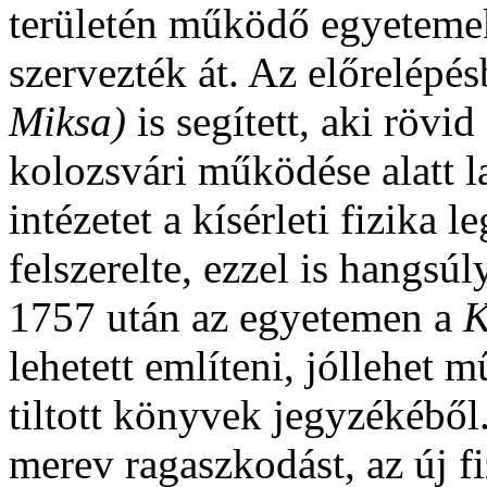
területén működő egyetemek
szervezték át. Az előrelépé
Miksa)
is segített, aki rövi
kolozsvári működése alatt lak
intézetet a kísérleti fizika
felszerelte, ezzel is hangsú
1757 után az egyetemen a
K
lehetett említeni, jóllehet 
tiltott könyvek jegyzékéből.
merev ragaszkodást, az új fiz