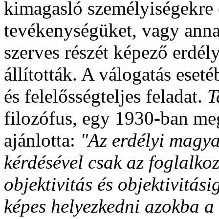
kimagasló személyiségekre
tevékenységüket, vagy anna
szerves részét képező erdél
állították. A válogatás eset
és felelősségteljes feladat.
T
filozófus, egy 1930-ban meg
ajánlotta:
"Az erdélyi magy
kérdésével csak az foglalko
objektivitás és objektivitási
képes helyezkedni azokba a