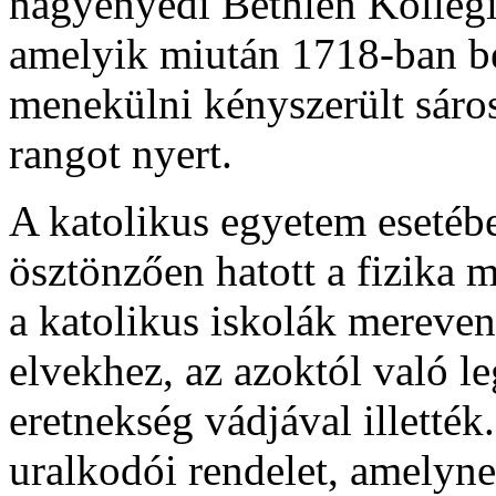
nagyenyedi Bethlen Kollégi
amelyik miután 1718-ban be
menekülni kényszerült sáros
rangot nyert.
A katolikus egyetem esetéb
ösztönzően hatott a fizika 
a katolikus iskolák mereven
elvekhez, az azoktól való le
eretnekség vádjával illették
uralkodói rendelet, amelyn