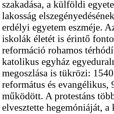
szakadása, a külföldi egyet
lakosság elszegényedésének 
erdélyi egyetem eszméje. Az
iskolák életét is érintő font
reformáció rohamos térhódí
katolikus egyház egyeduralm
megoszlása is tükrözi: 1540
református és evangélikus, 
működött. A protestáns tö
elvesztette hegemóniáját, a