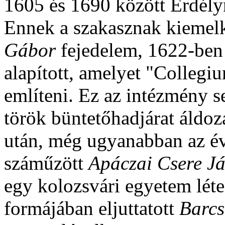
1605 és 1690 között Erdélyn
Ennek a szakasznak kiemel
Gábor
fejedelem, 1622-ben
alapított, amelyet "Colleg
említeni. Ez az intézmény s
török büntetőhadjárat áldoza
után, még ugyanabban az é
száműzött
Apáczai Csere J
egy kolozsvári egyetem léte
formájában eljuttatott
Barcs