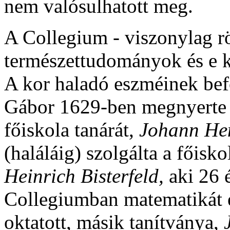
nem valósulhatott meg.
A Collegium - viszonylag rövi
természettudományok és e k
A kor haladó eszméinek bef
Gábor 1629-ben megnyerte a
főiskola tanárát,
Johann Hen
(haláláig) szolgálta a főisko
Heinrich Bisterfeld,
aki 26 
Collegiumban matematikát 
oktatott, másik tanítványa,