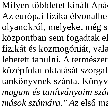
Milyen többletet kínált Apá
Az európai fizika élvonalbel
olyanokról, melyeket még 
központban sem fogadtak el
fizikát és kozmogóniát, val
lehetett tanulni. A termés
középfokú oktatását szorg
tankönyvnek szánta. Könyvé
magam és tanítványaim szám
mások számára." Az
első m