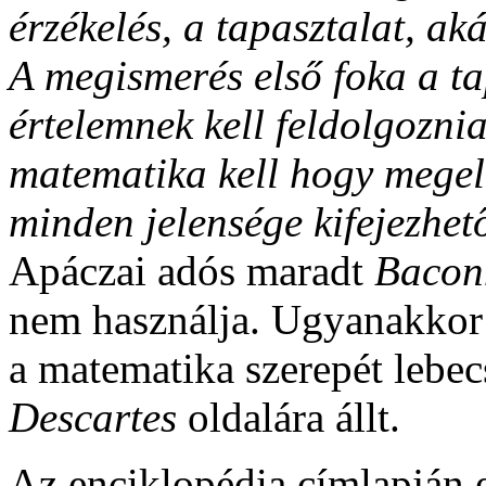
érzékelés, a tapasztalat, a
A megismerés első foka a ta
értelemnek kell feldolgozni
matematika kell hogy megelő
minden jelensége kifejezhet
Apáczai adós maradt
Bacon
nem használja. Ugyanakkor 
a matematika szerepét lebe
Descartes
oldalára állt.
Az enciklopédia címlapján