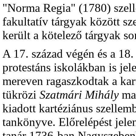
"Norma Regia" (1780) szell
fakultatív tárgyak között sz
került a kötelező tárgyak so
A 17. század végén és a 18.
protestáns iskolákban is je
mereven ragaszkodtak a kart
tükrözi
Szatmári Mihály
ma
kiadott kartéziánus szellemb
tankönyve. Előrelépést jele
tanár 1736-ban Nagyszebenb