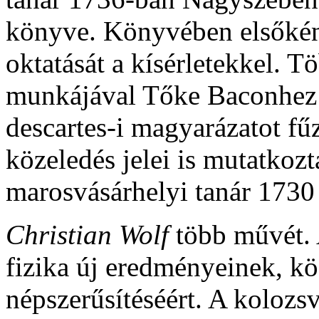
könyve. Könyvében elsőként
oktatását a kísérletekkel. T
munkájával Tőke Baconhez k
descartes-i magyarázatot fű
közeledés jelei is mutatkoz
marosvásárhelyi tanár 1730 
Christian Wolf
több művét. 
fizika új eredményeinek, kö
népszerűsítéséért. A kolozs