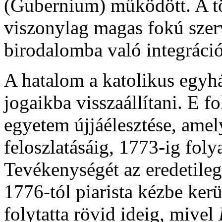
(Gubernium) működött. A tö
viszonylag magas fokú szerv
birodalomba való integráció 
A hatalom a katolikus egyhá
jogaikba visszaállítani. E fo
egyetem újjáélesztése, amel
feloszlatásáig, 1773-ig fol
Tevékenységét az eredetileg
1776-tól piarista kézbe ker
folytatta rövid ideig, mivel