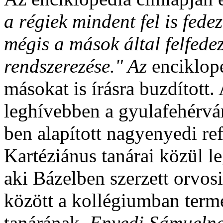
a régiek mindent fel is fede
mégis a mások által felfede
rendszerezése." Az
enciklopé
másokat is írásra buzdítot
leghívebben a gyulafehérvár
ben alapított nagyenyedi re
Kartéziánus tanárai közül 
aki Bázelben szerzett orvos
között a kollégiumban termé
tanárának,
Enyedi Sámueln