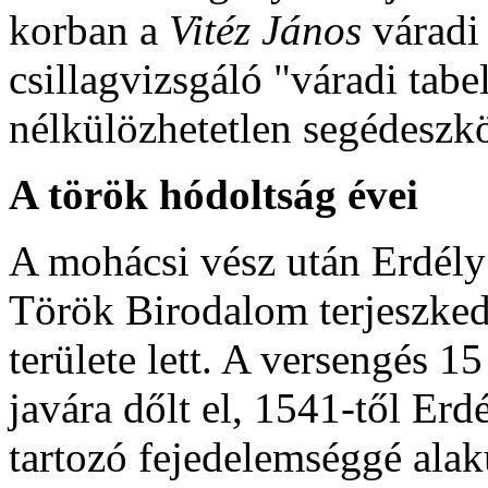
korban a
Vitéz János
váradi
csillagvizsgáló "váradi tabe
nélkülözhetetlen segédeszkö
A török hódoltság évei
A mohácsi vész után Erdély
Török Birodalom terjeszkedé
területe lett. A versengés 
javára dőlt el, 1541-től Erd
tartozó fejedelemséggé alak