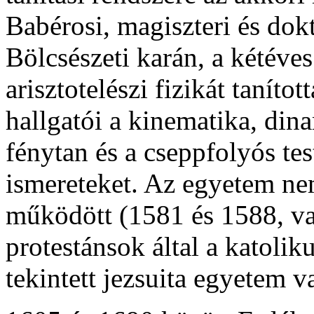
Babérosi, magiszteri és dok
Bölcsészeti karán, a kétéve
arisztotelészi fizikát tanít
hallgatói a kinematika, din
fénytan és a cseppfolyós tes
ismereteket. Az egyetem nem
működött (1581 és 1588, va
protestánsok által a katolik
tekintett jezsuita egyetem va