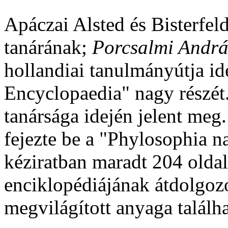
Apáczai Alsted és Bisterfeld
tanárának;
Porcsalmi Andr
hollandiai tanulmányútja id
Encyclopaedia" nagy részét
tanársága idején jelent meg
fejezte be a "Phylosophia na
kéziratban maradt 204 oldal
enciklopédiájának átdolgozo
megvilágított anyaga találha