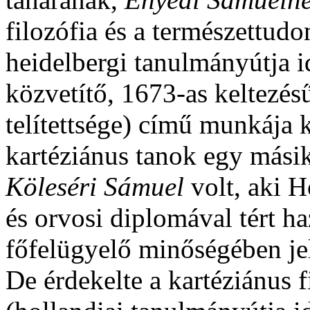
filozófia és a természettud
heidelbergi tanulmányútja id
közvetítő, 1673-as keltezé
telítettsége) című munkája 
kartéziánus tanok egy másik
Köleséri Sámuel
volt, aki H
és orvosi diplomával tért h
főfelügyelő minőségében jele
De érdekelte a kartéziánus f