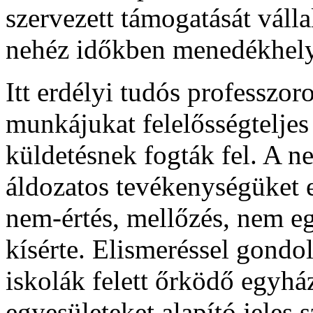
szervezett támogatását váll
nehéz időkben menedékhelys
Itt erdélyi tudós professzo
munkájukat felelősségteljes
küldetésnek fogták fel. A n
áldozatos tevékenységüket 
nem-értés, mellőzés, nem e
kísérte. Elismeréssel gondo
iskolák felett őrködő egyh
egyesületeket alapító jeles 