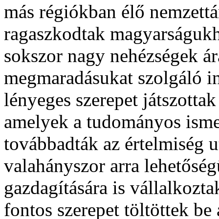
más régiókban élő nemzettá
ragaszkodtak magyarságukhoz
sokszor nagy nehézségek árán
megmaradásukat szolgáló i
lényeges szerepet játszotta
amelyek a tudományos isme
továbbadták az értelmiség ut
valahányszor arra lehetősé
gazdagítására is vállalkozt
fontos szerepet töltöttek b