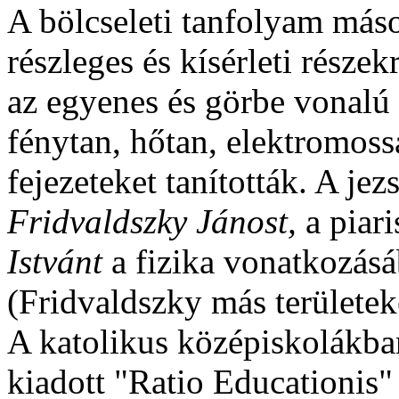
A bölcseleti tanfolyam máso
részleges és kísérleti részek
az egyenes és görbe vonalú
fénytan, hőtan, elektromoss
fejezeteket tanították. A je
Fridvaldszky Jánost,
a piar
Istvánt
a fizika vonatkozásá
(Fridvaldszky más területek
A katolikus középiskolákban
kiadott "Ratio Educationis" 