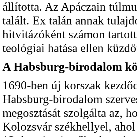
állította. Az Apáczain túlm
talált. Ex talán annak tulaj
hitvitázóként számon tartott
teológiai hatása ellen küzdöt
A Habsburg-birodalom köz
1690-ben új korszak kezdődö
Habsburg-birodalom szerves
megosztását szolgálta az, h
Kolozsvár székhellyel, aho