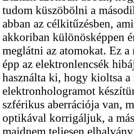
tudom küszöbölni a másodi
abban az célkitűzésben, ami
akkoriban különösképpen ér
meglátni az atomokat. Ez a
épp az elektronlencsék hibáj
használta ki, hogy kioltsa 
elektronhologramot készítü
szférikus aberrációja van, 
optikával korrigáljuk, a más
majdnem teljesen elhalványí