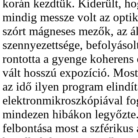
korán kezdtük. Kiderült, h
mindig messze volt az optika
szórt mágneses mezők, az ál
szennyezettsége, befolyásol
rontotta a gyenge koherens 
vált hosszú expozíció. Most
az idő ilyen program elindít
elektronmikroszkópiával fo
mindezen hibákon legyőzte
felbontása most a szférikus 