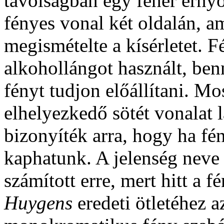
távolságban egy fehér ernyőt
fényes vonal két oldalán, am
megismételte a kísérletet. F
alkohollángot használt, ben
fényt tudjon előállítani. M
elhelyezkedő sötét vonalat l
bizonyíték arra, hogy ha fé
kaphatunk. A jelenség neve
számított erre, mert hitt a 
Huygens
eredeti ötletéhez a