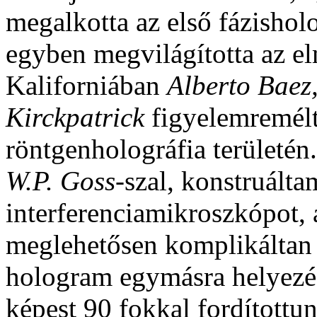
megalkotta az első fázishol
egyben megvilágította az el
Kaliforniában
Alberto Baez
Kirckpatrick
figyelemremélt
röntgenholográfia területé
W.P. Goss
-szal, konstruált
interferenciamikroszkópot,
meglehetősen komplikáltan 
hologram egymásra helyezé
képest 90 fokkal fordítottun