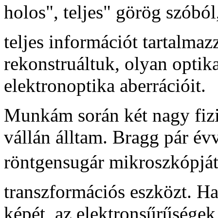
holos", teljes" görög szóbó
teljes információt tartalma
rekonstruáltuk, olyan optika
elektronoptika aberrációit.
Munkám során két nagy fiz
vállán álltam. Bragg pár é
röntgensugár mikroszkópját
transzformációs eszközt. Ha
képét, az elektronsűrűségek