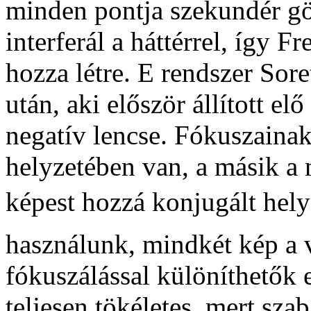
minden pontja szekundér g
interferál a háttérrel, így F
hozza létre. E rendszer Sore
után, aki először állított el
negatív lencse. Fókuszainak
helyzetében van, a másik a
képest hozzá konjugált helyz
használunk, mindkét kép a 
fókuszálással különíthetők 
teljesen tökéletes, mert sza