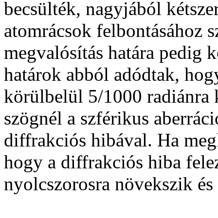
becsülték, nagyjából kétsze
atomrácsok felbontásához sz
megvalósítás határa pedig kö
határok abból adódtak, hogy
körülbelül 5/1000 radiánra 
szögnél a szférikus aberrác
diffrakciós hibával. Ha meg
hogy a diffrakciós hiba fele
nyolcszorosra növekszik és