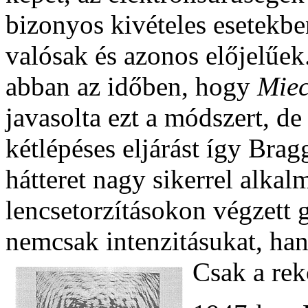
bizonyos kivételes esetekbe
valósak és azonos előjelűe
abban az időben, hogy
Miec
javasolta ezt a módszert, de
kétlépéses eljárást így Brag
hátteret nagy sikerrel alkal
lencsetorzításokon végzett 
nemcsak intenzitásukat, han
Csak a rek