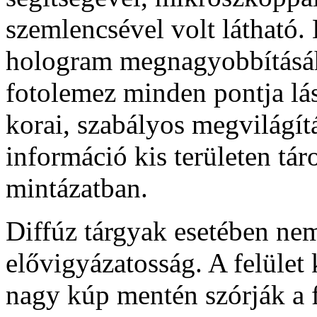
szemlencsével volt látható.
hologram megnagyobbításáh
fotolemez minden pontja lás
korai, szabályos megvilágí
információ kis területen táro
mintázatban.
Diffúz tárgyak esetében ne
elővigyázatosság. A felület 
nagy kúp mentén szórják a 