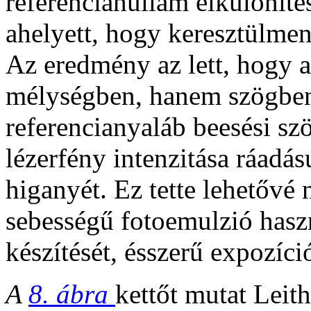
referenciahullám elkülöníté
ahelyett, hogy keresztülmen
Az eredmény az lett, hogy a
mélységben, hanem szögben 
referencianyaláb beesési sz
lézerfény intenzitása ráadás
higanyét. Ez tette lehetőv
sebességű fotoemulzió hasz
készítését, ésszerű expozíci
A
8. ábra
kettőt mutat Leit