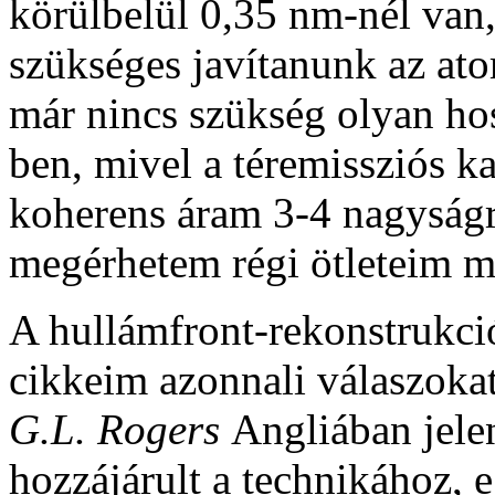
körülbelül 0,35 nm-nél van, 
szükséges javítanunk az at
már nincs szükség olyan ho
ben, mivel a téremissziós k
koherens áram 3-4 nagyságr
megérhetem régi ötleteim m
A hullámfront-rekonstrukció
cikkeim azonnali válaszokat 
G.L. Rogers
Angliában jele
hozzájárult a technikához, 