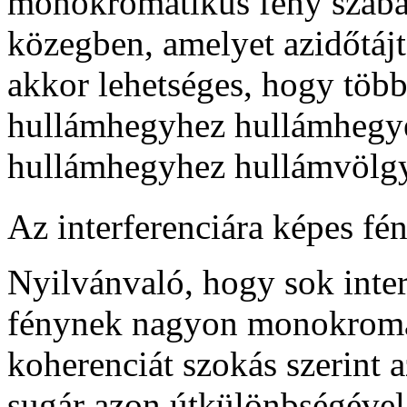
monokromatikus fény szabál
közegben, amelyet azidőtájt
akkor lehetséges, hogy több
hullámhegyhez hullámhegyet
hullámhegyhez hullámvölgy
Az interferenciára képes fé
Nyilvánvaló, hogy sok inte
fénynek nagyon monokromat
koherenciát szokás szerint 
sugár azon útkülönbségéve