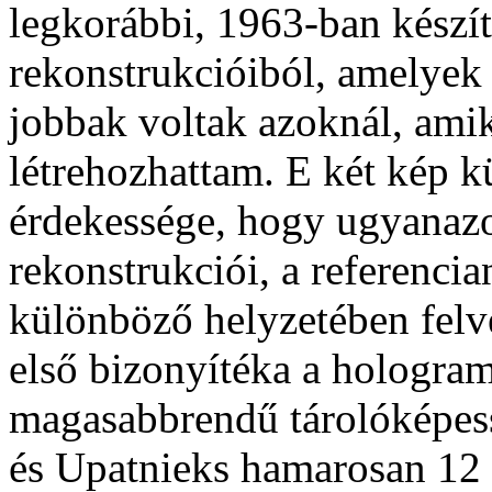
legkorábbi, 1963-ban készít
rekonstrukcióiból, amelyek
jobbak voltak azoknál, ami
létrehozhattam. E két kép k
érdekessége, hogy ugyanaz
rekonstrukciói, a referenci
különböző helyzetében felvé
első bizonyítéka a hologra
magasabbrendű tárolóképes
és Upatnieks hamarosan 12 