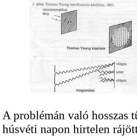
A problémán való hosszas t
húsvéti napon hirtelen rájö