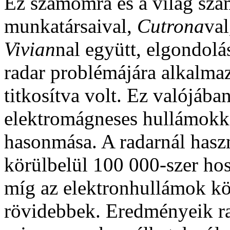
Ez számomra és a világ szám
munkatársaival,
Cutrona
val
Vivian
nal
együtt, elgondolás
radar problémájára alkalma
titkosítva volt. Ez valójáb
elektromágneses hullámokkal
hasonmása. A radarnál hasz
körülbelül 100 000-szer ho
míg az elektronhullámok kö
rövidebbek. Eredményeik ra