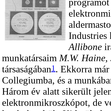
programot 
elektronmi
aldermasto
Industries
Allibone
i
munkatársaim
M.W. Haine,
1
társaságában
. Ekkorra már
Collegiumba, és a munkában
Három év alatt sikerült jel
elektronmikroszkópot, de vé