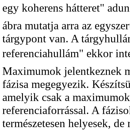
egy koherens hátteret" adu
ábra mutatja arra az egysze
tárgypont van. A tárgyhullá
referenciahullám" ekkor int
Maximumok jelentkeznek mi
fázisa megegyezik. Készítsü
amelyik csak a maximumokná
referenciaforrással. A fázis
természetesen helyesek, de 