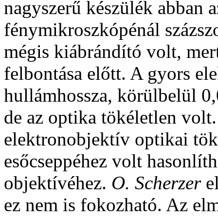
nagyszerű készülék abban a
fénymikroszkópénál százszor
mégis kiábrándító volt, mer
felbontása előtt. A gyors el
hullámhossza, körülbelül 0
de az optika tökéletlen volt
elektronobjektív optikai tö
esőcseppéhez volt hasonlít
objektívéhez.
O. Scherzer
e
ez nem is fokozható. Az elm