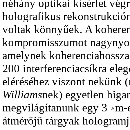
néhány optikai kísérlet vég
holografikus rekonstrukción
voltak könnyűek. A koherenc
kompromisszumot nagynyom
amelynek koherenciahossza 
200 interferenciacsíkra ele
eléréséhez viszont nekünk 
Williams
nek)
egyetlen higan
megvilágítanunk egy 3
m-e
átmérőjű tárgyak hologramj