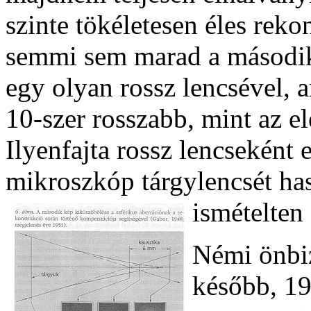
szinte tökéletesen éles rek
semmi sem marad a második
egy olyan rossz lencsével, 
10-szer rosszabb, mint az e
Ilyenfajta rossz lencseként 
mikroszkóp tárgylencsét has
ismételten
Némi önbiz
később, 1