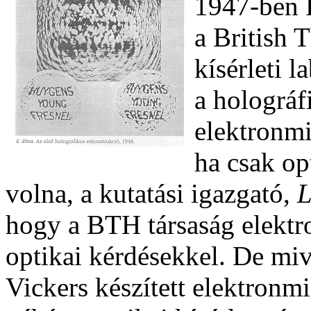
1947-ben 
a British
kísérleti 
a holográfi
elektronmi
ha csak op
volna, a kutatási igazgató,
L
hogy a BTH társaság elektro
optikai kérdésekkel. De miv
Vickers készített elektron