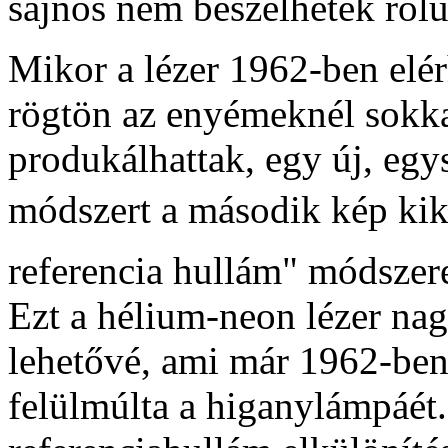
sajnos nem beszélhetek rólu
Mikor a lézer 1962-ben elér
rögtön az enyémeknél sokk
produkálhattak, egy új, eg
módszert a második kép kikü
referencia hullám" módszer
Ezt a hélium-neon lézer nag
lehetővé, ami már 1962-ben
felülmúlta a higanylámpáét. 