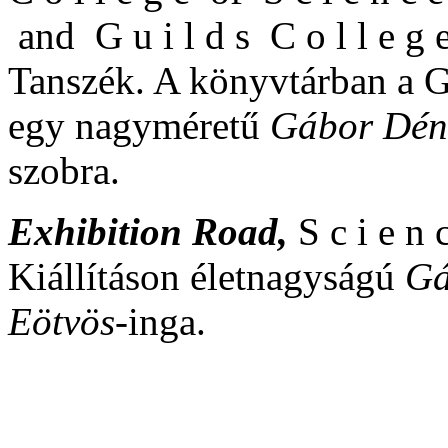
and G u i l d s C o l l e g 
Tanszék. A könyvtárban a Gá
egy nagyméretű
Gábor Dén
szobra.
Exhibition Road,
S c i e n
Kiállításon életnagyságú
Gá
Eötvös
-inga.