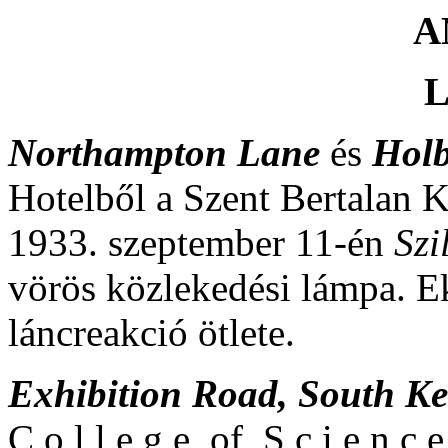
A
L
Northampton Lane
és
Hol
Hotelből a Szent Bertalan 
1933. szeptember 11-én
Szi
vörös közlekedési lámpa. E
láncreakció ötlete.
Exhibition Road, South K
C o l l e g e of S c i e n c 