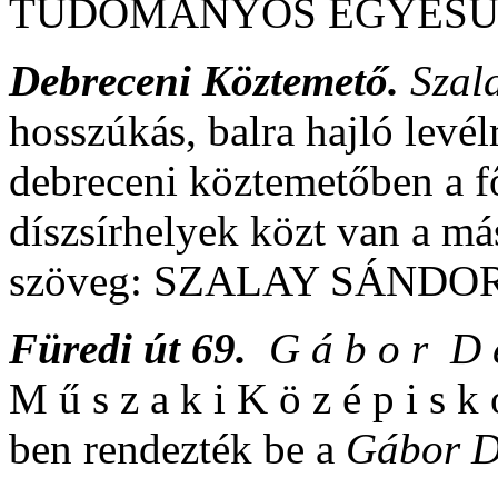
TUDOMÁNYOS EGYESÜ
Debreceni Köztemető.
Szal
hosszúkás, balra hajló levél
debreceni köztemetőben a fő
díszsírhelyek közt van a más
szöveg: SZALAY SÁNDO
Füredi út 69.
G á b o r D 
M ű s z a k i K ö z é p i s k 
ben rendezték be a
Gábor 