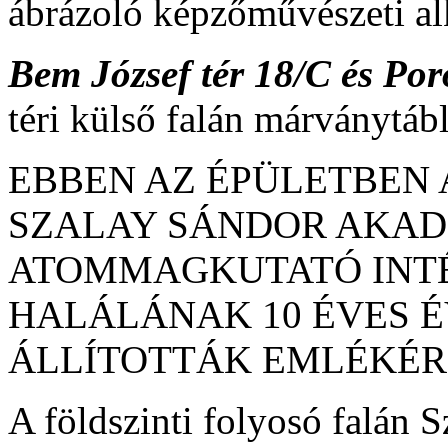
ábrázoló képzőművészeti al
Bem József tér 18/C és Poro
téri külső falán márványtábl
EBBEN AZ ÉPÜLETBEN 
SZALAY SÁNDOR AKADÉ
ATOMMAGKUTATÓ INTÉ
HALÁLÁNAK 10 ÉVES 
ÁLLÍTOTTÁK EMLÉKÉR
A földszinti folyosó falán