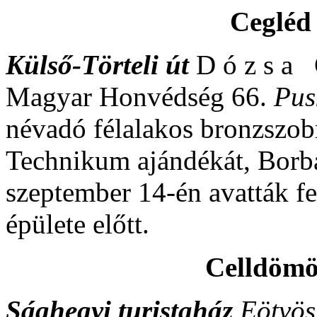
Cegléd
Külső-Törteli út
D ó z s a G
Magyar Honvédség 66.
Pus
névadó félalakos bronzszob
Technikum ajándékát, Borbá
szeptember 14-én avatták fe
épülete előtt.
Celldöm
Sághegyi turistaház
Eötvö