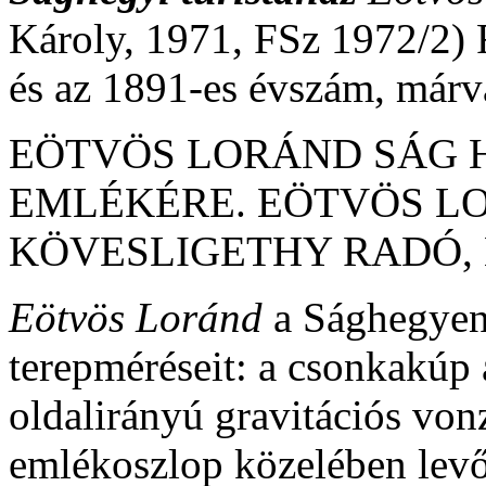
Károly, 1971, FSz 1972/2) F
és az 1891-es évszám, márv
EÖTVÖS LORÁND SÁG 
EMLÉKÉRE. EÖTVÖS LO
KÖVESLIGETHY RADÓ, 
Eötvös Loránd
a Sághegyen
terepméréseit: a csonkakúp
oldalirányú gravitációs vonz
emlékoszlop közelében levő