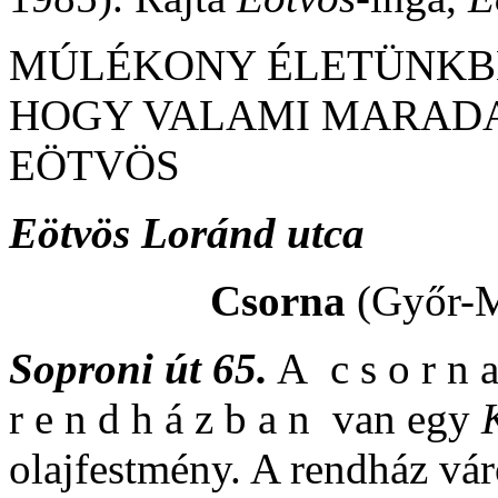
MÚLÉKONY ÉLETÜNKB
HOGY VALAMI MARADA
EÖTVÖS
Eötvös Loránd utca
Csorna
(Győr-
Soproni út 65.
A c s o r n a 
r e n d h á z b a n van egy
olajfestmény. A rendház v