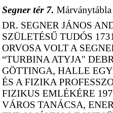
Segner tér 7.
Márványtábla 
DR. SEGNER JÁNOS AND
SZÜLETÉSŰ TUDÓS 173
ORVOSA VOLT A SEGNE
“TURBINA ATYJA" DEB
GÖTTINGA, HALLE EG
ÉS A FIZIKA PROFESSZ
FIZIKUS EMLÉKÉRE 19
VÁROS TANÁCSA, ENE