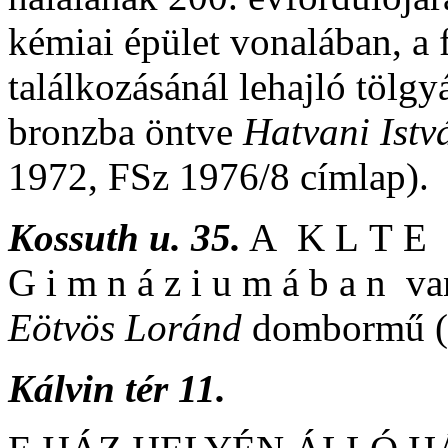
kémiai épület vonalában, a 
találkozásánál lehajló tölgy
bronzba öntve
Hatvani Istv
1972, FSz 1976/8 címlap).
Kossuth u. 35.
A K L T E G
G i m n á z i u m á b a n 
Eötvös Loránd
dombormű (
Kálvin tér 11.