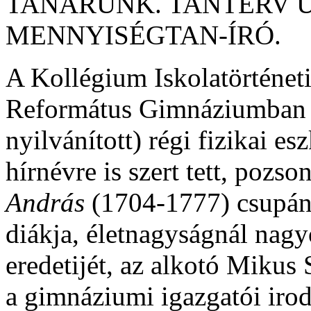
TANÁRUNK. TANTERV Ú
MENNYISÉGTAN-ÍRÓ.
A Kollégium Iskolatörténet
Református Gimnáziumban s
nyilvánított) régi fizikai e
hírnévre is szert tett, pozso
András
(1704-1777) csupán 
diákja, életnagyságnál nagy
eredetijét, az alkotó Miku
a gimnáziumi igazgatói iroda