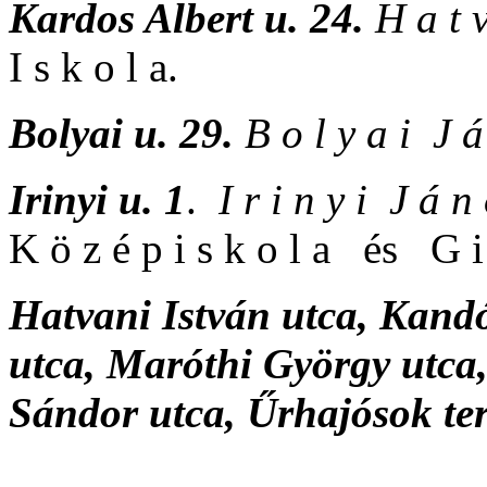
Kardos Albert u. 24.
H a t 
I s k o l a.
Bolyai u. 29.
B o l y a i J 
Irinyi u. 1
.
I r i n y i J á 
K ö z é p i s k o l a és G i
Hatvani István utca, Kand
utca, Maróthi György utca,
Sándor utca, Űrhajósok te