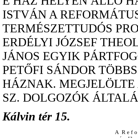
E HÁZ HELYÉN ÁLLÓ 
ISTVÁN A REFORMÁTU
TERMÉSZETTUDÓS PRO
ERDÉLYI JÓZSEF THEO
JÁNOS EGYIK PÁRTFOG
PETŐFI SÁNDOR TÖBBS
HÁZNAK. MEGJELÖLTE A 
SZ. DOLGOZÓK ÁLTALÁ
Kálvin tér 15.
A R e f o 