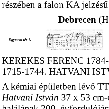
részében a falon KA jelzés
Debrecen
(H
Egyetem tér 1.
KEREKES FERENC 1784
1715-1744. HATVANI IST
A kémiai épületben lévő TT
Hatvani István
37 x 53 cm-
halálának 200. évfordulójár