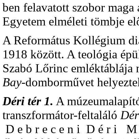
ben felavatott szobor maga
Egyetem elméleti tömbje elő
A Református Kollégium di
1918 között. A teológia épül
Szabó Lőrinc emléktáblája me
Bay-
domborművet helyeztek
Déri tér 1.
A múzeumalapító 
transzformátor-feltaláló
Dér
D e b r e c e n i D é r i M