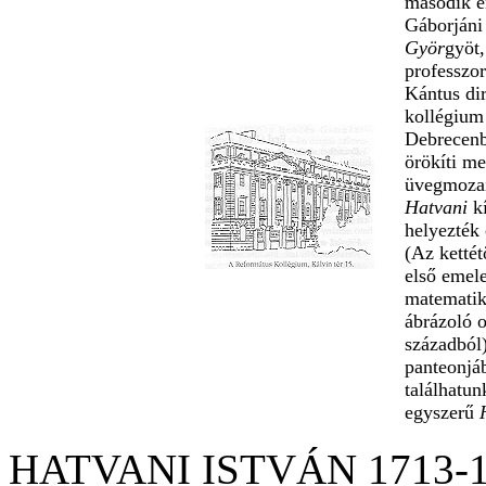
második em
Gáborjáni
Györ
gyöt,
professzor
Kántus dir
kollégium
Debrecenb
örökíti me
üvegmozai
Hatvani
k
helyezték
(Az kettét
első emele
matematik
ábrázoló o
századból)
panteonjá
találhatun
egyszerű
HATVANI ISTVÁN 1713-