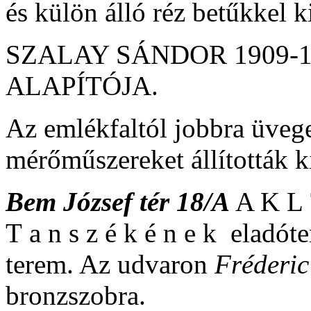
és külön álló réz betűkkel k
SZALAY SÁNDOR 1909-
ALAPÍTÓJA.
Az emlékfaltól jobbra üvege
mérőműszereket állították k
Bem József tér 18/A
A K L T
T a n s z é k é n e k eladó
terem. Az udvaron
Fréderic
bronzszobra.