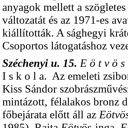
anyagok mellett a szögletes
változatát és az 1971-es a
kiállították. A sághegyi kráte
Csoportos látogatáshoz vezet
Széchenyi u. 15.
E ö t v ö 
I s k o l a. Az emeleti zsi
Kiss Sándor szobrászművész
mintázott, félalakos bronz
főbejárata előtt áll az
Eötvö
1985). Rajta
Eötvös
-inga,
E