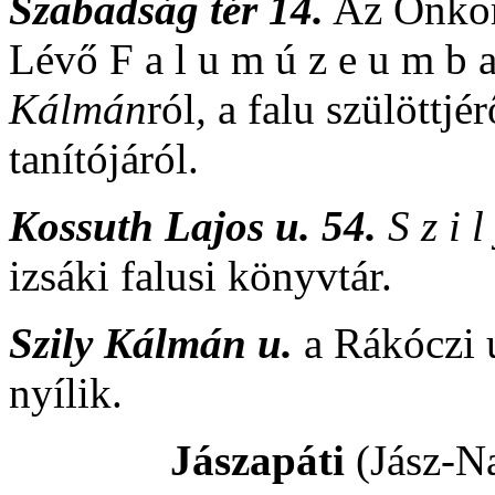
Szabadság tér 14.
Az Önkor
Lévő F a l u m ú z e u m b
Kálmán
ról
,
a falu szülöttjé
tanítójáról.
Kossuth Lajos u. 54.
S z i 
izsáki falusi könyvtár.
Szily Kálmán u.
a Rákóczi 
nyílik.
Jászapáti
(Jász-N