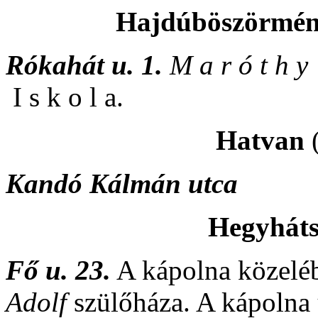
Hajdúböszörmé
Rókahát u. 1.
M a r ó t h 
I s k o l a.
Hatvan
(
Kandó Kálmán utca
Hegyhát
Fő u. 23.
A kápolna közelébe
Adolf
szülőháza. A kápolna 