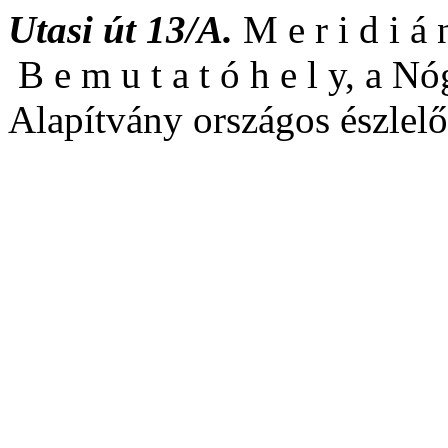
Utasi út 13/A.
M e r i d i á 
B e m u t a t ó h e l y, a N
Alapítvány országos észlelő