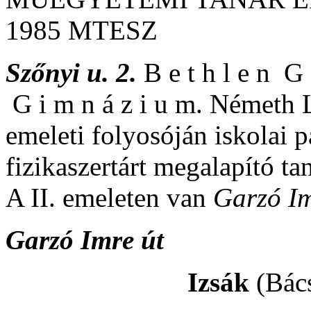
1985 MTESZ
Szőnyi u. 2.
B e t h l e n G 
G i m n á z i u m. Németh 
emeleti folyosóján iskolai p
fizikaszertárt megalapító ta
A II. emeleten van
Garzó I
Garzó Imre út
Izsák
(Bác