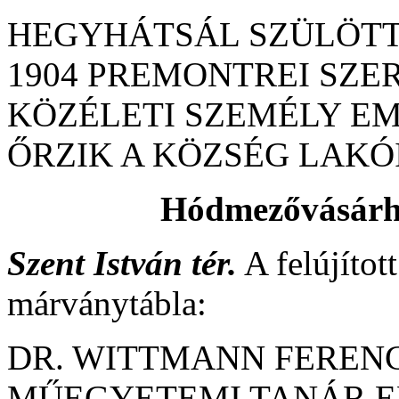
HEGYHÁTSÁL SZÜLÖTTE
1904 PREMONTREI SZER
KÖZÉLETI SZEMÉLY EM
ŐRZIK A KÖZSÉG LAKÓI
Hódmezővásárh
Szent István tér.
A felújítot
márványtábla:
DR. WITTMANN FERENC 
MŰEGYETEMI TANÁR E