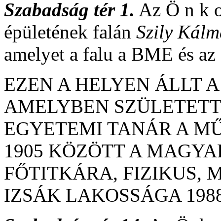
Szabadság tér 1.
Az Ö n k o 
épületének falán
Szily Kál
amelyet a falu a BME és az 
EZEN A HELYEN ÁLLT A
AMELYBEN SZÜLETETT 
EGYETEMI TANÁR A M
1905 KÖZÖTT A MAGY
FŐTITKÁRA, FIZIKUS,
IZSÁK LAKOSSÁGA 1988