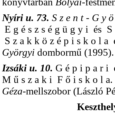
könyvtárban
Bolyai
-festmé
Nyíri u. 73.
S z e n t - G y ö
E g é s z s é g ü g y i és S z
S z a k k ö z é p i s k o l a
Györgyi
dombormű (1995).
Izsáki u. 10.
G é p i p a r i 
M ű s z a k i F ő i s k o l 
Géza
-mellszobor (László Pé
Keszthe