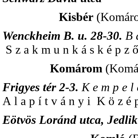
Kisbér
(Komáro
Wenckheim B. u. 28-30.
B 
S z a k m u n k á s k é p z ő 
Komárom
(Komá
Frigyes tér 2-3.
K e m p e l
A l a p í t v á n y i K ö z é p
Eötvös Loránd utca, Jedli