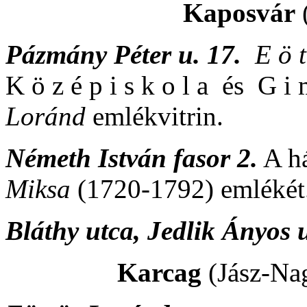
Kaposvár
Pázmány Péter u. 17.
E ö t
K ö z é p i s k o l a és G i
Loránd
emlékvitrin.
Németh István fasor 2.
A há
Miksa
(1720-1792) emlékét
Bláthy utca, Jedlik Ányos
Karcag
(Jász-N