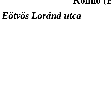
Komló
(
Eötvös Loránd utca