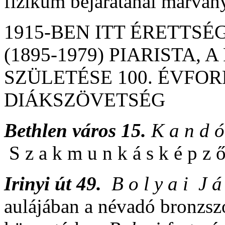
fizikum bejáratánál márvány
1915-BEN ITT ÉRETTSÉ
(1895-1979) PIARISTA, 
SZÜLETÉSE 100. ÉVFOR
DIÁKSZÖVETSÉG
Bethlen város 15.
K a n d ó
S z a k m u n k á s k é p z ő
Irinyi út 49.
B o l y a i J á
aulájában a névadó bronzsz