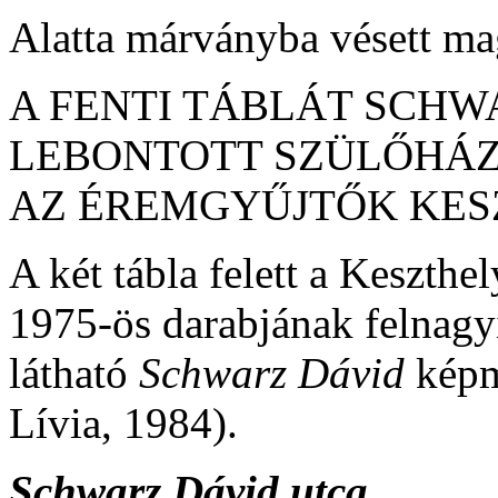
Alatta márványba vésett ma
A FENTI TÁBLÁT SCHW
LEBONTOTT SZÜLŐHÁZ
AZ ÉREMGYŰJTŐK KESZ
A két tábla felett a Keszth
1975-ös darabjának felnagyí
látható
Schwarz Dávid
képm
Lívia, 1984).
Schwarz Dávid utca