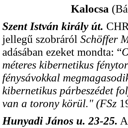
Kalocsa
(Bá
Szent István király út.
CHRO
jellegű szobráról
Schöffer 
adásában ezeket mondta: “
O
méteres kibernetikus fénytor
fénysávokkal megmagasodik.
kibernetikus párbeszédet fo
van a torony körül." (FSz
1
Hunyadi János u. 23-25.
A 