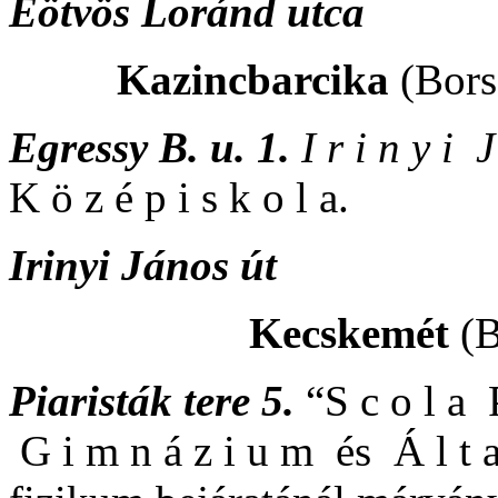
Eötvös Loránd utca
Kazincbarcika
(Bors
Egressy B. u. 1.
I r i n y i 
K ö z é p i s k o l a.
Irinyi János út
Kecskemét
(B
Piaristák tere 5.
“S c o l a P
G i m n á z i u m és Á l t a 