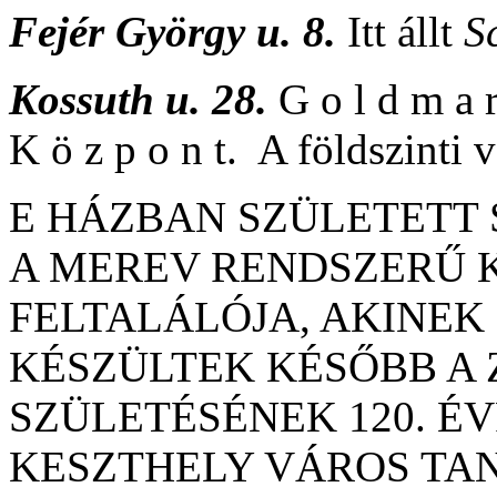
Fejér György u. 8.
Itt állt
S
Kossuth u. 28.
G o l d m a r
K ö z p o n t. A földszinti
E HÁZBAN SZÜLETETT 
A MEREV RENDSZERŰ
FELTALÁLÓJA, AKINE
KÉSZÜLTEK KÉSŐBB A 
SZÜLETÉSÉNEK 120. É
KESZTHELY VÁROS TA