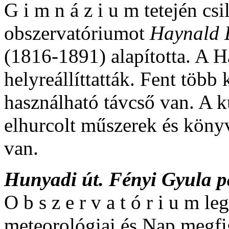
G i m n á z i u m tetején cs
obszervatóriumot
Haynald 
(1816-1891) alapította. A 
helyreállíttatták. Fent több
használható távcső van. A k
elhurcolt műszerek és köny
van.
Hunyadi út. Fényi Gyula p
O b s z e r v a t ó r i u m l
meteorológiai és Nap megfi