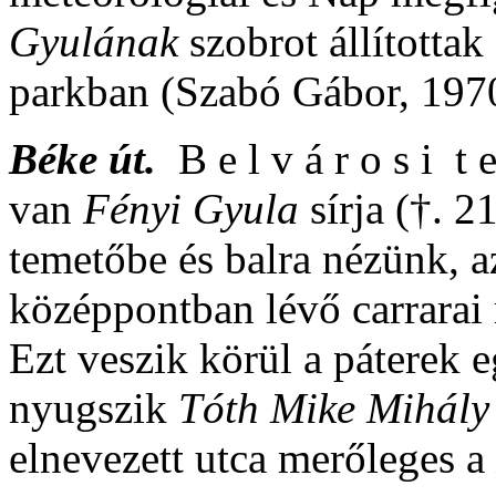
Gyulának
szobrot állította
parkban (Szabó Gábor, 197
Béke út.
B e l v á r o s i t 
van
Fényi Gyula
sírja (†. 
temetőbe és balra nézünk, a
középpontban lévő carrarai 
Ezt veszik körül a páterek e
nyugszik
Tóth Mike Mihál
elnevezett utca merőleges a