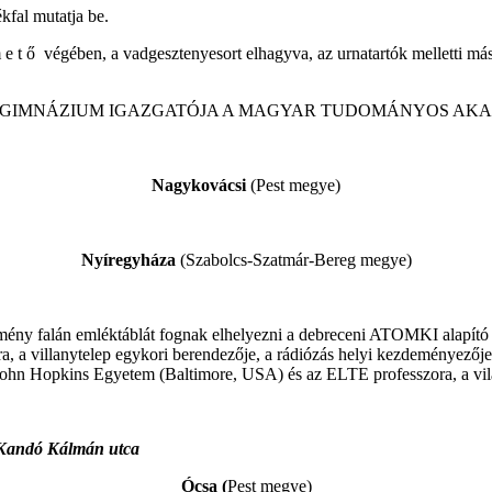
kfal mutatja be.
 e t ő végében, a vadgesztenyesort elhagyva, az urnatartók melletti máso
S GIMNÁZIUM IGAZGATÓJA A MAGYAR TUDOMÁNYOS AKAD
Nagykovácsi
(Pest megye)
Nyíregyháza
(Szabolcs-Szatmár-Bereg megye)
ny falán emléktáblát fognak elhelyezni a debreceni ATOMKI alapító i
nára, a villanytelep egykori berendezője, a rádiózás helyi kezdeményezőj
i a John Hopkins Egyetem (Baltimore, USA) és az ELTE professzora, a v
, Kandó Kálmán utca
Ócsa (
Pest megye)