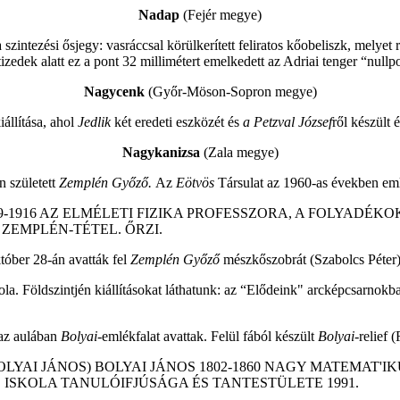
Nadap
(Fejér megye)
szintezési ősjegy: vasráccsal körülkerített feliratos kőobeliszk, melyet r
edek alatt ez a pont 32 millimétert emelkedett az Adriai tenger “nullp
Nagycenk
(Győr-Möson-Sopron megye)
állítása, ahol
Jedlik
két eredeti eszközét és
a Petzval József
ről készült é
Nagykanizsa
(Zala megye)
n született
Zemplén Győző.
Az
Eötvös
Társulat az 1960-as években eml
9-1916 AZ ELMÉLETI FIZIKA PROFESSZORA, A FOLYAD
EMPLÉN-TÉTEL. ŐRZI.
óber 28-án avatták fel
Zemplén Győző
mészkőszobrát (Szabolcs Péter
Földszintjén kiállításokat láthatunk: az “Elődeink" arcképcsarnokban t
 az aulában
Bolyai-
emlékfalat avattak. Felül fából készült
Bolyai-
relief 
YAI JÁNOS) BOLYAI JÁNOS 1802-1860 NAGY MATEMAT'IKU
ISKOLA TANULÓIFJÚSÁGA ÉS TANTESTÜLETE 1991.