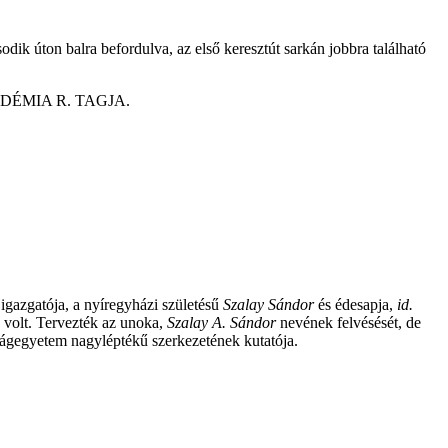
dik úton balra befordulva, az első keresztút sarkán jobbra található
ÉMIA R. TAGJA.
gazgatója, a nyíregyházi születésű
Szalay Sándor
és édesapja,
id.
e volt. Tervezték az unoka,
Szalay A. Sándor
nevének felvésését, de
ilágegyetem nagyléptékű szerkezetének kutatója.