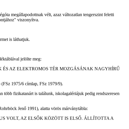
égóta megállapodottnak vélt, azaz változatlan tengerszint feletti
ontjához" viszonyítva.
rmet is láthatjuk.
éktáblával jelölte meg:
ÉKOK ÉS AZ ELEKTROMOS TÉR MOZGÁSÁNAK NAGYHÍRŰ
) (FSz 1975/6 címlap, FSz 1979/9).
öbb fizikatanárt is találunk, iskolagalériájuk pedig rendszeresen
(Rohrböck Jenő 1991), alatta vörös márványtábla:
S VOLT, AZ ELSŐK KÖZÖTT IS ELSŐ. ÁLLÍTOTTA A