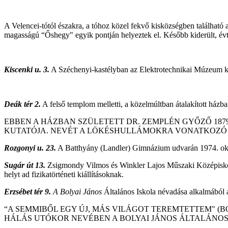
A Velencei-tótól északra, a tóhoz közel fekvő kisközségben található a 
magasságú “Őshegy" egyik pontján helyeztek el. Később kiderült, évtiz
Kiscenki u. 3.
A Széchenyi-kastélyban az Elektrotechnikai Múzeum ki
Deák tér 2.
A felső templom melletti, a közelmúltban átalakított házba
EBBEN A HÁZBAN SZÜLETETT DR. ZEMPLÉN GYŐZŐ 187
KUTATÓJA. NEVÉT A LÖKÉSHULLÁMOKRA VONATKOZÓ Z
Rozgonyi u. 23.
A Batthyány (Landler) Gimnázium udvarán 1974. okt
Sugár út 13.
Zsigmondy Vilmos és Winkler Lajos Műszaki Középiskola. 
helyt ad fizikatörténeti kiállításoknak.
Erzsébet tér 9.
A Bolyai János
Általános Iskola névadása alkalmából
“A SEMMIBŐL EGY ÚJ, MÁS VILÁGOT TEREMTETTEM" (BOL
HÁLÁS UTÓKOR NEVÉBEN A BOLYAI JÁNOS ÁLTALÁNOS 