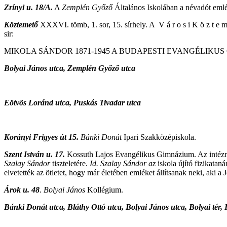
Zrínyi u. 18/A.
A
Zemplén Győző
Általános Iskolában a névadót emlé
Köztemető
XXXVI. tömb, 1. sor, 15. sírhely. A V á r o s i K ö z t e m
sir:
MIKOLA SÁNDOR 1871-1945 A BUDAPESTI EVANGÉLIKU
Bolyai János utca, Zemplén Győző utca
Eötvös Loránd utca, Puskás Tivadar utca
Korányi Frigyes út 15.
Bánki Donát
Ipari Szakközépiskola.
Szent István u. 17.
Kossuth Lajos Evangélikus Gimnázium. Az intézmé
Szalay Sándor
tiszteletére.
Id. Szalay Sándor az
iskola újító fizikata
elvetették az ötletet, hogy már életében emléket állítsanak neki, ak
Árok u. 48
.
Bolyai János
Kollégium.
Bánki Donát utca, Bláthy Ottó utca, Bolyai János utca, Bolyai tér