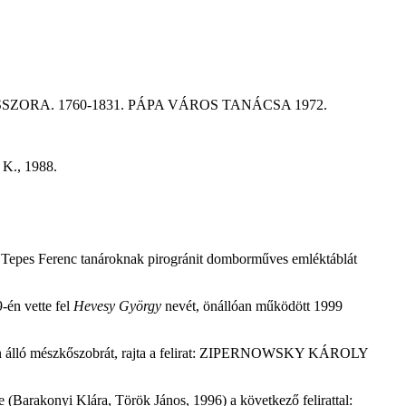
ZORA. 1760-1831. PÁPA VÁROS TANÁCSA 1972.
 K., 1988.
 Tepes Ferenc tanároknak pirogránit domborműves emléktáblát
9-én vette fel
Hevesy György
nevét, önállóan működött 1999
lapzaton álló mészkőszobrát, rajta a felirat: ZIPERNOWSKY KÁROLY
Barakonyi Klára, Török János, 1996) a következő felirattal: