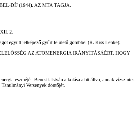
-DÍJ (1944). AZ MTA TAGJA.
XII. 2.
magot együtt jelképező gyűrt felületű gömbbel (R. Kiss Lenke):
FELELŐSSÉG AZ ATOMENERGIA IRÁNYÍTÁSÁÉRT, HOGY
ergia eszméjét. Bencsik István alkotása alatt állva, annak vízszintes
s Tanulmányi Versenyek döntőjét.