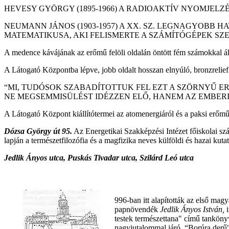
HEVESY GYÖRGY (1895-1966) A RADIOAKTÍV NYOMJELZÉS
NEUMANN JÁNOS (1903-1957) A XX. SZ. LEGNAGYOBB H
MATEMATIKUSA, AKI FELISMERTE A SZÁMÍTÓGÉPEK SZ
A medence kávájának az erőmű felöli oldalán öntött fém számokkal áll
A Látogató Központba lépve, jobb oldalt hosszan elnyúló, bronzrelief
“MI, TUDÓSOK SZABADÍTOTTUK FEL EZT A SZÖRNYŰ E
NE MEGSEMMISÜLÉST IDÉZZEN ELŐ, HANEM AZ EMBERIS
A Látogató Központ kiállítótermei az atomenergiáról és a paksi erőműr
Dózsa György út 95.
Az Energetikai Szakképzési Intézet főiskolai szá
lapján a természetfilozófia és a magfizika neves külföldi és hazai kut
Jedlik Ányos utca, Puskás Tivadar utca, Szilárd Leó utca
996-ban itt alapították az első magya
papnövendék
Jedlik Ányos István,
testek természettana" című tanköny
nagyjutalommal járó, “Borúra derű