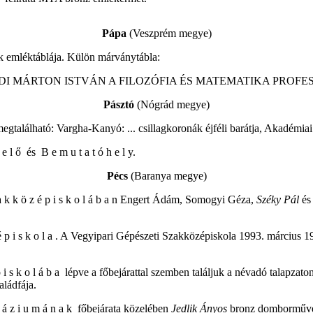
Pápa
(Veszprém megye)
k emléktáblája. Külön márványtábla:
DI MÁRTON ISTVÁN A FILOZÓFIA ÉS MATEMATIKA PROFESS
Pásztó
(Nógrád megye)
gtalálható: Vargha-Kanyó: ... csillagkoronák éjféli barátja, Akadémiai
 e l ő és B e m u t a t ó h e l y.
Pécs
(Baranya megye)
z a k k ö z é p i s k o l á b a n Engert Ádám, Somogyi Géza,
Széky Pál
és
 é p i s k o l a . A Vegyipari Gépészeti Szakközépiskola 1993. március 1
é p i s k o l á b a lépve a főbejárattal szemben találjuk a névadó ta
aládfája.
n á z i u m á n a k főbejárata közelében
Jedlik Ányos
bronz domborműve (