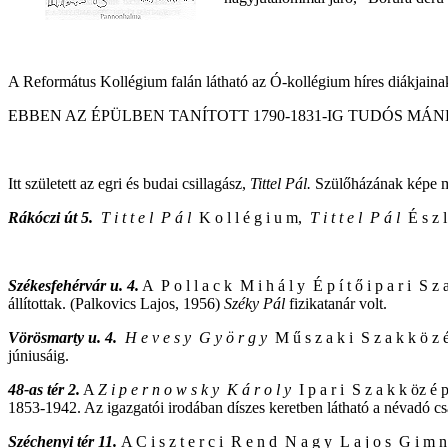
A Református Kollégium falán látható az Ó-kollégium híres diákjaina
EBBEN AZ ÉPÜLBEN TANÍTOTT 1790-1831-IG TUDÓS MÁN
Itt született az egri és budai csillagász,
Tittel Pál.
Szülőházának képe me
Rákóczi út 5.
T i t t e l P á l
K o l l é g i u m,
T i t t e l P á l
É s z l
Székesfehérvár u. 4.
A P o l l a c k M i h á l y É p í t ő i p a r i S 
állítottak. (Palkovics Lajos, 1956)
Széky Pál
fizikatanár volt.
Vörösmarty u. 4.
H e v e s y G y ö r g y
M ű s z a k i S z a k k ö z
júniusáig.
48-as tér 2.
A
Z i p e r n o w s k y K á r o l y
I p a r i S z a k k öz 
1853-1942. Az igazgatói irodában díszes keretben látható a névadó cs
Széchenyi tér 11.
A C i s z t e r c i R e n d N a g y L a j o s G i m 