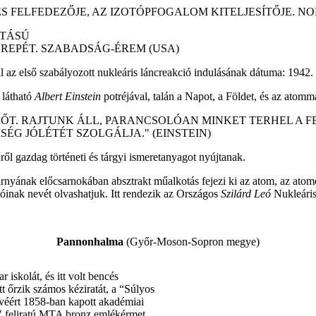
 FELFEDEZŐJE, AZ IZOTÓPFOGALOM KITELJESÍTŐJE. NOBEL
ATÁSÚ
EREPÉT. SZABADSÁG-ÉREM (USA)
 az első szabályozott nukleáris láncreakció indulásának dátuma: 1942. 
 látható
Albert Einstein
potréjával, talán a Napot, a Földet, és az atom
RŐT. RAJTUNK ÁLL, PARANCSOLÓAN MINKET TERHEL A 
ÉG JÓLÉTÉT SZOLGÁLJA." (EINSTEIN)
ől gazdag történeti és tárgyi ismeretanyagot nyújtanak.
rnyának előcsarnokában absztrakt műalkotás fejezi ki az atom, az atomen
atóinak nevét olvashatjuk. Itt rendezik az Országos
Szilárd Leó
Nukleári
Pannonhalma
(Győr-Moson-Sopron megye)
r iskolát, és itt volt bencés
itt őrzik számos kéziratát, a “Súlyos
véért 1858-ban kapott akadémiai
" feliratú MTA bronz emlékérmet.