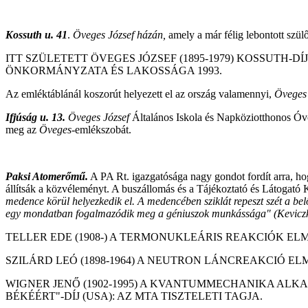
Kossuth u. 41
.
Öveges József házán,
amely a már félig lebontott szülő
ITT SZÜLETETT ÖVEGES JÓZSEF (1895-1979) KOSSUTH
ÖNKORMÁNYZATA ÉS LAKOSSÁGA 1993.
Az emléktáblánál koszorút helyezett el az ország valamennyi,
Öveges
Ifjúság u. 13.
Öveges József
Általános Iskola és Napköziotthonos Óv
meg az
Öveges
-emlékszobát.
Paksi Atomerőmű.
A PA Rt. igazgatósága nagy gondot fordít arra, ho
állítsák a közvéleményt. A buszállomás és a Tájékoztató és Látogató
medence körül helyezkedik el. A medencében sziklát repeszt szét a b
egy mondatban fogalmazódik meg a géniuszok munkássága" (Kevicz
TELLER EDE (1908-) A TERMONUKLEÁRIS REAKCIÓK ELM
SZILÁRD LEÓ (1898-1964) A NEUTRON LÁNCREAKCIÓ 
WIGNER JENŐ (1902-1995) A KVANTUMMECHANIKA ALK
BÉKÉÉRT"-DÍJ (USA): AZ MTA TISZTELETI TAGJA.