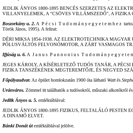
JEDLIK ÁNYOS 1800-1895 BENCÉS SZERZETES AZ ELEK
VILLANYELEMEK, A “CSÖVES VILLÁMSZEDŐ", A FIZIK
Boszorkány u. 2.
A P é c s i T u d o m á n y e g y e t e m h e z tarto
Török János, 1995). A felirat:
DÉRI MIKSA 1854-1938. AZ ELEKTROTECHNIKA MAGYAR
PÓLUSVÁLTÓS FELVONÓMOTOR, A ZÁRT VASMAGOS T
Ifjúság u. 6.
A J a n u s P a n n o n i u s T u d o m á n y e g y e t e m 
JEGES KÁROLY, A KÍSÉRLETEZŐ TUDÓS TANÁR, A PÉCSI
FIZIKA TANSZÉKÉNEK MEGTEREMTŐJE, ÉS NEGYED SZÁZ
Főpályaudvar.
Az épület homlokzatán 1900 óta látható
Watt
és
Steph
Uránváros.
Zömmel itt találhatók a tudósokról, műszaki alkotókról és
Jedlik Ányos u. 5.
emléktáblával:
JEDLIK ÁNYOS 1800-1895 FIZIKUS, FELTALÁLÓ PEST
A DINAMÓ ELVET.
Bánki Donát út
emléktáblával jelölve.