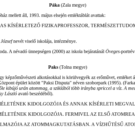
Páka
(Zala megye)
ház mellett áll, 1993. május elsején emléktáblát avattak:
-DÍJAS KÍSÉRLETEZŐ FIZIKAPROFESSZOR, TERMÉSZETTU
 József
nevét viselő iskolája, intézménye.
oda. A névadó ünnepségen (2000) az iskola bejáratánál
Öveges-
portrév
Paks
(Tolna megye)
gy képzőművészeti alkotásokkal is körülvegyék az erőművet, emléket á
 Központ épület között "Paksi Disputa" néven szoborpark (1995). (Fark
előle kibújó urán atommag, a sziklából több irányba spriccel a víz. A
ky László
avató beszédéből).
ÉLETÉNEK KIDOLGOZÓJA ÉS ANNAK KÍSÉRLETI MEGVALÓSÍ
ELMÉLETÉNEK KIDOLGOZÓJA. FERMIVEL AZ ELSŐ ATOMRE
ALMAZÓJA AZ ATOMMAGKUTATÁSBAN. A VÍZHŰTÉSŰ ATOM