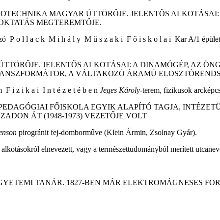
TROTECHNIKA MAGYAR ÚTTÖRŐJE. JELENTŐS ALKOTÁSAI:
A OKTATÁS MEGTEREMTŐJE.
zó P o l l a c k M i h á l y M ű s z a k i F ő i s k o l a i Kar A/1 épü
 ÚTTÖRŐJE. JELENTŐS ALKOTÁSAI: A DINAMÓGÉP, AZ 
RANSZFORMÁTOR, A VÁLTAKOZÓ ÁRAMÚ ELOSZTÓRENDS
F i z i k a i I n t é z e t é b e n
Jeges Károly-
terem
,
fizikusok arcképc
 PEDAGÓGIAI FŐISKOLA EGYIK ALAPÍTÓ TAGJA, INTÉZET
ADON ÁT (1948-1973) VEZETŐJE VOLT
enson
pirogránit fej-domborműve (Klein Ármin, Zsolnay Gyár).
 alkotásokról elnevezett, vagy a természettudományból merített utcanev
EN EGYETEMI TANÁR. 1827-BEN MÁR ELEKTROMÁGNESES 