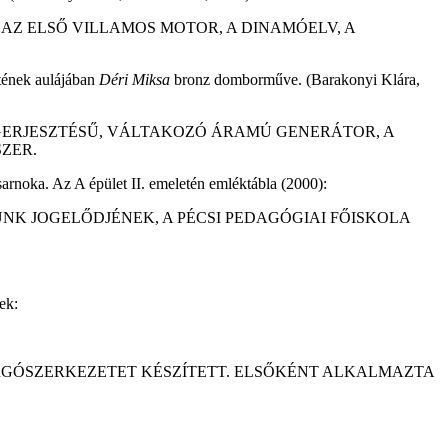
 AZ ELSŐ VILLAMOS MOTOR, A DINAMÓELV, A
letének aulájában
Déri Miksa
bronz domborműve. (Barakonyi Klára,
ÖNGERJESZTÉSŰ, VÁLTAKOZÓ ÁRAMÚ GENERÁTOR, A
ZER.
sarnoka. Az A épület II. emeletén emléktábla (2000):
ÜNK JOGELŐDJÉNEK, A PÉCSI PEDAGÓGIAI FŐISKOLA
ek:
FORGÓSZERKEZETET KÉSZÍTETT. ELSŐKÉNT ALKALMAZTA