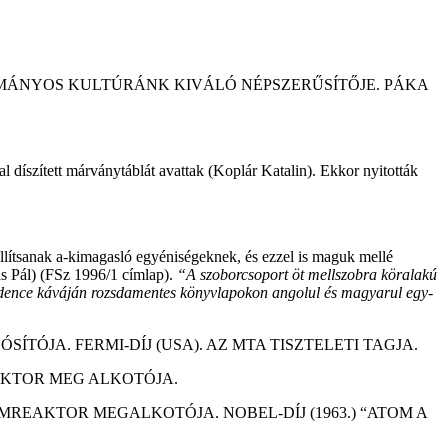
DOMÁNYOS KULTÚRÁNK KIVÁLÓ NÉPSZERŰSÍTŐJE. PÁKA
al díszített márványtáblát avattak (Koplár Katalin). Ekkor nyitották
llítsanak a-kimagasló egyéniségeknek, és ezzel is maguk mellé
as Pál) (FSz 1996/1 címlap).
“A szoborcsoport öt mellszobra köralakú
 medence káváján rozsdamentes könyvlapokon angolul és magyarul egy-
TÓJA. FERMI-DÍJ (USA). AZ MTA TISZTELETI TAGJA.
AKTOR MEG ALKOTÓJA.
REAKTOR MEGALKOTÓJA. NOBEL-DÍJ (1963.) “ATOM A