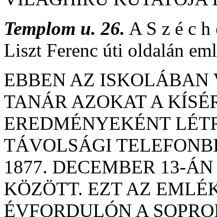
Templom u. 26.
A S z é c h 
Liszt Ferenc úti oldalán eml
EBBEN AZ ISKOLÁBAN
TANÁR AZOKAT A KÍS
EREDMÉNYEKÉNT LÉTR
TÁVOLSÁGI TELEFONB
1877. DECEMBER 13-ÁN
KÖZÖTT. EZT AZ EMLÉK
ÉVFORDULÓN A SOPRO