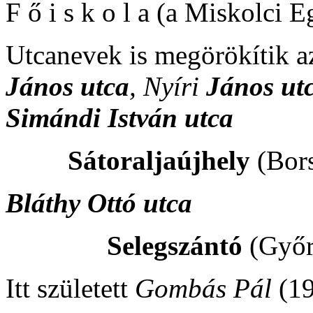
F ő i s k o l a (a Miskolci 
Utcanevek is megörökítik az
János utca
, Nyíri
János utc
Simándi István utca
Sátoraljaújhely
(Bor
Bláthy Ottó utca
Selegszántó
(Győ
Itt született
Gombás Pál
(19