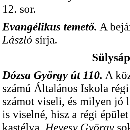
12. sor.
Evangélikus temető.
A bejár
László
sírja.
Sülysá
Dózsa György út 110.
A köz
számú Általános Iskola régi 
számot viseli, és milyen jó 
is viselné, hisz a régi épül
kastélya.
Hevesy György
sok