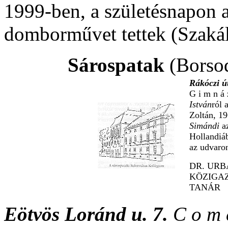
1999-ben, a születésnapon a
domborművet tettek (Szakál
Sárospatak
(Borso
Rákóczi út
G i m n á 
István
ról 
Zoltán, 19
Simándi
a
Hollandiá
az udvaron
DR. URB
KÖZIGAZ
TANÁR
Eötvös Loránd u. 7.
C o m 