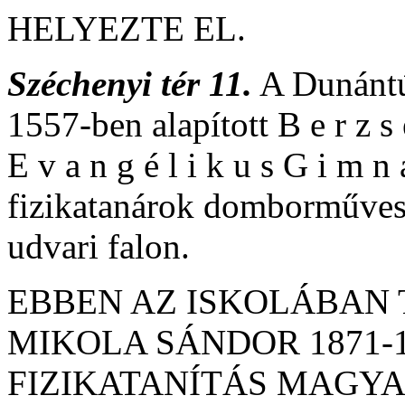
HELYEZTE EL.
Széchenyi tér 11.
A Dunántúl
1557-ben alapított B e r z s e
E v a n g é l i k u s G i m n
fizikatanárok domborműves 
udvari falon.
EBBEN AZ ISKOLÁBAN T
MIKOLA SÁNDOR 1871-1
FIZIKATANÍTÁS MAGYA