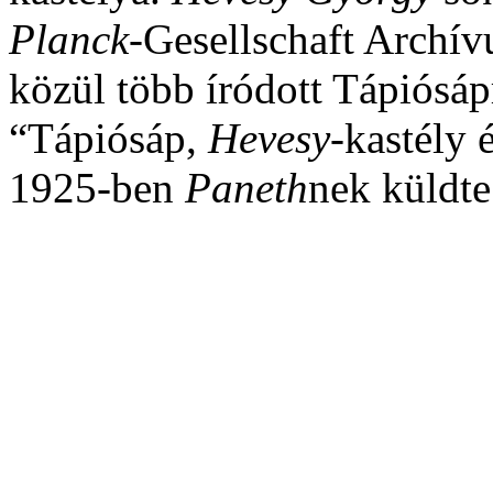
Planck-
Gesellschaft Archí
közül több íródott Tápiósáp
“Tápiósáp,
Hevesy-
kastély 
1925-ben
Paneth
nek küldte