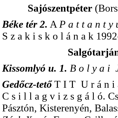
Sajószentpéter
(Bors
Béke tér 2.
A
P a t t a n t y
S z a k i s k o l á n a k 19
Salgótarjá
Kissomlyó u. 1.
B o l y a i 
Gedőcz-tető
T I T U r á n i a
C s i l l a g v i z s g á l ó
Pásztón, Kisterenyén, Balas