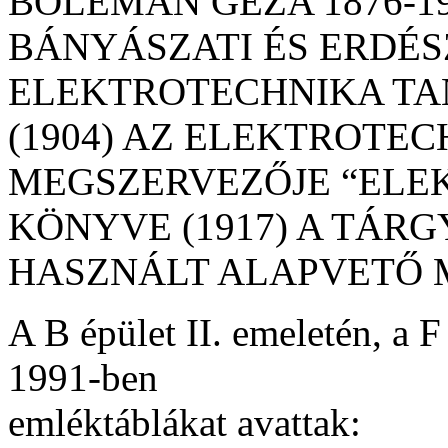
BOLEMAN GÉZA 1876-196
BÁNYÁSZATI ÉS ERDÉS
ELEKTROTECHNIKA TA
(1904) AZ ELEKTROTE
MEGSZERVEZŐJE “ELE
KÖNYVE (1917) A TÁRG
HASZNÁLT ALAPVETŐ 
A B épület II. emeletén, a F 
1991-ben
emléktáblákat avattak: