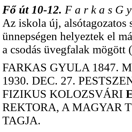
Fő út 10-12.
F a r k a s G y
Az iskola új, alsótagozatos
ünnepségen helyeztek el már
a csodás üvegfalak mögött 
FARKAS GYULA 1847. 
1930. DEC. 27. PESTS
FIZIKUS KOLOZSVÁRI
REKTORA, A MAGYAR
TAGJA.