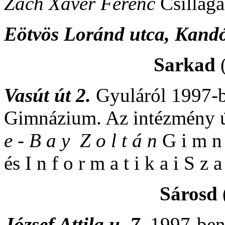
Zách Xavér Ferenc
Csillag
Eötvös Loránd utca, Kand
Sarkad
Vasút út 2.
Gyuláról 1997-b
Gimnázium. Az intézmény 
e - B a y Z o l t á n
G i m n 
és I n f o r m a t i k a i S z a
Sárosd
József Attila u. 7.
1997-ben 