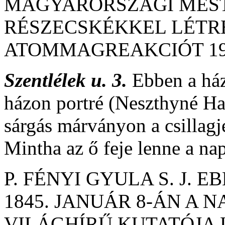
MAGYARORSZÁGI MEST
RÉSZECSKÉKKEL LÉTR
ATOMMAGREAKCIÓT 19
Szentlélek u. 3.
Ebben a ház
házon portré (Neszthyné Hai
sárgás márványon a csillag
Mintha az ő feje lenne a nap
P. FÉNYI GYULA S. J.
1845. JANUÁR 8-ÁN A 
VILÁGHÍRŰ KUTATÓJA 