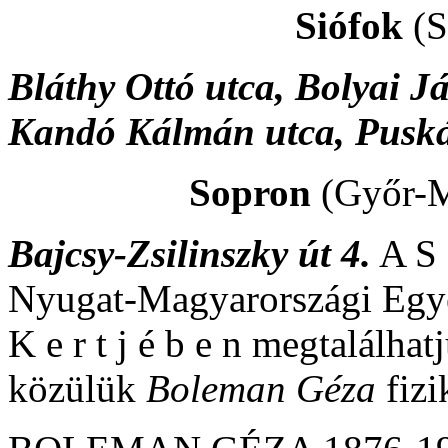
Siófok
(S
Bláthy Ottó utca, Bolyai J
Kandó Kálmán utca, Puská
Sopron
(Győr-
Bajcsy-Zsilinszky út 4.
A S o
Nyugat-Magyarországi Egyet
K e r t j é b e n megtalálhat
közülük
Boleman Géza
fizi