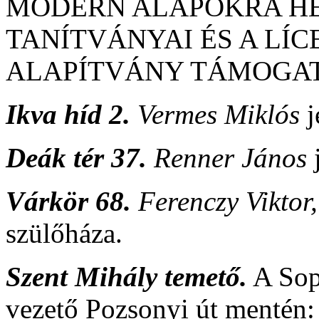
MODERN ALAPOKRA HE
TANÍTVÁNYAI ÉS A LÍC
ALAPÍTVÁNY TÁMOGA
Ikva híd 2.
Vermes Miklós
j
Deák tér 37.
Renner János
Várkör 68.
Ferenczy Viktor,
szülőháza.
Szent Mihály temető.
A Sop
vezető Pozsonyi út mentén