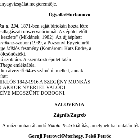
 anyagvizsgálat megteremtője.
Ógyalla/Hurbanovo
a u. 134.
1871-ben saját birtokán hozta létre
csillagászati obszervatóriumát. Az épület előtt
kezdete" (Miklánek, 1982). Az újjáépített
rnikusz-
szobor (1939, a Pozsonyi Egyetemről
ege Mik
lós-festmény (Komáromi-Katz Endre, a
kölcsönözték).
tó szobrára. A szemközti épület falán
-Thege
emléktábla.
falun átvezető 64-es számú út mellett, annak
írat:
KLÓS 1842-1916 A SZEGÉNY MUNKÁS
K AKKOR NYERI EL VALÓDI
ZÍVE MEGSZŰNT DOBOGNI.
SZLOVÉNIA
Zágráb/Zagreb
e j. A múzeumban állandó
Nikola Tesla
kiállítás, amelynek bal oldalán fé
Gornji Petrovci/Péterhegy, Felső Petróc