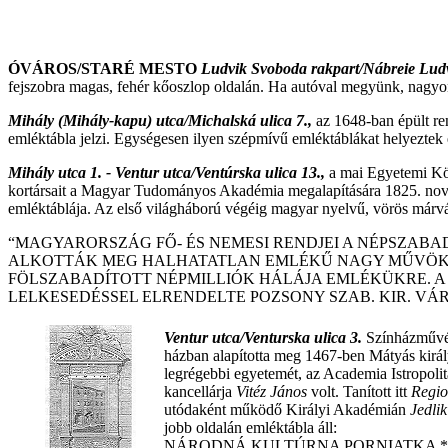
ÓVÁROS/STARÉ MESTO
Ludvik Svoboda rakpart/Nábreie Lud
fejszobra magas, fehér kőoszlop oldalán. Ha autóval megyünk, nagyon 
Mihály (Mihály-kapu) utca/Michalská ulica 7.,
az 1648-ban épült r
emléktábla jelzi. Egységesen ilyen szépmívű emléktáblákat helyeztek
Mihály utca 1. - Ventur utca/Ventúrska ulica 13.,
a mai Egyetemi Kön
kortársait a Magyar Tudományos Akadémia megalapítására 1825. nov
emléktáblája. Az első világháború végéig magyar nyelvű, vörös márvá
“MAGYARORSZÁG FŐ- ÉS NEMESI RENDJEI A NÉPSZAB
ALKOTTÁK MEG HALHATATLAN EMLÉKŰ NAGY MŰVÖKET,
FÖLSZABADÍTOTT NÉPMILLIÓK HÁLÁJA EMLÉKÜKRE. A
LELKESEDÉSSEL ELRENDELTE POZSONY SZAB. KIR. VÁ
Ventur utca/Venturska ulica 3.
Színházművés
házban alapította meg 1467-ben Mátyás kir
legrégebbi egyetemét, az Academia Istropoli
kancellárja
Vitéz János
volt. Tanított itt
Regi
utódaként működő Királyi Akadémián
Jedli
jobb oldalán emléktábla áll:
NÁRODNÁ KULTÚRNA PORNIATKA *