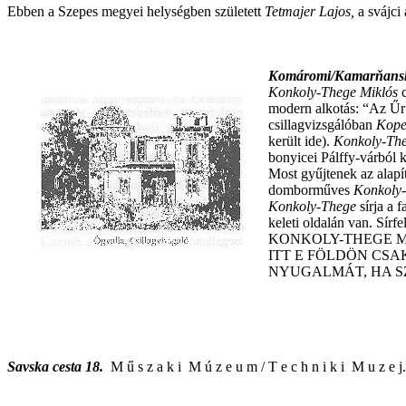
Ebben a Szepes megyei helységben született
Tetmajer Lajos,
a svájci
Komáromi/Kamarňansk
Konkoly-Thege Miklós
modern alkotás: “Az Űr 
csillagvizsgálóban
Kope
került ide).
Konkoly-Th
bonyicei Pálffy-várból 
Most gyűjtenek az alapí
domborműves
Konkoly
Konkoly-Thege
sírja a 
keleti oldalán van. Sírfel
KONKOLY-THEGE MI
ITT E FÖLDÖN CSA
NYUGALMÁT, HA S
Savska cesta 18.
M ű s z a k i M ú z e u m / T e c h n i k i M u z 