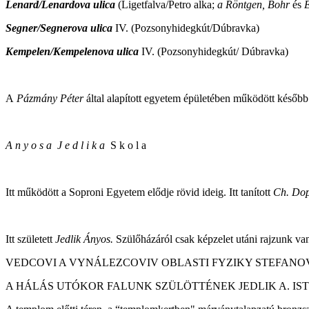
Lenard/Lenardova ulica
(Ligetfalva/Petro alka;
a Röntgen, Bohr
és
E
Segner/Segnerova ulica
IV. (Pozsonyhidegkút/Dúbravka)
Kempelen/Kempelenova ulica
IV. (Pozsonyhidegkút/ Dúbravka)
A
Pázmány Péter
által alapított egyetem épületében működött később
A n y o s a J e d l i k a
S k o l a
Itt működött a Soproni Egyetem elődje rövid ideig. Itt tanított
Ch. Do
Itt született
Jedlik Ányos.
Szülőházáról csak képzelet utáni rajzunk van.
VEDCOVI A VYNÁLEZCOVIV OBLASTI FYZIKY STEFANOVI 
A HÁLÁS UTÓKOR FALUNK SZÜLÖTTÉNEK JEDLIK A. IS