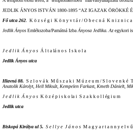
A templom előtti téren, a “templomkertben" márványtalapzatú bronzs
JEDLIK ÁNYOS ISTVÁN 1800-1895 “AZ IGAZAK ÖRÖKKÉ 
Fő utca 262
.
K ö z s é g i K ö n y v t á r / O b e c n á K n i z n i c a
Jedlik Ányos
Emlékszoba/Památná Izba
Ányosa Jedlika. Az
egykori i
J e d l i k Á n y o s
Á l t a lá n o s I s k o l a
Jedlik Ányos utca
Hlavná 88.
S z l o v á k M ű s z a k i M ú z e u m / S l o v e n k é
Anatolik Károly
t
, Hell Miksá
t
, Kempelen Farkas
t
, Kmeth Dániel
t
, Mi
J e d l i k Á n y o s
K ö z é p i s k o la i S z a k k o l l ég i u m
Jedlik utca
Biskopá Királya ul 5.
S e l l y e J á n o s
M a g y a r t a n n y e l v