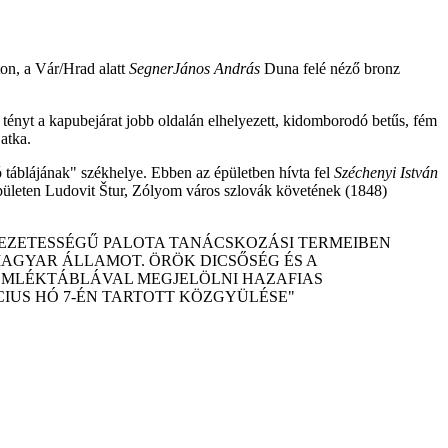
on, a Vár/Hrad alatt
SegnerJános András
Duna felé néző bronz
 tényt a kapubejárat jobb oldalán elhelyezett, kidomborodó betűs, fém
atka.
táblájának" székhelye. Ebben az épületben hívta fel
Széchenyi István
leten Ludovit Štur, Zólyom város szlovák követének (1848)
VEZETESSÉGŰ PALOTA TANÁCSKOZÁSI TERMEIBEN
AGYAR ÁLLAMOT. ÖRÖK DICSŐSÉG ÉS A
 EMLÉKTÁBLÁVAL MEGJELÖLNI HAZAFIAS
CIUS HÓ 7-ÉN TARTOTT KÖZGYÜLÉSE"