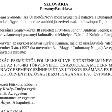
SZLOVÁKIA
Pozsony/Bratislava
vika Svobodu
.
Az Új hídtól/Novỳ most nyugat felé haladva a Dunapart
kell figyelnünk, mert az autóból jószerivel csak a kőoszlopot látjuk.
eneszánsz
Segner-kúria.
Itt született 1704-ben
Johann Andreas Segner,
e
 el valamennyi pozsonyi kulturális emlékhelyen/Národná Kultúrna Pamj
yvtár, az egykori Magyar Királyi Kamara, majd az országgyűlés “alsó 
ember 3-án. (1997 óta november 3. a Magyar Tudomány Napja.) Az épü
nytábla hirdette:
ADSÁG ESZMÉJÉTŐL FÖLLELKESÜLVE, E TÖRTÉNELMI NE
 AZ 1848-IKI TÖRVÉNYEKET ÉS AZOKKAL A MODERN M
 NAGY ESEMÉNY SZÍNHELYÉT AZ UTÓKOR SZÁMÁRA EZ
ROS TÖRVÉNYHATÓSÁGI BIZOTTSÁGÁNAK 1898. ÉVI MÁR
zeti Főiskola. Ebben a
ály Közép-Európa egyik
tanát. Az egyetem
omontanus,
az egyetem
k Ányos.
A kapubejárat
 ACADEMIA