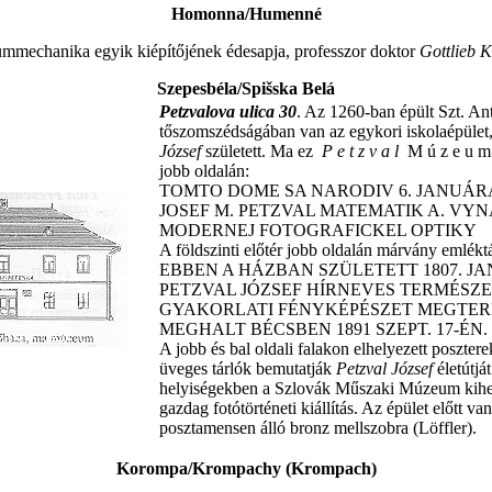
Homonna/Humenné
tummechanika egyik kiépítőjének édesapja, professzor doktor
Gottlieb 
Szepesbéla/Spišska Belá
Petzvalova ulica 30
. Az 1260-ban épült Szt. An
tőszomszédságában van az egykori iskolaépüle
József
született. Ma ez
P e t z v a l
M ú z e u m
jobb oldalán:
TOMTO DOME SA NARODIV 6. JANUÁRA 
JOSEF M. PETZVAL MATEMATIK A. VY
MODERNEJ FOTOGRAFICKEL OPTIKY
A földszinti előtér jobb oldalán márvány emlékt
EBBEN A HÁZBAN SZÜLETETT 1807. JAN
PETZVAL JÓZSEF HÍRNEVES TERMÉSZE
GYAKORLATI FÉNYKÉPÉSZET MEGTER
MEGHALT BÉCSBEN 1891 SZEPT. 17-ÉN.
A jobb és bal oldali falakon elhelyezett posztere
üveges tárlók bemutatják
Petzval József
életútjá
helyiségekben a Szlovák Műszaki Múzeum kihe
gazdag fotótörténeti kiállítás. Az épület előtt va
posztamensen álló bronz mellszobra (Löffler).
Korompa/Krompachy (Krompach)