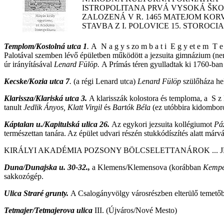
ISTROPOLITANA PRVÁ VYSOKÁ ŠK
ZALOZENÁ V R. 1465 MATEJOM KO
STAVBA Z I. POLOVICE 15. STOROCIA
Templom/Kostolná utca 1
.
A
N a g y s zo m b a t i E g y et e m T e
Palotával szemben lévő épületben működött a jezsuita gimnázium (nem "j
úr irányításával
Lenard Fülöp.
A Prímás téren gyulladtak ki 1760-ba
Kecske/Kozia utca 7
.
(a régi Lenard utca)
Lenard Fülöp
szülőháza hel
Klarissza/Klariská utca 3.
A klarisszák kolostora és temploma, a S z l
tanult
Jedlik Ányos, Klatt Virgil
és
Bartók Béla
(ez utóbbira kidomborod
Káptalan u./Kapitulská ulica 26.
Az egykori jezsuita kollégiumot
Pá
természettan tanára. Az épület udvari részén stukkódíszítés alatt márv
KIRÁLYI AKADÉMIA POZSONY BÖLCSELETTANÁROK ... JED
Duna/Dunajska u. 30-32.,
a Klemens/Klemensova (korábban
Kempe
sakkozógép.
Ulica Straré grunty.
A Csalogányvölgy városrészben elterülő temetőben
Tetmajer/Tetmajerova ulica
III. (Újváros/Nové Mesto)