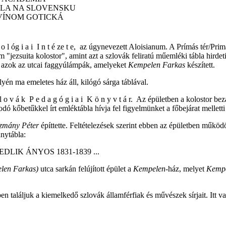
OLA NA SLOVENSKU
RVÍNOM GOTICKÁ
 o l óg i a i I n t é ze t e, az úgynevezett Aloisianum. A Prímás tér/Pr
ezsuita kolostor", amint azt a szlovák feliratú műemléki tábla hirdeti)
n azok az utcai faggyúlámpák, amelyeket
Kempelen Farkas
készített.
yén ma emeletes ház áll, kilógó sárga táblával.
 o v á k P e d a g ó g i a i K ö n y v t á r. Az épületben a kolostor b
ó kőbetűkkel írt emléktábla hívja fel figyelmünket a főbejárat melletti f
zmány Péter
építtette. Feltételezések szerint ebben az épületben műk
ánytábla:
LIK ÁNYOS 1831-1839 ...
len Farkas)
utca sarkán felújított épület a
Kempelen-
ház,
melyet
Kempe
 találjuk a kiemelkedő szlovák államférfiak és művészek sírjait. Itt v