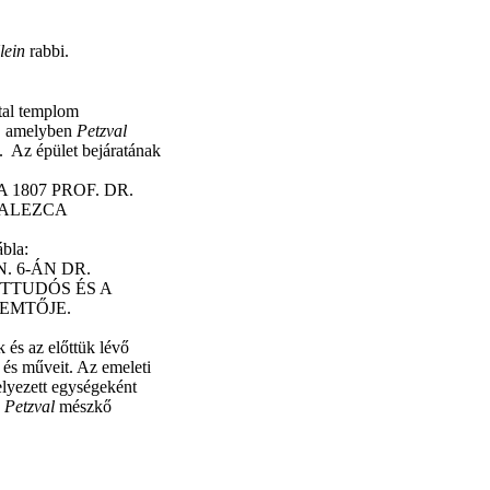
Klein
rabbi.
tal templom
t, amelyben
Petzval
. Az épület bejáratának
1807 PROF. DR.
NALEZCA
ábla:
. 6-ÁN DR.
TTUDÓS ÉS A
EMTŐJE.
k és az előttük lévő
t és műveit. Az emeleti
lyezett egységeként
n
Petzval
mészkő