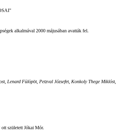
OSAI"
epségek alkalmával 2000 májusában avatták fel.
os
t
, Lenard Fülöp
öt
, Petzval József
et
, Konkoly Thege Miklós
t
,
ott született Jókai Mór.