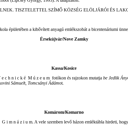
zobor (Lipcsey György, 1993). A talapzaton:
ÉLNEK. TISZTELETTEL SZÍMŐ KÖZSÉG ELÖLJÁRÓI ÉS LAK
skola épületében a kibővített anyagú emlékszobát a bicentenáriumi ünn
Érsekújvár/Nove Zamky
Kassa/Kosice
 T e c h n i c k é M ú z e u m fotókon és rajzokon mutatja
be Jedlik Ány
kovini Sámuel
t
, Tomcsányi Ádám
ot
.
Komárom/Komarno
 ű G i m n á z i u m. A vele szemben levő házon emléktábla hirdeti, hogy 