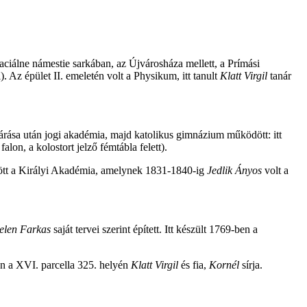
imaciálne námestie sarkában, az Újvárosháza mellett, a Prímási
. Az épület II. emeletén volt a Physikum, itt tanult
Klatt Virgil
tanár
ezárása után jogi akadémia, majd katolikus gimnázium működött: itt
alon, a kolostort jelző fémtábla felett).
ödött a Királyi Akadémia, amelynek 1831-1840-ig
Jedlik Ányos
volt a
len Farkas
saját tervei szerint épített. Itt készült 1769-ben a
an a XVI. parcella 325. helyén
Klatt Virgil
és fia,
Kornél
sírja.