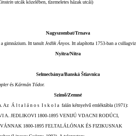
instein
utcák közelében, tízemeletes házak utcái)
Nagyszombat/Trnava
 a gimnázium. Itt tanult
Jedlik Ányos.
Itt alapította 1753-ban a csillagvi
Nyitra/Nitra
Selmecbánya/Banská Štiavnica
ppler
és
Kármán Tódor.
Szimő/Zemné
 Az Á l t a l á n o s I s k o l a falán kétnyelvű emléktábla (1971):
A. JEDLIKOVI 1800-1895 VENIJÚ VDACNI RODÚCI,
TVÁNNAK 1800-1895 FELTALÁLÓNAK ÉS FIZIKUSNAK