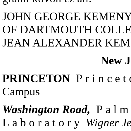
JOHN GEORGE KEMENY
OF DARTMOUTH COLLEG
JEAN ALEXANDER KEM
New J
PRINCETON
P r i n c e 
Campus
Washington Road,
P a l m 
L a b o r a t o r y
Wigner J