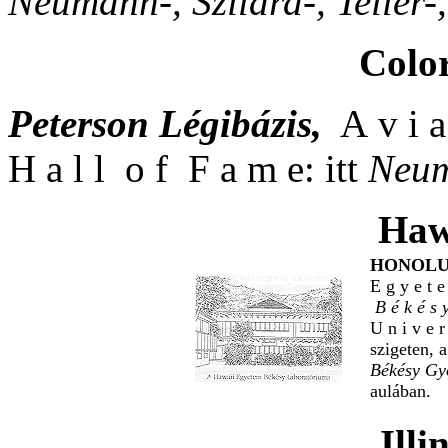
Neumann-, Szilárd-, Teller-
Colo
Peterson Légibázis,
A v i a
H a l l o f F a m e: itt
Neu
Haw
HONOL
E g y e t
B é k é s
U n i v e 
szigeten, a
Békésy Gy
aulában.
Illi