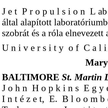
J e t P r o p u l s i o n L ab 
által alapított laboratórium
szobrát és a róla elnevezett
U n i v e r s i t y o f C a l i
Mary
BALTIMORE
St. Martin 
J o h n H o p k i n s E g y e
I n t é z e t, E. B l o o m b