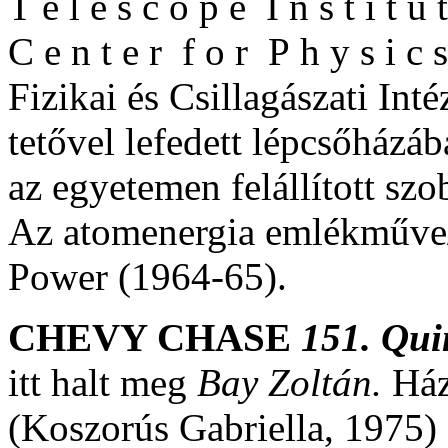
T e l e s c o p e I n s t i t 
C e n t e r f o r P h y s i c
Fizikai és Csillagászati Int
tetővel lefedett lépcsőház
az egyetemen felállított s
Az atomenergia emlékműve
Power (1964-65).
CHEVY CHASE
151. Qui
itt halt meg
Bay Zoltán.
Ház
(Koszorús Gabriella, 1975) 