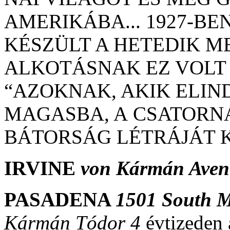
AMERIKÁBA... 1927-BE
KÉSZÜLT A HETEDIK 
ALKOTÁSNAK EZ VOLT
“AZOKNAK, AKIK ELIN
MAGASBA, A
CSATORNÁ
BÁTORSÁG LÉTRÁJÁT 
IRVINE
von Kármán Aven
PASADENA
1501 South 
Kármán Tódor 4
évtizeden 