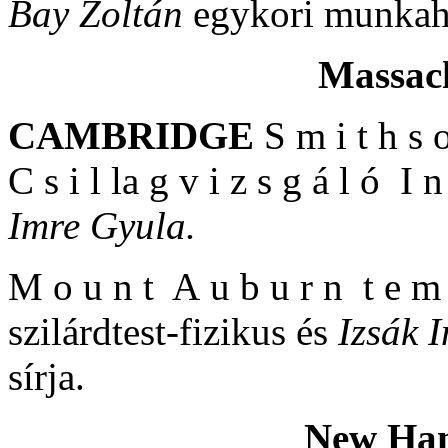
Bay Zoltán
egykori munkah
Massach
CAMBRIDGE
S m i t h s o
C s i l la g v i z s g á l ó I n
Imre Gyula.
M o u n t A u b u r n t e m 
szilárdtest-fizikus és
Izsák 
sírja.
New Ham