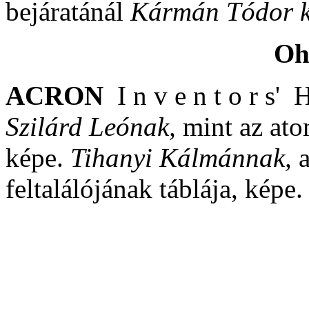
bejáratánál
Kármán Tódor k
Oh
ACRON
I n v e n t o r s'
Szilárd Leónak,
mint az ato
képe.
Tihanyi Kálmánnak,
feltalálójának táblája, képe.