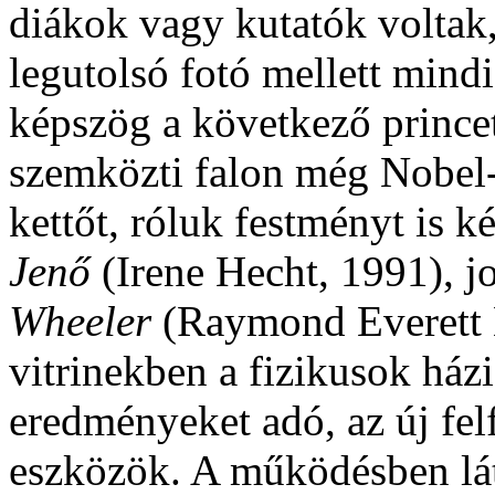
diákok vagy kutatók voltak
legutolsó fotó mellett mind
képszög a következő prince
szemközti falon még Nobel-
kettőt, róluk festményt is k
Jenő
(Irene Hecht, 1991), 
Wheeler
(Raymond Everett K
vitrinekben a fizikusok ház
eredményeket adó, az új fel
eszközök. A működésben lát