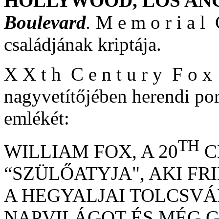
HOLLYWOOD, LOS AN
Boulevard
.
M e m o r i a l 
családjának kriptája.
X X t h C e n t u r y F o x F
nagyvetítőjében herendi por
emlékét:
TH
WILLIAM FOX, A 20
C
“SZÜLŐATYJA", AKI FR
A HEGYALJAI TOLCSVÁ
NAPVILÁGOT ÉS MÉG 