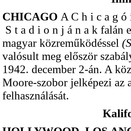
CHICAGO
A C h i c a g ó 
S t a d i o n j á n a k falán
magyar közreműködéssel
(
valósult meg először szabál
1942. december 2-án. A köz
Moore-szobor jelképezi az 
felhasználását.
Kalif