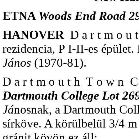
ETNA
Woods End Road 2
HANOVER
D a r t m o u 
rezidencia, P I-II-es épület.
János
(1970-81).
D a r t m o u t h T o w n C
Dartmouth College Lot 26
Já
nosnak, a Dartmouth Coll
sírköve. A körülbelül 3/4 m
gránit kövön ez áll: