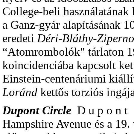
College-beli használatának k
a Ganz-gyár alapításának 1
eredeti
Déri-Bláthy-Zipern
“Atomrombolók" tárlaton 1
koincidenciába kapcsolt ket
Einstein-centenáriumi kiál
Loránd
kettős torziós ingája
Dupont Circle
D u p o n t 
Hampshire Avenue és a 19. u