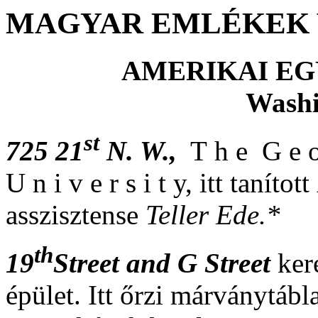
MAGYAR EMLÉKEK 
AMERIKAI E
Washi
st
725 21
N. W.,
T h e G e o
U n i v e r s i t y, itt tanított
asszisztense
Teller Ede.*
th
19
Street and G Street
ker
épület. Itt őrzi márványtáb