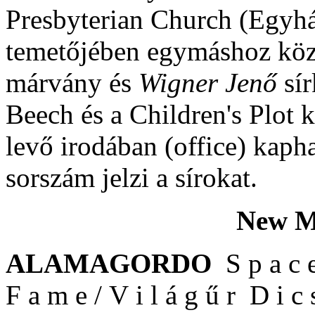
Presbyterian Church (Egyhá
temetőjében egymáshoz köz
márvány és
Wigner Jenő
sí
Beech és a Children's Plot 
levő irodában (office) kapha
sorszám jelzi a sírokat.
New M
ALAMAGORDO
S p a c 
F a m e / V i l á g ű r D i c 