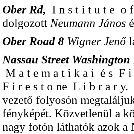
Ober Rd,
I n s t i t u t e o 
dolgozott
Neumann János
Ober Road 8
Wigner Jenő
l
Nassau Street Washington
M a t e m a t i k a i é s F i z
F i r e s t o ne L i b r a r 
vezető folyosón megtaláljuk
fényképét. Közvetlenül a k
nagy fotón láthatók azok a 