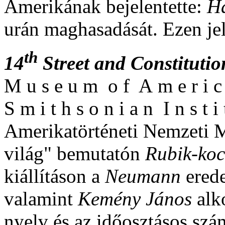
Amerikának bejelentette:
H
urán maghasadását. Ezen je
th
14
Street and Constitutio
M u s e u m o f A m e r i c 
S m i t h s o n i a n I n s t 
Amerikatörténeti Nemzeti 
világ" bemutatón
Rubik-ko
kiállításon a
Neumann
ered
valamint
Kemény János
alk
nyelv és az időosztásos sz