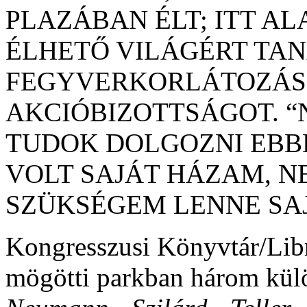
PLAZÁBAN ÉLT;
ITT AL
ÉLHETŐ VILÁGÉRT TAN
FEGYVERKORLÁTOZÁSÉ
AKCIÓBIZOTTSÁGOT. 
TUDOK DOLGOZNI EBB
VOLT SAJÁT HÁZAM, N
SZÜKSÉGEM LENNE SAJ
Kongresszusi Könyvtár/Libr
mögötti parkban három kül