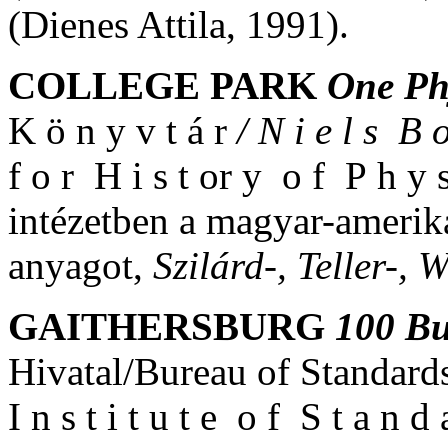
(Dienes Attila, 1991).
COLLEGE PARK
One Phy
K ö n y v t á r
/ N i e l s B
f o r H i s t or y o f P h y 
intézetben a magyar-amerik
anyagot,
Szilárd-, Teller-, 
GAITHERSBURG
100 B
Hivatal/Bureau of Standards
I n s t i t u t e o f S t a n d