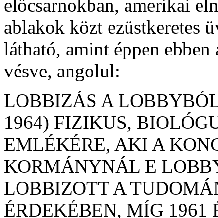
előcsarnokban, amerikai eln
ablakok közt ezüstkeretes ü
látható, amint éppen ebben a
vésve, angolul:
LOBBIZÁS A LOBBYBÓL 
1964) FIZIKUS, BIOLÓ
EMLÉKÉRE, AKI A KON
KORMÁNYNÁL E LOBBY
LOBBIZOTT A TUDOMÁN
ÉRDEKÉBEN, MÍG 1961