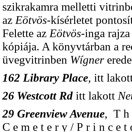
szikrakamra melletti vitrinb
az
Eötvös
-kísérletet pontos
Felette az
Eötvös
-inga rajza
kópiája. A könyvtárban a re
üvegvitrinben
Wígner
erede
162 Library Place
,
itt lakot
26 Westcott Rd
itt lakott
Ne
29 Greenview Avenue
, T h 
C e m e t e r y / P r i n c e 