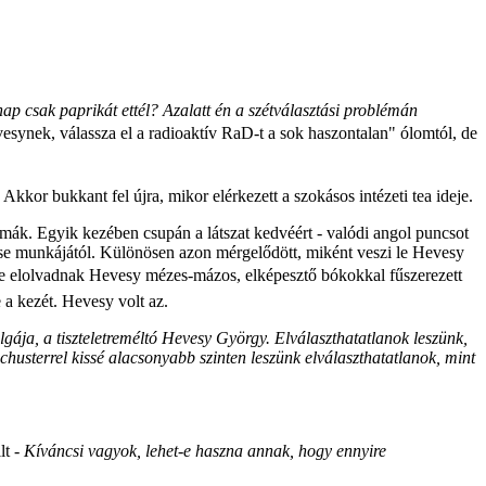
ap csak paprikát ettél? Azalatt én a szétválasztási problémán
esynek, válassza el a radioaktív RaD-t a sok haszontalan" ólomtól, de
. Akkor bukkant fel újra, mikor elérkezett a szokásos intézeti tea ideje.
lémák. Egyik kezében csupán a látszat kedvéért - valódi angol puncsot
ítse munkájától. Különösen azon mérgelődött, miként veszi le Hevesy
nte elolvadnak Hevesy mézes-mázos, elképesztő bókokkal fűszerezett
e a kezét. Hevesy volt az.
gája, a tiszteletreméltó Hevesy György. Elválaszthatatlanok leszünk,
chusterrel kissé alacsonyabb szinten leszünk elválaszthatatlanok, mint
lt -
Kíváncsi vagyok, lehet-e haszna annak, hogy ennyire