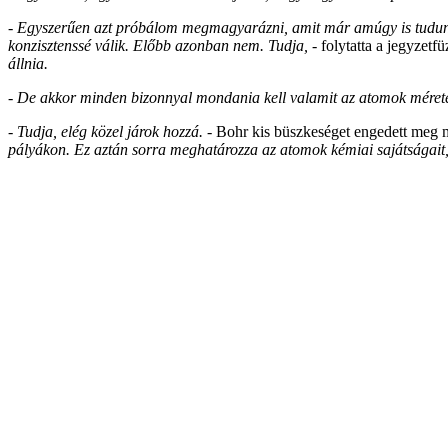
- Egyszerűen azt próbálom megmagyarázni, amit már amúgy is tudunk
konzisztenssé válik. Előbb azonban nem. Tudja,
- folytatta a jegyzetf
állnia.
- De akkor minden bizonnyal mondania kell valamit az atomok méreté
- Tudja, elég közel járok hozzá.
- Bohr kis büszkeséget engedett meg
pályákon. Ez aztán sorra meghatározza az atomok kémiai sajátságait,