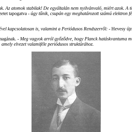
. Az atomok stabilak! De egyáltalán nem nyilvánvaló, miért azok. A 
üzetet tapogatva -
úgy tűnik, csupán egy meghatározott számú elektron fé
vel kapcsolatosan is, valamint a Periódusos Rendszerről:
- Hevesy újra
 magának.
- Meg vagyok arról győződve, hogy Planck hatáskvantuma meg
 amely elvezet valamiféle periódusos struktúrához.