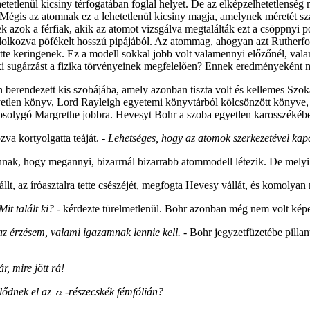
etetlenül kicsiny térfogatában foglal helyet. De az elképzelhetetlenség
k. Mégis az atomnak ez a lehetetlenül kicsiny magja, amelynek méretét 
 azok a férfiak, akik az atomot vizsgálva megtalálták ezt a csöppnyi ponto
ndolkozva pöfékelt hosszú pipájából. Az atommag, ahogyan azt Rutherfo
te keringenek. Ez a modell sokkal jobb volt valamennyi előzőnél, valam
i sugárzást a fizika törvényeinek megfelelően? Ennek eredményeként m
 berendezett kis szobájába, amely azonban tiszta volt és kellemes Szo
egyetlen könyv, Lord Rayleigh egyetemi könyvtárból kölcsönzött könyve
mosolygó Margrethe jobbra. Hevesyt Bohr a szoba egyetlen karosszékébe ü
zva kortyolgatta teáját.
- Lehetséges, hogy az atomok szerkezetével kap
nak, hogy megannyi, bizarrnál bizarrabb atommodell létezik. De melyik
állt, az íróasztalra tette csészéjét, megfogta Hevesy vállát, és komolya
it talált ki? -
kérdezte türelmetlenül. Bohr azonban még nem volt képes 
az érzésem, valami igazamnak lennie kell.
- Bohr jegyzetfüzetébe pillant
, mire jött rá!
lődnek el az
-részecskék fémfólián?