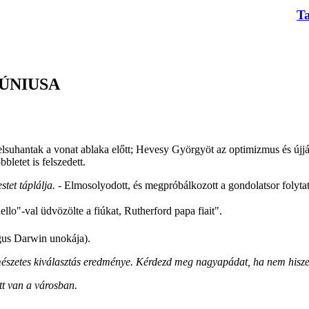
T
JÚNIUSA
suhantak a vonat ablaka előtt; Hevesy Györgyöt az optimizmus és újjászü
letet is felszedett.
stet táplálja.
- Elmosolyodott, és megpróbálkozott a gondolatsor folyta
llo"-val üdvözölte a fiúkat, Rutherford papa fiait".
gus Darwin unokája).
rmészetes kiválasztás eredménye. Kérdezd meg nagyapádat, ha nem hisze
tt van a városban.