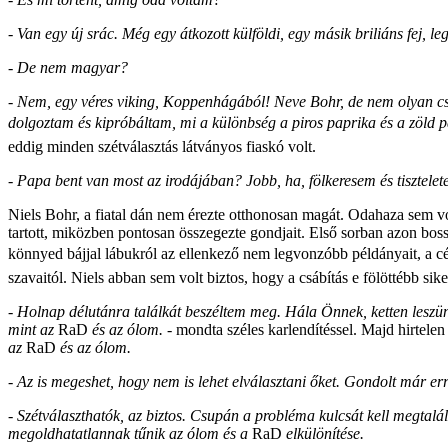
- Van egy új srác. Még egy átkozott külföldi, egy másik briliáns fej, le
- De nem magyar?
- Nem, egy véres viking, Koppenhágából! Neve Bohr, de nem olyan csús
dolgoztam és kipróbáltam, mi a különbség a piros paprika és a zöld p
eddig minden szétválasztás látványos fiaskó volt.
- Papa bent van most az irodájában? Jobb, ha, fölkeresem és tisztelet
Niels Bohr, a fiatal dán nem érezte otthonosan magát. Odahaza sem vol
tartott, miközben pontosan összegezte gondjait. Első sorban azon bos
könnyed bájjal lábukról az ellenkező nem legvonzóbb példányait, a 
szavaitól. Niels abban sem volt biztos, hogy a csábítás e fölöttébb sik
- Holnap délutánra találkát beszéltem meg. Hála Önnek, ketten leszün
mint az
RaD
és az ólom.
- mondta széles karlendítéssel. Majd hirtelen
az
RaD
és az ólom.
- Az is megeshet, hogy nem is lehet elválasztani őket. Gondolt már er
- Szétválaszthatók, az biztos. Csupán a probléma kulcsát kell megtaláln
megoldhatatlannak tűnik az ólom és a
RaD
elkülönítése.