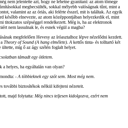
 még nem jelentette azt, hogy ne lehetne gyanítani: az atom tömege
számításokkal megbecsülték, sokkal mélyebb valóságnak tűnt, mint a
t, valamint az az óriás, aki felérte ésszel, mit is találtak. Az egyik
rd később elnevezte, az atom középpontjában helyezkedik el, mint
i titokzatos szépséggel rendelkezett. Még is, ha az elektronok
iért nem lassulnak le, és esnek végül a magba?
kásának megfelelően Hevesy az íróasztalhoz lépve nézelődni kezdett.
, a
Theory of Sound (A hang elmélete). A
kettős tinta- és tolltartó két
ltette, míg ő az ágy szélén foglalt helyet.
csolatban támadt egy ötletem.
 a helyes, ha egyáltalán van olyan?
n mondta:
- A többieknek egy szót sem. Most még nem.
további biztosítékok nélkül kifejteni nézeteit.
ott, majd folytatta:
Még nincs teljesen kidolgozva, ezért nem