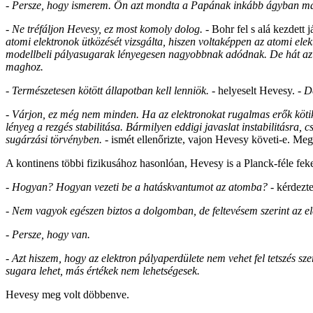
- Persze, hogy ismerem. Ön azt mondta a Papának inkább ágyban mar
- Ne tréfáljon Hevesy, ez most komoly dolog.
- Bohr fel s alá kezdett 
atomi elektronok ütközését vizsgálta, hiszen voltaképpen az atomi elek
modellbeli pályasugarak lényegesen nagyobbnak adódnak. De hát az e
maghoz.
- Természetesen kötött állapotban kell lenniök.
- helyeselt Hevesy.
- D
- Várjon, ez még nem minden. Ha az elektronokat rugalmas erők kötik
lényeg a rezgés stabilitása. Bármilyen eddigi javaslat instabilitásra, 
sugárzási törvényben. -
ismét ellenőrizte, vajon Hevesy követi-e. Me
A kontinens többi fizikusához hasonlóan, Hevesy is a Planck-féle fek
- Hogyan? Hogyan vezeti be a hatáskvantumot az atomba? -
kérdezte
- Nem vagyok egészen biztos a dolgomban, de feltevésem szerint az ele
- Persze, hogy van.
- Azt hiszem, hogy az elektron pályaperdülete nem vehet fel tetszés s
sugara lehet, más értékek nem lehetségesek.
Hevesy meg volt döbbenve.