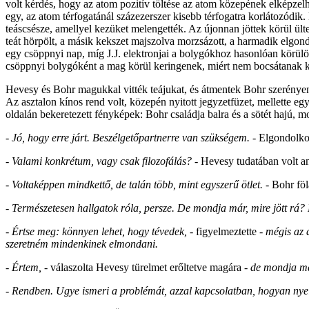
volt kérdés, hogy az atom pozitív töltése az atom közepének elképzelh
egy, az atom térfogatánál százezerszer kisebb térfogatra korlátozódi
teáscsésze, amellyel kezüket melengették. Az újonnan jöttek körül ültek
teát hörpölt, a másik kekszet majszolva morzsázott, a harmadik elgo
egy csöppnyi nap, míg J.J. elektronjai a bolygókhoz hasonlóan körülöt
csöppnyi bolygóként a mag körül keringenek, miért nem bocsátanak k
Hevesy és Bohr magukkal vitték teájukat, és átmentek Bohr szerényen
Az asztalon kínos rend volt, közepén nyitott jegyzetfüzet, mellette 
oldalán bekeretezett fényképek: Bohr családja balra és a sötét hajú, 
- Jó, hogy erre járt. Beszélgetőpartnerre van szükségem.
- Elgondolko
- Valami konkrétum, vagy csak filozofálás? -
Hevesy tudatában volt an
- Voltaképpen mindkettő, de talán több, mint egyszerű ötlet.
- Bohr föl
- Természetesen hallgatok róla, persze. De mondja már, mire jött rá? M
- Értse meg: könnyen lehet, hogy tévedek,
- figyelmeztette -
mégis az 
szeretném mindenkinek elmondani.
- Értem,
- válaszolta Hevesy türelmet erőltetve magára
- de mondja már
- Rendben. Ugye ismeri a problémát, azzal kapcsolatban, hogyan nye