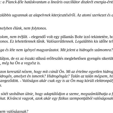
: a Planck-féle hatáskvantum a lineáris oszcillátor diszkrét energia-ért
galábbis ugyannak az alapelvnek kiterjesztéséről. Az atomi szerkezet és
amelyben élünk, nem folytonos.
olom, nem tréfált.
- elegendő volt egy pillantás Bohr izzó tekintetére,
onos. Ez lehetetlennek tűnik. Valószerűtlennek. Legalábbis kis időbe teli
ága és léte nem igényel magyarázatot. Mit jelent a hidrogén számomr
láljon, de ez az északi stílusú erőfeszítés meglehetősen gyengén sike
, még ha Ön a vegyész is.
 azon keresztül nézem, hogy mit csinál Ön. Mi az értelme egyetlen hid
idrogén, amelyet én ismerek? Hidrogéngáz? Talán az talán mégsem, his
 szegeződött. -
Valóságos akár csak egy is az Ön mag körüli elektronpá
s.
l sötét szobában ülnie, hogy adaptálódjon a szeme, megszámlálhatja a f
kat. Kíváncsi vagyok, azok akár egy fizikus szempontjából valóságosa
l nem valóságosak?