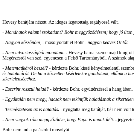
Hevesy barátjára nézett. Az ideges izgatottság ragályossá vált.
- Mondhatok valami szokatlant? Bohr meggyőződésem; hogy jó úton j
- Nagyon köszönöm,
- mosolyodott el Bohr -
nagyon kedves Öntől.
- Nem udvariasságból mondtam.
- Hevesy barna szeme majd kiugrott 
Megérzésről van szó, egyenesen a Felső Tartományból. A számok alapve
- Matematikáról beszél? -
kérdezte Bohr, kissé kényelmetlenül szembes
és hatalmáról. De ha a közvetlen kísérletekre gondolunk, eltűnik a 
sikertelenségéhez.
- Eszerint rosszul halad? -
kérdezte Bohr, együttérzéssel a hangjában.
- Egyáltalán nem megy, hacsak nem tekintjük haladásnak a sikertelen 
- Természetesen az is haladás.
- nyugtatta meg barátját, bár nem vol
- Nem vagyok róla meggyőződve, hogy Papa is annak ítéli.
- jegyezt
Bohr nem tudta palástolni mosolyát.