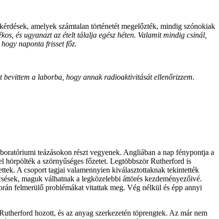
a kérdések, amelyek számtalan történetét megelőzték, mindig szónokiak
s, és ugyanazt az ételt tálalja egész héten. Valamit mindig csinál,
hogy naponta frisset főz.
 bevittem a laborba, hogy annak radioaktivitását ellenőrizzem.
aboratóriumi teázásokon részt vegyenek. Angliában a nap fénypontja a
el hörpölték a szörnyűséges főzetet. Legtöbbször Rutherford is
ntettek. A csoport tagjai valamennyien kiválasztottaknak tekintették
ncsések, maguk válhatnak a legközelebbi áttörés kezdeményezőivé.
orán felmerülő problémákat vitattak meg. Vég nélkül és épp annyi
 Rutherford hozott, és az anyag szerkezetén töprengtek. Az már nem