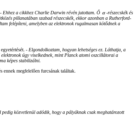
- Ehhez a cikkhez Charlie Darwin révén jutottam. Ő
-részecskék és
z ütközés pillanatában szabad részecskék, ekkor azonban a Rutherford-
tam felépíteni, amelyben az elektronok rugalmasan kötődnek a
 egyetértését.
- Elgondolkoztam, hogyan lehetséges ez. Láthatja, a
gő elektronok úgy viselkednek, mint Planck atomi oszcillátorai a
ma képes stabilizálni.
s ennek megfelelően furcsának találtak.
ből pedig közvetlenül adódik, hogy a pályáknak csak meghatározott