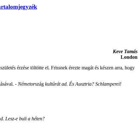
artalomjegyzék
Keve Tamás
London
letés érzése töltötte el. Frissnek érezte magát és készen arra, hogy
tásával.
- Németor
szág
kultúrát ad. És Ausztria? Schlamperei!
d. Lesz-e buli a héten?