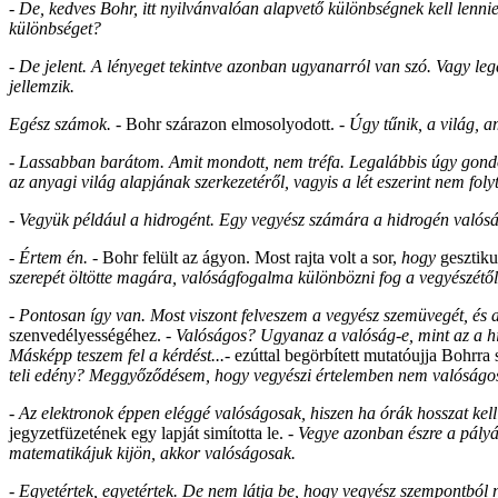
- De, kedves Bohr, itt nyilvánvalóan alapvető különbségnek kell lennie
különbséget?
- De jelent. A lényeget tekintve azonban ugyanarról van szó. Vagy le
jellemzik.
Egész számok.
- Bohr szárazon elmosolyodott. -
Úgy tűnik, a világ, 
- Lassabban barátom. Amit mondott, nem tréfa. Legalábbis úgy gond
az anyagi világ alapjának szerkezetéről, vagyis a lét eszerint nem folyt
- Vegyük például a hidrogént. Egy vegyész számára a hidrogén valós
- Értem én.
- Bohr felült az ágyon. Most rajta volt a sor,
hogy
gesztiku
szerepét öltötte magára, valóságfogalma különbözni fog a vegyészétől
- Pontosan így van. Most viszont felveszem a vegyész szemüvegét, és
szenvedélyességéhez. -
Valóságos? Ugyanaz a valóság-e, mint az a h
Másképp teszem fel a kérdést...-
ezúttal begörbített mutatóujja Bohrra
teli edény? Meggyőződésem, hogy vegyészi értelemben nem valóságo
- Az elektronok éppen eléggé valóságosak, hiszen ha órák hosszat kel
jegyzetfüzetének egy lapját simította le. -
Vegye azonban észre a pályá
matematikájuk kijön, akkor valóságosak.
- Egyetértek, egyetértek. De nem látja be, hogy vegyész szempontbó