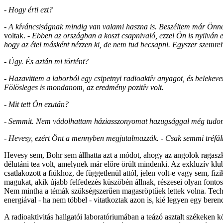
- Hogy érti ezt?
- A kíváncsiságnak mindig van valami haszna is. Beszéltem már Önn
voltak.
- Ebben az országban a koszt csapnivaló, ezzel Ön is nyilván 
hogy az étel másként nézzen ki, de nem tud becsapni. Egyszer szemrehá
- Úgy. És aztán mi történt?
- Hazavittem a laborból egy csipetnyi radioaktív anyagot, és belekev
Fölösleges is mondanom, az eredmény pozitív volt.
- Mit tett Ön ezután?
- Semmit. Nem vádolhattam háziasszonyomat hazugsággal még tudomá
- Hevesy, ezért Önt a mennyben megjutalmazzák. - Csak semmi tréfálko
Hevesy sem, Bohr sem állhatta azt a módot, ahogy az angolok ragaszk
délutáni tea volt, amelynek már előre örült mindenki. Az exkluzív klu
csatlakozott a fiúkhoz, de függetlenül attól, jelen volt-e vagy sem, fiz
magukat, akik újabb felfedezés küszöbén állnak, részesei olyan font
Nem mintha a témák szükségszerűen magasröptűek lettek volna. Techni
energiával - ha nem többel - vitatkoztak azon is, kié legyen egy beren
A radioaktivitás hallgatói laboratóriumában a teázó asztalt székeken