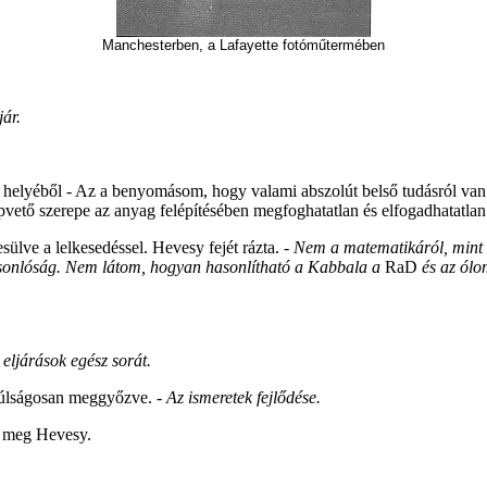
Manchesterben, a Lafayette fotóműtermében
ár.
helyéből - Az a benyomásom, hogy valami abszolút belső tudásról van 
tő szerepe az anyag felépítésében megfoghatatlan és elfogadhatatlan a 
ülve a lelkesedéssel. Hevesy fejét rázta.
- Nem a matematikáról, mint 
hasonlóság. Nem látom, hogyan hasonlítható a Kabbala a
RaD
és az ólo
eljárások egész sorát.
t túlságosan meggyőzve.
- Az ismeretek fejlődése.
e meg Hevesy.