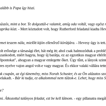
galább is Papa így hiszi.
zós, mint a bor. Te dolgoztál-e valamit, amíg oda voltál, vagy egész n
aprika közt.
- Mert köztudott volt, hogy Rutherford feladatul kiadta Hev
emet teszem nála, mielőtt kijön ellenőrző körútjára.
- Hevesy úgy is tett
t erőssége a társasági élet, hát még itt; ahol csak halmozódtak a prob
szankodott, miért hagyta, hogy új barátja, ez az egzotikus magyar eltér
célpontokat", ahogyan a magyar emlegette őket. Úgy tűnt, a lányok szi
eres nyelve vajon angol volt-e vagy magyar. És ekkor valaki vállára tett
k csupán, az égi tünemény, miss Norah Schuster, és az Ön alázatos szol
 elakadt.
- Bár ki tudja, ez alkalommal nem túlzok-e. Lehet, hogy miss S
re?
i. Átkozottul talányos feladat, ezt be kell látnom.
- egy pillanatra megál