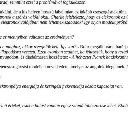
ad, semmint ezzel a problémával foglalkozzon.
járkálni, de a kis helyen hosszú lábai miatt ez inkább csoszogásnak tűnt.
tronok a szórás valódi okai. Charlie feltételezte, hogy az elektronok a
lektronok valójában nem lehetnek szabadok! Így olyan modellt próbál
e ez mennyiben változtat az eredményen?
 a maghoz, akkor rezegniök kell. Így van? -
Bohr megállt, várta barátja
csillapodásra vezetett. Ezen azonban segíthet, ha feltesszük, hogy a rez
gnyugodott, és diadalmasan hozzátette:
- A helyzetet Planck hatáskvantu
etetest-sugárzási modellen nevelkedett, amelyet az angolok idegennek, é
.
ktronpálya energiája és keringési frekvenciája között kapcsolat van.
zerinti értéket, csak a hatáskvantum egész számú többszöröse lehet. Eb