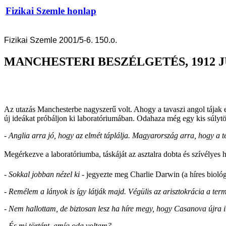
Fizikai Szemle honlap
Fizikai Szemle 2001/5-6. 150.o.
MANCHESTERI BESZÉLGETÉS, 1912 
Az utazás Manchesterbe nagyszerű volt. Ahogy a tavaszi angol tájak el
új ideákat próbáljon ki laboratóriumában. Odahaza még egy kis súlytöbb
- Anglia arra jó, hogy az elmét táplálja. Magyarország arra, hogy a te
Megérkezve a laboratóriumba, táskáját az asztalra dobta és szívélyes he
- Sokkal jobban nézel ki -
jegyezte meg Charlie Darwin (a híres bioló
- Remélem a lányok is így látják majd. Végülis az arisztokrácia a te
- Nem hallottam, de biztosan lesz ha híre megy, hogy Casanova újra i
- És mi történt, amíg oda voltam?