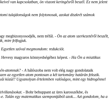
ékeivel van kapcsolatban, ön viszont keringésről beszél. Ez nem jelent
 atomi tulajdonságok nem folytonosak, azokat diszkrét számok
 hogy megbizonyosodjék, nem tréfál. -
Ön az atom szerkezetéről beszélt,
k, mire felfogjuk.
a? Egyetlen szóval megmondom: redukciót.
rült Hevesy magyaros könnyedségéhez képest.
- Ha Ön a misztikus
rogén-atomnak? - A
hálószoba nem volt elég nagy gondolataik
zen az egyetlen atom pontosan a két tartomány határán fekszik.
lyái közül? Ugyanolyan értelemben valóságos, mint egy hidrogénnel
elvillanásokat.
- Bohr behuppant az üres karosszékbe, és
k-e. Talán egy matematikus szempontjából azok... Azt gondolom, ha a