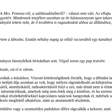
ek Mrs. Penrose-ról, a szállásadónőmről? -
választ sem várt. Az effajt
egyetért. Mindennek tetejében azonban az én háziasszonyom igen takaréko
nyást tettem neki, de ő továbbra is ragaszkodott ahhoz az állításához, 
ertem a lábosba. Ezután néhány napig az előző vacsorából egy kanálnyit
nyos bizonyítékok birtokában sem. Végső soron egy pap testvére.
zás, ezt el is várom.
odtak a teázáshoz. Viszont kötelességüknek érezték, hogy a délutáni l
b belépti díja azonban az volt, hogy mélyen elgondolkodó arckifejezéss
ikáról, atomfizikáról, radioaktivitásról folyt a szó, más témát nem is éri
os információknak, amelyek még nem értek meg a közlésre, és ha szere
kai részletkérdésekkel kapcsolatos tanácsok hangzottak el, mérések s
dezés megfelelő alkatrésze, mint az atommodell részletein.
 körülülve vagy a szomszédos padokhoz dőlve rágcsálták a kekszet, amit