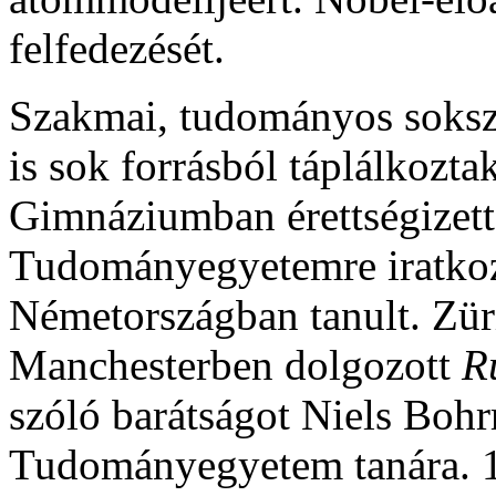
felfedezését.
Szakmai, tudományos sokszí
is sok forrásból táplálkozta
Gimnáziumban érettségizett
Tudományegyetemre iratkoz
Németországban tanult. Zür
Manchesterben dolgozott
R
szóló barátságot Niels Bohr
Tudományegyetem tanára. 