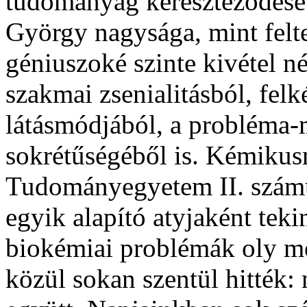
tudományág kereszteződésé
György nagysága, mint felt
géniuszoké szinte kivétel n
szakmai zsenialitásból, fel
látásmódjából, a probléma-
sokrétűségéből is. Kémikusn
Tudományegyetem II. számú 
egyik alapító atyjaként teki
biokémiai problémák oly mé
közül sokan szentül hitték: