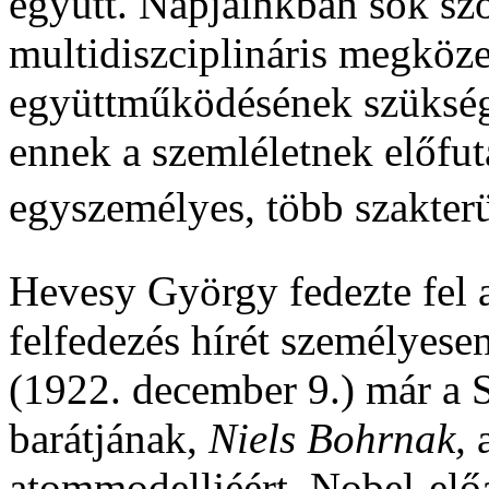
együtt. Napjainkban sok szó
multidiszciplináris megközel
együttműködésének szükség
ennek a szemléletnek előfut
egyszemélyes, több szakterül
Hevesy György fedezte fel a
felfedezés hírét személyesen 
(1922. december 9.) már a 
barátjának,
Niels Bohrnak,
atommodelljéért. Nobel-elő