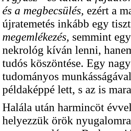
és a megbecsülés,
ezért a m
újratemetés inkább egy tiszt
megemlékezés,
semmint egy
nekrológ kíván lenni, hane
tudós köszöntése. Egy nag
tudományos munkásságával,
példaképpé lett, s az is mar
Halála után harmincöt évve
helyezzük örök nyugalomr