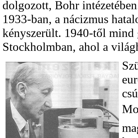
dolgozott, Bohr intézetében
1933-ban, a nácizmus hatal
kényszerült. 1940-től mind
Stockholmban, ahol a világh
Szü
eur
csú
Mon
mag