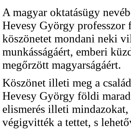
A magyar oktatásügy nevében
Hevesy György professzor f
köszönetet mondani neki v
munkásságáért, emberi küzd
megőrzött magyarságáért.
Köszönet illeti meg a csalá
Hevesy György földi maradv
elismerés illeti mindazokat
végigvitték a tettet, s lehet