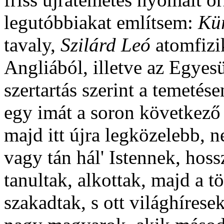
legutóbbiakat említsem:
Kü
tavaly,
Szilárd Leó
atomfizi
Angliából, illetve az Egyes
szertartás szerint a temeté
egy imát a soron következő 
majd itt újra legközelebb,
vagy tán hál' Istennek, hossz
tanultak, alkottak, majd a t
szakadtak, s ott világhírese