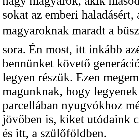
nagy magyarok, akik másodi
sokat az emberi haladásért,
magyaroknak maradt a büszk
sora. Én most, itt inkább a
bennünket követő generáci
legyen részük. Ezen megeml
magunknak, hogy legyenek
parcellában nyugvókhoz mé
jövőben is, kiket utódaink 
és itt, a szülőföldben.