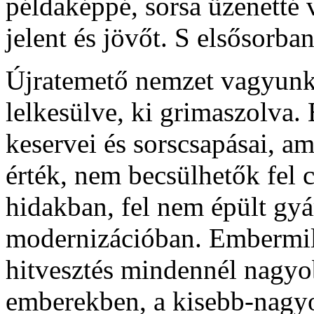
példaképpé, sorsa üzenetté v
jelent és jövőt. S elsősorb
Újratemető nemzet vagyunk
lelkesülve, ki grimaszolva.
keservei és sorscsapásai, a
érték, nem becsülhetők fel 
hidakban, fel nem épült gy
modernizációban. Embermilli
hitvesztés mindennél nagyo
emberekben, a kisebb-nagy