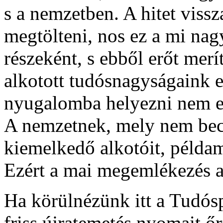
s a nemzetben. A hitet vissz
megtölteni, nos ez a mi nag
részeként, s ebből erőt merí
alkotott tudósnagyságaink el
nyugalomba helyezni nem e
A nemzetnek, mely nem becs
kiemelkedő alkotóit, példamu
Ezért a mai megemlékezés a 
Ha körülnézünk itt a Tudósp
friss újratemetés nyomait őr