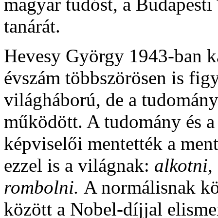
magyar tudóst, a Budapest
tanárát.
Hevesy György 1943-ban ka
évszám többszörösen is figy
világháború, de a tudományo
működött. A tudomány és a
képviselői mentették a ment
ezzel is a világnak:
alkotni,
rombolni.
A normálisnak k
között a Nobel-díjjal elis