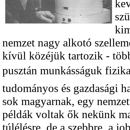
kev
szü
kim
nemzet nagy alkotó szellem
kívül közéjük tartozik - töb
pusztán munkásságuk fizik
tudományos és gazdasági ha
sok magyarnak, egy nemzetn
példák voltak ők nekünk m
túlélésre, de a szebbre, a j