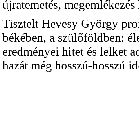
újratemetés, megemlékezés l
Tisztelt Hevesy György pro
békében, a szülőföldben; é
eredményei hitet és lelket 
hazát még hosszú-hosszú id