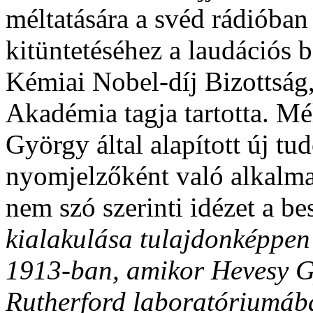
méltatására a svéd rádióban
kitüntetéséhez a laudációs 
Kémiai Nobel-díj Bizottsá
Akadémia tagja tartotta. Mé
György által alapított új tu
nyomjelzőként való alkalmaz
nem szó szerinti idézet a b
kialakulása tulajdonképpen
1913-ban, amikor Hevesy G
Rutherford laboratóriumában