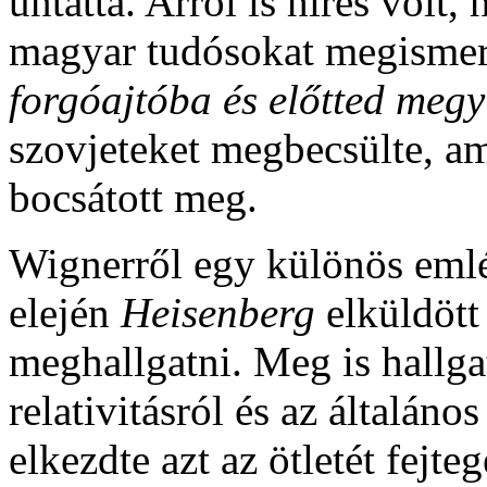
untatta. Arról is híres volt
magyar tudósokat megisme
forgóajtóba és előtted megy
szovjeteket megbecsülte, a
bocsátott meg.
Wignerről egy különös eml
elején
Heisenberg
elküldött
meghallgatni. Meg is hallga
relativitásról és az általános
elkezdte azt az ötletét fejt