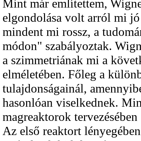
Mint már említettem, Wign
elgondolása volt arról mi jó
mindent mi rossz, a tudomán
módon" szabályoztak. Wign
a szimmetriának mi a köv
elméletében. Főleg a külön
tulajdonságainál, amennyib
hasonlóan viselkednek. Min
magreaktorok tervezésében 
Az első reaktort lényegébe