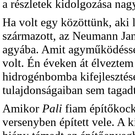
a részletek kidolgozása nagy
Ha volt egy közöttünk, aki
származott, az Neumann Janc
agyába. Amit agyműködéssel e
volt. Én éveken át élveztem 
hidrogénbomba kifejlesztés
tulajdonságaiban sem taga
Amikor
Pali
fiam építőkock
versenyben épített vele. A 