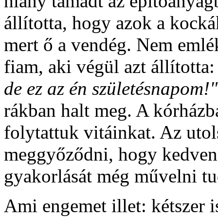
hiány támadt az építőanyag
állította, hogy azok a kocká
mert ő a vendég. Nem emlé
fiam, aki végül azt állította
de ez az én születésnapom!
rákban halt meg. A kórházb
folytattuk vitáinkat. Az utol
meggyőződni, hogy kedvenc
gyakorlását még művelni tu
Ami engemet illet: kétszer 