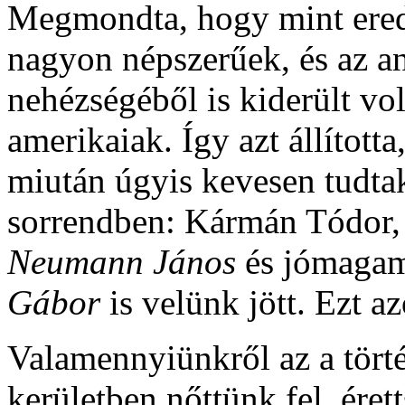
Megmondta, hogy mint ered
nagyon népszerűek, és az an
nehézségéből is kiderült v
amerikaiak. Így azt állított
miután úgyis kevesen tudtak
sorrendben: Kármán Tódor
Neumann János
és jómagam.
Gábor
is velünk jött. Ezt a
Valamennyiünkről az a törté
kerületben nőttünk fel, ére