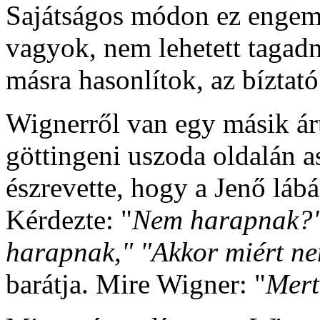
Sajátságos módon ez engem 
vagyok, nem lehetett tagad
másra hasonlítok, az bíztató
Wignerről van egy másik árt
göttingeni uszoda oldalán a
észrevette, hogy a Jenő lá
Kérdezte: "
Nem harapnak?
harapnak," "Akkor miért n
barátja. Mire Wigner: "
Mert