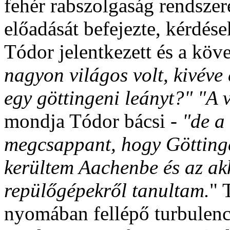
fehér rabszolgaság rendszer
előadását befejezte, kérdés
Tódor jelentkezett és a köv
nagyon világos volt, kivéve
egy göttingeni leányt?" "A
mondja Tódor bácsi -
"de a
megcsappant, hogy Göttinge
kerültem Aachenbe és az ak
repülőgépekről tanultam.
" 
nyomában fellépő turbulenc