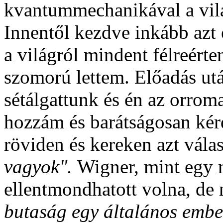
kvantummechanikával a vi
Innentől kezdve inkább azt
a világról mindent félreérten
szomorú lettem. Előadás után
sétálgattunk és én az orrom
hozzám és barátságosan kér
röviden és kereken azt vála
vagyok".
Wigner, mint egy 
ellentmondhatott volna, de n
butaság egy általános embe