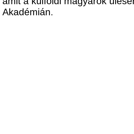
amit a külföldi magyarok ülésé
Akadémián.