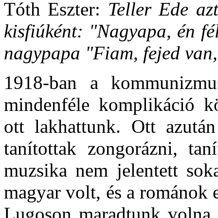
Tóth Eszter:
Teller Ede a
kisfiúként: "Nagyapa, én fé
nagypapa "Fiam, fejed van, s
1918-ban a kommunizmus
mindenféle komplikáció k
ott lakhattunk. Ott azutá
tanítottak zongorázni, tan
muzsika nem jelentett soka
magyar volt, és a románok e
Lugoson maradtunk volna, 