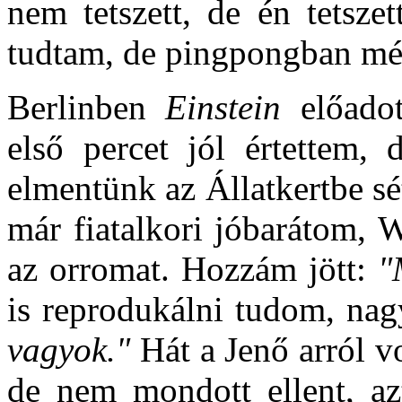
nem tetszett, de én tetsze
tudtam, de pingpongban m
Berlinben
Einstein
előadot
első percet jól értettem,
elmentünk az Állatkertbe sé
már fiatalkori jóbarátom, 
az orromat. Hozzám jött:
"
is reprodukálni tudom, nag
vagyok."
Hát a Jenő arról vo
de nem mondott ellent, a