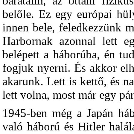
barátaim, az ottani fizik
belőle. Ez egy európai hül
innen bele, feledkezzünk m
Harbornak azonnal lett e
belépett a háborúba, én tu
fogjuk nyerni. És akkor el
akarunk. Lett is kettő, és 
lett volna, most már egy pá
1945-ben még a Japán hábo
való háború és Hitler halál