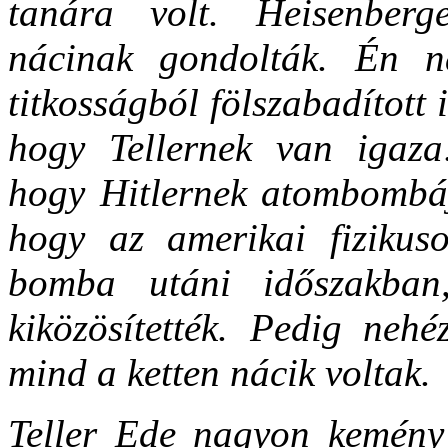
tanára volt. Heisenber
nácinak gondolták. Én n
titkosságból fölszabadított 
hogy Tellernek van igaza
hogy Hitlernek atombombája
hogy az amerikai fizikus
bomba utáni időszakban,
kiközösítették. Pedig nehé
mind a ketten nácik voltak.
Teller Ede nagyon kemény 