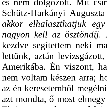
és nem dolgozott. Mit csi
Schütz-Harkányi Auguszta
akkor elhalaszthatjuk egy
nagyon kell az ösztöndíj. 
kezdve segítettem neki ma
lettünk, aztán levizsgázott
Amerikába. Én viszont, h
nem voltam készen arra; h
az én keresetemből megélni
azt mondta, ő most elmegy 