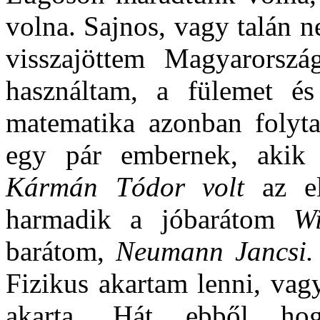
volna. Sajnos, vagy talán 
visszajöttem Magyarorszá
használtam, a fülemet é
matematika azonban folyta
egy pár embernek, akik é
Kármán Tódor volt
az e
harmadik a jóbarátom
W
barátom,
Neumann Jancsi
Fizikus akartam lenni, va
akarta. Hát ebből ho