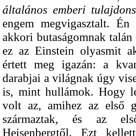
általános emberi tulajdons
engem megvigasztalt. Én
akkori butaságomnak talán 
ez az Einstein olyasmit a
értett meg igazán: a kva
darabjai a világnak úgy vis
is, mint hullámok. Hogy l
volt az, amihez az első
származtak, és az els
Heisenbergtől. Ezt kell