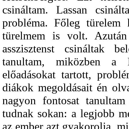
csináltam. Lassan csinál
probléma. Főleg türelem k
türelmem is volt. Azután
asszisztenst csináltak 
tanultam, miközben a H
előadásokat tartott, probl
diákok megoldásait én olva
nagyon fontosat tanulta
tudnak sokan: a legjobb m
az ember azt gyakorolja, mi