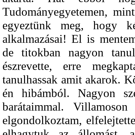
Tudományegyetemen, mint 
egyeztünk meg, hogy ké
alkalmazásai! El is mente
de titokban nagyon tanu
észrevette, erre megka
tanulhassak amit akarok. K
én hibámból. Nagyon sze
barátaimmal. Villamoso
elgondolkoztam, elfelejtett
elhagytuk az állomást, 