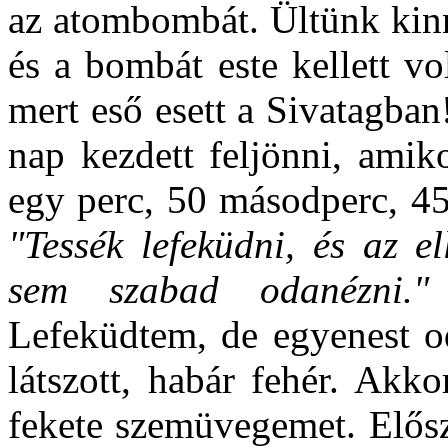
az atombombát. Ültünk kin
és a bombát este kellett v
mert eső esett a Sivatagban
nap kezdett feljönni, amik
egy perc, 50 másodperc, 45
"Tessék lefeküdni, és az e
sem szabad odanézni.
Lefeküdtem, de egyenest 
látszott, habár fehér. Akk
fekete szemüvegemet. Elős