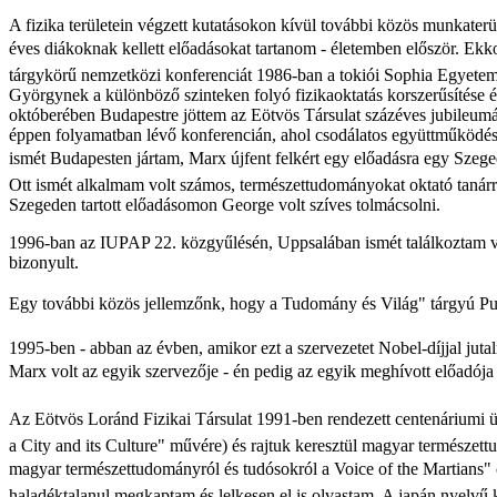
A fizika területein végzett kutatásokon
kívül további közös munkaterü
éves diákoknak kellett előadásokat tartanom - életemben először. Ekk
tárgykörű nemzetközi konferenciát 1986-ban a tokiói Sophia Egyeteme
Györgynek a különböző szinteken folyó fizikaoktatás korszerűsítése 
októberében Budapestre jöttem az Eötvös Társulat százéves jubileumát
éppen folyamat
b
an lévő konferencián, ahol csodálatos együttműködés
ismét Budapesten jártam, Marx újfent felkért egy előadásra egy Szege
Ott ismét alkalmam volt számos, természettudományokat oktató tanárra
Szegeden tartott előadásomon George volt szí
ves tolmácsolni.
1996-ban az IUPAP 22. közgyűlésén, Uppsalában ismét találkoztam ve
bizonyult.
Egy további közös jellemzőnk, hogy a Tudomány és Világ" tárgyú Pu
1995-ben - abban az évben, amikor ezt a szervezetet Nobel-díjjal juta
Marx volt az egyik szervezője - én pedig az egyik meghívott előadó
Az Eötvös Loránd Fizikai Társulat 1991-ben rendezett centenáriumi 
a City and its Culture" művére) és rajtuk keresztül magyar természet
magyar természettudományról és tudósokról a Voice of the Martian
halad
é
ktalanul megkaptam és lelkesen el is olvastam. A japán nyelv