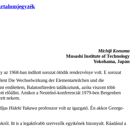
artalomjegyzék
Michiji Konuma
Musashi Institute of Technology
Yokohama, Japán
 az 1968-ban indított sorozat ötödik rendezvénye volt. E sorozat
lent Die Wechselwirkung der Elementarteilchen und die
nt említettem, Balatonfüreden találkoztunk, azóta viszont több
tt előállni. Amikor a Neu
t
rínó-konferenciát 1979-ben Bergenben
zett nekem.
díjas
Hideki Yukawa
professzor volt az igazgató. Én akkor George-
król. Itt is a legaktívabb szervezők egyikének bizonyult. Ráadásul a