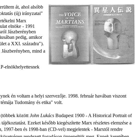
rültem át, ahol alsóbb
oktatás (új) irányzatai"
értékelni Marx
sulat elnöke - 1991
ásról Jászberényben
niusában pedig, amikor
ület a XXI. századra").
 a Jászberényben, mind a
AP-elnökhelyettesnek
elynek én voltam a helyi szervezője. 1998. február havában viszont
témája Tudomány és etika" volt.
 (többek között
John Lukács
Budapest 1900 - A Historical Portrait of
tájékoztatást. Ezeket később kiegészítette Marx részletes elemzése a
, 1997-ben és 1998-ban (CD-vel) megjelentek - Marxtól rendre
gykövetségen rendezett fogadáson ünnepeltük meg. Ennek keretében