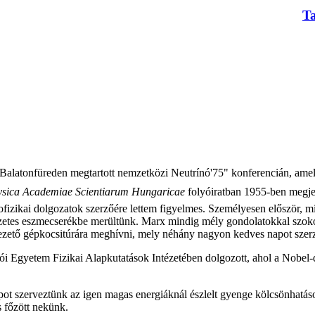
T
Balatonfüreden megtartott nemzetközi Neutrínó'75" konferencián, amely
ysica Academiae Scientiarum Hungaricae
folyóiratban 1955-ben megje
ofizikai dolgozatok szerzőére lettem figyelmes. Személyesen először, mi
ezetes eszmecserékbe merültünk. Marx mindig mély gondolatokkal szoko
vezető gépkocsitúrára meghívni, mely néhány nagyon kedves napot szer
tó
i Egyetem Fizikai Alapkutatások Intézetében dolgozott, ahol a Nobel-
ot s
zerveztünk az igen magas energiáknál észlelt gyenge kölcsönhatáso
 főzött nekünk.