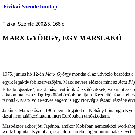
Fizikai Szemle honlap
Fizikai Szemle 2002/5. 166.o.
MARX GYÖRGY, EGY MARSLAKÓ
1975. június hó 12-én
Marx György
mondta el az üdvözlő beszédet a 
egyik legaktívabb szervezőjére, Marx nevére először mint az
Acta Ph
Erhaltungssätze", majd más, neutrínókról szóló cikkek, valamint asztr
alkalommal és a világ legkülönbözőbb pontjain. Kezdettől fogva élv
tartották, Marx volt kedves engem is egy Norvégia északi részébe el
Japánba Marx először 1965-ben látogatott el. Néhány hónapig a Kyo
dzsal nem találkozhattam, mert Európában tartózkodtam.
Másodszor akkor jött Japánba, amikor Kobéban nemzetközi workshop
workshop után Kyotóban, családom körében igen finom halászlevet is