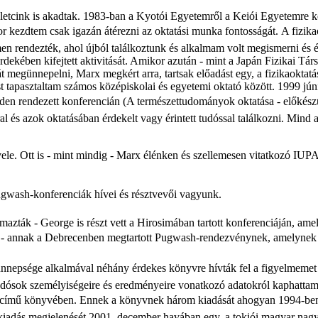
letcink is akadtak. 1983-ban a Kyotói Egyetemről a Keiói Egyetemre ke
or kezdtem csak igazán átérezni az oktatási munka fontosságát. A
f
izika
n rendezték, ahol újból találkoztunk és alkalmam volt megismerni és 
érdekébe
n
kifejtett aktivitását. Amikor azután - mint a Japán Fizikai Tár
 megünnepelni, Marx megkért arra, tartsak előadást egy, a fizikaoktat
t tapasztaltam számos középiskolai és egyetemi oktató között. 1999 jú
den rendezett konferencián (A természettudo
m
ányok oktatása - előkész
l és azok oktatásában érdekelt vagy érintett tudóssal találkozni. Mind
le. Ott is - mint mindig - Marx élénken és szellemesen vitatkozó IUP
gwash-konferenciák hívei és résztvevői vagyunk.
lmazták - George is részt vett a Hirosimában tartott konferenciáján, am
ja - annak a Debrecenben megtartott Pugwash-rendezvénynek, amelynek 
ünnepsége alkalmával néhány érdekes könyvre hívták fel a figyelmemet
tudósok személyiségeire és eredményeire vonatkozó adatokról kaphattam 
s" című könyvében. Ennek a könyvnek három kiadását ahogyan 1994-ben
ű kiadás megjelenését 2001. december havában egy, a tokiói magyar na