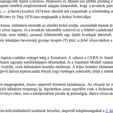
 legnagyobb lépést
Glashow, Iliopoulos
és
Maiani (az
utóbbi jelenleg 
apuló elméleti megfontolások alapján kimondták, hogy a kvarkok párok
k, c-
(charm)
kvarkot 1974-ben sikerült két csoportnak is kísérletileg
Richter
és
Ting
1976-ban megkapták a fizikai Nobel-díjat.
lennie, különben elromlik az elmélet belső rendje,
anomáliák
lépnek fe
zérus legyen, és a kvarkok háromféle színével ez a feltétel családonkén
késik, nem múlik), azonnal feltételezték egy újabb kvarkpár létezését.
ek mintájára bevezetett
gyenge izospin (T)
jelzi:
a felső
részecskékre 
k-lepton-családot rejteget még a Természet. A választ a CERN és Stanf
-bozon
ugyanis sokféleképpen elbomolhat, és a Standard Modell valamen
 észlelik, ezek
láthatatlan
bomlási módusok. A teljes bomlási élettartam
glevő három leptoncsalád létezik (egy esetleges nehezebb, tehát a töl
nt megengedett, összes alapvető fermiont tartalmazza. Az olvasót ne ré
 (sót időnként rengeteg) új, hipotetikus (azaz egyelőre csak a fizikus
vénye ellen, sem a kiterjesztések jósolta új jelenségek, illetve részecsk
árom kölcsönhatásról szoktunk beszélni, alapvető tulajdonságaikat a
2. t