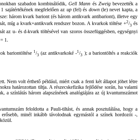
dronokban szabadon kombinálódik,
Gell Mann
és
Zweig
bevezették a
1 sajátértékének megfelelően az
up
(fel) és
down
(le) nevet kapta, a
ze: három kvark bariont (és három antikvark antibariont), illetve egy
2
ehát, míg a kvark+antikvark rendszer bozon. A kvarkok töltése +
/
és
3
ehát az u- és d-kvark töltésével van szoros összefüggésben, egységnyi
 = 1.
1
1
kok bariontöltése
/
(az antikvarkoké -
/
); a bariontöltés a reakciók
3
3
Nem volt érthető például, miért csak a fenti két állapot jöhet létre
nokra határozottan tiltja. A részecskefizika fejlődése során, ha valami
unk, a színlátás három alapszínének analógiájára az új kvantumszámot
ntumszám feloldotta a Pauli-tiltást, és annak posztulálása, hogy a
l erősebb, minél inkább távolodnak egymástól a színek hordozói -,
közül.