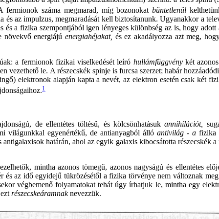
k. A fermionok száma megmarad, míg bozonokat
büntetlenül
kelthetü
a és az impulzus, megmaradását kell biztosítanunk. Ugyanakkor a telev
es és a fizika szempontjából igen lényeges különbség az is, hogy adott
re növekvő energiájú
energiahéjakat,
és ez akadályozza azt meg, ho
ak: a fermionok fizikai viselkedését leíró
hullámfüggvény
két azonos
nen vezethető le. A részecskék spinje is furcsa szerzet; habár hozzáa
ő) elektronok alapján kapta a nevét, az elektron esetén csak két fiz
1
ajdonságaihoz.
jdonságú, de ellentétes töltésű, és kölcsönhatásuk
annihilációt,
sug
mi világunkkal egyenértékű, de antianyagból álló
antivilág - a
fizika
 antigalaxisok határán, ahol az egyik galaxis kibocsátotta részecskék a
zelhetők, mintha azonos tömegű, azonos nagyságú és ellentétes elője
 tér és az idő egyidejű tükrözésétől a fizika törvénye nem változnak 
sekor végbemenő folyamatokat tehát úgy írhatjuk le, mintha egy elektr
 ezt
részecskeáramnak
nevezzük.