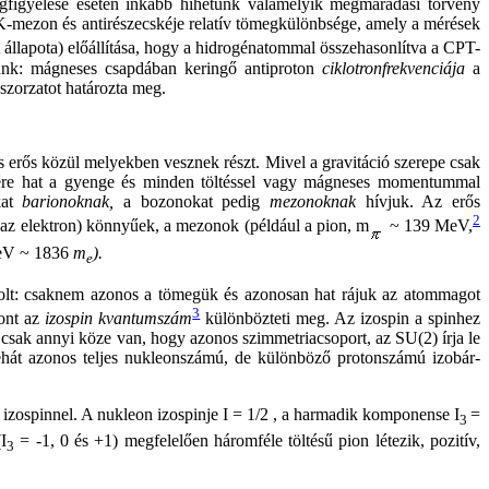
megfigyelése esetén inkább hihetünk valamelyik megmaradási törvény
s K-mezon és antirészecskéje relatív tömegkülönbsége, amely a mérések
tt állapota) előállítása, hogy a hidrogénatommal összehasonlítva a CPT-
nunk: mágneses csapdában keringő antiproton
ciklotronfrekvenciája
a
 szorzatot határozta meg.
s erős közül melyekben vesznek részt. Mivel a gravitáció szerepe csak
cskére hat a gyenge és minden töltéssel vagy mágneses momentummal
kat
barionoknak,
a bozonokat pedig
mezonoknak
hívjuk. Az erős
2
 az elektron) könnyűek, a mezonok (például a pion, m
~ 139 MeV,
eV ~ 1836
m
).
e
 volt: csaknem azonos a tömegük és azonosan hat rájuk az atommagot
3
tont az
izospin kvantumszám
különbözteti meg. Az izospin a spinhez
ez csak annyi köze van, hogy azonos szimmetriacsoport, az SU(2) írja le
tehát azonos teljes nukleonszámú, de különböző protonszámú izobár-
t izospinnel. A nukleon izospinje I = 1/2 , a harmadik komponense I
=
3
I
= -1, 0 és +1) megfelelően háromféle töltésű pion létezik, pozitív,
3