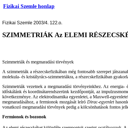
Fizikai Szemle honlap
Fizikai Szemle 2003/4. 122.o.
SZIMMETRIÁK Az ELEMI RÉSZECSK
Szimmetriák és megmaradási törvények
A szimmetriák a részecskefizikában még fontosabb szerepet játszana
molekula- és kristályrács-szimmetriákra, a részecskefizikában gyakor
Szimmetriák vezetnek a megmaradási törvényeinkhez. Az energia- é
időskálánk és koordinátarendszerünk kezdőpontját, az impulzusmome
következménye. Az elektrodinamika egyenletei, a Maxwell-egyenlet
megmaradásához, a fermionok mozgását leíró
Dirac-egyenlet
hasonl
vonatkozó megmaradási törvények pedig a kölcsönhatások fontos jellem
Fermionok és bozonok
Az elemi részecskéket különféle szempontok szerint osztályozzuk. A 