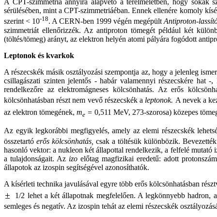
A CPT-szimmetria annyira alapvető a térelméletben, hogy sokak sze
sérülésében, mint a CPT-szimmetriáéban. Ennek ellenére komoly kísérl
-18
szerint < 10
. A CERN-ben 1999 végén megépült
Antiproton-lassít
szimmetriát ellenőrizzék. Az antiproton tömegét például két kül
(töltés/tömeg) arányt, az elektron helyén atomi pályára fogódott antip
Leptonok és kvarkok
A részecskék másik osztályozási szempontja az, hogy a jelenleg ismer
csillagászati szinten jelentős - habár valamennyi részecskére ha
rendelkezőre az elektromágneses kölcsönhatás. Az erős kölcsönh
kölcsönhatásban részt nem vevő részecskék a
leptonok.
A nevek a kez
az elektron tömegének,
m
=
0,511 MeV, 273-szorosa) közepes tömeg
e
Az egyik legkorábbi megfigyelés, amely az elemi részecskék lehets
összetartó
erős kölcsönhatás,
csak a töltésük különbözik. Bevezették
hasonló vektor: a nukleon két állapottal rendelkezik, a felfelé mutató
a tulajdonságait. Az
izo
előtag magfizikai eredetű: adott protons
állapotok az izospin segítségével azonosíthatók.
A kísérleti technika javulásával egyre több erős kölcsönhatásban rész
1/2 lehet a két állapotnak megfelelően. A legkönnyebb hadron, 
semleges és negatív. Az izospin tehát az elemi részecskék osztályozá