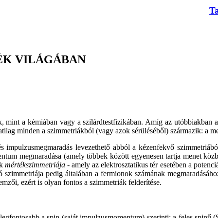
T
ÉK VILÁGÁBAN
k, mint a kémiában vagy a szilárdtestfizikában. Amíg az utóbbiakban a
latilag minden a szimmetriákból (vagy azok sérüléséből) származik: a m
s impulzusmegmaradás levezethető abból a kézenfekvő szimmetriából, 
ntum megmaradása (amely többek között egyenesen tartja menet közben
ek
mértékszimmetriája -
amely az elektrosztatikus tér esetében a potenciá
ó szimmetriája pedig általában a fermionok számának megmaradásához
zői, ezért is olyan fontos a szimmetriák felderítése.
legfontosabb a spin (saját impulzusmomentum) szerinti: a feles spinű 