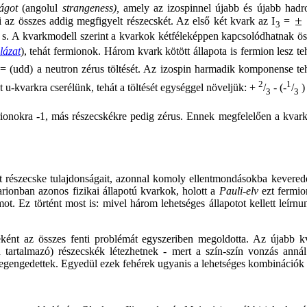
ságot
(angolul
strangeness),
amely az izospinnel újabb és újabb ha
ni az összes addig megfigyelt részecskét. Az első két kvark az I
=
3
 s. A kvarkmodell szerint a kvarkok kétféleképpen kapcsolódhatnak öss
lázat
), tehát fermionok. Három kvark kötött állapota is fermion lesz t
 n = (udd) a neutron zérus töltését. Az izospin harmadik komponense t
2
1
 u-kvarkra cserélünk, tehát a töltését egységgel növeljük: +
/
- (-
/
)
3
3
rionokra -1, más részecskékre pedig zérus. Ennek megfelelően a kvar
észecske tulajdonságait, azonnal komoly ellentmondásokba keveredett. 
rionban azonos fizikai állapotú kvarkok, holott a
Pauli-elv
ezt fermio
ot. Ez történt most is: mivel három lehetséges állapotot kellett leírn
ént az összes fenti problémát egyszeriben megoldotta. Az újabb kva
tartalmazó) részecskék létezhetnek - mert a szín-szín vonzás anná
egengedettek. Egyedül ezek fehérek ugyanis a lehetséges kombinációk 