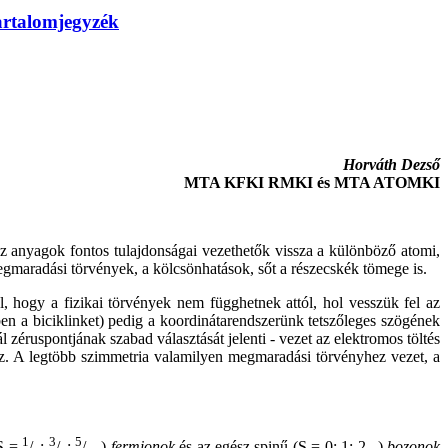
artalomjegyzék
Horváth Dezső
MTA KFKI RMKI és MTA ATOMKI
z anyagok fontos tulajdonságai vezethetők vissza a különböző atomi,
egmaradási törvények, a kölcsönhatások, sőt a részecskék tömege is.
hogy a fizikai törvények nem függhetnek attól, hol vesszük fel az
 a biciklinket) pedig a koordinátarendszerünk tetszőleges szögének
l zéruspontjának szabad választását jelenti - vezet az elektromos töltés
. A legtöbb szimmetria valamilyen megmaradási törvényhez vezet, a
1
3
5
(S =
/
;
/
;
/
..)
fermionok
és az egész spinű (S = 0; 1; 2...)
bozonok