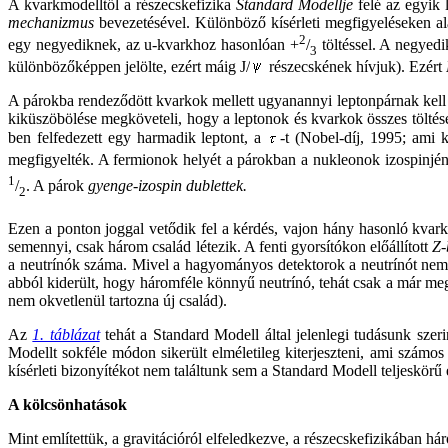
A kvarkmodelltől a részecskefizika
Standard Modellje
felé az egyik
mechanizmus
bevezetésével. Különböző kísérleti megfigyeléseken al
2
egy negyediknek, az u-kvarkhoz hasonlóan +
/
töltéssel. A negyedi
3
különbözőképpen jelölte, ezért máig J/
részecskének hívjuk). Ezért
A párokba rendeződött kvarkok mellett ugyanannyi leptonpárnak kell 
kiküszöbölése megköveteli, hogy a leptonok és kvarkok összes töltése 
ben felfedezett egy harmadik leptont, a
-t (Nobel-díj, 1995; ami 
megfigyelték. A fermionok helyét a párokban a nukleonok izospinjén
1
/
. A párok
gyenge-izospin dublettek.
2
Ezen a ponton joggal vetődik fel a kérdés, vajon hány hasonló kvar
semennyi, csak három család létezik. A fenti gyorsítókon előállított
Z
a neutrínók száma. Mivel a hagyományos detektorok a neutrínót nem
abból kiderült, hogy háromféle könnyű neutrínó, tehát csak a már me
nem okvetlenül tartozna új család).
Az
1. táblázat
tehát a Standard Modell által jelenlegi tudásunk szeri
Modellt sokféle módon sikerült elméletileg kiterjeszteni, ami számos
kísérleti bizonyítékot nem találtunk sem a Standard Modell teljeskörű ér
A kölcsönhatások
Mint említettük, a gravitációról elfeledkezve, a részecskefizikában h