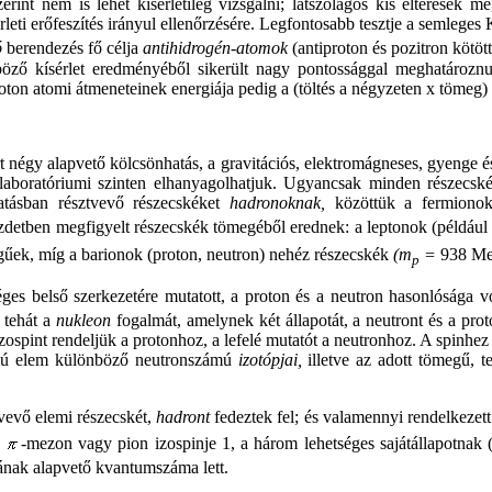
rint nem is lehet kísérletileg vizsgálni; látszólagos kis eltérések 
eti erőfeszítés irányul ellenőrzésére. Legfontosabb tesztje a semlege
ó
berendezés fő célja
antihidrogén-atomok
(antiproton és pozitron kötö
önböző kísérlet eredményéből sikerült nagy pontossággal meghatároz
roton atomi átmeneteinek energiája pedig a (töltés a négyzeten x tömeg)
t négy alapvető kölcsönhatás, a gravitációs, elektromágneses, gyenge é
t -, laboratóriumi szinten elhanyagolhatjuk. Ugyancsak minden része
atásban résztvevő részecskéket
hadronoknak,
közöttük a fermiono
detben megfigyelt részecskék tömegéből erednek: a leptonok (például
űek, míg a barionok (proton, neutron) nehéz részecskék
(m
=
938 M
p
éges belső szerkezetére mutatott, a proton és a neutron hasonlósága
 tehát a
nukleon
fogalmát, amelynek két állapotát, a neutront és a pro
 izospint rendeljük a protonhoz, a lefelé mutatót a neutronhoz. A spinh
zámú elem különböző neutronszámú
izotópjai,
illetve az adott tömegű, 
tvevő elemi részecskét,
hadront
fedeztek fel; és valamennyi rendelkezet
a
-mezon vagy pion izospinje 1, a három lehetséges sajátállapotnak (
sának alapvető kvantumszáma lett.