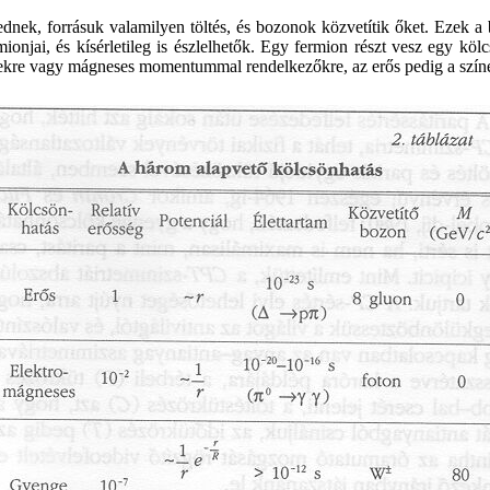
ednek, forrásuk valamilyen töltés, és bozonok közvetítik őket. Ezek
ionjai, és kísérletileg is észlelhetők. Egy fermion részt vesz egy kö
ttekre vagy mágneses momentummal rendelkezőkre, az erős pedig a szín