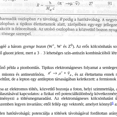
+
-
0
engéé a három
gyenge bozon
(W
, W
és Z
). Az erős kölcsönhatás so
 gluont jelent, mert a 3
3 lehetséges szín-antiszín kombinációból lé
tűnő példa a pionbomlás. Tipikus elektromágneses folyamat a semlege
 müonra és antineutrínóra,
, és az élettartama ennek
eltűnt, de a lepton egy antilepton társaságában keletkezett: a fermio
sa az elektromos töltés, közvetítő bozonja a foton, helyi szimmetriáj
asztásával kapcsolatos: a fizikai erő potenciálkülönb
ség
következménye
edményezi a töltésmegmaradást. Az elektromágneses kölcsönhatást ú
6
zemben legyen invariáns; ettől fellép egy vektortér, amelyet könnyű
az
en hatótávolságú; potenciálja a töltések távolságával fordítottan ará