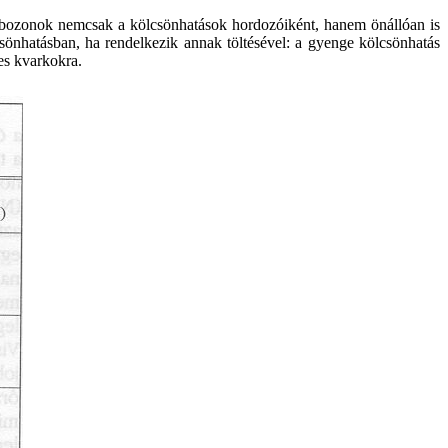
 a bozonok nemcsak a kölcsönhatások hordozóiként, hanem önállóan is
lcsönhatásban, ha rendelkezik annak töltésével: a gyenge kölcsönhatás
es kvarkokra.