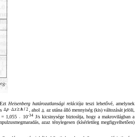
 Ezt
Heisenberg határozatlansági relációja
teszi lehetővé, amelynek
s
, ahol
az utána álló mennyiség (kis) változását jelöli,
-34
= 1,055
10
J/s kicsinysége biztosítja, hogy a makrovilágban a
 impulzusmegmaradás, azaz ténylegesen (kísérletileg megfigyelhetően)