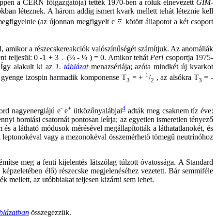
éppen a CERN főigazgatója) tették 1970-ben a róluk elnevezett
GIM-
ban léteznek. A három addig ismert kvark mellett tehát léteznie kell
 megfigyelnie (az újonnan megfigyelt c
kötött állapotot a két csoport
l, amikor a részecskereakciók valószínűségét számítjuk. Az anomáliák
t teljesül: 0 -1 + 3
(⅔ - ⅓ ) = 0. Amikor tehát
Perl
csoportja 1975-
 Így alakult ki az
1. táblázat
menazsériája; azóta mindkét új kvarkot
1
a gyenge izospin harmadik komponense T
= +
/
, az alsókra T
= -
3
2
3
-
+
4
ord nagyenergiájú e
e
ütközőnyalábjai
adták meg csaknem tíz éve:
nyi bomlási csatornát pontosan leírja; az egyetlen ismeretlen tényező
 és a látható módusok mérésével megállapították a láthatatlanokét, és
tött leptonokéval vagy a mezonokéval összemérhető tömegű neutrínóhoz
mítse meg a fenti kijelentés látszólag túlzott óvatossága. A Standard
ok képzeletében élő) részecske megjelenéséhez vezetett. Bár semmiféle
ék mellett, az utóbbiakat teljesen kizárni sem lehet.
áblázatban
összegezzük.