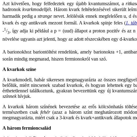
Azt követően, hogy felfedeztek egy újabb kvantumszámot, a
ritka
hadronok
kvarkmodelljét.
Három kvark feltételezésével sikerült leír
harmadik pedig a
strange
nevet. Jelölésük ennek megfelelően u, d és
kvark és egy antikvark mezont formál. A kvarkok spinje feles (
1. táb
1
-
/
, így adja ki például a p = (uud) állapot a proton pozitív és az
3
növelése ugyanis azt jelenti, hogy az adott részecskében egy d-kvarkot
A barionokhoz bariontöltést rendelünk, amely barionokra +1, antiba
során mindig megmarad, hiszen fermionokról van szó.
A kvarkok színe
A kvarkmodell, habár sikeresen megmagyarázta az összes megfigyelt r
belőlük, miért nincsenek szabad kvarkok, és hogyan lehetnek egy ba
érthetetlennel találkoztunk, gyakran bevezettünk egy új kvantumszám
színnek
hívjuk.
A kvarkok három színének bevezetése az erős kölcsönhatás töltések
természetben csak
fehér
(azaz a három színt meghatározott módon 
megmagyarázta, miért csak a 3-kvark és kvark+antikvark állapotok m
A három fermioncsalád