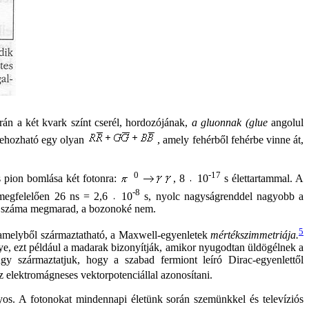
rán a két kvark színt cserél, hordozójának,
a gluonnak (glue
angolul
trehozható egy olyan
, amely fehérből fehérbe vinne át,
0
-17
s pion bomlása két fotonra:
, 8
10
s élettartammal. A
-8
 megfelelően 26 ns = 2,6
10
s, nyolc nagyságrenddel nagyobb a
nok száma megmarad, a bozonoké nem.
5
a, amelyből származtatható, a Maxwell-egyenletek
mértékszimmetriája.
, ezt például a madarak bizonyítják, amikor nyugodtan üldögélnek a
gy származtatjuk, hogy a szabad fermiont leíró Dirac-egyenlettől
 elektromágneses vektorpotenciállal azonosítani.
nyos. A fotonokat mindennapi életünk során szemünkkel és televíziós