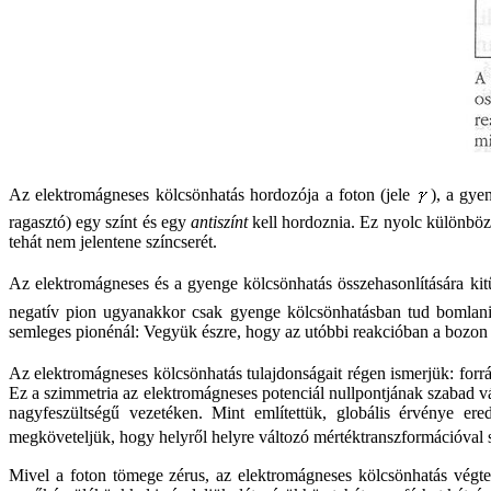
Az elektromágneses kölcsönhatás hordozója a foton (jele
), a gy
ragasztó) egy színt és egy
antiszínt
kell hordoznia. Ez nyolc különböző
tehát nem jelentene színcserét.
Az elektromágneses és a gyenge kölcsönhatás összehasonlítására ki
negatív pion ugyanakkor csak gyenge kölcsönhatásban tud bomlani
semleges pionénál: Vegyük észre, hogy az utóbbi reakcióban a bozon 
Az elektromágneses kölcsönhatás tulajdonságait régen ismerjük: forrá
Ez a szimmetria az elektromágneses potenciál nullpontjának szabad vál
nagyfeszültségű vezetéken. Mint említettük, globális érvénye er
megköveteljük, hogy helyről helyre változó mértéktranszformációval s
Mivel a foton tömege zérus, az elektromágneses kölcsönhatás végtel