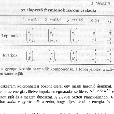
zecskeáram kölcsönhatási bozont cserél egy másik hasonló árammal.
edett az energia-, illetve impulzusmegmaradás sérülése:
é
ltött időt és a megtett úthosszat. A 2
-vel osztott Planck-állandó,
ehát
valódi
vagy
virtuális
aszerint, hogy teljesül-e rá az energia- és