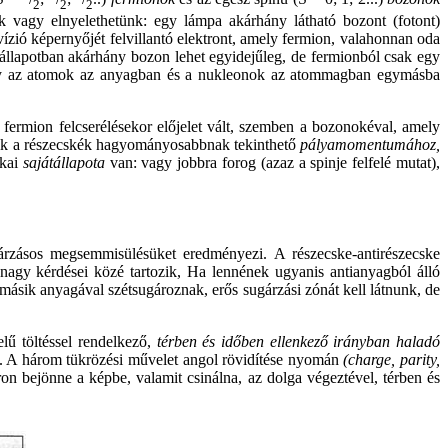
2
2
2
nk vagy elnyelethetünk: egy lámpa akárhány látható bozont (fotont)
ízió képernyőjét felvillantó elektront, amely fermion, valahonnan oda
 állapotban akárhány bozon lehet egyidejűleg, de fermionból csak egy
gy az atomok az anyagban és a nukleonok az atommagban egymásba
 fermion felcserélésekor előjelet vált, szemben a bozonokéval, amely
dódik a részecskék hagyományosabbnak tekinthető
pályamomentumához,
ikai
sajátállapota
van: vagy jobbra forog (azaz a spinje felfelé mutat),
árzásos megsemmisülésüket eredményezi. A részecske-antirészecske
 nagy kérdései közé tartozik, Ha lennének ugyanis antianyagból álló
 másik anyagával szétsugároznak, erős sugárzási zónát kell látnunk, de
lű töltéssel rendelkező,
térben és időben ellenkező irányban haladó
meg. A három tükrözési művelet angol rövidítése nyomán
(charge, parity,
on bejönne a képbe, valamit csinálna, az dolga végeztével, térben és