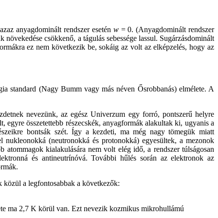
 azaz anyagdominált rendszer esetén
w
= 0. (Anyagdominált rendszer
nak növekedése csökkenő, a tágulás sebessége lassul. Sugárzásdominált
ormákra ez nem következik be, sokáig az volt az elképzelés, hogy az
zmológia standard (Nagy Bumm vagy más néven Ősrobbanás) elmélete. A
ezdetnek nevezünk, az egész Univerzum egy forró, pontszerű helyre
lt, egyre összetettebb részecskék, anyagformák alakultak ki, ugyanis a
észeikre bontsák szét. Így a kezdeti, ma még nagy tömegük miatt
vel nukleonokká (neutronokká és protonokká) egyesültek, a mezonok
b atommagok kialakulására nem volt elég idő, a rendszer túlságosan
ektronná és antineutrínóvá. További hűlés során az elektronok az
ormák.
k közül a legfontosabbak a következők:
klete ma 2,7 K körül van. Ezt nevezik kozmikus mikrohullámú