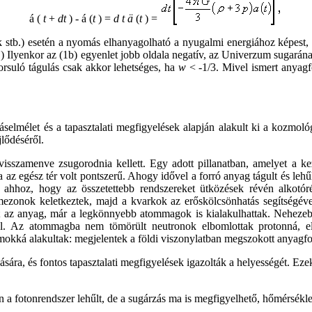
á (
t
+
dt
) - á (
t
) =
d t ä
(
t
) =
stb.) esetén a nyomás elhanyagolható a nyugalmi energiához képest,
.) Ilyenkor az (1b) egyenlet jobb oldala negatív, az Univerzum sugará
orsuló tágulás csak akkor lehetséges, ha
w
< -1/3. Mivel ismert anyagf
itáselmélet és a tapasztalati megfigyelések alapján alakult ki a ko
lődéséről.
sszamenve zsugorodnia kellett. Egy adott pillanatban, amelyet a k
a az egész tér volt pontszerű. Ahogy idővel a forró anyag tágult és lehű
 ahhoz, hogy az összetettebb rendszereket ütközések révén alkotór
, mezonok keletkeztek, majd a kvarkok az erőskölcsönhatás segítségé
t az anyag, már a legkönnyebb atommagok is kialakulhattak. Nehezeb
ól. Az atommagba nem tömörült neutronok elbomlottak protonná, el
mokká alakultak: megjelentek a földi viszonylatban megszokott anyagf
ra, és fontos tapasztalati megfigyelések igazolták a helyességét. Eze
án a fotonrendszer lehűlt, de a sugárzás ma is megfigyelhető, hőmérsé