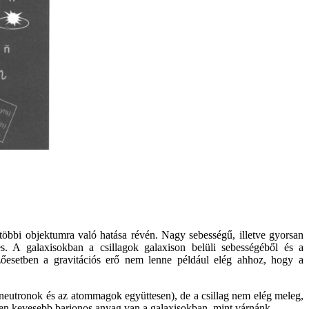
többi objektumra való hatása révén. Nagy sebességű, illetve gyorsan
es. A galaxisokban a csillagok galaxison belüli sebességéből és a
őesetben a gravitációs erő nem lenne például elég ahhoz, hogy a
 neutronok és az atommagok együttesen), de a csillag nem elég meleg,
esen kevesebb barionos anyag van a galaxisokban, mint várnánk.