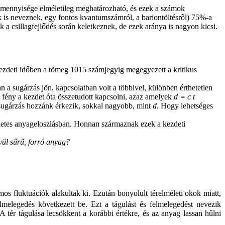
k mennyisége elméletileg meghatározható, és ezek a számok
 is neveznek, egy fontos kvantumszámról, a bariontöltésről) 75%-a
 csillagfejlődés során keletkeznek, de ezek aránya is nagyon kicsi.
kezdeti időben a tömeg 10­15 számjegyig megegyezett a kritikus
 sugárzás jön, kapcsolatban volt a többivel, különben érthetetlen
 fény a kezdet óta összetudott kapcsolni, azaz amelyek
d = c t
sugárzás hozzánk érkezik, sokkal nagyobb, mint
d
. Hogy lehetséges
etes anyageloszlásban. Honnan származnak ezek a kezdeti
vül sűrű, forró anyag?
os fluktuációk alakultak ki. Ezután bonyolult térelméleti okok miatt,
lmelegedés következett be. Ezt a tágulást és felmelegedést nevezik
A tér tágulása lecsökkent a korábbi értékre, és az anyag lassan hűlni