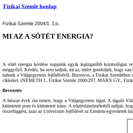
Fizikai Szemle honlap
Fizikai Szemle 2004/1. 1.o.
MI AZ A SÖTÉT ENERGIA?
A sötét energia kérdése napjaink egyik legizgatóbb kozmológiai r
meggyőző. Kérdés, ha nem tudjuk, mi az, miért gondoljuk, hogy van? 
tudunk a Világegyetem fejlődéséről. Bizonyos, a Fizikai Szemlében má
cikkeket. (NÉMETH J., Fizikai Szemle 2000/297, MARX GY., Fizik
Bevezetés
A húszas évek óta ismert, hogy a Világegyetem tágul. A táguló Vil
kitüntetett pont és kitüntetett irány. A relativitáselméletből tudjuk,
összefüggést, azaz az Univerzum fejlődését az Einstein-egyenletek ír