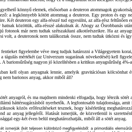
gyelhető könnyű elemek, elsősorban a deuteron atommagok gyakoriság
ző: a legkönnyebb kötött atommag a deuteron. Egy proton és egy neu
. Két deuteron egy alfa-résszé tud egyesülni, az alfa-rész feltűnően e
atnak közöttük, alfa-résszé alakulnak át. Ahogy az Ősrobbanás után 
ájú fotonok már nem tudtak szétszakítani alkotórészeikre. Ha az anyag
kicsi volt, a deuteronok nem találkoztak össze, nem tudtak ütközni és
 fentieket figyelembe véve meg tudjuk határozni a Világegyetem korai, i
 a tágulás mértékét (az Univerzum sugarának növekedését) kell figyel
. A barionsűrűség nagyon jó közelítésben a kritikus anyagsűrűség 4%-a
kban kell olyan anyagnak lennie, amelyik gravitációsan kölcsönhat é
yag nem barionos anyag, akkor miből áll?
ötét anyagról, és ma majdnem mindenki elfogadja, hogy létezik sötét a
ullámú háttérsugárzásból nyerhetők. A legfontosabb tulajdonsága, amit
efizikusok közös erőfeszítéseket tesznek, hogy kísérletileg meghatároz
nd az anyag jellegéről. Hatását ismerjük, de közvetlenül is szeretnén
ossággal egy-két éven belül meghatározhatják, miből áll a sötét anyag.
ékét ismerjük (két teljesen különböző megfigyelésből: a primordiális elems