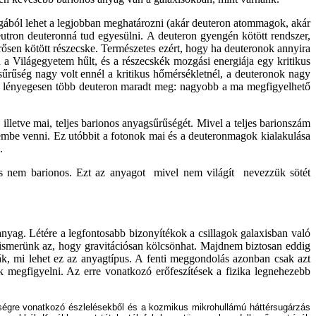
ából lehet a legjobban meghatározni (akár deuteron atommagok, akár
tron deuteronná tud egyesülni. A deuteron gyengén kötött rendszer,
rősen kötött részecske. Természetes ezért, hogy ha deuteronok annyira
a Világegyetem hűlt, és a részecskék mozgási energiája egy kritikus
sűrűség nagy volt ennél a kritikus hőmérsékletnél, a deuteronok nagy
 így lényegesen több deuteron maradt meg: nagyobb a ma megfigyelhető
lletve mai, teljes barionos anyagsűrűségét. Mivel a teljes barionszám
embe venni. Ez utóbbit a fotonok mai és a deuteronmagok kialakulása
.
s nem barionos. Ezt az anyagot ­ mivel nem világít ­ nevezzük sötét
nyag. Létére a legfontosabb bizonyítékok a csillagok galaxisban való
 ismerünk az, hogy gravitációsan kölcsönhat. Majdnem biztosan eddig
zák, mi lehet ez az anyagtípus. A fenti meggondolás azonban csak azt
k megfigyelni. Az erre vonatkozó erőfeszítések a fizika legnehezebb
űrűségre vonatkozó észlelésekből és a kozmikus mikrohullámú háttérsugárzás