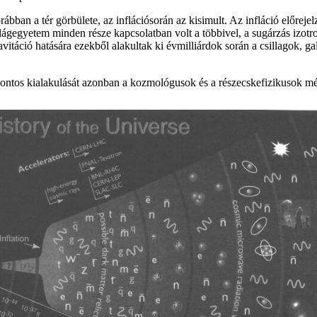
ban a tér görbülete, az inflációsorán az kisimult. Az infláció előrejelzé
Világegyetem minden része kapcsolatban volt a többivel, a sugárzás izot
itáció hatására ezekből alakultak ki évmilliárdok során a csillagok, g
 a pontos kialakulását azonban a kozmológusok és a részecskefizikusok mé