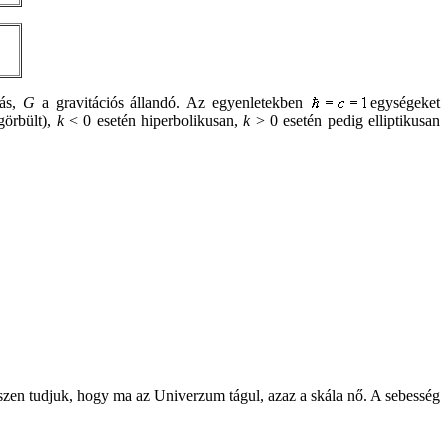
ás,
G
a gravitációs állandó. Az egyenletekben
egységeket
görbült),
k
< 0 esetén hiperbolikusan,
k
> 0 esetén pedig elliptikusan
szen tudjuk, hogy ma az Univerzum tágul, azaz a skála nő. A sebesség