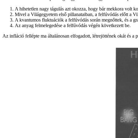
A hihetetlen nagy tágulás azt okozza, hogy bár mekkora volt koráb
Mivel a Világegyetem első pillanataiban, a felfúvódás előtt a 
A kvantumos fluktuációk a felfúvódás során megnőttek, és a grav
Az anyag felmelegedése a felfúvódás végén következett be.
Az infláció fellépte ma általánosan elfogadott, létrejöttének okát és