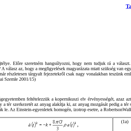
T
ejtélye. Előre szeretném hangsúlyozni, hogy nem tudjuk rá a válasz
A válasz az, hogy a megfigyelések magyarázata miatt szükség van egy 
r részletesen tárgyalt fejezetekről csak nagy vonalakban teszünk emlí
ai Szemle 2001/15)
ágegyetemben feltételezzük a kopernikuszi elv érvényességét, azaz 
 hogy a tér szerkezetét az anyag alakítja ki, az anyag mozgását pedig a t
ják le. Az Einstein-egyenletek homogén, izotrop esetre, a Robertson­Wal
(1a)