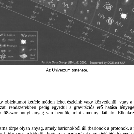
Az Univerzum története.
y objektumot kétféle módon lehet észlelni: vagy közvetlenül, vagy a 
szati rendszerekben pedig egyedül a gravitációs erő hatása lényeg
b 6­8-szor annyi anyag van bennük, mint amennyi látható. Ellenkez
arna törpe olyan anyag, amely barionokból áll (barionok a protonok, a
yban). Hamarosan kiderült, hogy ez a magyarázat nem kielégítő: lényeg