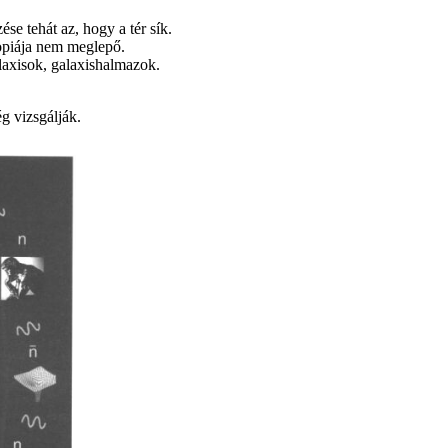
se tehát az, hogy a tér sík.
ropiája nem meglepő.
alaxisok, galaxishalmazok.
g vizsgálják.