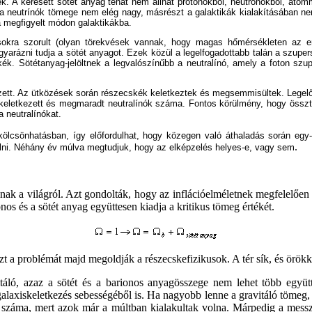
nek. A keresett sötét anyag tehát nem állhat protonokból, neutronokból, ato
t a neutrínók tömege nem elég nagy, másrészt a galaktikák kialakításában n
megfigyelt módon galaktikákba.
sokra szorult (olyan törekvések vannak, hogy magas hőmérsékleten az e
gyarázni tudja a sötét anyagot. Ezek közül a legelfogadottabb talán a szupe
k. Sötétanyag-jelöltnek a legvalószínűbb a neutralínó, amely a foton szu
zett. Az ütközések során részecskék keletkeztek és megsemmisültek. Legelő
rán keletkezett és megmaradt neutralínók száma. Fontos körülmény, hogy ös
 neutralínókat.
 kölcsönhatásban, így előfordulhat, hogy közegen való áthaladás során egy
.
elni. Néhány év múlva megtudjuk, hogy az elképzelés helyes-e, vagy sem
ak a világról. Azt gondolták, hogy az inflációelméletnek megfelelően a
os és a sötét anyag együttesen kiadja a kritikus tömeg értékét.
zt a problémát majd megoldják a részecskefizikusok. A tér sík, és örökk
táló, azaz a sötét és a barionos anyagösszege nem lehet több együ
alaxiskeletkezés sebességéből is. Ha nagyobb lenne a gravitáló tömeg,
 száma, mert azok már a múltban kialakultak volna. Márpedig a messze