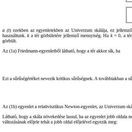
a (t
) ezekben az egyenletekben az Univerzum skálája, ez jellemző 
használtunk.
k
a tér görbületére jellemző mennyiség. Ha
k
= 0, a tér
görbült.
Az (1a) Friedmann-egyenletből látható, hogy a tér akkor sík, ha
Ezt a sűrűségértéket nevezik kritikus sűrűségnek. A továbbiakban a s
Az (1b) egyenlet a relativisztikus Newton-egyenlet, az Univerzum ská
Látható, hogy a skála növekedése lassul, ha az egyenlet jobb oldala ne
változásának előjele tehát a jobb oldal előjelével egyezik meg: