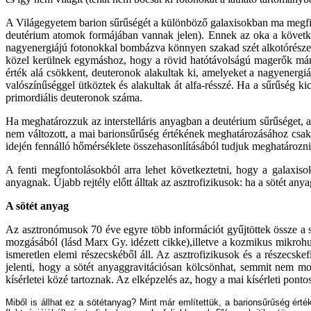
A Világegyetem barion sűrűségét a különböző galaxisokban ma megfi
deutérium atomok formájában vannak jelen). Ennek az oka a követke
nagyenergiájú fotonokkal bombázva könnyen szakad szét alkotórészeire
közel kerülnek egymáshoz, hogy a rövid hatótávolságú magerők már h
érték alá csökkent, deuteronok alakultak ki, amelyeket a nagyenergi
valószínűséggel ütköztek és alakultak át alfa-résszé. Ha a sűrűség 
primordiális deuteronok száma.
Ha meghatározzuk az interstelláris anyagban a deutérium sűrűséget, a
nem változott, a mai barionsűrűség értékének meghatározásához csak
idején fennálló hőmérséklete összehasonlításából tudjuk meghatározni
A fenti megfontolásokból arra lehet következtetni, hogy a galaxiso
anyagnak. Újabb rejtély előtt álltak az asztrofizikusok: ha a sötét an
A sötét anyag
Az asztronómusok 70 éve egyre több információt gyűjtöttek össze a s
mozgásából (lásd Marx Gy. idézett cikke),illetve a kozmikus mikroh
ismeretlen elemi részecskéből áll. Az asztrofizikusok és a részecsk
jelenti, hogy a sötét anyaggravitációsan kölcsönhat, semmit nem mo
kísérletei közé tartoznak. Az elképzelés az, hogy a mai kísérleti pont
Miből is állhat ez a sötétanyag? Mint már említettük, a barionsűrűség ért