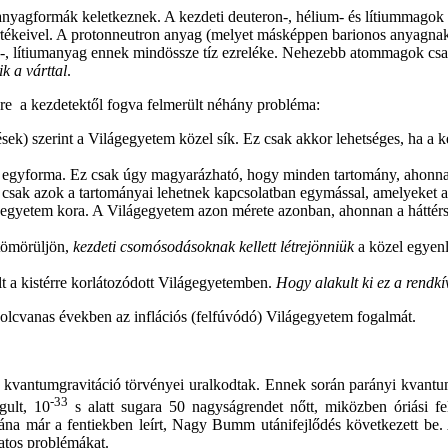
 anyagformák keletkeznek. A kezdeti deuteron-, hélium- és lítiummago
rtékeivel. A proton­neutron anyag (melyet másképpen barionos anyagnak
, lítiumanyag ennek mindössze tíz ezreléke. Nehezebb atommagok csak a
k a várttal
.
re ­ a kezdetektől fogva felmerült néhány probléma:
ek) szerint a Világegyetem közel sík. Ez csak akkor lehetséges, ha a 
 egyforma. Ez csak úgy magyarázható, hogy minden tartomány, ahonnan a
csak azok a tartományai lehetnek kapcsolatban egymással, amelyeket a
egyetem kora. A Világegyetem azon mérete azonban, ahonnan a háttér
 tömörüljön,
kezdeti csomósodásoknak kellett létrejönniük
a közel egyenl
t a kistérre korlátozódott Világegyetemben.
Hogy alakult ki ez a rendkí
olcvanas években az inflációs (felfúvódó) Világegyetem fogalmát.
a kvantumgravitáció törvényei uralkodtak. Ennek során parányi kvantum
-33
gult, 10
s alatt sugara 50 nagyságrendet nőtt, miközben óriási fe
tána már a fentiekben leírt, Nagy Bumm utánifejlődés következett be. 
atos problémákat.