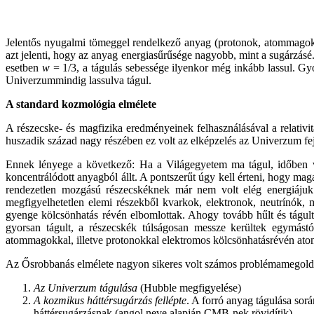
Jelentős nyugalmi tömeggel rendelkező anyag (protonok, atommagok 
azt jelenti, hogy az anyag energiasűrűsége nagyobb, mint a sugárzásé
esetben
w
= 1/3, a tágulás sebessége ilyenkor még inkább lassul. Gy
Univerzummindig lassulva tágul.
A standard kozmológia elmélete
A részecske- és magfizika eredményeinek felhasználásával a relativ
huszadik század nagy részében ez volt az elképzelés az Univerzum fej
Ennek lényege a következő: Ha a Világegyetem ma tágul, időben vi
koncentrálódott anyagból állt. A pontszerűt úgy kell érteni, hogy mag
rendezetlen mozgású részecskéknek már nem volt elég energiájuk
megfigyelhetetlen elemi részekből kvarkok, elektronok, neutrínók
gyenge kölcsönhatás révén elbomlottak. Ahogy tovább hűlt és tágul
gyorsan tágult, a részecskék túlságosan messze kerültek egymást
atommagokkal, illetve protonokkal elektromos kölcsönhatásrévén ato
Az Ősrobbanás elmélete nagyon sikeres volt számos problémamegoldásá
Az Univerzum tágulása
(Hubble megfigyelése)
A kozmikus háttérsugárzás fellépte
. A forró anyag tágulása sor
háttérsugárzásnak (angol neve alapján CMB-nek rövidítik).