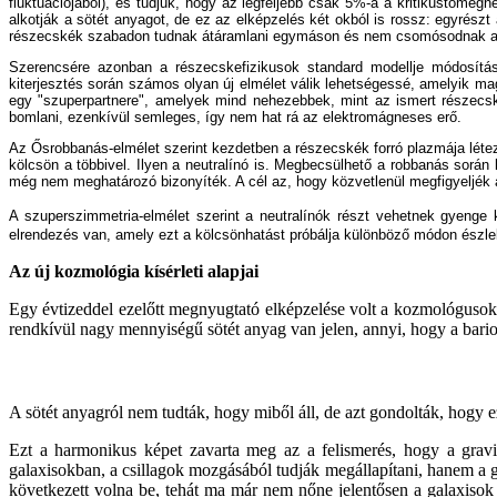
fluktuációjából), és tudjuk, hogy az legfeljebb csak 5%-a a kritikustömeg
alkotják a sötét anyagot, de ez az elképzelés két okból is rossz: egyrész
részecskék szabadon tudnak átáramlani egymáson és nem csomósodnak a 
Szerencsére azonban a részecskefizikusok standard modellje módosítá
kiterjesztés során számos olyan új elmélet válik lehetségessé, amelyik ma
egy "szuperpartnere", amelyek mind nehezebbek, mint az ismert részecské
bomlani, ezenkívül semleges, így nem hat rá az elektromágneses erő.
Az Ősrobbanás-elmélet szerint kezdetben a részecskék forró plazmája léte
kölcsön a többivel. Ilyen a neutralínó is. Megbecsülhető a robbanás so
még nem meghatározó bizonyíték. A cél az, hogy közvetlenül megfigyeljék a
A szuperszimmetria-elmélet szerint a neutralínók részt vehetnek gyenge
elrendezés van, amely ezt a kölcsönhatást próbálja különböző módon észl
Az új kozmológia kísérleti alapjai
Egy évtizeddel ezelőtt megnyugtató elképzelése volt a kozmológusokn
rendkívül nagy mennyiségű sötét anyag van jelen, annyi, hogy a barion
A sötét anyagról nem tudták, hogy miből áll, de azt gondolták, hogy e
Ezt a harmonikus képet zavarta meg az a felismerés, hogy a gravi
galaxisokban, a csillagok mozgásából tudják megállapítani, hanem a g
következett volna be, tehát ma már nem nőne jelentősen a galaxisok