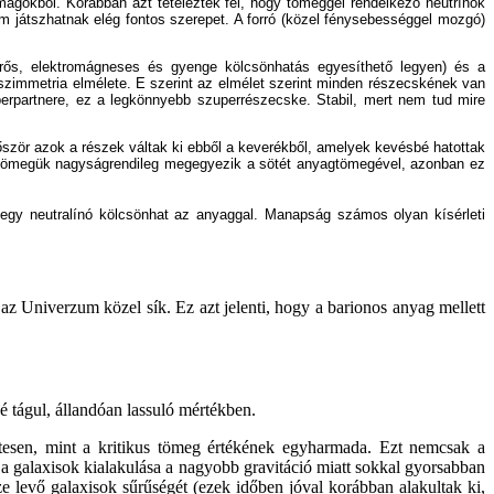
mmagokból. Korábban azt tételezték fel, hogy tömeggel rendelkező neutrínók
em játszhatnak elég fontos szerepet. A forró (közel fénysebességgel mozgó)
rős, elektromágneses és gyenge kölcsönhatás egyesíthető legyen) és a
rszimmetria elmélete. E szerint az elmélet szerint minden részecskének van
perpartnere, ez a legkönnyebb szuperrészecske. Stabil, mert nem tud mire
ször azok a részek váltak ki ebből a keverékből, amelyek kevésbé hatottak
sztömegük nagyságrendileg megegyezik a sötét anyagtömegével, azonban ez
-egy neutralínó kölcsönhat az anyaggal. Manapság számos olyan kísérleti
z Univerzum közel sík. Ez azt jelenti, hogy a barionos anyag mellett
é tágul, állandóan lassuló mértékben.
ttesen, mint a kritikus tömeg értékének egyharmada. Ezt nemcsak a
 a galaxisok kialakulása a nagyobb gravitáció miatt sokkal gyorsabban
 levő galaxisok sűrűségét (ezek időben jóval korábban alakultak ki,