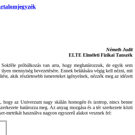
artalomjegyzék
Németh Judit
ELTE Elméleti Fizikai Tanszék
t. Sokféle próbálkozás van arra, hogy meghatározzuk, de egyik sem
ilyen mennyiség bevezetésére. Ennek belátására végig kell nézni, mit
tést, akik részletesebb ismereteket igényelnek, nézzék meg az idézett
azt, hogy az Univerzum nagy skálán homogén és izotrop, nincs benne
ér szerkezete határozza meg. Az anyag mozgása és a tér szerkezete közti
ker-metrikát használva nagyon egyszerű alakot vesznek fel: