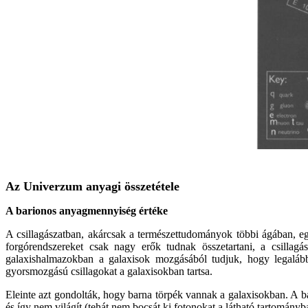
Az Univerzum anyagi összetétele
A barionos anyagmennyiség értéke
A csillagászatban, akárcsak a természettudományok többi ágában, eg
forgórendszereket csak nagy erők tudnak összetartani, a csillagá
galaxishalmazokban a galaxisok mozgásából tudjuk, hogy legaláb
gyorsmozgású csillagokat a galaxisokban tartsa.
Eleinte azt gondolták, hogy barna törpék vannak a galaxisokban. A b
és így nem világít (tehát nem bocsát ki fotonokat a látható tartomán