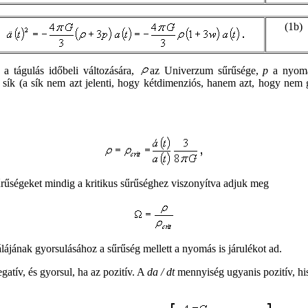
(1b)
a tágulás időbeli változására,
az Univerzum sűrűsége,
p
a nyom
 sík (a sík nem azt jelenti, hogy kétdimenziós, hanem azt, hogy nem 
űrűségeket mindig a kritikus sűrűséghez viszonyítva adjuk meg
lájának gyorsulásához a sűrűség mellett a nyomás is járulékot ad.
gatív, és gyorsul, ha az pozitív. A
da / dt
mennyiség ugyanis pozitív, hi