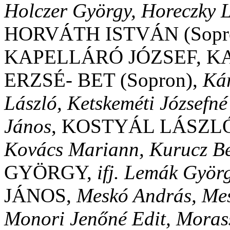
Holczer György, Horeczky 
HORVÁTH ISTVÁN (Sopro
KAPELLÁRÓ JÓZSEF, K
ERZSÉ- BET (Sopron),
Kár
László, Ketskeméti Józsefné 
János
, KOSTYÁL LÁSZL
Kovács Mariann, Kurucz B
GYÖRGY,
ifj. Lemák Györ
JÁNOS,
Meskó András, Me
Monori Jenőné Edit, Morass