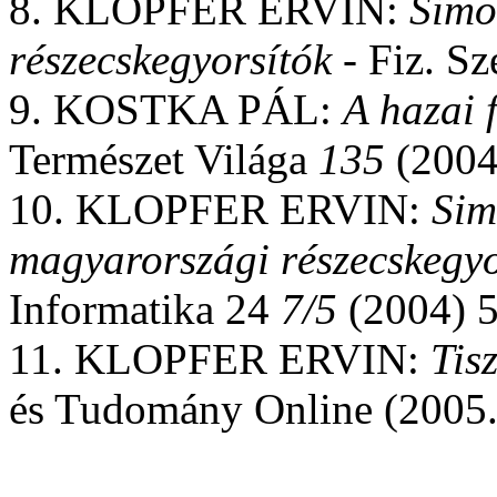
8. KLOPFER ERVIN:
Simo
részecskegyorsítók
- Fiz. S
9. KOSTKA PÁL:
A hazai f
Természet Világa
135
(2004
10. KLOPFER ERVIN:
Sim
magyarországi részecskegyo
Informatika 24
7/5
(2004) 
11. KLOPFER ERVIN:
Tis
és Tudomány Online (2005.