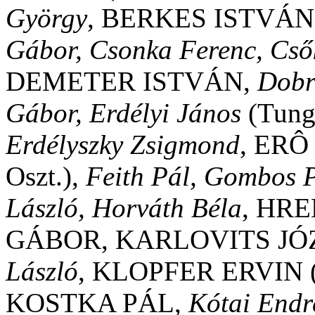
György
, BERKES ISTVÁN
Gábor, Csonka Ferenc, Cső
DEMETER ISTVÁN,
Dobr
Gábor, Erdélyi János
(Tungs
Erdélyszky Zsigmond
, ERÔ
Oszt.),
Feith Pál, Gombos P
László, Horváth Béla
, HR
GÁBOR, KARLOVITS JÓZ
László
, KLOPFER ERVIN (B
KOSTKA PÁL,
Kótai Endre