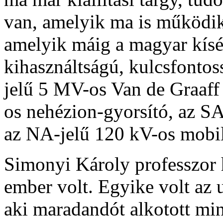
van, amelyik ma is működik
amelyik máig a magyar kísér
kihasználtságú, kulcsfonto
jelű 5 MV-os Van de Graaff
os nehézion-gyorsító, az SA
az NA-jelű 120 kV-os mobil
Simonyi Károly professzor 
ember volt. Egyike volt az
aki maradandót alkotott mi