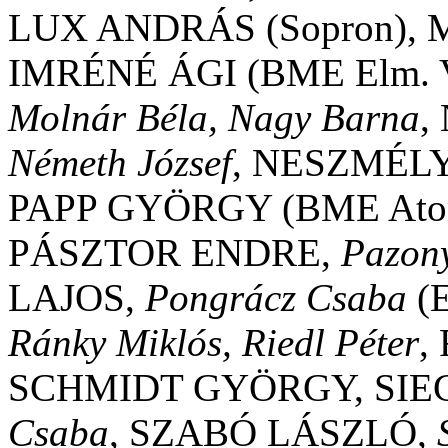
LUX ANDRÁS (Sopron),
IMRÉNÉ ÁGI (BME Elm. Vil
Molnár Béla, Nagy Barna
,
Németh József
, NESZMÉL
PAPP GYÖRGY (BME Atomf
PÁSZTOR ENDRE,
Pazony
LAJOS,
Pongrácz Csaba
(E
Ránky Miklós, Riedl Péter
,
SCHMIDT GYÖRGY, SIE
Csaba
, SZABÓ LÁSZLÓ,