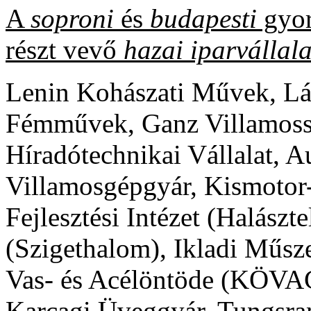
A
soproni
és
budapesti
gyor
részt vevő
hazai iparvállal
Lenin Kohászati Művek, Lá
Fémművek, Ganz Villamos
Híradótechnikai Vállalat, 
Villamosgépgyár, Kismotor
Fejlesztési Intézet (Halászt
(Szigethalom), Ikladi Műsz
Vas- és Acélöntöde (KÖV
Karcagi Üveggyár, Tungsra