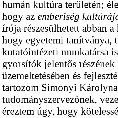
humán kultúra területén; él
hogy az
emberiség kultúrája
írója részesülhetett abban a
hogy egyetemi tanítványa, t
kutatóintézeti munkatársa is 
gyorsítók jelentős részének 
üzemeltetésében és fejleszt
tartozom Simonyi Károlynak
tudományszervezőnek, veze
éreztem úgy, hogy köteles