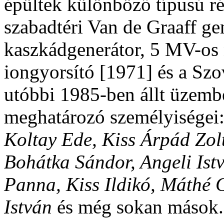
épültek különböző típusú r
szabadtéri Van de Graaff ge
kaszkádgenerátor, 5 MV-os 
iongyorsító [1971] és a Szov
utóbbi 1985-ben állt üzembe
meghatározó személyiségei
Koltay Ede, Kiss Árpád Zol
Bohátka Sándor, Angeli Ist
Panna, Kiss Ildikó, Máthé 
István
és még sokan mások.