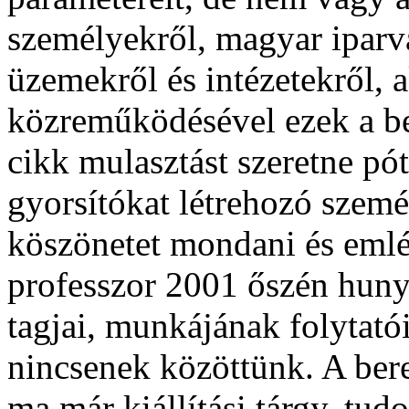
személyekről, magyar iparvá
üzemekről és intézetekről, 
közreműködésével ezek a be
cikk mulasztást szeretne pót
gyorsítókat létrehozó szem
köszönetet mondani és emlé
professzor 2001 őszén hunyt
tagjai, munkájának folytat
nincsenek közöttünk. A ber
ma már kiállítási tárgy, tu