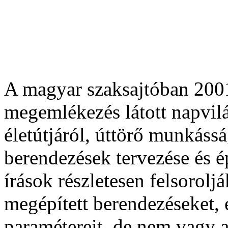
A magyar szaksajtóban 2001
megemlékezés látott napvil
életútjáról, úttörő munkáss
berendezések tervezése és é
írások részletesen felsorolj
megépített berendezéseket, e
paramétereit, de nem vagy a