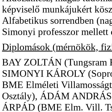
képviselő munkájukért kös
Alfabetikus sorrendben (na
Simonyi professzor mellett 
Diplomások (mérnökök, fiz
BAY ZOLTÁN (Tungsram Rt
SIMONYI KÁROLY (Sopron
BME Elméleti Villamosságt
Osztály), ÁDÁM ANDRÁ
ÁRPÁD (BME Elm. Vill. Ts