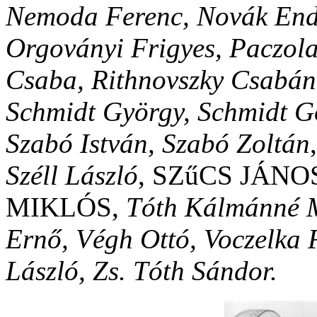
Nemoda Ferenc, Novák Endr
Orgoványi Frigyes, Paczola
Csaba, Rithnovszky Csabán
Schmidt György, Schmidt G
Szabó István, Szabó Zoltán
Széll László
, SZűCS JÁN
MIKLÓS,
Tóth Kálmánné M
Ernő, Végh Ottó, Voczelka F
László, Zs. Tóth Sándor.