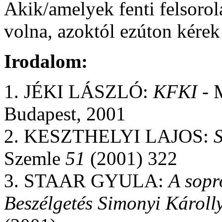
Akik/amelyek fenti felsorol
volna, azoktól ezúton kérek 
Irodalom:
1. JÉKI LÁSZLÓ:
KFKI
- 
Budapest, 2001
2. KESZTHELYI LAJOS:
Szemle
51
(2001) 322
3. STAAR GYULA:
A sopr
Beszélgetés Simonyi Károll