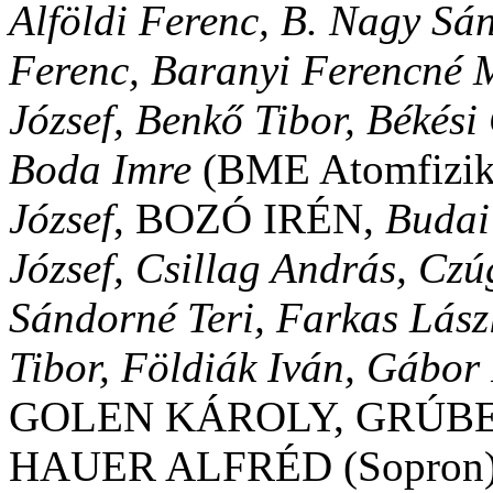
Alföldi Ferenc, B. Nagy Sá
Ferenc, Baranyi Ferencné M
József, Benkő Tibor, Békés
Boda Imre
(BME Atomfizika
József
, BOZÓ IRÉN,
Budai
József, Csillag András, Cz
Sándorné Teri, Farkas Lász
Tibor, Földiák Iván, Gábor
GOLEN KÁROLY, GRÚB
HAUER ALFRÉD (Sopron