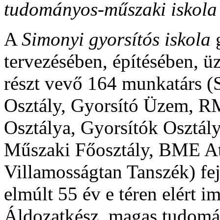
tudományos-műszaki iskola 
A
Simonyi gyorsítós iskola
g
tervezésében, építésében, ü
részt vevő 164 munkatárs 
Osztály, Gyorsító Üzem, R
Osztálya, Gyorsítók Osztá
Műszaki Főosztály, BME At
Villamosságtan Tanszék) fej
elmúlt 55 év e téren elért 
Áldozatkész, magas tudomá