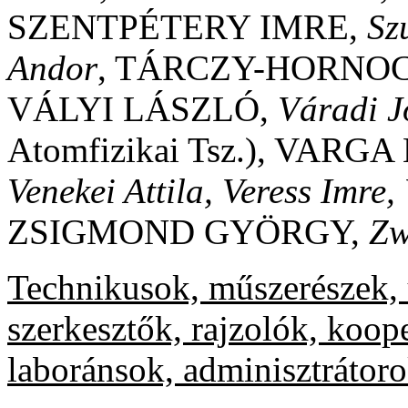
SZENTPÉTERY IMRE,
Sz
Andor
, TÁRCZY-HORNO
VÁLYI LÁSZLÓ,
Váradi J
Atomfizikai Tsz.), VAR
Venekei Attila, Veress Imre,
ZSIGMOND GYÖRGY,
Zw
Technikusok, műszerészek, 
szerkesztők, rajzolók, koo
laboránsok, adminisztrátor