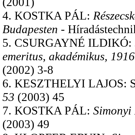
(2001)
4. KOSTKA PÁL:
Részecsk
Budapesten
- Híradástechn
5. CSURGAYNÉ ILDIKÓ:
emeritus, akadémikus, 191
(2002) 3-8
6. KESZTHELYI LAJOS: Simo
53
(2003) 45
7. KOSTKA PÁL:
Simonyi 
(2003) 49