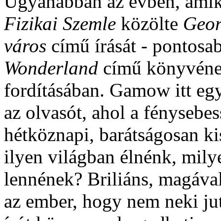
Ugyanabban az évben, amik
Fizikai Szemle
közölte
Geor
város
című írását - pontos
Wonderland
című könyvének
fordításában. Gamow itt egy 
az olvasót, ahol a fénysebe
hétköznapi, barátságosan k
ilyen világban élnénk, mily
lennének? Briliáns, magával 
az ember, hogy nem neki juto