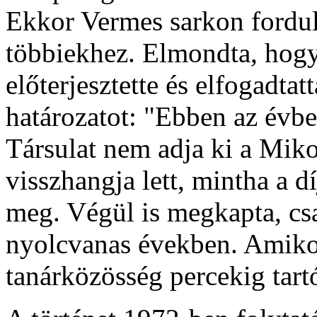
Ekkor Vermes sarkon fordult
többiekhez. Elmondta, hogy
előterjesztette és elfogadtat
határozatot: "Ebben az évb
Társulat nem adja ki a Mik
visszhangja lett, mintha a 
meg. Végül is megkapta, cs
nyolcvanas években. Amikor 
tanárközösség percekig tartó