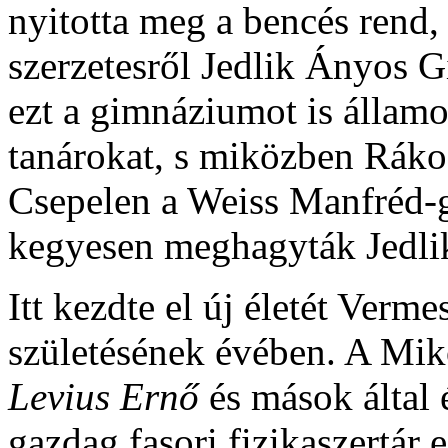
nyitotta meg a bencés rend, 
szerzetesről Jedlik Ányos 
ezt a gimnáziumot is államo
tanárokat, s miközben Ráko
Csepelen a Weiss Manfréd-
kegyesen meghagyták Jedli
Itt kezdte el új életét Verm
születésének évében. A Mik
Levius Ernő
és mások által é
gazdag fasori fizikaszertár