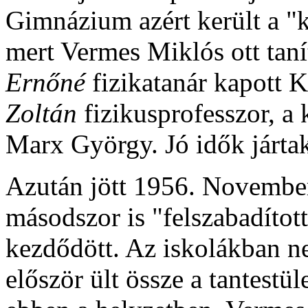
Gimnázium azért került a "
mert Vermes Miklós ott taní
Ernőné
fizikatanár kapott K
Zoltán
fizikusprofesszor, a
Marx György. Jó idők jártak
Azután jött 1956. November
másodszor is "felszabadított
kezdődött. Az iskolákban ne
először ült össze a tantestü