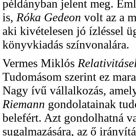
példányban jelent meg. Emlí
is,
Róka Gedeon
volt az a m
aki kivételesen jó ízléssel ü
könyvkiadás színvonalára.
Vermes Miklós
Relativitáse
Tudomásom szerint ez mara
Nagy ívű vállalkozás, ame
Riemann
gondolatainak tud
belefért. Azt gondolhatná 
sugalmazására, az ő irányít