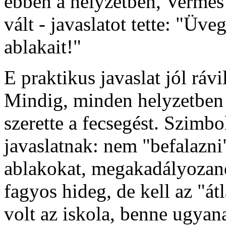
ebben a helyzetben, Vermes 
vált - javaslatot tette: "Üve
ablakait!"
E praktikus javaslat jól ráv
Mindig, minden helyzetben 
szerette a fecsegést. Szimbo
javaslatnak: nem "befalazni
ablakokat, megakadályozand
fagyos hideg, de kell az "át
volt az iskola, benne ugyan