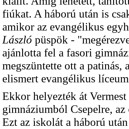
kiállt. Amíg lehetett, taníto
fiúkat. A háború után is csa
amikor az evangélikus egyh
László
püspök - "megérezve 
ajánlotta fel a fasori gimná
megszüntette ott a patinás, a
elismert evangélikus líceum
Ekkor helyezték át Vermest 
gimnáziumból Csepelre, az 
Ezt az iskolát a háború után