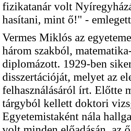
fizikatanár volt Nyíregyház
hasítani, mint ő!" - emleget
Vermes Miklós az egyetemen 
három szakból, matematika-
diplomázott. 1929-ben siker
disszertációját, melyet az 
felhasználásáról írt. Előtte
tárgyból kellett doktori viz
Egyetemistaként nála hallgat
volt minden előadásán, az ő