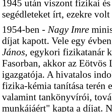
1945 után viszont fizikai é
segédleteket írt, ezekre vo
1954-ben -
Nagy Imre
minis
díjat kapott. Vele egy évbe
János
, egykori fizikatanár 
Fasorban, akkor az Eötvös 
igazgatója. A hivatalos ind
fizika-kémia tanítása terén 
valamint tankönyvírói, tová
munkájáért" kapta a díjat. N