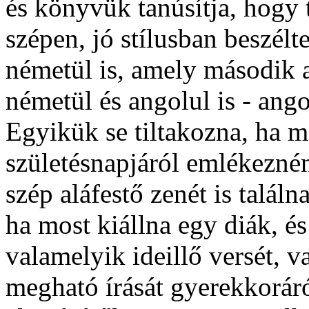
és könyvük tanúsítja, hogy 
szépen, jó stílusban beszélt
németül is, amely második 
németül és angolul is - ang
Egyikük se tiltakozna, ha mo
születésnapjáról emlékezné
szép aláfestő zenét is talál
ha most kiállna egy diák, é
valamelyik ideillő versét, 
megható írását gyerekkorár