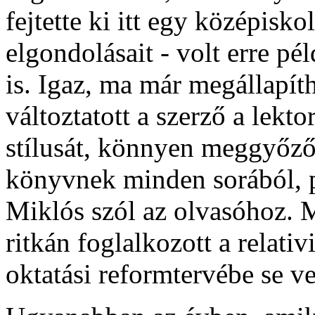
fejtette ki itt egy középisko
elgondolásait - volt erre pé
is. Igaz, ma már megállapít
változtatott a szerző a lekt
stílusát, könnyen meggyőző
könyvnek minden sorából, p
Miklós szól az olvasóhoz. 
ritkán foglalkozott a relativ
oktatási reformtervébe se v