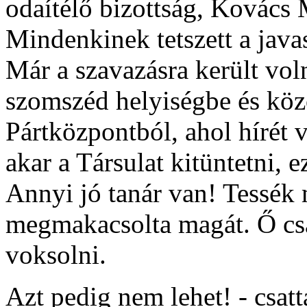
odaítélő bizottság, Kovács 
Mindenkinek tetszett a javasl
Már a szavazásra került vol
szomszéd helyiségbe és közö
Pártközpontból, ahol hírét 
akar a Társulat kitüntetni, 
Annyi jó tanár van! Tessék
megmakacsolta magát. Ő cs
voksolni.
Azt pedig nem lehet! - csatt