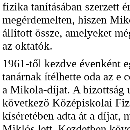
fizika tanításában szerzett é
megérdemelten, hiszen Miko
állított össze, amelyeket m
az oktatók.
1961-től kezdve évenként e
tanárnak ítélhette oda az e c
a Mikola-díjat. A bizottság 
következő Középiskolai Fiz
kíséretében adta át a díjat,
Miklós lett. Kezdetben követ