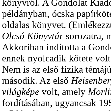
könyvről. A Gondolat Kiadó
példányban, ócska papírköt
oldalas könyvet. (Emlékezzü
Olcsó Könyvtár
sorozatra, m
Akkoriban indította a Gond
ennek nyolcadik kötete vol
Nem is az első fizika témáj
második. Az első
Heisenbe
világképe
volt, amely
Morli
fordításában, ugyancsak 19