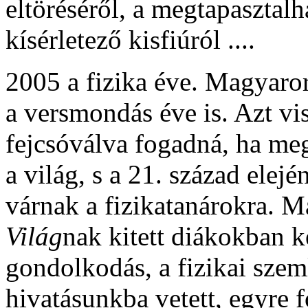
eltöréséről, a megtapasztalh
kísérletező kisfiúról ....
2005 a fizika éve. Magyaror
a versmondás éve is. Azt vis
fejcsóválva fogadná, ha me
a világ, s a 21. század elej
várnak a fizikatanárokra. M
Világ
nak kitett diákokban 
gondolkodás, a fizikai szeml
hivatásunkba vetett, egyre 