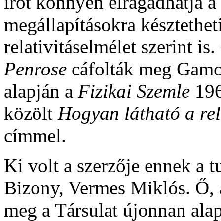
írót könnyen elragadhatja a 
megállapításokra késztethe
relativitáselmélet szerint 
Penrose
cáfolták meg Gamow
alapján a
Fizikai Szemle
196
közölt
Hogyan látható a rel
címmel.
Ki volt a szerzője ennek a
Bizony, Vermes Miklós. Ő, 
meg a Társulat újonnan alapí