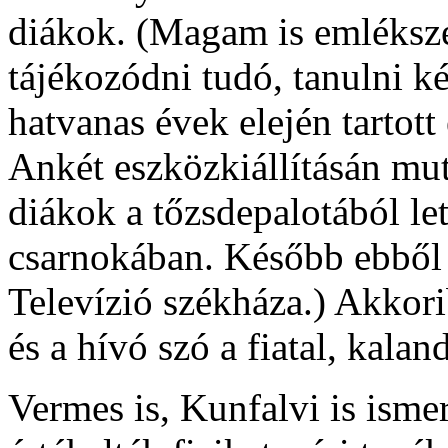
diákok. (Magam is emléksze
tájékozódni tudó, tanulni k
hatvanas évek elején tartott
Ankét eszközkiállításán muta
diákok a tőzsdepalotából l
csarnokában. Később ebből 
Televízió székháza.) Akkori
és a hívó szó a fiatal, kal
Vermes is, Kunfalvi is isme