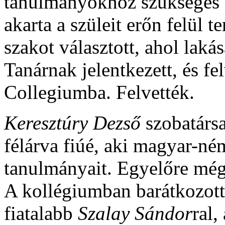
tanulmányokhoz szükséges 
akarta a szüleit erőn felül t
szakot választott, ahol lakása
Tanárnak jelentkezett, és fe
Collegiumba. Felvették.
Keresztúry Dezső
szobatársa 
félárva fiúé, aki magyar-n
tanulmányait. Egyelőre még
A kollégiumban barátkozott
fiatalabb
Szalay Sándor
ral,