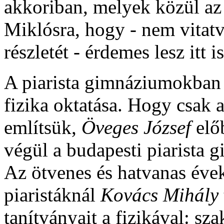
akkoriban, melyek közül az
Miklósra, hogy - nem vitatv
részletét - érdemes lesz itt i
A piarista gimnáziumokban
fizika oktatása. Hogy csak a
említsük,
Öveges József
előb
végül a budapesti piarista g
Az ötvenes és hatvanas évek
piaristáknál
Kovács Mihály
tanítványait a fizikával: sz