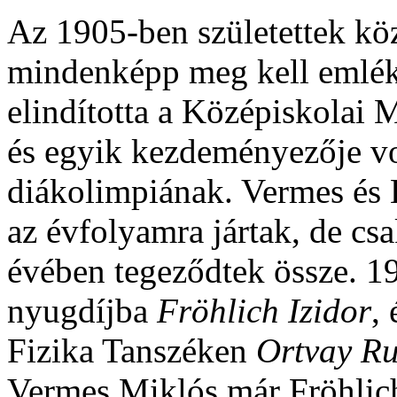
Az 1905-ben születettek köz
mindenképp meg kell eml
elindította a Középiskolai 
és egyik kezdeményezője vo
diákolimpiának. Vermes és 
az évfolyamra jártak, de cs
évében tegeződtek össze. 1
nyugdíjba
Fröhlich Izidor
,
Fizika Tanszéken
Ortvay Ru
Vermes Miklós már Fröhlich 