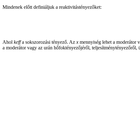
Mindenek előtt definiáljuk a reaktivitástényezőket:
Ahol
keff
a sokszorozási tényező. Az
x
mennyiség lehet a moderátor va
a moderátor vagy az urán hőfoktényezőjéről, teljesítménytényezőről, ü