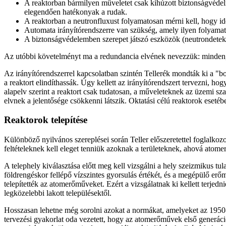
A reaktorban bármilyen műveletet csak kihúzott biztonságvédel
elegendően hatékonyak a rudak.
A reaktorban a neutronfluxust folyamatosan mérni kell, hogy id
Automata irányítórendszerre van szükség, amely ilyen folyamat
A biztonságvédelemben szerepet játszó eszközök (neutrondetekt
Az utóbbi követelményt ma a redundancia elvének nevezzük: minden, a
Az irányítórendszerrel kapcsolatban szintén Tellerék mondták ki a "bol
a reaktort elindíthassák. Úgy kellett az irányítórendszert tervezni, 
alapelv szerint a reaktort csak tudatosan, a műveleteknek az üzemi sz
elvnek a jelentősége csökkenni látszik. Oktatási célú reaktorok esetéb
Reaktorok telepítése
Különböző nyilvános szereplései során Teller előszeretettel foglalko
feltételeknek kell eleget tenniük azoknak a területeknek, ahová atom
A telephely kiválasztása előtt meg kell vizsgálni a hely szeizmikus tu
földrengéskor fellépő vízszintes gyorsulás értékét, és a megépülő erőm
telepítették az atomerőműveket. Ezért a vizsgálatnak ki kellett terjedn
legközelebbi lakott településektől.
Hosszasan lehetne még sorolni azokat a normákat, amelyeket az 1950-
tervezési gyakorlat oda vezetett, hogy az atomerőművek első generác