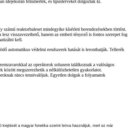
 idejekorán felismerték, és típusterveket dolgoztak ki.
ély számú reaktorbaleset mindegyike kísérleti berendezésekben történt.
esz visszavezethető, hanem az emberi tényező is fontos szerepet fog
tizálni kell.
dő automatikus védelmi rendszerek hatását is leronthatják. Tellerék
üzemzavarokkal az operátorok sohasem találkoznak a valóságos
 között megszerezhetik a nélkülözhetetlen gyakorlatot.
roknak nincs tennivalójuk. Egyetlen dolguk a folyamatok
iejtését a magyar fonetika szerint leírva használjuk, mert ez már