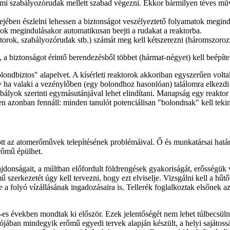
mi szabályozórudak mellett szabad végezni. Ekkor bármilyen téves művel
ejében észlelni lehessen a biztonságot veszélyeztető folyamatok megind
ok megindulásakor automatikusan beejti a rudakat a reaktorba.
orok, szabályozórudak stb.) számát meg kell kétszerezni (háromszoroz
 biztonságot érintő berendezésből többet (hármat-négyet) kell beépíte
ondbiztos" alapelvet. A kísérleti reaktorok akkoriban egyszerűen voltak
hogy ha valaki a vezénylőben (egy bolondhoz hasonlóan) találomra elkezd
abályok szerinti egymásutánjával lehet elindítani. Manapság egy reaktor 
en azonban fennáll: minden tanulót potenciálisan "bolondnak" kell tekin
zott az atomerőművek telepítésének problémáival. Ő és munkatársai hatá
erőmű épülhet.
lajdonságait, a múltban előfordult földrengések gyakoriságát, erősségük 
ű szerkezetét úgy kell tervezni, hogy ezt elviselje. Vizsgálni kell a hű
ie a folyó vízállásának ingadozásaira is. Tellerék foglalkoztak elsőnek 
es években mondtak ki először. Ezek jelentőségét nem lehet túlbecsüln
iójában mindegyik erőmű egyedi tervek alapján készült, a helyi sajáto