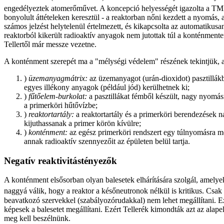
engedélyeztek atomerőművet. A koncepció helyességét igazolta a TMI
bonyolult áttételeken keresztül - a reaktorban nőni kezdett a nyomás
számos jelzést helytelenül értelmezett, és kikapcsolta az automatiku
reaktorból kikerült radioaktív anyagok nem jutottak túl a konténmente
Tellertől már messze vezetne.
A konténment szerepét ma a "mélységi védelem" részének tekintjük, 
)
üzemanyagmátrix:
az üzemanyagot (urán-dioxidot) pasztillák
egyes illékony anyagok (például jód) kerülhetnek ki;
)
fűtőelem-burkolat:
a pasztillákat fémből készült, nagy nyomás
a primerköri hűtővízbe;
)
reaktortartály:
a reaktortartály és a primerköri berendezések 
kijuthassanak a primer körön kívülre;
)
konténment:
az egész primerköri rendszert egy túlnyomásra mé
annak radioaktív szennyezőit az épületen belül tartja.
Negatív reaktivitástényezők
A konténment elsősorban olyan balesetek elhárítására szolgál, amelyek
naggyá válik, hogy a reaktor a későneutronok nélkül is kritikus. Csak
beavatkozó szervekkel (szabályozórudakkal) nem lehet megállítani. Ez
képesek a balesetet megállítani. Ezért Tellerék kimondták azt az alap
meg kell beszélnünk.