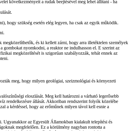
et következményeit a rudak beejtésével meg lehet állítani - ha
ulását.
ni), hogy szükség esetén elég legyen, ha csak az egyik működik.
ni.
 megközelíthetők, és ki kellett zárni, hogy arra illetéktelen személyek
i a gombokat nyomkodni, a reaktor ne indulhasson el. E szerint az
fizikai megközelítését is szigorúan szabályozzák, tehát ennek az
teni.
rozták meg, hogy milyen geológiai, szeizmológiai és környezeti
valószínűségi eloszlását. Meg kell határozni a várható legerősebb
tővíz rendelkezésre állását. Akkoriban rendszerint folyók közelébe
azzal a kérdéssel, hogy az erőműnek milyen távol kell esnie a
i. Ugyanakkor az Egyesült Államokban kialakult telepítési és
sságoknak megfelelően. Ez a körülmény nagyban rontotta a