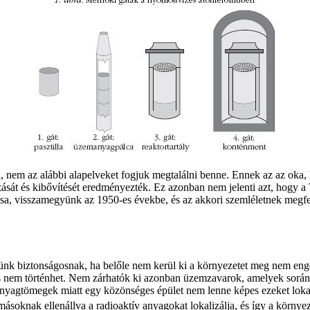
 nem az alábbi alapelveket fogjuk megtalálni benne. Ennek az az oka, 
sát és kibővítését eredményezték. Ez azonban nem jelenti azt, hogy a Te
ása, visszamegyünk az 1950-es évekbe, és az akkori szemléletnek megfel
tünk biztonságosnak, ha belőle nem kerül ki a környezetet meg nem e
ás nem történhet. Nem zárhatók ki azonban üzemzavarok, amelyek során 
anyagtömegek miatt egy közönséges épület nem lenne képes ezeket lokal
másoknak ellenállva a radioaktív anyagokat lokalizálja, és így a környe