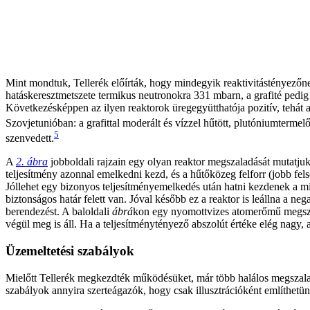
Mint mondtuk, Tellerék előírták, hogy mindegyik reaktivitástényezőne
hatáskeresztmetszete termikus neutronokra 331 mbarn, a grafité pedig 
Következésképpen az ilyen reaktorok üregegyütthatója pozitív, tehát 
Szovjetunióban: a grafittal moderált és vízzel hűtött, plutóniumtermelő
5
szenvedett.
A
2. ábra
jobboldali rajzain egy olyan reaktor megszaladását mutatju
teljesítmény azonnal emelkedni kezd, és a hűtőközeg felforr (jobb felső
Jóllehet egy bizonyos teljesítményemelkedés után hatni kezdenek a m
biztonságos határ felett van. Jóval később ez a reaktor is leállna a ne
berendezést. A baloldali
ábrá
kon egy nyomottvizes atomerőmű megszala
végül meg is áll. Ha a teljesítménytényező abszolút értéke elég nagy, a
Üzemeltetési szabályok
Mielőtt Tellerék megkezdték működésüket, már több halálos megszaladás
szabályok annyira szerteágazók, hogy csak illusztrációként említhet