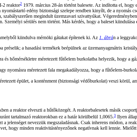
2
-2 reaktor
1979. március 28-án történt balesete. Az indította el, hogy e
, a nyomástartó edény biztonsági szelepe rendben kinyílt, de a nyomás 
san, szabályszerűen megindult üzemzavari szivattyúkat. Végeredményben 
n. Személyi sérülés nem történt. Más kérdés, hogy a baleset kiindulása
amelyből kiindulva mérnöki gátakat építenek ki. Az
1. ábrá
n a leggyak
ba préselik; a hasadási termékek beépülnek az üzemanyagmátrix kristál
ra és hőmérsékletre méretezett fűtőelem burkolatba helyezik, hogy a gá
nagy nyomásra méretezett fala megakadályozza, hogy a fűtőelem-burkolat
retezett épület, a konténment (biztonsági védőburkolat) veszi körül, a
ben a reaktor elveszti a hűtőközegét. A reaktorbalesetek másik csoport
3
 uránt tartalmazó reaktorokban ez a határ körülbelül 1,0065.
Ilyen álla
t a jelenséget nevezzük megszaladásnak. Csak inherens módon, a reakto
elvet, hogy minden reaktivitástényezőnek negatívnak kell lennie. Mielőtt