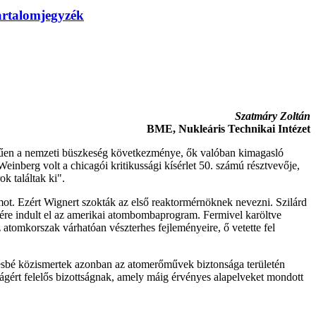
artalomjegyzék
Szatmáry Zoltán
BME, Nukleáris Technikai Intézet
rűen a nemzeti büszkeség következménye, ők valóban kimagasló
 Weinberg volt a chicagói kritikussági kísérlet 50. számú résztvevője,
 találtak ki".
. Ezért Wignert szokták az első reaktormérnöknek nevezni. Szilárd
ésére indult el az amerikai atombombaprogram. Fermivel karöltve
 atomkorszak várhatóan vészterhes fejleményeire, ő vetette fel
vésbé közismertek azonban az atomerőművek biztonsága területén
gért felelős bizottságnak, amely máig érvényes alapelveket mondott