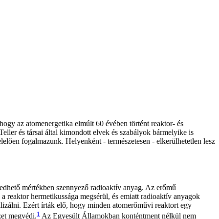
hogy az atomenergetika elmúlt 60 évében történt reaktor- és
ller és társai által kimondott elvek és szabályok bármelyike is
elően fogalmazunk. Helyenként - természetesen - elkerülhetetlen lesz
ngedhető mértékben szennyező radioaktív anyag. Az erőmű
a reaktor hermetikussága megsérül, és emiatt radioaktív anyagok
izálni. Ezért írták elő, hogy minden atomerőművi reaktort egy
1
zet megvédi.
Az Egyesült Államokban konténtment nélkül nem