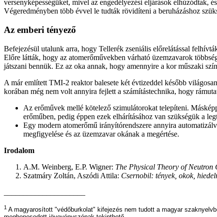
versenyképességüket, mivel az engedélyezési eljárások elhúzódtak, és
Végeredményben több évvel le tudták rövidíteni a beruházáshoz szüks
Az emberi tényező
Befejezésül utalunk arra, hogy Tellerék zseniális előrelátással felhív
Előre látták, hogy az atomerőművekben várható üzemzavarok többsége
játszani bennük. Ez az oka annak, hogy amennyire a kor műszaki színvo
A már említett TMI-2 reaktor balesete két évtizeddel később világosa
korában még nem volt annyira fejlett a számítástechnika, hogy rámut
Az erőművek mellé kötelező szimulátorokat telepíteni. Máskép
erőműben, pedig éppen ezek elhárításához van szükségük a legt
Egy modern atomerőmű irányítórendszere annyira automatizálva
megfigyelése és az üzemzavar okának a megértése.
Irodalom
A.M. Weinberg, E.P. Wigner:
The Physical Theory of Neutron 
Szatmáry Zoltán, Aszódi Attila:
Csernobil: tények, okok, hiede
_____________________
1
A magyarosított "védőburkolat" kifejezés nem tudott a magyar szaknyelvbe
meghonosodott jövevényszónak tekinthető.