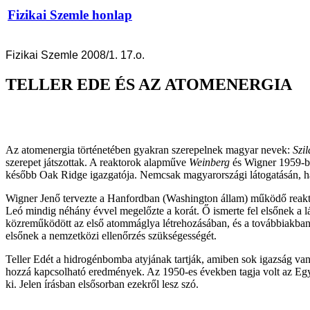
Fizikai Szemle honlap
Fizikai Szemle 2008/1. 17.o.
TELLER EDE ÉS AZ ATOMENERGIA
Az atomenergia történetében gyakran szerepelnek magyar nevek:
Szi
szerepet játszottak. A reaktorok alapműve
Weinberg
és Wigner 1959-b
később Oak Ridge igazgatója. Nemcsak magyarországi látogatásán, ha
Wigner Jenő tervezte a Hanfordban (Washington állam) működő reakt
Leó mindig néhány évvel megelőzte a korát. Ő ismerte fel elsőnek a l
közreműködött az első atommáglya létrehozásában, és a továbbiakban is
elsőnek a nemzetközi ellenőrzés szükségességét.
Teller Edét a hidrogénbomba atyjának tartják, amiben sok igazság v
hozzá kapcsolható eredmények. Az 1950-es években tagja volt az Egy
ki. Jelen írásban elsősorban ezekről lesz szó.