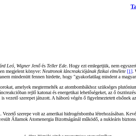
T
lárd Leó, Wigner Jenő
és
Teller Ede
. Hogy ezt emlegetjük, nem egysze
en megjelent könyve:
Neutronok láncreakciójának fizikai elmélete
[1]
.
nem mindenütt fennen hirdette, hogy "gyakorlatilag mindent a magyarok
orokat, amelyek megtermelték az atombombákhoz szükséges plutóniumot
áncreakcióban rejlő katonai és energetikai lehetőségeket, az ő ösztönz
 vezető szerepet játszott. A háború végén ő figyelmeztetett elsőnek az
an. Vezető szerepe volt az amerikai hidrogénbomba létrehozásában. Ke
esült Államok Atomenergia Bizottságánál működő, a nukleáris biztonsá