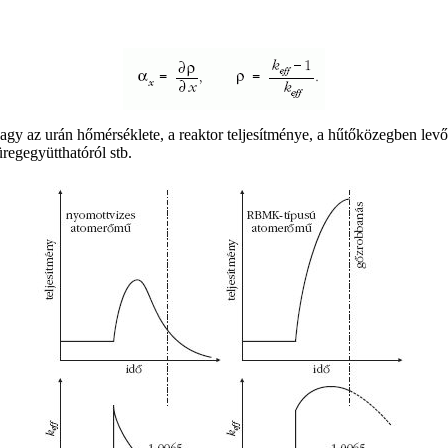
gy az urán hőmérséklete, a reaktor teljesítménye, a hűtőközegben levő
regegyütthatóról stb.