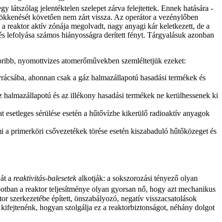
gy látszólag jelentéktelen szelepet zárva felejtettek. Ennek hatására -
csökkenését követően nem zárt vissza. Az operátor a vezénylőben
a reaktor aktív zónája megolvadt, nagy anyagi kár keletkezett, de a
 és lefolyása számos hiányosságra derített fényt. Tárgyalásuk azonban
oribb, nyomottvizes atomerőművekben szemléltetjük ezeket:
yrácsába, ahonnan csak a gáz halmazállapotú hasadási termékek és
z halmazállapotú és az illékony hasadási termékek ne kerülhessenek ki
 esetleges sérülése esetén a hűtővízbe kikerülő radioaktív anyagok
mi a primerköri csővezetékek törése esetén kiszabaduló hűtőközeget és
ját a
reaktivitás-balesetek
alkotják: a sokszorozási tényező olyan
potban a reaktor teljesítménye olyan gyorsan nő, hogy azt mechanikus
r szerkezetébe épített, önszabályozó, negatív visszacsatolások
 kifejtenénk, hogyan szolgálja ez a reaktorbiztonságot, néhány dolgot