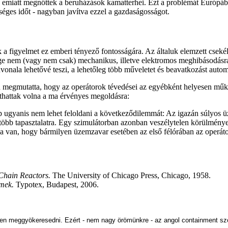
 emiatt megnőttek a beruházások kamatterhei. Ezt a problémát Európában
éges időt - nagyban javítva ezzel a gazdaságosságot.
ták a figyelmet ez emberi tényező fontosságára. Az általuk elemzett csek
 nem (vagy nem csak) mechanikus, illetve elektromos meghibásodásra l
nala lehetővé teszi, a lehetőleg több műveletet és beavatkozást automa
n megmutatta, hogy az operátorok tévedései az egyébként helyesen műkö
athattak volna a ma érvényes megoldásra:
p ugyanis nem lehet feloldani a következődilemmát: Az igazán súlyos 
öbb tapasztalatra. Egy szimulátorban azonban veszélytelen körülmények
 van, hogy bármilyen üzemzavar esetében az első félórában az operáto
Chain Reactors.
The University of Chicago Press, Chicago, 1958.
lmek.
Typotex, Budapest, 2006.
n meggyökeresedni. Ezért - nem nagy örömünkre - az angol containment szó k