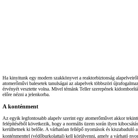
Ha kinyitunk egy modern szakkönyvet a reaktorbiztonság alapelveiről,
atomerőművi balesetek tanulságai az alapelvek többszöri újrafogalmazá
érvényét vesztette volna. Mivel témánk Teller szerepének kidomborít
előre nézni a jelenkorba.
A konténment
Az egyik legfontosabb alapelv szerint egy atomerőművet akkor tekin
felépítéséből következik, hogy a normális üzem során ilyen kibocsát
kerülhetnek ki belőle. A várhatóan fellépő nyomások és kiszabaduló 
konténmenttel (védőburkolattal) kell körülvenni, amely a várható nyo