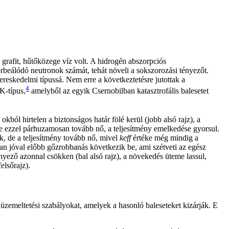
grafit, hűtőközege víz volt. A hidrogén abszorpciós
orbeálódó neutronok számát, tehát növeli a sokszorozási tényezőt.
reskedelmi típussá. Nem erre a következtetésre jutottak a
4
MK-típus,
amelyből az egyik Csernobilban katasztrofális balesetet
okból hirtelen a biztonságos határ fölé kerül (jobb alsó rajz), a
e ezzel párhuzamosan tovább nő, a teljesítmény emelkedése gyorsul.
 de a teljesítmény tovább nő, mivel
keff
értéke még mindig a
onban jóval előbb gőzrobbanás következik be, ami szétveti az egész
yező azonnal csökken (bal alsó rajz), a növekedés üteme lassul,
elsőrajz).
 üzemeltetési szabályokat, amelyek a hasonló baleseteket kizárják. E