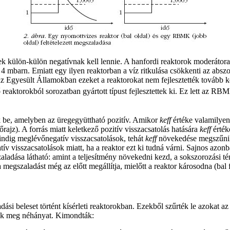
k külön-külön negatívnak kell lennie. A hanfordi reaktorok moderátora 
4 mbarn. Emiatt egy ilyen reaktorban a víz ritkulása csökkenti az absz
az Egyesült Államokban ezeket a reaktorokat nem fejlesztették tovább ke
 reaktorokból sorozatban gyártott típust fejlesztettek ki. Ez lett az RB
k be, amelyben az üregegyüttható pozitív. Amikor
keff
értéke valamilyen 
rajz). A forrás miatt keletkező pozitív visszacsatolás hatására
keff
érték
indig meglévőnegatív visszacsatolások, tehát
keff
növekedése megszűnik,
gatív visszacsatolások miatt, ha a reaktor ezt ki tudná várni. Sajnos az
dása látható: amint a teljesítmény növekedni kezd, a sokszorozási tén
 megszaladást még az előtt megállítja, mielőtt a reaktor károsodna (bal f
i beleset történt kísérleti reaktorokban. Ezekből szűrték le azokat az
ünk meg néhányat. Kimondták: