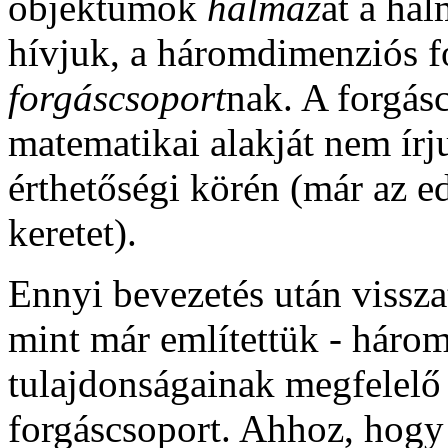
objektumok
halmaz
át a ha
hívjuk, a háromdimenziós f
forgáscsoport
nak. A forgás
matematikai alakját nem írj
érthetőségi körén (már az ed
keretet).
Ennyi bevezetés után vissza
mint már említettük - háro
tulajdonságainak megfelelő
forgáscsoport. Ahhoz, hogy