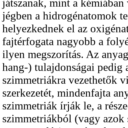
játszanak, mint a kémiában 
jégben a hidrogénatomok te
helyezkednek el az oxigénat
fajtérfogata nagyobb a fol
ilyen megszorítás. Az anyag
hang-) tulajdonságai pedig 
szimmetriákra vezethetők vi
szerkezetét, mindenfajta an
szimmetriák írják le, a rés
szimmetriákból (vagy azok s