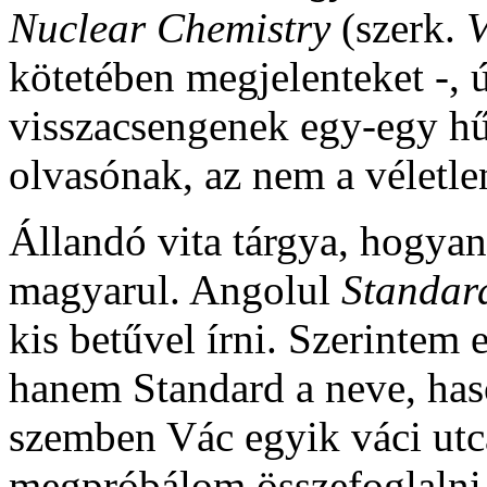
Nuclear Chemistry
(szerk.
V
kötetében megjelenteket -,
visszacsengenek egy-egy hű
olvasónak, az nem a véletl
Állandó vita tárgya, hogyan
magyarul. Angolul
Standar
kis betűvel írni. Szerintem
hanem Standard a neve, haso
szemben Vác egyik váci utc
megpróbálom összefoglalni a