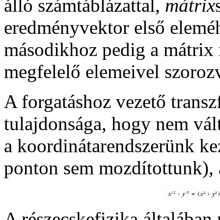
álló számtáblázattal,
mátrix
eredményvektor első eleméhe
másodikhoz pedig a mátrix m
megfelelő elemeivel szoroz
A forgatáshoz vezető trans
tulajdonsága, hogy nem vál
a koordinátarendszerünk ke
ponton sem mozdítottunk), 
A részecskefizika általába