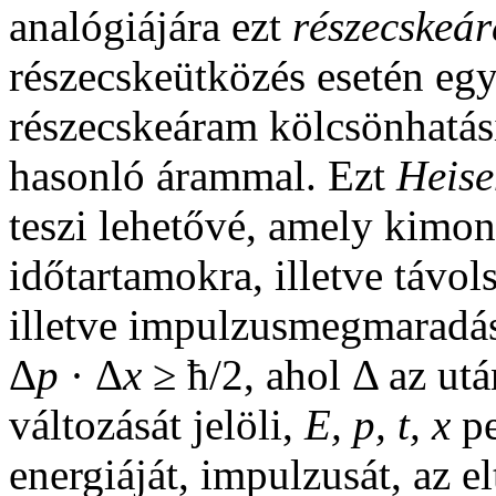
analógiájára ezt
részecskeá
részecskeütközés esetén eg
részecskeáram kölcsönhatás
hasonló árammal. Ezt
Heise
teszi lehetővé, amely kimo
időtartamokra, illetve távo
illetve impulzusmegmaradás
Δ
p
· Δ
x
≥ ħ/2, ahol Δ az utá
változását jelöli,
E, p, t, x
pe
energiáját, impulzusát, az el