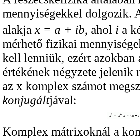
mennyiségekkel dolgozik. 
alakja
x = a + ib
, ahol
i
a k
mérhető fizikai mennyisége
kell lenniük, ezért azokba
értékének négyzete jelenik
az x komplex számot megsz
konjugált
jával:
Komplex mátrixoknál a konj