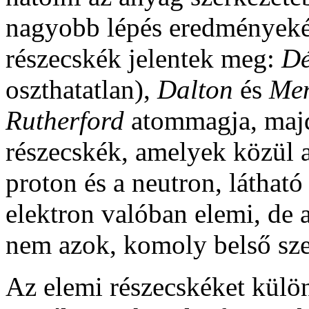
nagyobb lépés eredményekép
részecskék jelentek meg:
Dé
oszthatatlan),
Dalton
és
Men
Rutherford
atommagja, majd
részecskék, amelyek közül a
proton és a neutron, látható
elektron valóban elemi, de 
nem azok, komoly belső sze
Az elemi részecskéket külö