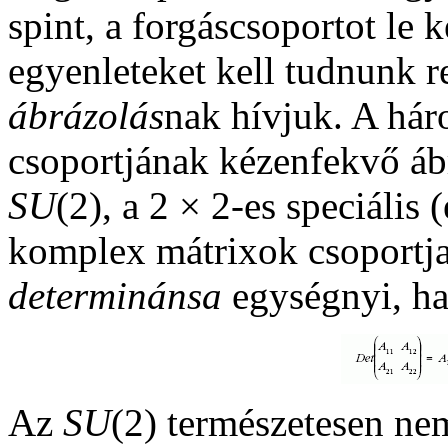
spint, a forgáscsoportot le k
egyenleteket kell tudnunk r
ábrázolás
nak hívjuk. A há
csoportjának kézenfekvő ábr
SU
(2), a 2 × 2-es speciális
komplex mátrixok csoportj
determinánsa
egységnyi, h
Az
SU
(2) természetesen ne