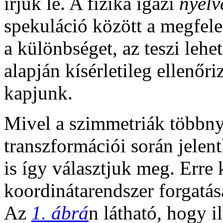
írjuk le. A fizika igazi
nyelv
spekuláció között a megfel
a különbséget, az teszi leh
alapján kísérletileg ellenő
kapjunk.
Mivel a szimmetriák többny
transzformációi során jelen
is így választjuk meg. Erre 
koordinátarendszer forgatás
Az
1. ábrá
n látható, hogy 