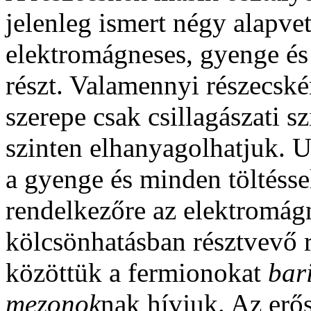
jelenleg ismert négy alapvet
elektromágneses, gyenge és
részt. Valamennyi részecské
szerepe csak csillagászati s
szinten elhanyagolhatjuk. 
a gyenge és minden töltés
rendelkezőre az elektromág
kölcsönhatásban résztvevő 
közöttük a fermionokat
bar
mezonok
nak hívjuk. Az erő