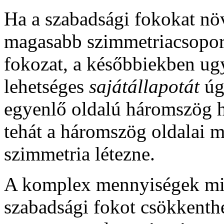
Ha a szabadsági fokokat növ
magasabb szimmetriacsopor
fokozat, a későbbiekben ug
lehetséges
sajátállapotát
úg
egyenlő oldalú háromszög h
tehát a háromszög oldalai 
szimmetria létezne.
A komplex mennyiségek miat
szabadsági fokot csökkenthet