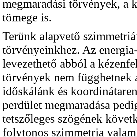
megmaradási törvények, a k
tömege is.
Terünk alapvető szimmetriá
törvényeinkhez. Az energia
levezethető abból a kézenfe
törvények nem függhetnek at
időskálánk és koordinátare
perdület megmaradása pedi
tetszőleges szögének köve
folytonos szimmetria vala