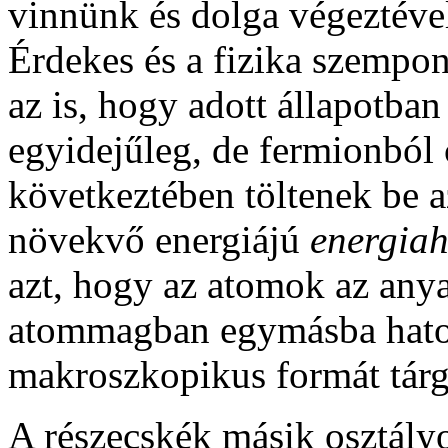
vinnünk és dolga végeztével
Érdekes és a fizika szempo
az is, hogy adott állapotba
egyidejűleg, de fermionból 
következtében töltenek be a
növekvő energiájú
energiah
azt, hogy az atomok az any
atommagban egymásba hatol
makroszkopikus formát tár
A részecskék másik osztály