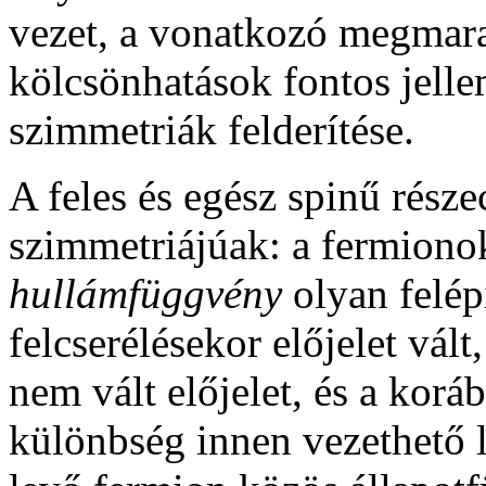
vezet, a vonatkozó megmara
kölcsönhatások fontos jellem
szimmetriák felderítése.
A feles és egész spinű rész
szimmetriájúak: a fermionok 
hullámfüggvény
olyan felép
felcserélésekor előjelet vá
nem vált előjelet, és a kor
különbség innen vezethető l