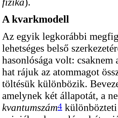
fizika
).
A kvarkmodell
Az egyik legkorábbi megfig
lehetséges belső szerkezetér
hasonlósága volt: csaknem 
hat rájuk az atommagot öss
töltésük különbözik. Beveze
amelynek két állapotát, a ne
4
kvantumszám
különbözteti 