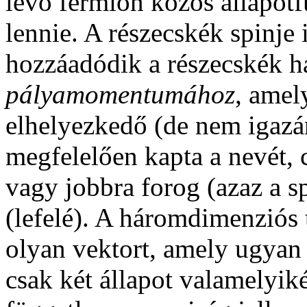
levő fermion közös állapot
lennie. A részecskék spinje i
hozzáadódik a részecskék 
pályamomentumához
, amel
elhelyezkedő (de nem igazá
megfelelően kapta a nevét, c
vagy jobbra forog (azaz a sp
(lefelé). A háromdimenziós 
olyan vektort, amely ugyan
csak két állapot valamelyiké