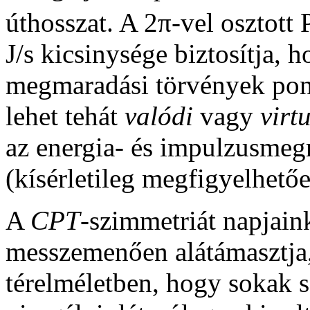
úthosszat. A 2π-vel osztott 
J/s kicsinysége biztosítja,
megmaradási törvények pont
lehet tehát
valódi
vagy
virt
az energia- és impulzusmeg
(kísérletileg megfigyelhető
A
CPT
-szimmetriát napjain
messzemenően alátámasztja, 
térelméletben, hogy sokak sz