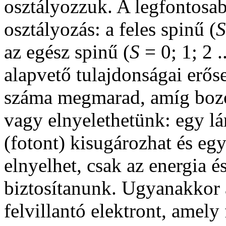
osztályozzuk. A legfontosabb
osztályozás: a feles spinű (
S
az egész spinű (
S
= 0; 1; 2 .
alapvető tulajdonságai erő
száma megmarad, amíg bo
vagy elnyelethetünk: egy l
(fotont) kisugározhat és e
elnyelhet, csak az energia 
biztosítanunk. Ugyanakkor a
felvillantó elektront, amel