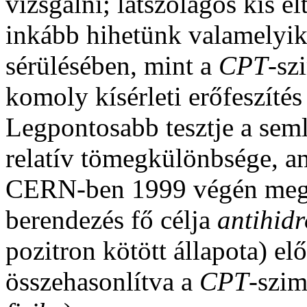
vizsgálni; látszólagos kis e
inkább hihetünk valamelyi
sérülésében, mint a
CPT
-sz
komoly kísérleti erőfeszítés
Legpontosabb tesztje a sem
relatív tömegkülönbsége, a
CERN-ben 1999 végén meg
berendezés fő célja
antihid
pozitron kötött állapota) e
összehasonlítva a
CPT
-szim