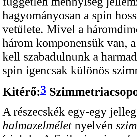
független mennyiség jellem
hagyományosan a spin hossz
vetülete. Mivel a háromdim
három komponensük van, a 
kell szabadulnunk a harmadi
spin igencsak különös szim
3
Kitérő:
Szimmetriacsopo
A részecskék egy-egy jelleg
halmazelmélet
nyelvén
szim