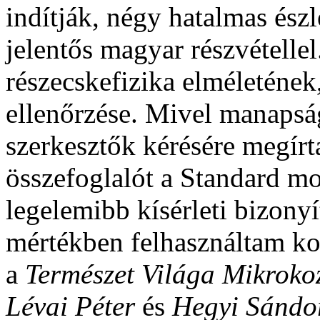
indítják, négy hatalmas ész
jelentős magyar részvételle
részecskefizika elméletének
ellenőrzése. Mivel manapsá
szerkesztők kérésére megírt
összefoglalót a Standard mod
legelemibb kísérleti bizonyí
mértékben felhasználtam ko
a
Természet Világa Mikrok
Lévai Péter
és
Hegyi Sándo