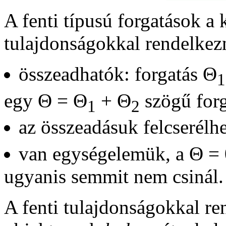
A fenti típusú forgatások a
tulajdonságokkal rendelkez
összeadhatók: forgatás Θ
1
egy Θ = Θ
+ Θ
szögű forg
1
2
az összeadásuk felcserélh
van egységelemük, a Θ = 0
ugyanis semmit nem csinál.
A fenti tulajdonságokkal r