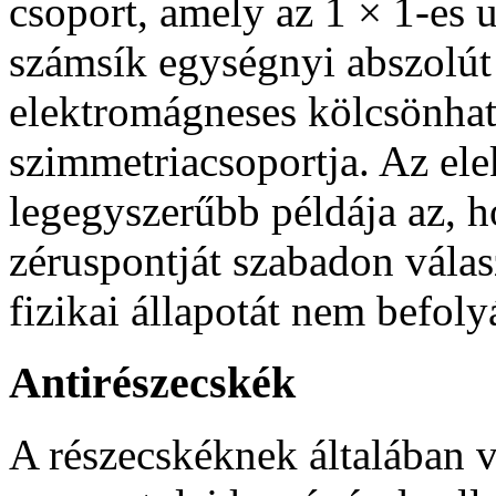
csoport, amely az 1 × 1-es 
számsík egységnyi abszolút
elektromágneses kölcsönha
szimmetriacsoportja. Az el
legegyszerűbb példája az, h
zéruspontját szabadon válas
fizikai állapotát nem befoly
Antirészecskék
A részecskéknek általában 