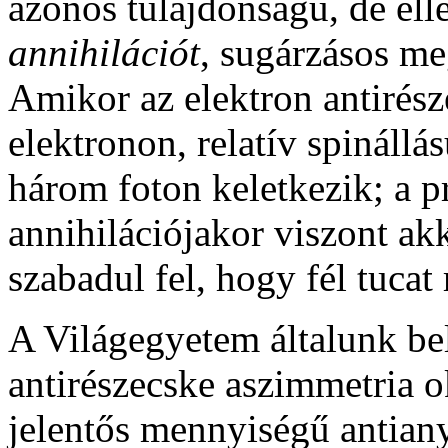
azonos tulajdonságú, de elle
annihilációt
, sugárzásos m
Amikor az elektron antirész
elektronon, relatív spináll
három foton keletkezik; a p
annihilációjakor viszont ak
szabadul fel, hogy fél tucat 
A Világegyetem általunk bel
antirészecske aszimmetria o
jelentős mennyiségű antiany