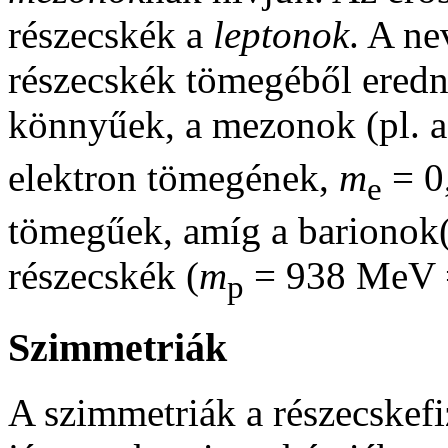
részecskék a
leptonok
. A ne
részecskék tömegéből eredne
könnyűek, a mezonok (pl. a
elektron tömegének,
m
= 0
e
tömegűek, amíg a barionok(
részecskék (
m
= 938 MeV 
p
Szimmetriák
A szimmetriák a részecskef