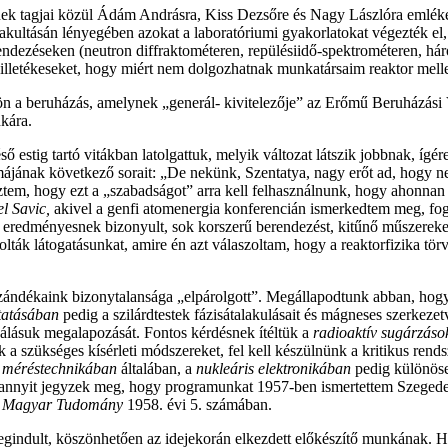
nek tagjai közül Ádám Andrásra, Kiss Dezsőre és Nagy Lászlóra emléke
akultásán lényegében azokat a laboratóriumi gyakorlatokat végezték el,
rendezéseken (neutron diffraktométeren, repülésiidő-spektrométeren, hár
t illetékeseket, hogy miért nem dolgozhatnak munkatársaim reaktor me
ön a beruházás, amelynek „generál-
kivitelezője” az Erőmű Beruházási 
nkára.
 estig tartó vitákban latolgattuk, melyik változat látszik jobbnak, íg
májának következő sorait: „De nekünk, Szentatya, nagy erőt ad, hogy 
tem, hogy ezt a „szabadságot” arra kell felhasználnunk, hogy ahonnan
l Savic,
akivel a genfi atomenergia konferencián ismerkedtem meg, fo
s eredményesnek bizonyult, sok korszerű berendezést, kitűnő műszereket
ták látogatásunkat, amire én azt válaszoltam, hogy a reaktorfizika tö
szándékaink bizonytalansága „elpárolgott”. Megállapodtunk abban, hog
utatásában
pedig a szilárdtestek fázisátalakulásait és mágneses szerkeze
sználásuk megalapozását. Fontos kérdésnek ítéltük a
radioaktív sugárzáso
k a szükséges kísérleti módszereket, fel kell készülnünk a kritikus rend
ű méréstechnikában
általában, a
nukleáris elektronikában
pedig különöse
annyit jegyzek meg, hogy programunkat 1957-ben ismertettem Szegeden, 
a
Magyar Tudomány
1958. évi 5. számában.
gindult, köszönhetően az idejekorán elkezdett előkészítő munkának. H