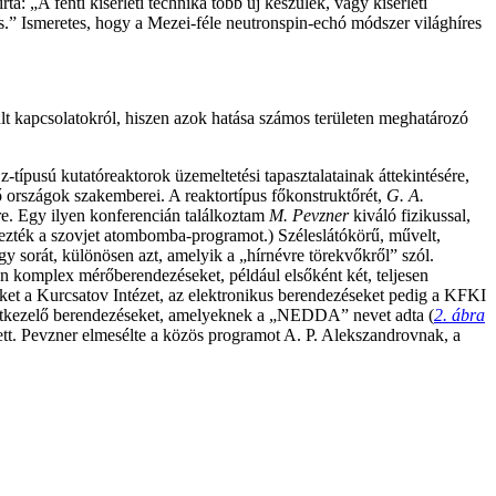
 „A fenti kísérleti technika több új készülék, vagy kísérleti
is.” Ismeretes, hogy a Mezei-féle neutronspin-echó módszer világhíres
lt kapcsolatokról, hiszen azok hatása számos területen meghatározó
Sz-típusú kutatóreaktorok üzemeltetési tapasztalatainak áttekintésére,
 országok szakemberei. A reaktortípus főkonstruktőrét,
G. A.
e. Egy ilyen konferencián találkoztam
M. Pevzner
kiváló fizikussal,
ezték a szovjet atombomba-programot.) Széleslátókörű, művelt,
gy sorát, különösen azt, amelyik a „hírnévre törekvőkről” szól.
n komplex mérőberendezéseket, például elsőként két, teljesen
eket a Kurcsatov Intézet, az elektronikus berendezéseket pedig a KFKI
adatkezelő berendezéseket, amelyeknek a „NEDDA” nevet adta (
2. ábra
ett. Pevzner elmesélte a közös programot A. P. Alekszandrovnak, a