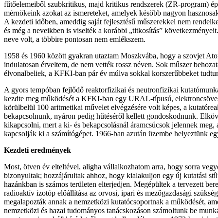
fűtőelemeiből szubkritikus, majd kritikus rendszerek (ZR-program) ép
mérnökeink azokat az ismereteket, amelyek később nagyon hasznosak
A kezdeti időben, ameddig saját fejlesztésű műszerekkel nem rendel
és még a neveikben is viselték a korábbi „titkosítás” következményei
neve volt, a többire pontosan nem emlékszem.
1958 és 1960 között gyakran utaztam Moszkvába, hogy a szovjet Atom
indulatosan érveltem, de nem vették rossz néven. Sok műszer behozata
élvonalbeliek, a KFKI-ban pár év múlva sokkal korszerűbbeket tudtunk
A gyors tempóban fejlődő reaktorfizikai és neutronfizikai kutatómun
kezdte meg működését a KFKI-ban egy URAL-típusú, elektroncsöves sz
körülbelül 100 aritmetikai művelet elvégzésére volt képes, a kutatórea
bekapcsolnunk, nyáron pedig hűtéséről kellett gondoskodnunk. Elköve
kikapcsolni, mert a ki- és bekapcsolásnál áramcsúcsok jelennek meg, 
kapcsolják ki a számítógépet. 1966-ban azután üzembe helyeztünk eg
Kezdeti eredmények
Most, ötven év elteltével, aligha vállalkozhatom arra, hogy sorra ve
bizonyultak; hozzájárultak ahhoz, hogy kialakuljon egy új
kutatási st
hazánkban is számos területen elterjedjen. Megépültek a tervezett bere
radioaktív izotóp előállítása az orvosi, ipari és mezőgazdasági szükség
megalapozták annak a nemzetközi kutatócsoportnak a működését, amely
nemzetközi és hazai tudományos tanácskozáson számoltunk be munkáin