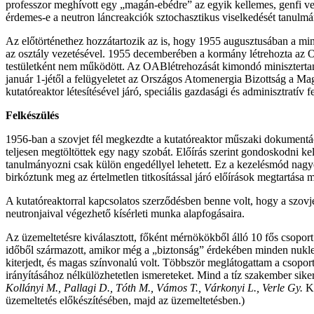
professzor meghívott egy „magán-ebédre” az egyik kellemes, genfi ve
érdemes-e a neutron láncreakciók sztochasztikus viselkedését tanulmá
Az előtörténethez hozzátartozik az is, hogy 1955 augusztusában a mi
az osztály vezetésével. 1955 decemberében a kormány létrehozta az
testületként nem működött. Az OABlétrehozását kimondó minisztertanác
január 1-jétől a felügyeletet az Országos Atomenergia Bizottság a M
kutatóreaktor létesítésével járó, speciális gazdasági és adminisztratív f
Felkészülés
1956-ban a szovjet fél megkezdte a kutatóreaktor műszaki dokumentáció
teljesen megtöltöttek egy nagy szobát. Előírás szerint gondoskodni kel
tanulmányozni csak külön engedéllyel lehetett. Ez a kezelésmód nagyo
birkóztunk meg az értelmetlen titkosítással járó előírások megtartása m
A kutatóreaktorral kapcsolatos szerződésben benne volt, hogy a szovjet
neutronjaival végezhető kísérleti munka alapfogásaira.
Az üzemeltetésre kiválasztott, főként mérnökökből álló 10 fős csopo
időből származott, amikor még a „biztonság” érdekében minden nukleár
kiterjedt, és magas színvonalú volt. Többször meglátogattam a csoport
irányításához nélkülözhetetlen ismereteket. Mind a tíz szakember sikere
Kollányi M., Pallagi D., Tóth M., Vámos T., Várkonyi L., Verle Gy.
K
üzemeltetés előkészítésében, majd az üzemeltetésben.)