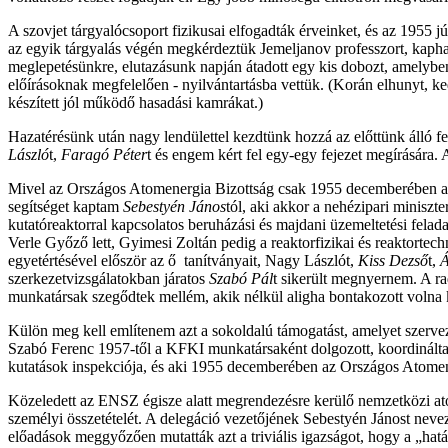
A szovjet tárgyalócsoport fizikusai elfogadták érveinket, és az 1955 
az egyik tárgyalás végén megkérdeztük Jemeljanov professzort, kaph
meglepetésünkre, elutazásunk napján átadott egy kis dobozt, amelyben
előírásoknak megfelelően - nyilvántartásba vettük. (Korán elhunyt, 
készített jól működő hasadási kamrákat.)
Hazatérésünk után nagy lendülettel kezdtünk hozzá az előttünk álló f
László
t,
Faragó Péter
t és engem kért fel egy-egy fejezet megírására
Mivel az Országos Atomenergia Bizottság csak 1955 decemberében alaku
segítséget kaptam
Sebestyén János
tól, aki akkor a nehézipari miniszt
kutatóreaktorral kapcsolatos beruházási és majdani üzemeltetési felad
Verle Győző lett, Gyimesi Zoltán pedig a reaktorfizikai és reaktortec
egyetértésével először az ő
tanítvá
nyait, Nagy Lászlót,
Kiss Dezső
t,
Á
szerkezetvizsgálatokban járatos
Szabó Pál
t sikerült megnyernem. A ra
munkatársak szegődtek mellém, akik nélkül aligha bontakozott volna 
Külön meg kell említenem azt a sokoldalú támogatást, amelyet szerve
Szabó Ferenc 1957-től a KFKI munkatársaként dolgozott, koordinálta 
kutatások inspekciója, és aki 1955 decemberében az Országos Atomener
Közeledett az ENSZ égisze alatt megrendezésre kerülő nemzetközi ato
személyi összetételét. A delegáció vezetőjének Sebestyén Jánost neve
előadások meggyőzően mutatták azt a triviális igazságot, hogy a „h