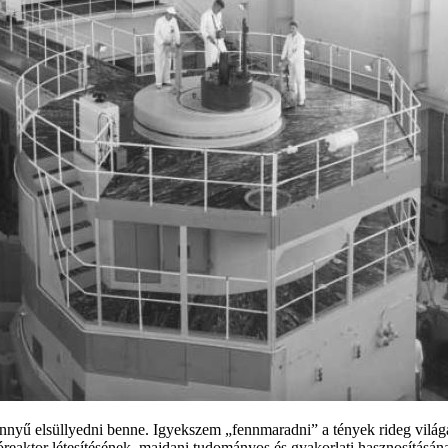
nyű elsüllyedni benne. Igyekszem „fennmaradni” a tények rideg világ
óreaktor létesítésének, majdani tudományos és gyakorlati hasznosításá