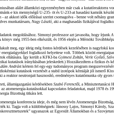
júniusában aláírt államközi egyezményben már csak a kutatóreaktorra vo
atnánk-e kis mennyiségű U-235- öt és U-233-at hasadási kamrák készít
 - az akkori idők előírásai szerint csomagolva - benne volt néhány gr
kedves munkatársam,
Nagy László,
aki a maghasadás fizikájával foglalko
eladatok megoldásához. Simonyi professzor azt javasolta, hogy írjunk
A
. A könyv még 1955-ben elkészült, és 1956 elején a Mérnöki Továbbképz
lt meg, egy ideig még fontos kérdések kezelésében is nagyfokú koordiná
er energiaügyekkel foglalkozó helyettese volt. Többek között energiaipa
atok ellátására. Így került a KFKI-ba
Gyimesi Zoltán, Verle Győző, Szí
hnikai kutatások irányításában jeleskedett.) Hozzákezdtem a fizikus és 
dám András
t kértem fel egy-egy tudományos program megszervezésére
diokémiai kutatások vezetését a stabil izotópok kémiáját jól ismerő
Kiss
ki a reaktor neutronjait hasznosító, eredményes kutatómunka oly gyors
zeti, államigazgatási kérdésekben
Szabó Ferenc
től, a Minisztertanácsi 
az atomenergia-kutatásokkal kapcsolatos feladatokat, majd 1978 és 199
gia Bizottság titkára lett.
menergia konferencia ideje, és még nem lévén Atomenergia Bizottság, 
zték ki. Tagja volt a küldöttségnek: Jánossy Lajos, Simonyi Károly, Sz
atáskeresztmetszetek” ugyanazok az Egyesült Államokban és a Szovjetun