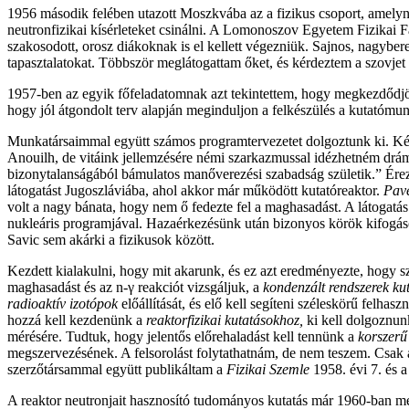
1956 második felében utazott Moszkvába az a fizikus csoport, amely
neutronfizikai kísérleteket csinálni. A Lomonoszov Egyetem Fizikai F
szakosodott, orosz diákoknak is el kellett végezniük. Sajnos, nagybe
tapasztalatokat. Többször meglátogattam őket, és kérdeztem a szovje
1957-ben az egyik főfeladatomnak azt tekintettem, hogy megkezdődj
hogy jól átgondolt terv alapján meginduljon a felkészülés a kutatómu
Munkatársaimmal együtt számos programtervezetet dolgoztunk ki. Késő
Anouilh, de vitáink jellemzésére némi szarkazmussal idézhetném drá
bizonytalanságából bámulatos manőverezési szabadság születik.” Érez
látogatást Jugoszláviába, ahol akkor már működött kutatóreaktor.
Pave
volt a nagy bánata, hogy nem ő fedezte fel a maghasadást. A látogatá
nukleáris programjával. Hazaérkezésünk után bizonyos körök kifogásol
Savic sem akárki a fizikusok között.
Kezdett kialakulni, hogy mit akarunk, és ez azt eredményezte, hogy 
maghasadást és az n-γ reakciót vizsgáljuk, a
kondenzált rendszerek k
radioaktív izotópok
előállítását, és elő kell segíteni széleskörű felha
hozzá kell kezdenünk a
reaktorfizikai kutatásokhoz,
ki kell dolgoznun
mérésére. Tudtuk, hogy jelentős előrehaladást kell tennünk a
korszer
megszervezésének. A felsorolást folytathatnám, de nem teszem. Csak 
szerzőtársammal együtt publikáltam a
Fizikai Szemle
1958. évi 7. és 
A reaktor neutronjait hasznosító tudományos kutatás már 1960-ban me