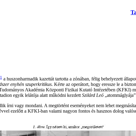
T
1
a huszonharmadik kazettát tartotta a zónában, félig behelyezett állap
dszer enyhén szuperkritikus.
Kérte az operátort, hogy eressze le a bizto
 Tudományos Akadémia Központi Fizikai Kutató Intézetében (KFKI) meg
tadion egyik lelátója alatt működni kezdett
Szilárd Leó
„atommáglyája”
illik írni vagy mondani. A megtörtént eseményeket nem lehet megmásíta
évvel ezelőtt a KFKI-ban valami nagyon fontos és hasznos dolog valósult