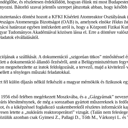
ndéglőbe, és részletesen érdeklődött, hogyan élünk mi most Budapesten
nyozni. Bátorító szavai jelentős szerepet játszottak abban, hogy későb
nisztertanács döntést hozott a KFKI Kísérleti Atomreaktor Osztályána
 Országos Atomenergia Bizottságot (OAB) is, amelynek elnöke
Hidas Is
si határozat egyben intézkedett arról is, hogy a Központi Fizikai Kuta
agyar Tudományos Akadémiával közösen lássa el. Erre a döntésre valósz
eladatok elvállalásától.
jának a szállítását. A dokumentáció „szigorúan titkos” minősítéssel érk
lett a dokumentáció állandó őrzéséről, amit a Belügyminisztérium fegyve
n megnehezítette az iratok feldolgozását, a tervező, majd a kivitelez
ellett a tényleges műszaki feladatokkal.
 fél külön díjazás nélkül felkészíti a magyar mérnökök és fizikusok egy-
rt 1956 első felében megérkezett Moszkvába, és a „Gázgyárnak” neveze
is létesítménynek, de még a sorozatban gyártott műszereknek is fedőne
ot, és a kiképzéssel foglalkozó szakemberektől részletes információt k
sen letette a „nukleáris reaktoroperátori” vizsgát. (Talán nem feleslege
özülük azonban csak Gyimesi Z., Pallagi D., Tóth M., Várkonyi L. és 