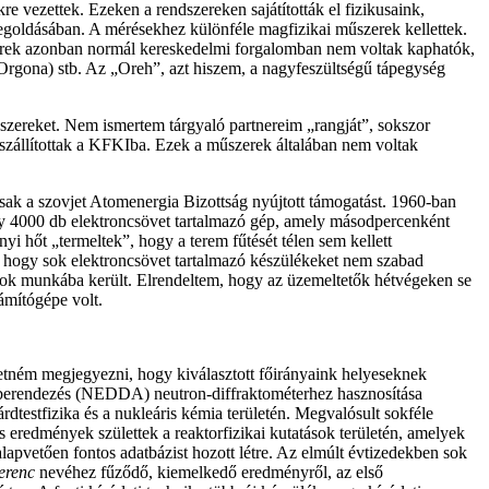
 vezettek. Ezeken a rendszereken sajátították el fizikusaink,
oldásában. A mérésekhez különféle magfizikai műszerek kellettek.
zerek azonban normál kereskedelmi forgalomban nem voltak kaphatók,
(Orgona) stb. Az „Oreh”, azt hiszem, a nagyfeszültségű tápegység
zereket. Nem ismertem tárgyaló partnereim „rangját”, sokszor
 szállítottak a KFKIba. Ezek a műszerek általában nem voltak
sak a szovjet Atomenergia Bizottság nyújtott támogatást. 1960-ban
y 4000 db elektroncsövet tartalmazó gép, amely másodpercenként
yi hőt „termeltek”, hogy a terem fűtését télen sem kellett
, hogy sok elektroncsövet tartalmazó készülékeket nem szabad
 sok munkába került. Elrendeltem, hogy az üzemeltetők hétvégeken se
ámítógépe volt.
retném megjegyezni, hogy kiválasztott főirányaink helyeseknek
 berendezés (NEDDA) neutron-diffraktométerhez hasznosítása
rdtestfizika és a nukleáris kémia területén. Megvalósult sokféle
kes eredmények születtek a reaktorfizikai kutatások területén, amelyek
pvetően fontos adatbázist hozott létre. Az elmúlt évtizedekben sok
erenc
nevéhez fűződő, kiemelkedő eredményről, az első