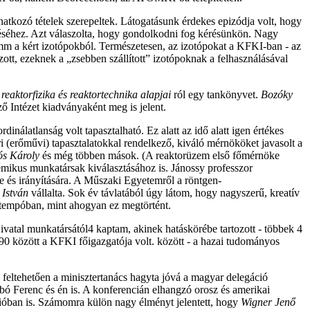
natkozó tételek szerepeltek. Látogatásunk érdekes epizódja volt, hogy
éséhez. Azt válaszolta, hogy gondolkodni fog kérésünkön. Nagy
amm a kért izotópokból. Természetesen, az izotópokat a KFKI-ban - az
zott, ezeknek a „zsebben szállított” izotópoknak a felhasználásával
 reaktorfizika és reaktortechnika alapjai
ról egy tankönyvet.
Bozóky
ő Intézet kiadványaként meg is jelent.
latlanság volt tapasztalható. Ez alatt az idő alatt igen értékes
ri (erőművi) tapasztalatokkal rendelkező, kiváló mérnököket javasolt a
vós Károly
és még többen mások. (A reaktorüzem első főmérnöke
kémikus munkatársak kiválasztásához is. Jánossy professzor
 és irányítására. A Műszaki Egyetemről a röntgen-
 István
vállalta. Sok év távlatából úgy látom, hogy nagyszerű, kreatív
 tempóban, mint ahogyan ez megtörtént.
Hivatal munkatársától4
kaptam, akinek hatáskörébe tartozott - többek 4
0 között a KFKI főigazgatója volt. között - a hazai tudományos
feltehetően a minisztertanács hagyta jóvá a magyar delegáció
abó Ferenc és én is. A konferencián elhangzó orosz és amerikai
ióban is. Számomra külön nagy élményt jelentett, hogy
Wigner Jenő