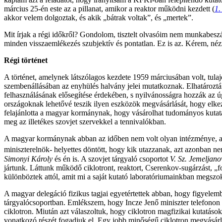
március 25-én este az a pillanat, amikor a reaktor működni kezdett (
1.
akkor velem dolgoztak, és akik „bátrak voltak”, és „mertek”.
Mit írjak a régi időkről? Gondolom, tisztelt olvasóim nem munkabeszá
minden visszaemlékezés szubjektív és pontatlan. Ez is az. Kérem, nézz
Régi történet
A történet, amelynek látszólagos kezdete 1959 márciusában volt, tul
szembenállásában az enyhülés halvány jelei mutatkoznak. Elhatározták
felhasználásának elősegítése érdekében, s nyilvánosságra hozzák az ú
országoknak lehetővé teszik ilyen eszközök megvásárlását, hogy elke
felajánlotta a magyar kormánynak, hogy vásárolhat tudományos kutatá
meg az illetékes szovjet szervekkel a tennivalókban.
A magyar kormánynak abban az időben nem volt olyan intézménye, amely
miniszterelnök- helyettes döntött, hogy kik utazzanak, azt azonban ne
Simonyi
Károly
és én is. A szovjet tárgyaló csoportot
V. Sz. Jemeljano
jártunk. Láttunk működő ciklotront, reaktort, Cserenkov-sugárzást, 
különböztek attól, amit mi a saját kutató laboratóriumainkban megszo
A magyar delegáció fizikus tagjai egyetértettek abban, hogy figyelemb
tárgyalócsoportban. Emlékszem, hogy Incze Jenő miniszter telefonon f
ciklotron. Miután azt válaszoltuk, hogy ciklotron magfizikai kutatás
vonatkozó részét fogadjuk el. Egy jobb minőségű ciklotron megvásár