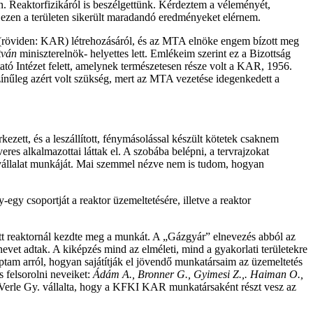
. Reaktorfizikáról is beszélgettünk. Kérdeztem a véleményét,
b ezen a területen sikerült maradandó eredményeket elérnem.
k (röviden: KAR) létrehozásáról, és az MTA elnöke engem bízott meg
tván
miniszterelnök- helyettes lett. Emlékeim szerint ez a Bizottság
tó Intézet felett, amelynek természetesen része volt a KAR, 1956.
ínűleg azért volt szükség, mert az MTA vezetése idegenkedett a
ezett, és a leszállított, fénymásolással készült kötetek csaknem
res alkalmazottai láttak el. A szobába belépni, a tervrajzokat
ő vállalat munkáját. Mai szemmel nézve nem is tudom, hogyan
egy csoportját a reaktor üzemeltetésére, illetve a reaktor
tt reaktornál kezdte meg a munkát. A „Gázgyár” elnevezés abból az
vet adtak. A kiképzés mind az elméleti, mind a gyakorlati területekre
aptam arról, hogyan sajátítják el jövendő munkatársaim az üzemeltetés
s felsorolni neveiket:
Ádám A., Bronner G., Gyimesi Z.,. Haiman O.,
Verle Gy. vállalta, hogy a KFKI KAR munkatársaként részt vesz az