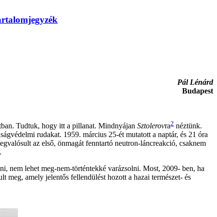
artalomjegyzék
Pál Lénárd
Budapest
2
otban. Tudtuk, hogy itt a pillanat. Mindnyájan
Sztolerov
ra
néztünk.
nságvédelmi rudakat. 1959. március 25-ét mutatott a naptár, és 21 óra
valósult az első, önmagát fenntartó neutron-láncreakció, csaknem
.
ni, nem lehet meg-nem-történtekké varázsolni. Most, 2009- ben, ha
 meg, amely jelentős fellendülést hozott a hazai természet- és