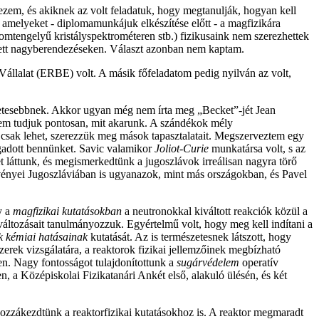
zem, és akiknek az volt feladatuk, hogy megtanulják, hogyan kell
 amelyeket - diplomamunkájuk elkészítése előtt - a magfizikára
omtengelyű kristályspektrométeren stb.) fizikusaink nem szerezhettek
llett nagyberendezéseken. Választ azonban nem kaptam.
Vállalat (ERBE) volt. A másik főfeladatom pedig nyilván az volt,
éretesebbnek. Akkor ugyan még nem írta meg „Becket”-jét Jean
nem tudjuk pontosan, mit akarunk. A szándékok mély
 csak lehet, szerezzük meg mások tapasztalatait. Megszerveztem egy
gadott bennünket. Savic valamikor
Joliot-Curie
munkatársa volt, s az
 láttunk, és megismerkedtünk a jugoszlávok irreálisan nagyra törő
rvényei Jugoszláviában is ugyanazok, mint más országokban, és Pavel
y a
magfizikai kutatásokban
a neutronokkal kiváltott reakciók közül a
tváltozásait tanulmányozzuk. Egyértelmű volt, hogy meg kell indítani a
k kémiai hatásainak
kutatását. Az is természetesnek látszott, hogy
szerek vizsgálatára, a reaktorok fizikai jellemzőinek megbízható
n. Nagy fontosságot tulajdonítottunk a
sugárvédelem
operatív
a Középiskolai Fizikatanári Ankét első, alakuló ülésén, és két
ozzákezdtünk a reaktorfizikai kutatásokhoz is. A reaktor megmaradt