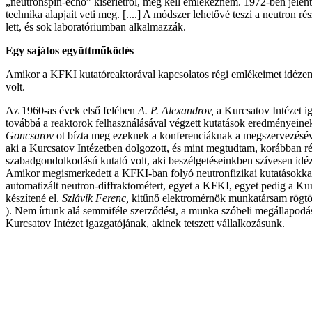
„neutronspin-echó” kísérletről, meg kell emlékeznem. 1972-ben jelent 
technika alapjait veti meg. [....] A módszer lehetővé teszi a neutron
lett, és sok laboratóriumban alkalmazzák.
Egy sajátos együttműködés
Amikor a KFKI kutatóreaktorával kapcsolatos régi emlékeimet idézem, 
volt.
Az 1960-as évek első felében
A. P. Alexandrov,
a Kurcsatov Intézet ig
továbbá a reaktorok felhasználásával végzett kutatások eredményeine
Goncsarov
ot bízta meg ezeknek a konferenciáknak a megszervezésév
aki a Kurcsatov Intézetben dolgozott, és mint megtudtam, korábban r
szabadgondolkodású kutató volt, aki beszélgetéseinkben szívesen idézt
Amikor megismerkedett a KFKI-ban folyó neutronfizikai kutatásokkal,
automatizált neutron-diffraktométert, egyet a KFKI, egyet pedig a Ku
készítené el.
Szlávik Ferenc,
kitűnő elektromérnök munkatársam rögtön
).
Nem írtunk alá semmiféle szerződést, a munka szóbeli megállapodás 
Kurcsatov Intézet igazgatójának, akinek tetszett vállalkozásunk.