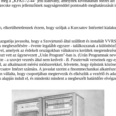
meg a „KFKI-72-44” jelű kiadvány, amelynek kivonatában Mezei azt írta:
 részecske egyes jellemzőinek nagyságrenddel pontosabb meghatározását 
elkerülhetetlennek érzem, hogy szóljak a Kurcsatov Intézettel kialaku
azgatója javasolta, hogy a Szovjetunió által szállított és installált VVR
k megbeszélésére - évente legalább egyszer - találkozzanak a különböző
el, amelyek az érdekelt országokban váltakozva kerültek megrendezésr
észt vett az úgynevezett „Urán Program”-ban is. (Urán Programnak nev
e - a szovjet vezetés által nem kedvelt -
B. Paszternák
verseinek egy-e
 az alkalmazott mérési módszerekkel, felvetette, hogy építsünk közöse
rcsatov Intézet számára. A javaslat szerint a finommechanikai alkatrész
 vállalta, hogy csoportjában megtervezik és elkészítik a vezérlő és 
alapján indult el, és mindenki mindent a megbeszélt határidőre elvégz