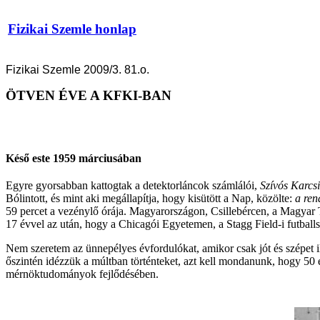
Fizikai Szemle honlap
Fizikai Szemle 2009/3. 81.o.
ÖTVEN ÉVE A KFKI-BAN
Késő este 1959 márciusában
Egyre gyorsabban kattogtak a detektorláncok számlálói,
Szívós Karcsi
Bólintott, és mint aki megállapítja, hogy kisütött a Nap, közölte:
a ren
59 percet a vezénylő órája. Magyarországon, Csillebércen, a Magyar
17 évvel az után, hogy a Chicagói Egyetemen, a Stagg Field-i futballs
Nem szeretem az ünnepélyes évfordulókat, amikor csak jót és szépet 
őszintén idézzük a múltban történteket, azt kell mondanunk, hogy 50 
mérnöktudományok fejlődésében.