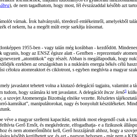
 ábra
),
de nem tagadhatom, hogy most, fél évszázaddal később azt tarto
molót várnak. Írok halványuló, töredező emlékeimről, amelyekből talán
ék el nekem, ha a megélt múlt ereje sarkítja írásomat.
ajdonképpen 1955-ben - vagy talán még korábban - kezdődött. Mindenese
 ugyanis, hogy az ENSZ égisze alatt - Genfben - reprezentatív atomener
gynevezett „atomtitkok” egy részét. Abban is megállapodtak, hogy nukl
zdődjék ezekben az országokban is a nukleáris energia békés célú haszn
si célokra atomreaktort és ciklotront, s egyben meghívta a magyar sza
 javaslatot tehetett volna a kiutazó delegáció tagjaira, valamint a t
3
m tudom, hogy számára ki tett javaslatot. A delegációt
Incze
Jenő
külk
v,
a szovjet Atomenergia Bizottság elnöke vezette. Részletes tájékoztatá
„forró-kamrákat”, manipulátorokat, nagy és bonyolult készülékeket. Mi
ktunk.
e véve a magyar szellemi kapacitást, nekünk most elegendő csak a kutat
elhívta Gerő Ernőt, és megkérdezte, elfogadhatja- e a fizikusok állásp
okhoz és nem atomerőműhöz kell, Gerő hozzájárult ahhoz, hogy a szovje
lására később kerülhetett sor, és azt - nagyon helyesen - már nem a 