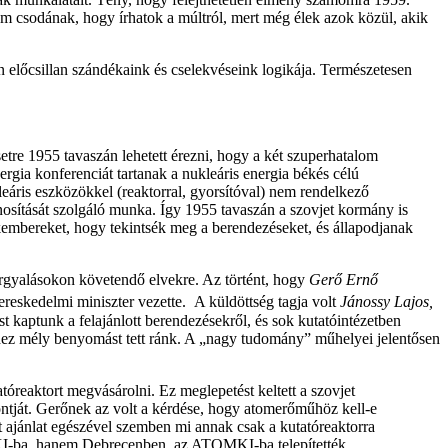
m csodának, hogy írhatok a múltról, mert még élek azok közül, akik
 előcsillan szándékaink és cselekvéseink logikája. Természetesen
tre 1955 tavaszán lehetett érezni, hogy a két szuperhatalom
gia konferenciát tartanak a nukleáris energia békés célú
eáris eszközökkel (reaktorral, gyorsítóval) nem rendelkező
osítását szolgáló munka. Így 1955 tavaszán a szovjet kormány is
kembereket, hogy tekintsék meg a berendezéseket, és állapodjanak
árgyalásokon követendő elvekre. Az történt, hogy
Gerő Ernő
ereskedelmi miniszter vezette.
A küldöttség tagja volt
Jánossy Lajos,
st kaptunk a felajánlott berendezésekről, és sok kutatóintézetben
ndez mély benyomást tett ránk. A „nagy tudomány” műhelyei jelentősen
óreaktort megvásárolni. Ez meglepetést keltett a szovjet
ontját. Gerőnek az volt a kérdése, hogy atomerőműhöz kell-e
t ajánlat egészével szemben mi annak csak a kutatóreaktorra
KFKI-ba, hanem Debrecenben, az ATOMKI-ba telepítették.