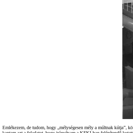
Emlékezem, de tudom, hogy „mélységesen mély a múltnak kútja”, kön
kaptam azt a feladatot, hogy irányítsam a KFKI-ban felépítendő kutat