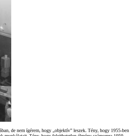
ában, de nem ígérem, hogy „objektív” leszek. Tény, hogy 1955-ben
nak munkálatait. Tény, hogy felejthetetlen élmény számomra 1959.