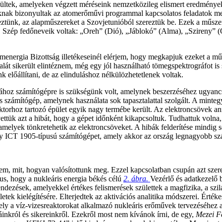
ültek, amelyeken végzett méréseink nemzetközileg elismert eredményekre
nak bizonyultak az atomerőművi programmal kapcsolatos feladatok meg
keztünk, az alapműszereket a Szovjetunióból szereztük be. Ezek a műs
t. Szép fedőneveik voltak: „Oreh” (Dió), „Jáblokó” (Alma), „Szireny” 
energia Bizottság illetékeseinél elérjem, hogy megkapjuk ezeket a műs
lát sikerült elintéznem, még egy jól használható tömegspektrográfot is
 előállítani, de az elinduláshoz nélkülözhetetlenek voltak.
kához számítógépre is szükségünk volt, amelynek beszerzéséhez ugyanc
ámítógép, amelynek használata sok tapasztalattal szolgált. A minteg
ktorhoz tartozó épület egyik nagy termébe került. Az elektroncsövek ann
ttük azt a hibát, hogy a gépet időnként kikapcsoltuk. Tudhattuk volna
amelyek tönkretehetik az elektroncsöveket. A hibák felderítése mindig
y ICT 1905-típusú számítógépet, amely akkor az ország legnagyobb sz
gyem, mit, hogyan valósítottunk meg. Ezzel kapcsolatban csupán azt sze
ílus, hogy a nukleáris energia békés célú
2. ábra.
Vezérlő és adatkezelő
ndezések, amelyekkel értékes felismerések születtek a magfizika, a szilá
letek kielégítésére. Elterjedtek az aktivációs analitika módszerei. Érté
 a víz-vizesreaktorokat alkalmazó nukleáris erőművek tervezéséhez ala
król és sikereinkről. Ezekről most nem kívánok írni, de egy,
Mezei F