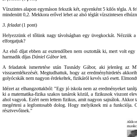
Vízszintes alapon egymáson fekszik két, egyenként 5 kilós tégla. A fel
mindenütt 0,2. Mekkora erővel lehet az alsó téglát vízszintesen elhúzn
3. feladat
(1 pont)
Helyezzünk el tőlünk nagy távolságban egy üvegkockát. Nézzük a ko
elforgatjuk?
Az első díjat ebben az esztendőben nem osztották ki, mert volt egy
harmadik díjas
Dániel Gábor
lett.
A feladatok ismertetése után Tusnády Gábor, aki jelenleg az MTA
visszaemlékezését. Megtudhattuk, hogy az eredményhirdetés akkorib
golyócskák nem nagyon érdekeltek, fizikáról kevés szó esett. Elmondta
Idézet az elhangzottakból: "Egy jó iskola nem az eredményeket tanítj
ki a matematika-fizika szakos tanárok közül, a fizikusok viszont el
ahol vagyok. Ezért nem lettem fizikus, amit nagyon sajnálok. Akkor t
megérteni a legfontosabb dolog. Hogy melyiknek mi a funkciója. C
résztvevőinek."