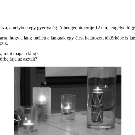
.
áza, amelyben egy gyertya ég. A henger átmérője 12 cm, tengelye függő
arra, hogy a láng mellett a lángnak egy éles, határozott tükörképe is lá
ozik.
k, mint maga a láng?
bejárja az asztalt?