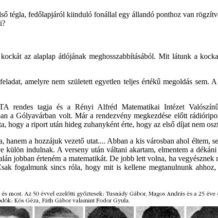
ső tégla, fedőlapjáról kiinduló fonállal egy állandó ponthoz van rögzítv
i?
ckát az alaplap átlójának meghosszabbításából. Mit látunk a kocka 
 feladat, amelyre nem született egyetlen teljes értékű megoldás sem.
 rendes tagja és a Rényi Alfréd Matematikai Intézet Valószínűség
an a Gólyavárban volt. Már a rendezvény megkezdése előtt rádióriport
, hogy a riport után hideg zuhanyként érte, hogy az első díjat nem oszt
a, hanem a hozzájuk vezető utat.... Abban a kis városban ahol éltem, 
eve külön indulnak. A verseny után váltani akartam, elmentem a dékáni
alán jobban érteném a matematikát. De jobb lett volna, ha vegyésznek 
sak fogalmunk sincs róla, hogy mit is kellene megtanulnunk ahhoz,