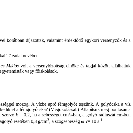
el korábban díjazottak, valamint érdeklődő egykori versenyzők és a
ikai Társulat nevében.
es Miklós
volt a versenybizottság elnöke és tagjai között találhattuk
 egyetemisták vagy főiskolások.
bességgel mozog. A vízbe apró fémgolyót teszünk. A golyócska a víz
zkedik el a fémgolyócska? (Megokolással.) Állapítsuk meg pontosan a
gi szorzó
k
= 0,2, ha a sebességet cm/s-ban, a golyó rádiuszát cm-ben
3
-1
agolyó esetében 0,3 g/cm
, a szögsebesség ω ?= 10 s
.