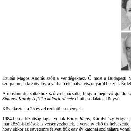
Ezután Magos András szólt a vendégekhez. Ő most a Budapesti Mű
szorgalom, a kreativitás, a várható életpálya viszonyáról beszélt. Érd
A mostani díjazottakhoz szólva tanácsolta, hogy a meglévő gondolkod
Simonyi Károly A fizika kultúrtörténete
című csodálatos könyvét.
Következtek a 25 évvel ezelőtti események.
1984-ben a bizottság tagjai voltak
Boros János
, Károlyházy Frigyes,
már középiskolások is versenyezhettek, a verseny első tíz helyezettje 
hogy ekkor az egyetemre felvett fiúk egy év katonai szolgálatra vonult