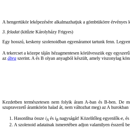
A hengertükör leképezésére alkalmazhatjuk a gömbtükörre érvényes l
3. feladat
(kitűzte Károlyházy Frigyes)
Egy hosszú, keskeny szolenoidban egyenáramot tartunk fenn. Legyen
A tekercset a közepe táján hézagmentesen körülvesszük egy egyszerű, z
az
ábra
szerint. A és B olyan anyagból készült, amely viszonylag kön
Kezdetben természetesen nem folyik áram A-ban és B-ben. De mos
szupravezető áramkörön halad át, nem változhat meg) az A hurokba
Hasonlítsa össze
i
és
i
nagyságát! Közelítőleg egyenlők-e, és
A
B
A szolenoid adatainak ismeretében adjon valamilyen ésszerű be