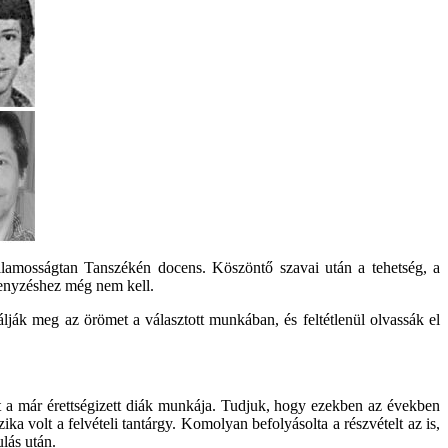
amosságtan Tanszékén docens. Köszöntő szavai után a tehetség, a
rsenyzéshez még nem kell.
lják meg az örömet a választott munkában, és feltétlenül olvassák el
t a már érettségizett diák munkája. Tudjuk, hogy ezekben az években
ka volt a felvételi tantárgy. Komolyan befolyásolta a részvételt az is,
lás után.