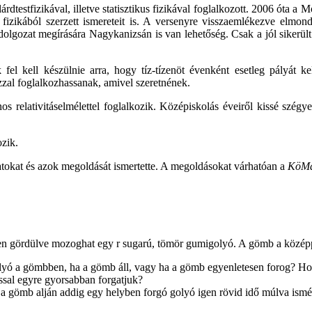
dtestfizikával, illetve statisztikus fizikával foglalkozott. 2006 óta a 
fizikából szerzett ismereteit is. A versenyre visszaemlékezve elmond
lgozat megírására Nagykanizsán is van lehetőség. Csak a jól sikerült
el kell készülnie arra, hogy tíz-tízenöt évenként esetleg pályát kell 
al foglalkozhassanak, amivel szeretnének.
s relativitáselmélettel foglalkozik. Középiskolás éveiről kissé szégy
ozik.
tokat és azok megoldását ismertette. A megoldásokat várhatóan a
KöM
n gördülve mozoghat egy r sugarú, tömör gumigolyó. A gömb a középpont
olyó a gömbben, ha a gömb áll, vagy ha a gömb egyenletesen forog? H
ssal egyre gyorsabban forgatjuk?
a gömb alján addig egy helyben forgó golyó igen rövid idő múlva ismét t