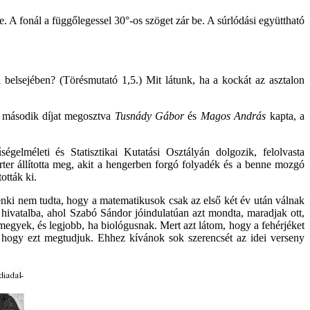
e. A fonál a függőlegessel 30°-os szöget zár be. A súrlódási együttható
belsejében? (Törésmutató 1,5.) Mit látunk, ha a kockát az asztalon
 A második díjat megosztva
Tusnády Gábor
és
Magos András
kapta, a
elméleti és Statisztikai Kutatási Osztályán dolgozik, felolvasta
er állította meg, akit a hengerben forgó folyadék és a benne mozgó
ották ki.
senki nem tudta, hogy a matematikusok csak az első két év után válnak
 hivatalba, ahol Szabó Sándor jóindulatúan azt mondta, maradjak ott,
megyek, és legjobb, ha biológusnak. Mert azt látom, hogy a fehérjéket
 hogy ezt megtudjuk. Ehhez kívánok sok szerencsét az idei verseny