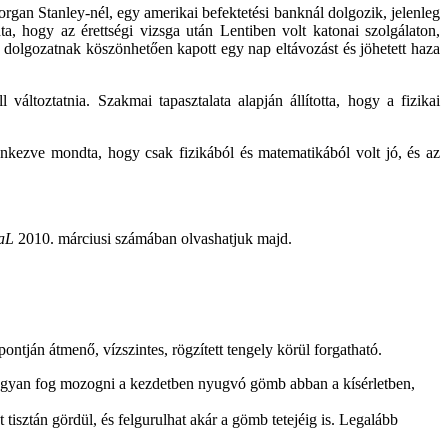
Morgan Stanley-nél, egy amerikai befektetési banknál dolgozik, jelenleg
ta, hogy az érettségi vizsga után Lentiben volt katonai szolgálaton,
 dolgozatnak köszönhetően kapott egy nap eltávozást és jöhetett haza
változtatnia. Szakmai tapasztalata alapján állította, hogy a fizikai
enkezve mondta, hogy csak fizikából és matematikából volt jó, és az
aL
2010. márciusi számában olvashatjuk majd.
ján átmenő, vízszintes, rögzített tengely körül forgatható.
ogyan fog mozogni a kezdetben nyugvó gömb abban a kísérletben,
isztán gördül, és felgurulhat akár a gömb tetejéig is. Legalább