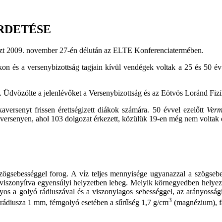
RDETÉSE
észt 2009. november 27-én délután az ELTE Konferenciatermében.
 és a versenybizottság tagjain kívül vendégek voltak a 25 és 50 évv
g. Üdvözölte a jelenlévőket a Versenybizottság és az Eötvös Loránd Fiz
aversenyt frissen érettségizett diákok számára. 50 évvel ezelőtt
Verm
t a versenyen, ahol 103 dolgozat érkezett, közülük 19-en még nem voltak
ó szögsebességgel forog. A víz teljes mennyisége ugyanazzal a szögse
 viszonyítva egyensúlyi helyzetben lebeg. Melyik körnegyedben helye
yos a golyó rádiuszával és a viszonylagos sebességgel, az arányossá
3
 rádiusza 1 mm, fémgolyó esetében a sűrűség 1,7 g/cm
(magnézium), f