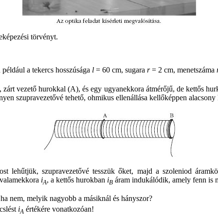
eképezési törvényt.
 például a tekercs hosszúsága
l
= 60 cm, sugara
r
= 2 cm, menetszáma
árt vezető hurokkal (A), és egy ugyanekkora átmérőjű, de kettős hurkot
nyen szupravezetővé tehető, ohmikus ellenállása kellőképpen alacsony 
t lehűtjük, szupravezetővé tesszük őket, majd a szoleniod áramkör
n valamekkora
i
, a kettős hurokban
i
áram indukálódik, amely fenn is 
A
B
 ha nem, melyik nagyobb a másiknál és hányszor?
cslést
i
értékére vonatkozóan!
A