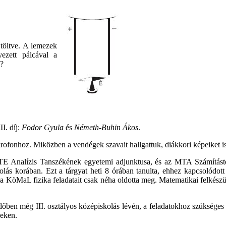
töltve. A lemezek
yezett pálcával a
ű?
III. díj:
Fodor Gyula
és
Németh-Buhin Ákos
.
rofonhoz. Miközben a vendégek szavait hallgattuk, diákkori képeiket 
LTE Analízis Tanszékének egyetemi adjunktusa, és az MTA Számításte
lás korában. Ezt a tárgyat heti 8 órában tanulta, ehhez kapcsolódott
 a KöMaL fizika feladatait csak néha oldotta meg. Matematikai felkész
dőben még III. osztályos középiskolás lévén, a feladatokhoz szükséges 
geken.