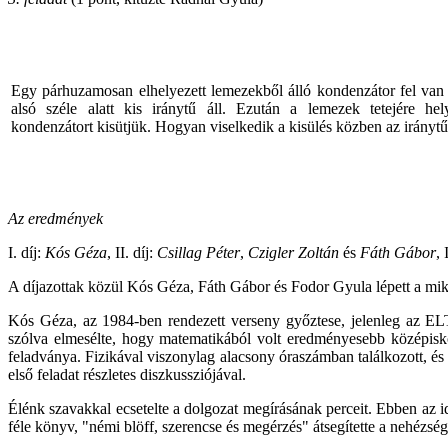
Egy párhuzamosan elhelyezett lemezekből álló kondenzátor fel van 
alsó széle alatt kis iránytű áll. Ezután a lemezek tetejére hel
kondenzátort kisütjük. Hogyan viselkedik a kisülés közben az irányt
Az eredmények
I. díj:
Kós Géza
, II. díj:
Csillag Péter
,
Czigler Zoltán
és
Fáth Gábor
, 
A díjazottak közül Kós Géza, Fáth Gábor és Fodor Gyula lépett a mik
Kós Géza, az 1984-ben rendezett verseny győztese, jelenleg az E
szólva elmesélte, hogy matematikából volt eredményesebb középisko
feladványa. Fizikával viszonylag alacsony óraszámban találkozott, és
első feladat részletes diszkussziójával.
Élénk szavakkal ecsetelte a dolgozat megírásának perceit. Ebben az i
féle könyv, "némi blöff, szerencse és megérzés" átsegítette a nehézsé