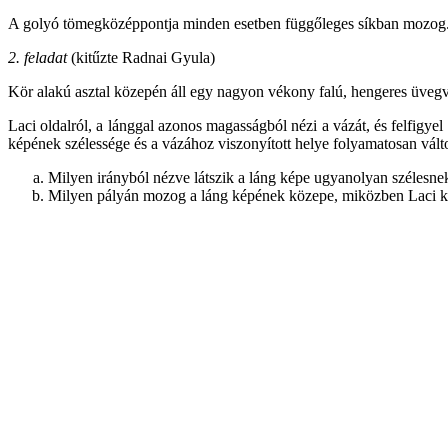
A golyó tömegközéppontja minden esetben függőleges síkban mozog
2. feladat
(kitűzte Radnai Gyula)
Kör alakú asztal közepén áll egy nagyon vékony falú, hengeres üvegv
Laci oldalról, a lánggal azonos magasságból nézi a vázát, és felfigyel 
képének szélessége és a vázához viszonyított helye folyamatosan vált
Milyen irányból nézve látszik a láng képe ugyanolyan szélesne
Milyen pályán mozog a láng képének közepe, miközben Laci kör