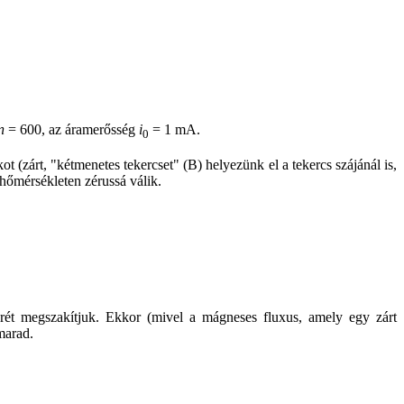
n
= 600, az áramerősség
i
= 1 mA.
0
 (zárt, "kétmenetes tekercset" (B) helyezünk el a tekercs szájánál is,
hőmérsékleten zérussá válik.
ét megszakítjuk. Ekkor (mivel a mágneses fluxus, amely egy zárt
marad.