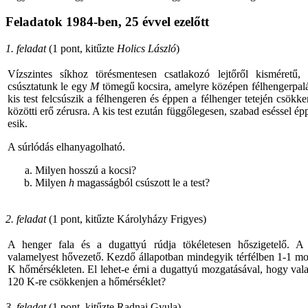
Feladatok 1984-ben, 25 évvel ezelőtt
1. feladat
(1 pont, kitűzte
Holics László
)
Vízszintes síkhoz törésmentesen csatlakozó lejtőről kisméretű,
csúsztatunk le egy
M
tömegű kocsira, amelyre középen félhengerpalá
kis test felcsúszik a félhengeren és éppen a félhenger tetején csökke
közötti erő zérusra. A kis test ezután függőlegesen, szabad eséssel ép
esik.
A súrlódás elhanyagolható.
Milyen hosszú a kocsi?
Milyen
h
magasságból csúszott le a test?
2. feladat
(1 pont, kitűzte Károlyházy Frigyes)
A henger fala és a dugattyú rúdja tökéletesen hőszigetelő. A
valamelyest hővezető. Kezdő állapotban mindegyik térfélben 1-1 mo
K hőmérsékleten. El lehet-e érni a dugattyú mozgatásával, hogy val
120 K-re csökkenjen a hőmérséklet?
3. feladat
(1 pont, kitűzte Radnai Gyula)