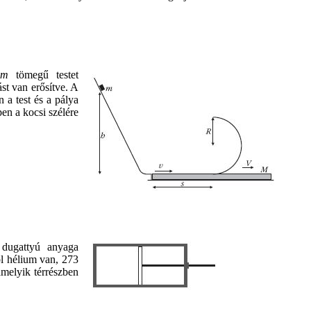
m
tömegű testet
st van erősítve. A
n a test és a pálya
pen a kocsi szélére
 dugattyú anyaga
l hélium van, 273
amelyik térrészben