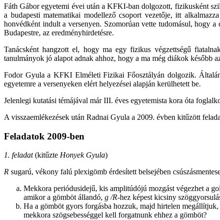
Fáth Gábor egyetemi évei után a KFKI-ban dolgozott, fizikusként szilár
a budapesti matematikai modellező csoport vezetője, itt alkalmazza 
honvédként indult a versenyen. Szomorúan vette tudomásul, hogy a do
Budapestre, az eredményhirdetésre.
Tanácsként hangzott el, hogy ma egy fizikus végzettségű fiatalnak f
tanulmányok jó alapot adnak ahhoz, hogy a ma még diákok később azz
Fodor Gyula a KFKI Elméleti Fizikai Főosztályán dolgozik. Általáno
egyetemre a versenyeken elért helyezései alapján kerülhetett be.
Jelenlegi kutatási témájával már III. éves egyetemista kora óta foglalk
A visszaemlékezések után Radnai Gyula a 2009. évben kitűzött felada
Feladatok 2009-ben
1. feladat
(kitűzte
Honyek Gyula
)
R
sugarú, vékony falú plexigömb érdesített belsejében csúszásmentese
Mekkora periódusidejű, kis amplitúdójú mozgást végezhet a g
amikor a gömböt állandó,
g /R
-hez képest kicsiny szöggyorsulá
Ha a gömböt gyors forgásba hozzuk, majd hirtelen megállítjuk, 
mekkora szögsebességgel kell forgatnunk ehhez a gömböt?