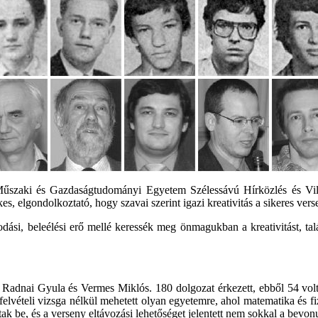
szaki és Gazdaságtudományi Egyetem Szélessávú Hírközlés és Vill
ekes, elgondolkoztató, hogy szavai szerint igazi kreativitás a sikeres ve
ási, beleélési erő mellé keressék meg önmagukban a kreativitást, talá
 Radnai Gyula és Vermes Miklós. 180 dolgozat érkezett, ebből 54 vol
felvételi vizsga nélkül mehetett olyan egyetemre, ahol matematika és fizi
ak be, és a verseny eltávozási lehetőséget jelentett nem sokkal a bevonu