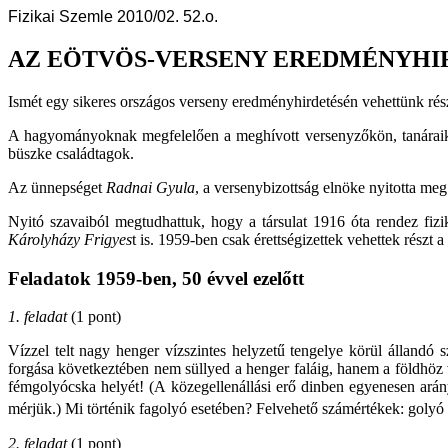
Fizikai Szemle 2010/02. 52.o.
AZ EÖTVÖS-VERSENY EREDMÉNYHI
Ismét egy sikeres országos verseny eredményhirdetésén vehettünk r
A hagyományoknak megfelelően a meghívott versenyzőkön, tanáraikon
büszke családtagok.
Az ünnepséget
Radnai Gyula
, a versenybizottság elnöke nyitotta me
Nyitó szavaiból megtudhattuk, hogy a társulat 1916 óta rendez fizik
Károlyházy Frigyes
t is. 1959-ben csak érettségizettek vehettek rész
Feladatok 1959-ben, 50 évvel ezelőtt
1. feladat
(1 pont)
Vízzel telt nagy henger vízszintes helyzetű tengelye körül álland
forgása következtében nem süllyed a henger faláig, hanem a földhöz
fémgolyócska helyét! (A közegellenállási erő dinben egyenesen arán
mérjük.) Mi történik fagolyó esetében? Felvehető számértékek: golyó
2. feladat
(1 pont)