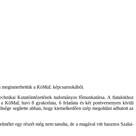
is megismerhettük a
KöMaL
képcsarnokából.
chnikai Kutatóintézetének tudományos főmunkatársa. A fiatalokhoz
 a KöMaL havi 8 gyakorlata, 6 feladata és két pontversenyen kívüli
ültsége segítette abban, hogy kiemelkedően szép megoldást adhatott az
elmélet egy részét még nem tanulta, de a magával vitt hasznos Szalai-