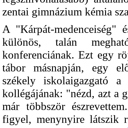
zentai gimnázium kémia sz
A "Kárpát-medenceiség" é
különös, talán meghat
konferenciának. Ezt egy rö
tábor másnapján, egy el
székely iskolaigazgató a
kollégájának: "nézd, azt a 
már többször észrevettem
figyel, menynyire látszik r