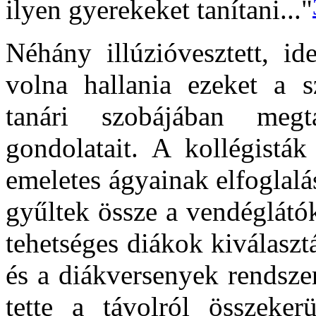
ilyen gyerekeket tanítani..."
Néhány illúzióvesztett, id
volna hallania ezeket a 
tanári szobájában megta
gondolatait. A kollégisták
emeletes ágyainak elfoglalá
gyűltek össze a vendéglátó
tehetséges diákok kiválaszt
és a diákversenyek rendsze
tette a távolról összeker