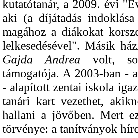
kutatótanár, a 2009. évi "É
aki (a díjátadás indoklása
magához a diákokat korsze
lelkesedésével". Másik há
Gajda Andrea
volt, sok
támogatója. A 2003-ban - a
- alapított zentai iskola iga
tanári kart vezethet, akik
hallani a jövőben. Mert e
törvénye: a tanítványok hír