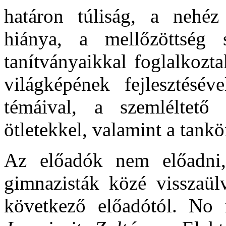
határon túliság, a nehéz
hiánya, a mellőzöttség
tanítványaikkal foglalkozt
világképének fejlesztésév
témáival, a szemléltető 
ötletekkel, valamint a tank
Az előadók nem előadni,
gimnazisták közé visszaülv
következő előadótól. No m