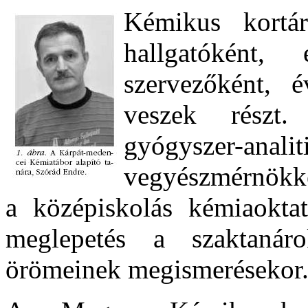
Kémikus kortár
hallgatóként,
szervezőként, 
veszek részt.
gyógyszer-a
vegyészmérnökkén
a középiskolás kémiaoktat
meglepetés a szaktaná
örömeinek megismerésekor