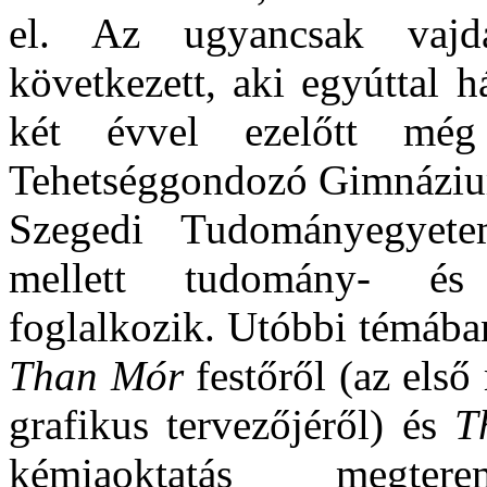
el. Az ugyancsak vajd
következett, aki egyúttal 
két évvel ezelőtt mé
Tehetséggondozó Gimnázium
Szegedi Tudományegyete
mellett tudomány- és g
foglalkozik. Utóbbi témában
Than Mór
festőről (az els
grafikus tervezőjéről) és
T
kémiaoktatás megter