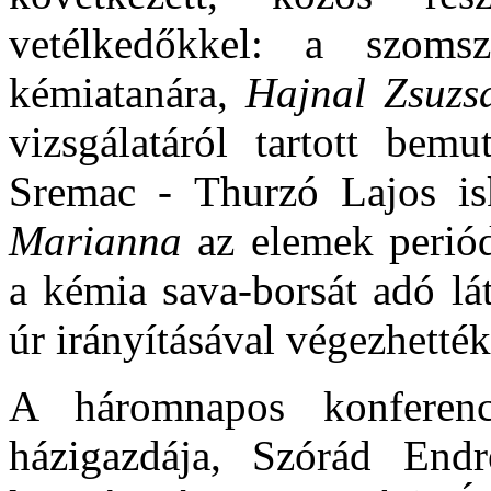
vetélkedőkkel: a szomsz
kémiatanára,
Hajnal Zsuzs
vizsgálatáról tartott bemu
Sremac - Thurzó Lajos is
Marianna
az elemek periódu
a kémia sava-borsát adó lá
úr irányításával végezhetté
A háromnapos konferenc
házigazdája, Szórád Endr