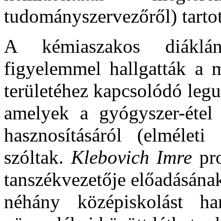
tudományszervezőről) tartot
A kémiaszakos diáklá
figyelemmel hallgatták a 
területéhez kapcsolódó leg
amelyek a gyógyszer-étel 
hasznosításáról (elméleti
szóltak.
Klebovich Imre
pro
tanszékvezetője előadásának
néhány középiskolást h