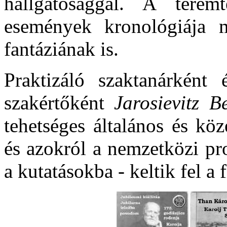
hallgatósággal. A teremt
események kronológiája m
fantáziának is.
Praktizáló szaktanárként
szakértőként
Jarosievitz B
tehetséges általános és köz
és azokról a nemzetközi pr
a kutatásokba - keltik fel a 