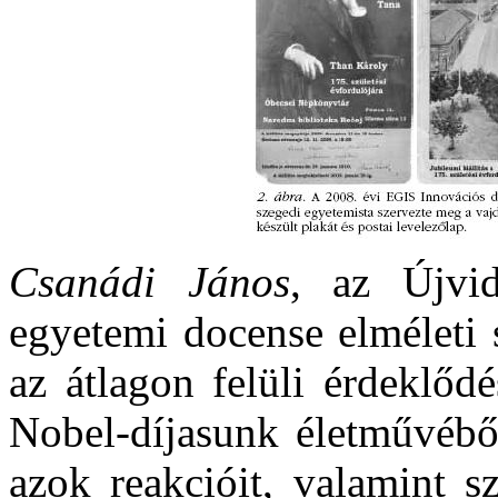
Csanádi János
, az Újvi
egyetemi docense elméleti 
az átlagon felüli érdeklőd
Nobel-díjasunk életművébő
azok reakcióit, valamint s