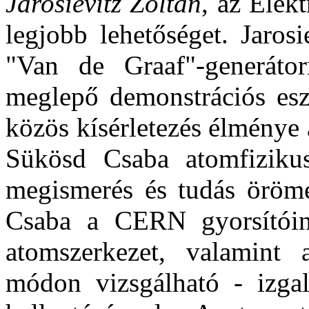
Jarosievitz Zoltán
, az Elek
legjobb lehetőséget. Jaros
"Van de Graaf"-generátor
meglepő demonstrációs esz
közös kísérletezés élménye
Sükösd Csaba atomfiziku
megismerés és tudás öröme
Csaba a CERN gyorsítóin
atomszerkezet, valamint 
módon vizsgálható - izgal