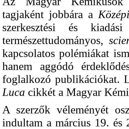
Az Magyar Kémikusok E
tagjaként jobbára a
Közép
szerkesztési és kiadás
természettudományos,
scie
kapcsolatos polémiákat ism
hanem aggódó érdeklődé
foglalkozó publikációkat.
Luca
cikkét a Magyar Kémi
A szerzők véleményét oszt
indultam a március 19. és 