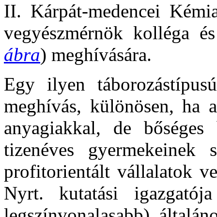
II. Kárpát-medencei Kémi
vegyészmérnök kolléga és
ábra
) meghívására.
Egy ilyen táborozástípus
meghívás, különösen, ha a
anyagiakkal, de bőséges 
tizenéves gyermekeinek 
profitorientált vállalatok 
Nyrt. kutatási igazgatój
legszínvonalasabb) általán