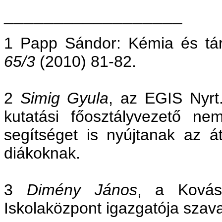
__________________
1 Papp Sándor: Kémia és tá
65/3
(2010) 81-82.
2
Simig Gyula
, az EGIS Nyrt.
kutatási főosztályvezető n
segítséget is nyújtanak az á
diákoknak.
3
Dimény János
, a Kovás
Iskolaközpont igazgatója szava