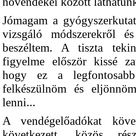
növendékei között láthatunk
Jómagam a gyógyszerkutatá
vizsgáló módszerekről és
beszéltem. A tiszta teki
figyelme először kissé za
hogy ez a legfontosabb
felkészülnöm és eljönnö
lenni...
A vendégelőadókat köve
következett, közös részv