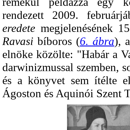
remekül példázza egy ko
rendezett 2009. február
eredete
megjelenésének 150
Ravasi
bíboros (
6. ábra
), 
elnöke közölte: "Habár a V
darwinizmussal szemben, so
és a könyvet sem ítélte e
Ágoston és Aquinói Szent T