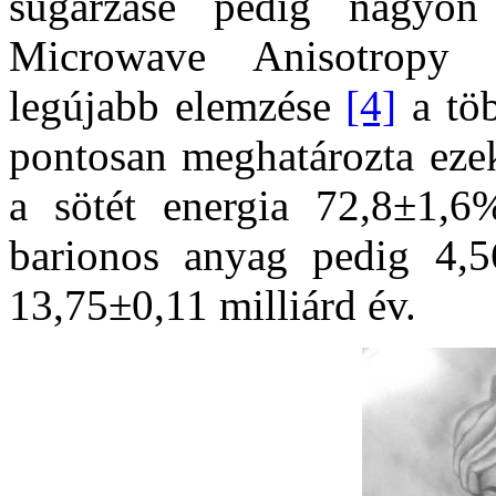
sugárzásé pedig nagyo
Microwave Anisotropy P
legújabb elemzése
[4]
a töb
pontosan meghatározta ezek
a sötét energia 72,8±1,6
barionos anyag pedig 4,
13,75±0,11 milliárd év.