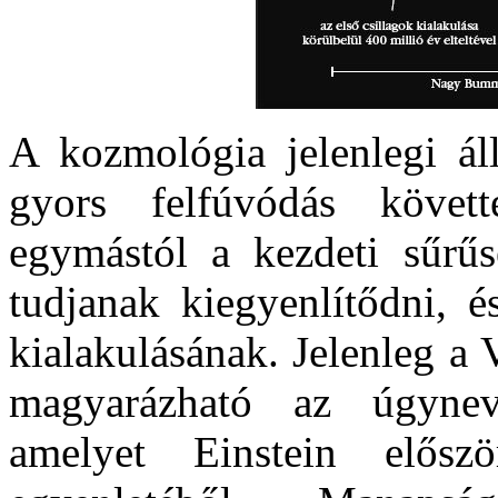
A kozmológia jelenlegi áll
gyors felfúvódás követt
egymástól a kezdeti sűrű
tudjanak kiegyenlítődni, é
kialakulásának. Jelenleg a
magyarázható az úgyne
amelyet Einstein elősz