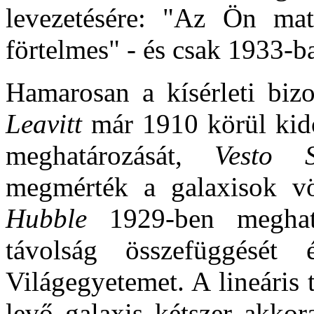
levezetésére: "Az Ön mate
förtelmes" - és csak 1933-ba
Hamarosan a kísérleti bizo
Leavitt
már 1910 körül kido
meghatározását,
Vesto S
megmérték a galaxisok vö
Hubble
1929-ben meghatá
távolság összefüggését
Világegyetemet. A lineáris 
levő galaxis kétszer akkor