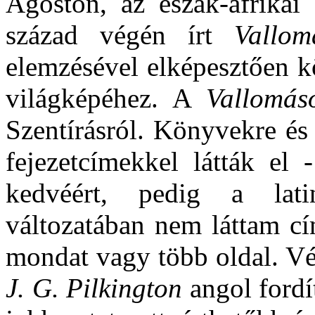
Ágoston, az észak-afrika
század végén írt
Vallom
elemzésével elképesztően k
világképéhez. A
Vallomás
Szentírásról. Könyvekre és 
fejezetcímekkel látták el
kedvéért, pedig a lati
változatában nem láttam cí
mondat vagy több oldal. 
J. G. Pilkington
angol fordí