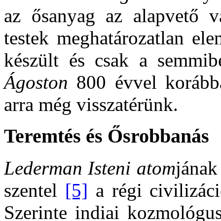
az ősanyag az alapvető vá
testek meghatározatlan ele
készült és csak a semmibe
Ágoston
800 évvel korábba
arra még visszatérünk.
Teremtés és Ősrobbanás
Lederman Isteni atom
jának
szentel
[5]
a régi civilizác
Szerinte indiai kozmológus