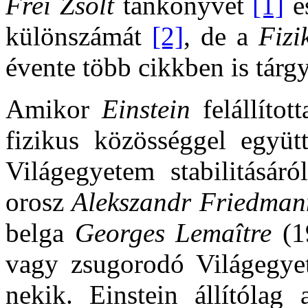
Frei Zsolt
tankönyvét
[1]
é
különszámát
[2]
, de a
Fizi
évente több cikkben is tárg
Amikor
Einstein
felállított
fizikus közösséggel együ
Világegyetem stabilitásár
orosz
Alekszandr Friedman
belga
Georges Lemaître
(19
vagy zsugorodó Világegyet
nekik. Einstein állítólag