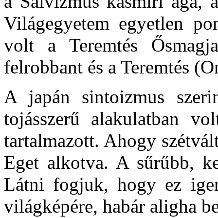
a Saivizmus kasmíri ága, a
Világegyetem egyetlen pon
volt a Teremtés Ősmagja
felrobbant és a Teremtés (
A japán sintoizmus szeri
tojásszerű alakulatban vol
tartalmazott. Ahogy szétvált
Eget alkotva. A sűrűbb, ke
Látni fogjuk, hogy ez ige
világképére, habár aligha b