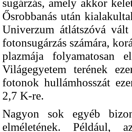
sugárzás, amely akkor kele
Ősrobbanás után kialakulta
Univerzum átlátszóvá vál
fotonsugárzás számára, korá
plazmája folyamatosan el
Világegyetem terének ezer
fotonok hullámhosszát ezer
2,7 K-re.
Nagyon sok egyéb bizon
elméletének. Például, 