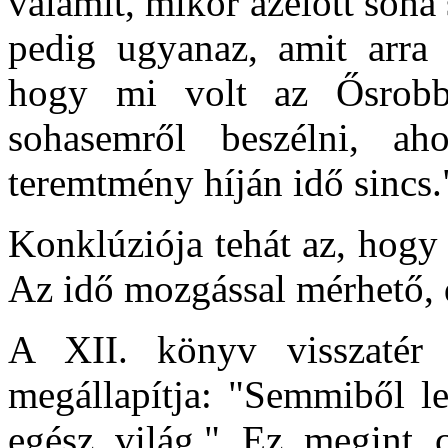
valamit, mikor azelőtt soha
pedig ugyanaz, amit arra 
hogy mi volt az Ősrobba
sohasemről beszélni, aho
teremtmény híján idő sincs.
Konklúziója tehát az, hogy a
Az idő mozgással mérhető, 
A XII. könyv visszatér 
megállapítja: "Semmiből le
egész világ." Ez megint 