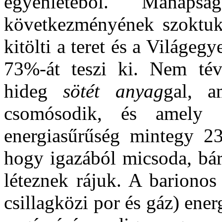
egyenletéből. Man
következményének szoktuk 
kitölti a teret és a Világe
73%-át teszi ki. Nem tév
hideg
sötét anyag
gal, a
csomósodik, és amely
energiasűrűség mintegy 23
hogy igazából micsoda, bár
léteznek rájuk. A barionos
csillagközi por és gáz) ene