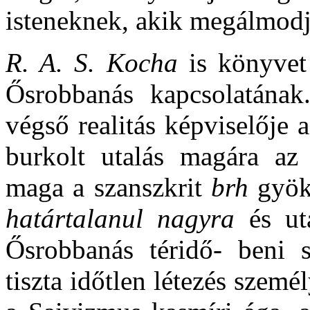
isteneknek, akik megálmodj
R. A. S. Kocha
is könyve
Ősrobbanás kapcsolatának
végső realitás képviselője
burkolt utalás magára a
maga a szanszkrit
brh
gyökb
határtalanul nagyra
és uta
Ősrobbanás téridő- beni sz
tiszta időtlen létezés szem