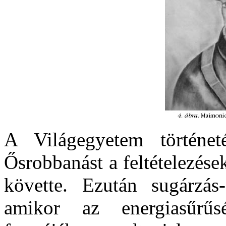
A Világegyetem történet
Ősrobbanást a feltételezése
követte. Ezután sugárzás-
amikor az energiasűrű