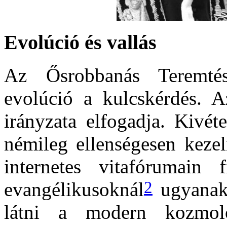
Evolúció és vallás
Az Ősrobbanás Teremtés
evolúció a kulcskérdés. A
irányzata elfogadja. Kivét
némileg ellenségesen kezel
internetes vitafórumain 
2
evangélikusoknál
ugyanak
látni a modern kozmoló