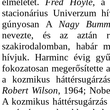
elméletét.
Fred Hoyle
, a 
stacionárius Univerzum h
gúnyosan A
Nagy Bumm
nevezte, és az aztán r
szakirodalomban, habár 
hívjuk. Harminc évig gyűlt
fokozatosan megerősítette 
a kozmikus háttérsugárzá
Robert Wilson
, 1964; Nobel
A kozmikus háttérsugárzás