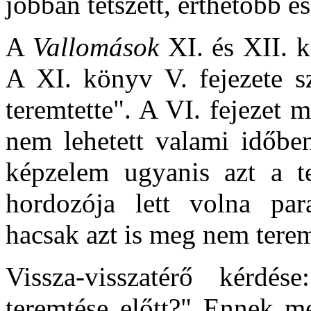
jobban tetszett, érthetőbb é
A
Vallomások
XI. és XII. k
A XI. könyv V. fejezete sz
teremtette". A VI. fejezet 
nem lehetett valami időbe
képzelem ugyanis azt a t
hordozója lett volna par
hacsak azt is meg nem terem
Vissza-visszatérő kérdé
teremtése előtt?" Ennek m