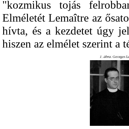
"kozmikus tojás felrobba
Elméletét Lemaître az ősat
hívta, és a kezdetet úgy je
hiszen az elmélet szerint a t