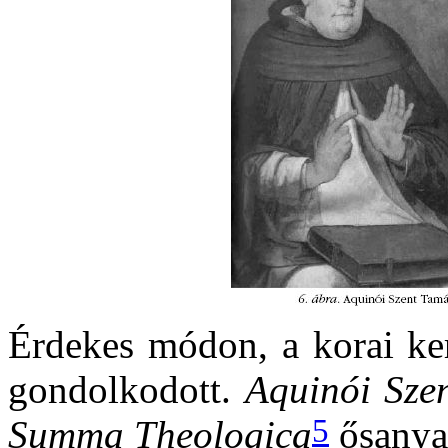
Érdekes módon, a korai ke
gondolkodott.
Aquinói Sze
5
Summa Theologica
ősanyag