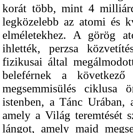
korát több, mint 4 milliár
legközelebb az atomi és 
elméletekhez. A görög at
ihlették, perzsa közvetít
fizikusai által megálmodo
beleférnek a következő
megsemmisülés ciklusa ör
istenben, a Tánc Urában, a
amely a Világ teremtését s
lángot, amely majd megse