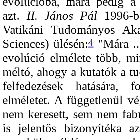
evolúcióba, mára pedig a 
azt.
II. János Pál
1996-ba
Vatikáni Tudományos Aka
4
Sciences) ülésén:
"Mára ..
evolúció elmélete több, mi
méltó, ahogy a kutatók a t
felfedezések hatására, 
elméletet. A függetlenül 
nem keresett, sem nem fab
is jelentős bizonyítéka a