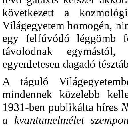
következett a kozmológi
Világegyetem homogén, ninc
egy felfúvódó léggömb fe
távolodnak egymástól
egyenletesen dagadó tésztá
A táguló Világegyetemb
mindennek közelebb kelle
1931-ben publikálta híres
N
a kvantumelmélet szempon