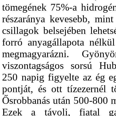
tömegének 75%-a hidrogén
részaránya kevesebb, mint
csillagok belsejében lehet
forró anyagállapota nélkü
megmagyarázni. Gyönyör
viszontagságos sorsú Hubb
250 napig figyelte az ég eg
pontját, és ott tízezernél 
Ősrobbanás után 500-800 mi
Ezek a távoli, fiatal g