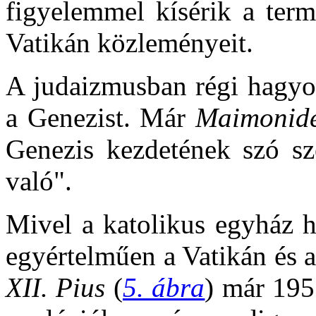
figyelemmel kísérik a ter
Vatikán közleményeit.
A judaizmusban régi hagyo
a Genezist. Már
Maimonid
Genezis kezdetének szó sz
való".
Mivel a katolikus egyház hi
egyértelműen a Vatikán és 
XII. Pius
(
5. ábra
) már 195