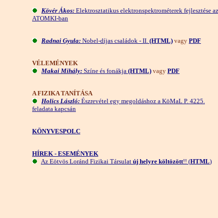
Kövér Ákos:
Elektrosztatikus elektronspektrométerek fejlesztése a
ATOMKI-ban
Radnai Gyula:
Nobel-díjas családok - II.
(HTML)
vagy
PDF
VÉLEMÉNYEK
Makai Mihály:
Színe és fonákja
(HTML)
vagy
PDF
A FIZIKA TANÍTÁSA
Holics László:
Észrevétel egy megoldáshoz a KöMaL P. 4225.
feladata kapcsán
KÖNYVESPOLC
HÍREK - ESEMÉNYEK
Az Eötvös Loránd Fizikai Társulat
új helyre költözött
!! (
HTML
)