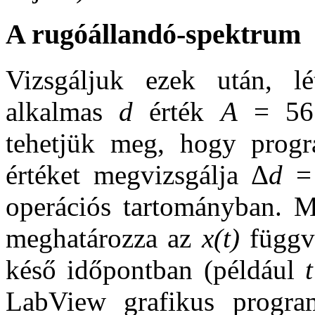
A rugóállandó-spektrum
Vizsgáljuk ezek után, lé
alkalmas
d
érték
A
= 56 
tehetjük meg, hogy prog
értéket megvizsgálja Δ
d
= 
operációs tartományban. 
meghatározza az
x(t)
függvé
késő időpontban (például
t
LabView grafikus progra