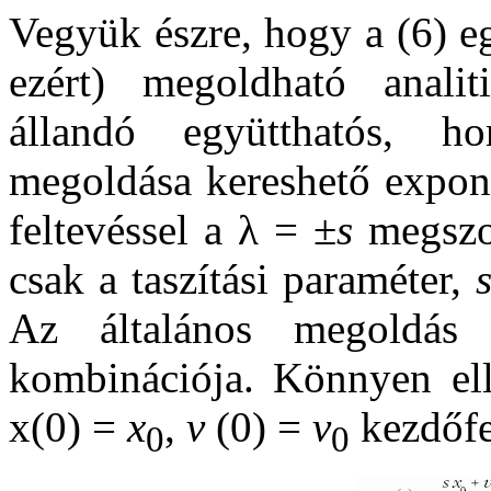
Vegyük észre, hogy a (6) e
ezért) megoldható analit
állandó együtthatós, hom
megoldása kereshető expon
feltevéssel a λ = ±
s
megszor
csak a taszítási paraméter,
Az általános megoldás 
kombinációja. Könnyen ell
x(0) =
x
,
v
(0) =
v
kezdőfel
0
0