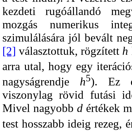
kezdeti rugóállandó meg
mozgás numerikus integ
szimulálására jól bevált n
[2]
választottuk, rögzített
h
arra utal, hogy egy iteráci
5
nagyságrendje
h
). Ez e
viszonylag rövid futási i
Mivel nagyobb
d
értékek me
test hosszabb ideig rezeg,