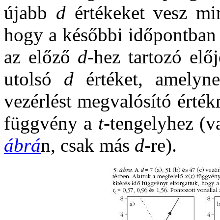
újabb
d
értékeket vesz mi
hogy a későbbi időpontban 
az előző
d
-hez tartozó elő
utolsó
d
értéket, amelyne
vezérlést megvalósító érték
függvény a
t
-tengelyhez (v
ábrá
n, csak más
d
-re).