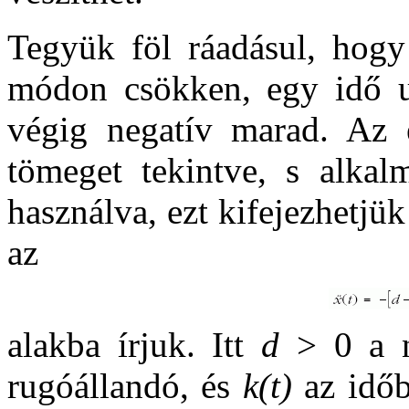
Tegyük föl ráadásul, hog
módon csökken, egy idő utá
végig negatív marad. Az 
tömeget tekintve, s alkal
használva, ezt kifejezhetjü
az
alakba írjuk. Itt
d
> 0 a nu
rugóállandó, és
k(t)
az időb