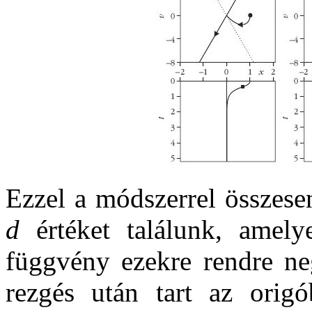
Ezzel a módszerrel összese
d
értéket találunk, amely
függvény ezekre rendre n
rezgés után tart az origó