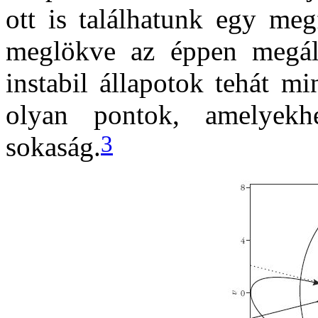
ott is találhatunk egy meg
meglökve az éppen megáll
instabil állapotok tehát m
olyan pontok, amelyekhe
3
sokaság.