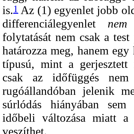
1
is.
Az (1) egyenlet jobb olda
differenciálegyenlet
nem
folytatását nem csak a test
határozza meg, hanem egy k
típusú, mint a gerjesztett
csak az időfüggés nem
rugóállandóban jelenik m
súrlódás hiányában sem 
időbeli változása miatt a
veszíthet.