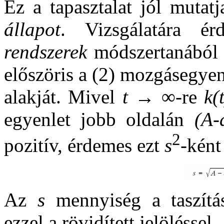
Ez a tapasztalat jól mutat
állapot
. Vizsgálatára é
rendszerek
módszertanából 
előszöris a (2) mozgásegyen
alakját. Mivel
t
→ ∞-re
k(
egyenlet jobb oldalán
(A-
2
pozitív, érdemes ezt
s
-ként 
Az
s
mennyiség a taszítá
ezzel a rövidített jelöléssel