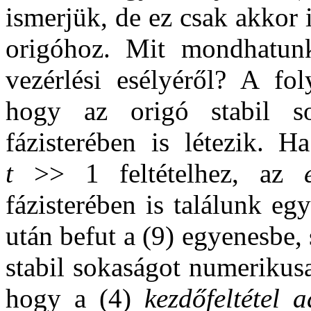
ismerjük, de ez csak akkor i
origóhoz. Mit mondhatunk
vezérlési esélyéről? A fol
hogy az origó stabil so
fázisterében is létezik. 
t
>> 1 feltételhez, az
fázisterében is találunk e
után befut a (9) egyenesbe, 
stabil sokaságot numerikusa
hogy a (4)
kezdőfeltétel 