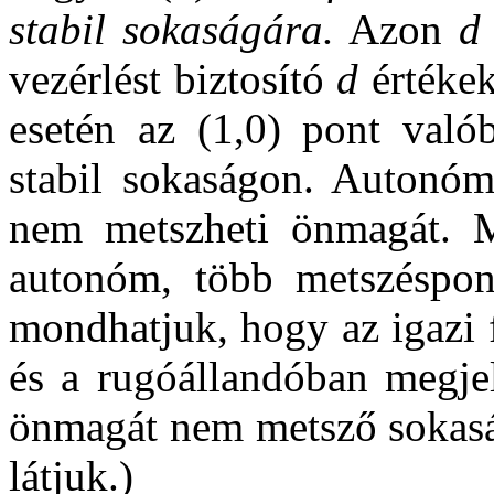
stabil sokaságára.
Azon
d
vezérlést biztosító
d
értéke
esetén az (1,0) pont való
stabil sokaságon. Autonóm
nem metszheti önmagát. 
autonóm, több metszéspont
mondhatjuk, hogy az igazi 
és a rugóállandóban megjel
önmagát nem metsző sokasá
látjuk.)