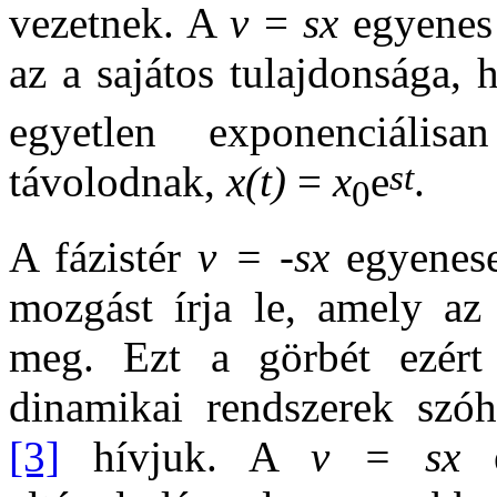
vezetnek. A
v
=
sx
egyenes
az a sajátos tulajdonsága,
egyetlen exponenciális
st
távolodnak,
x(t)
=
x
e
.
0
A fázistér
v = -sx
egyenese 
mozgást írja le, amely az 
meg. Ezt a görbét ezért 
dinamikai rendszerek szóh
[3]
hívjuk. A
v = sx
e