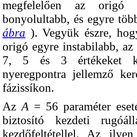
megfelelően az origó e
bonyolultabb, és egyre töb
ábra
). Vegyük észre, hog
origó egyre instabilabb, az 
7, 5 és 3 értékeket k
nyeregpontra jellemző ker
fázissíkon.
Az
A
= 56 paraméter eseté
biztosító kezdeti rugóál
kezdőfeltétellel. Az ily