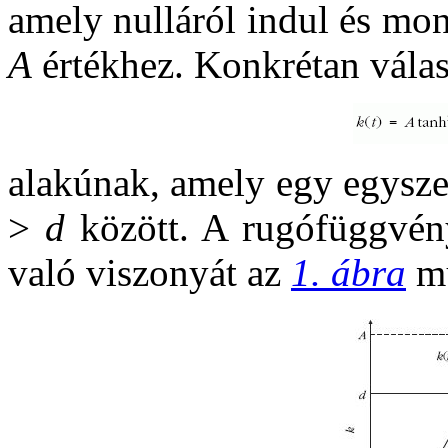
amely nulláról indul és mo
A
értékhez. Konkrétan vála
alakúnak, amely egy egyszerű
>
d
között. A rugófüggvén
való viszonyát az
1. ábra
mu