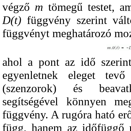
végző
m
tömegű testet, a
D(t)
függvény szerint vál
függvényt meghatározó mo
ahol a pont az idő szerint
egyenletnek eleget tevő
(szenzorok) és beavat
segítségével könnyen me
függvény. A rugóra ható erő
függ, hanem az időfüggő ru