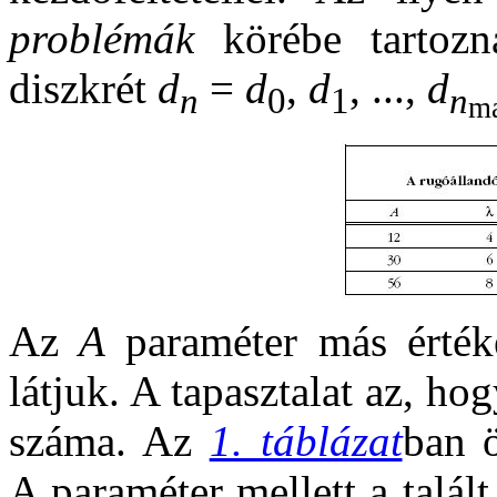
problémák
körébe tartozn
diszkrét
d
=
d
,
d
, ...,
d
n
0
1
n
m
Az
A
paraméter más értéke
látjuk. A tapasztalat az, ho
száma. Az
1. táblázat
ban ö
A paraméter mellett a talált