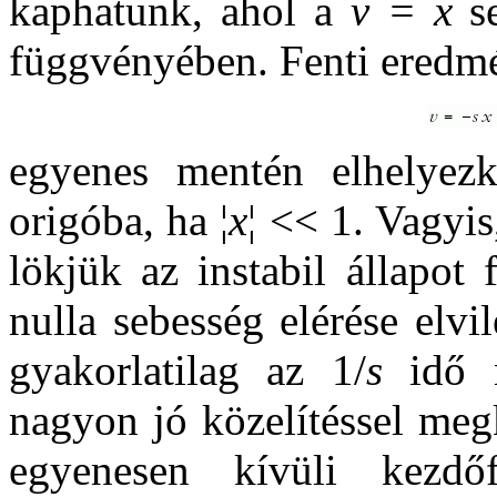
kaphatunk, ahol a
v = x
se
függvényében. Fenti eredmé
egyenes mentén elhelyez
origóba, ha ¦
x
¦ << 1. Vagyis
lökjük az instabil állapot 
nulla sebesség elérése elvi
gyakorlatilag az 1/
s
idő n
nagyon jó közelítéssel meg
egyenesen kívüli kezdő