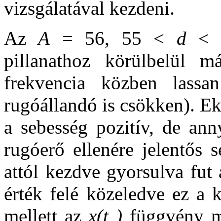
vizsgálatával kezdeni.
Az
A
= 56, 55 <
d
< 5
pillanathoz körülbelül m
frekvencia közben lassa
rugóállandó is csökken). E
a sebesség pozitív, de ann
rugóerő ellenére jelentős 
attól kezdve gyorsulva fut 
érték felé közeledve ez a k
mellett az
x(t )
függvény m