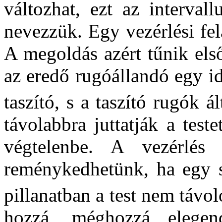
változhat, ezt az interval
nevezzük. Egy vezérlési fe
A megoldás azért tűnik els
az eredő rugóállandó egy id
taszító, s a taszító rugók 
távolabbra juttatják a test
végtelenbe. A vezérlés
reménykedhetünk, ha egy sp
pillanatban a test nem távo
hozzá, méghozzá elegen