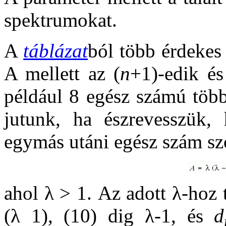
spektrumokat.
A
táblázat
ból több érdekes
A mellett az (
n
+1)-edik é
például 8 egész számú több
jutunk, ha észrevesszük,
egymás utáni egész szám szo
ahol λ > 1. Az adott λ-hoz 
(λ 1), (10) dig λ-1, és
d