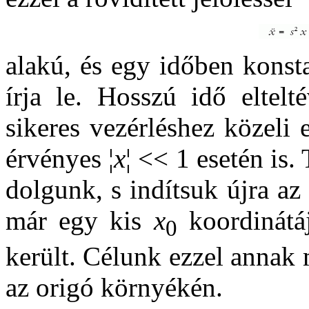
alakú, és egy időben konsta
írja le. Hosszú idő eltelt
sikeres vezérléshez közeli
érvényes ¦
x
¦ << 1 esetén is.
dolgunk, s indítsuk újra az
már egy kis
x
koordinátá
0
került. Célunk ezzel annak
az origó környékén.