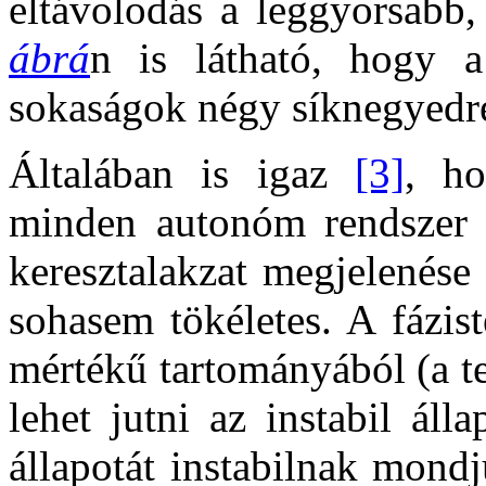
eltávolodás a leggyorsabb,
ábrá
n is látható, hogy a 
sokaságok négy síknegyedre
Általában is igaz
[3]
, ho
minden autonóm rendszer in
keresztalakzat megjelenése a
sohasem tökéletes. A fázis
mértékű tartományából (a te
lehet jutni az instabil áll
állapotát instabilnak mondj