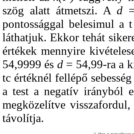
szög alatt átmetszi. A
d
= 
pontossággal belesimul a 
láthatjuk. Ekkor tehát sike
értékek mennyire kivételese
54,9999 és
d
= 54,99-ra a k
tc értéknél fellépő sebess
a test a negatív irányból 
megközelítve visszafordul,
távolítja.