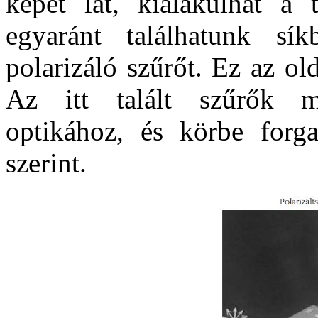
képet lát, kialakulhat a 
egyaránt találhatunk sík
polarizáló szűrőt. Ez az old
Az itt talált szűrők me
optikához, és körbe forga
szerint.