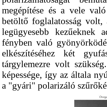
megépítése és a vele való 
betöltő foglalatosság volt,
legügyesebb kezűeknek ad
fényben való gyönyörködés.
elkészítéséhez két gyuf
tárgylemezre volt szükség.
képessége, így az általa ny
a "gyári" polarizáló szűrőké