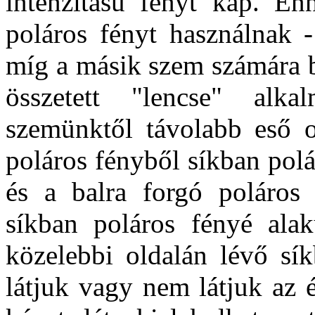
intenzitású fényt kap. Enn
poláros fényt használnak 
míg a másik szem számára b
összetett "lencse" alk
szemünktől távolabb eső ol
poláros fényből síkban polár
és a balra forgó poláros
síkban poláros fényé ala
közelebbi oldalán lévő sík
látjuk vagy nem látjuk az 