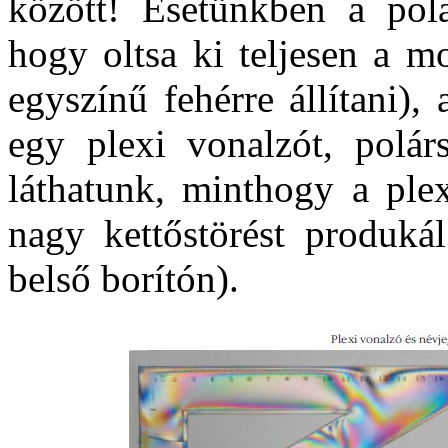
között! Esetünkben a pola
hogy oltsa ki teljesen a m
egyszínű fehérre állítani),
egy plexi vonalzót, polárs
láthatunk, minthogy a plex
nagy kettőstörést produkál
belső borítón).