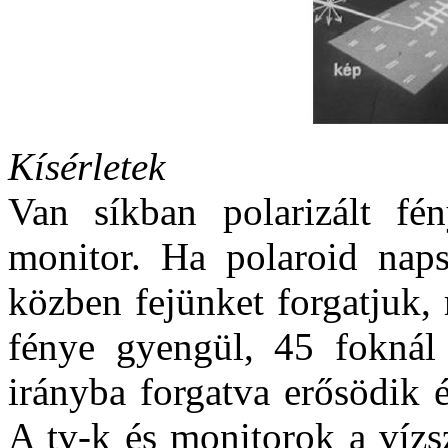
Kísérletek
Van síkban polarizált f
monitor. Ha polaroid nap
közben fejünket forgatjuk,
fénye gyengül, 45 foknál 
irányba forgatva erősödik 
A tv-k és monitorok a vízs