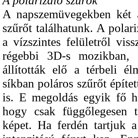
A polarizáló szűrők
A napszemüvegekben két a
szűrőt találhatunk. A polari
a vízszintes felületről vi
régebbi 3D-s mozikban, a
állították elő a térbeli é
síkban poláros szűrőt építe
is. E megoldás egyik fő hi
hogy csak függőlegesen tar
képet. Ha ferdén tartjuk a