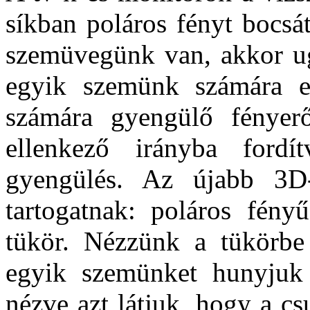
síkban poláros fényt bocsá
szemüvegünk van, akkor ugy
egyik szemünk számára 
számára gyengülő fényerő
ellenkező irányba fordít
gyengülés. Az újabb 3D
tartogatnak: poláros fény
tükör. Nézzünk a tükörbe
egyik szemünket hunyjuk
nézve azt látjuk, hogy a cs