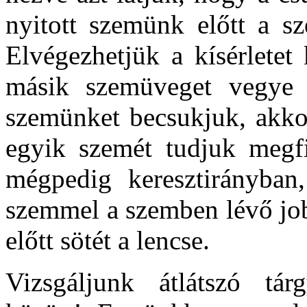
nyitott szemünk előtt a s
Elvégezhetjük a kísérletet
másik szemüveget vegye 
szemünket becsukjuk, akkor
egyik szemét tudjuk megfi
mégpedig keresztirányban,
szemmel a szemben lévő job
előtt sötét a lencse.
Vizsgáljunk átlátszó tárg