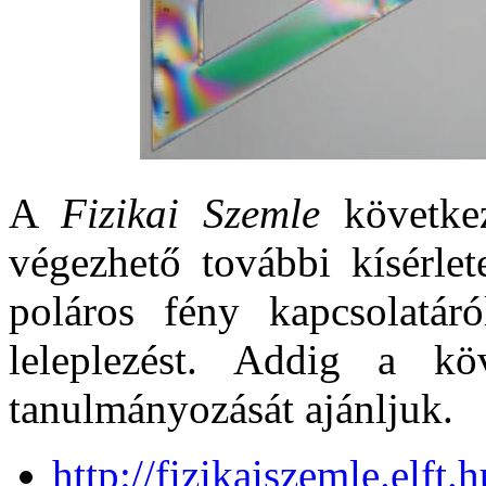
A
Fizikai Szemle
következ
végezhető további kísérlet
poláros fény kapcsolatár
leleplezést. Addig a kö
tanulmányozását ajánljuk.
http://fizikaiszemle.elft