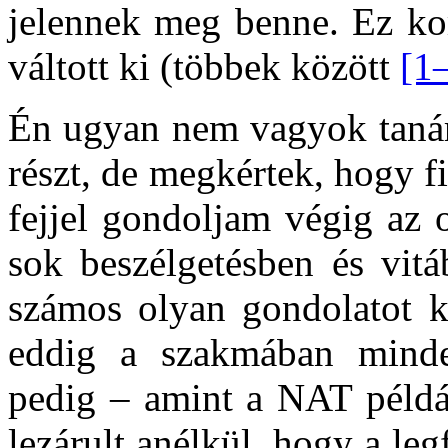
jelennek meg benne. Ez kom
váltott ki (többek között
[1
Én ugyan nem vagyok tanár
részt, de megkértek, hogy f
fejjel gondoljam végig az 
sok beszélgetésben és vitá
számos olyan gondolatot k
eddig a szakmában minden
pedig – amint a NAT példáj
lezárult anélkül, hogy a le