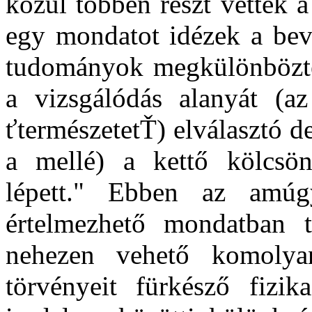
közül többen részt vettek a
egy mondatot idézek a bev
tudományok megkülönbözteté
a vizsgálódás alanyát (az
ťtermészetetŤ) elválasztó d
a mellé) a kettő kölcsö
lépett." Ebben az amú
értelmezhető mondatban 
nehezen vehető komolya
törvényeit fürkésző fiz