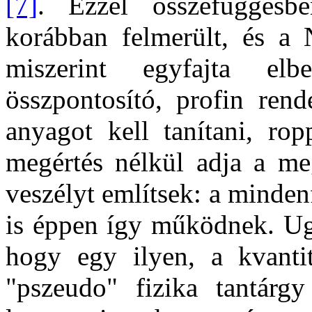
[7]
. Ezzel összefüggés
korábban felmerült, és a N
miszerint egyfajta el
összpontosító, profin rende
anyagot kell tanítani, ro
megértés nélkül adja a meg
veszélyt említsek: a minde
is éppen így működnek. Ug
hogy egy ilyen, a kvantit
"pszeudo" fizika tantárg