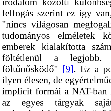
irodalom közötti különbsé
felfogás szerint ez így van,
"nincs világosan megfoga
tudományos elméletek k
emberek kialakította szá
föltétlenül a legjobb
föltűnősködő"
[9]
. Ez a p
ilyen élesen, de egyértelm
implicit formái a NAT-ban i
az egyes tárgyak sajá