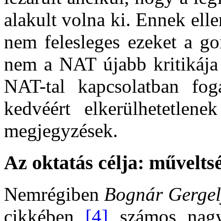
alakult volna ki. Ennek ell
nem felesleges ezeket a go
nem a NAT újabb kritikája 
NAT-tal kapcsolatban fog
kedvéért elkerülhetetlene
megjegyzések.
Az oktatás célja: műveltsé
Nemrégiben
Bognár Gergely
cikkében
[4]
számos nagys