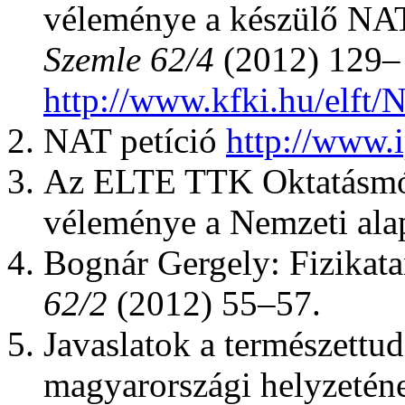
véleménye a készülő N
Szemle 62/4
(2012) 129–
http://www.kfki.hu/elf
NAT petíció
http://www.i
Az ELTE TTK Oktatásmó
véleménye a Nemzeti alap
Bognár Gergely: Fizikata
62/2
(2012) 55–57.
Javaslatok a természett
magyarországi helyzetén