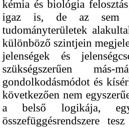
kémia és biológia felosztá
igaz is, de az sem v
tudományterületek alakult
különböző szintjein megjel
jelenségek és jelenségc
szükségszerűen más-má
gondolkodásmódot és kísérl
következően nem egyszerűe
a belső logikája, eg
összefüggésrendszere tes