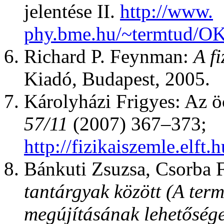
jelentése II.
http://www.
phy.bme.hu/~termtud/OK
Richard P. Feynman:
A fi
Kiadó, Budapest, 2005.
Károlyházi Frigyes: Az ö
57/11
(2007) 367–373;
http://fizikaiszemle.elf
Bánkuti Zsuzsa, Csorba F
tantárgyak között (A ter
megújításának lehetősége