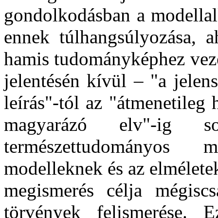
gondolkodásban a modellalk
ennek túlhangsúlyozása, a
hamis tudományképhez vezet
jelentésén kívül – "a jelen
leírás"-tól az "átmenetile
magyarázó elv"-ig s
természettudományos 
modelleknek és az elmélete
megismerés célja mégiscs
törvények felismerése. 