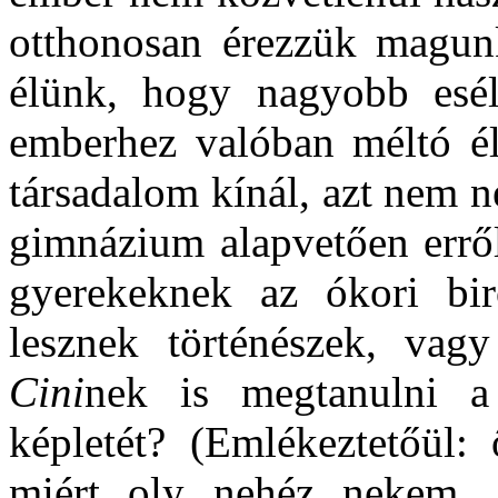
otthonosan érezzük magun
élünk, hogy nagyobb esél
emberhez valóban méltó él
társadalom kínál, azt nem 
gimnázium alapvetően erről
gyerekeknek az ókori bir
lesznek történészek, vag
Cini
nek is megtanulni a
képletét? (Emlékeztetőül:
miért oly nehéz nekem…"