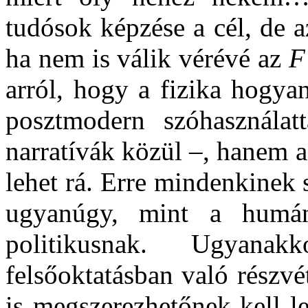
tudósok képzése a cél, de 
ha nem is válik vérévé az
F
arról, hogy a fizika hogy
posztmodern szóhasználat
narratívák közül –, hanem a
lehet rá. Erre mindenkinek
ugyanúgy, mint a humán
politikusnak. Ugyan
felsőoktatásban való részvé
is megszerezhetőnek kell l