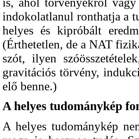
is, ahol törvényekről vagy
indokolatlanul ronthatja a 
helyes és kipróbált eredm
(Érthetetlen, de a NAT fizik
szót, ilyen szóösszetétele
gravitációs törvény, indukc
elő benne.)
A helyes tudománykép fo
A helyes tudománykép nem