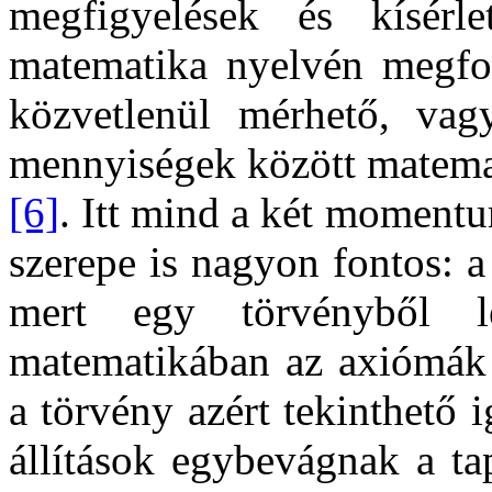
megfigyelések és kísérl
matematika nyelvén megfog
közvetlenül mérhető, vag
mennyiségek között matema
[6]
. Itt mind a két momentu
szerepe is nagyon fontos: a
mert egy törvényből 
matematikában az axiómák
a törvény azért tekinthető 
állítások egybevágnak a tapa