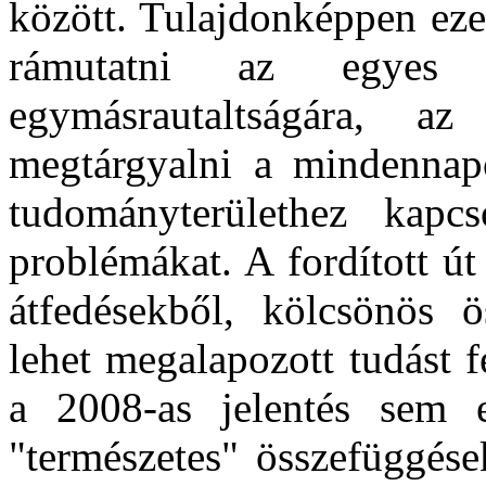
között. Tulajdonképpen eze
rámutatni az egyes t
egymásrautaltságára, a
megtárgyalni a mindennap
tudományterülethez kapc
problémákat. A fordított ú
átfedésekből, kölcsönös 
lehet megalapozott tudást 
a 2008-as jelentés sem e
"természetes" összefüggések