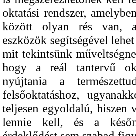
oktatási rendszer, amelybe
között olyan rés van, a
eszközök segítségével lehet 
mit tekintsünk műveltségnek
hogy a reál tantervű okt
nyújtania a természett
felsőoktatáshoz, ugyanak
teljesen egyoldalú, hiszen 
lennie kell, és a késő
érdeklődést sem szabad fig