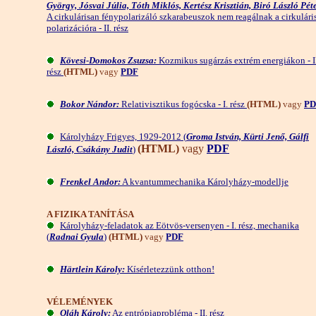
György, Jósvai Júlia, Tóth Miklós, Kertész Krisztián, Biró László Pét
A cirkulárisan fénypolarizáló szkarabeuszok nem reagálnak a cirkulári
polarizációra - II. rész
Kövesi-Domokos Zsuzsa:
Kozmikus sugárzás extrém energiákon - I
rész
(HTML)
vagy
PDF
Bokor Nándor:
Relativisztikus fogócska - I. rész
(HTML)
vagy
PD
Károlyházy Frigyes, 1929-2012 (
Groma István, Kürti Jenő, Gálfi
(HTML)
vagy
PDF
László, Csákány Judit
)
Frenkel Andor:
A kvantummechanika Károlyházy-modellje
A FIZIKA TANÍTÁSA
Károlyházy-feladatok az Eötvös-versenyen - I. rész, mechanika
(
Radnai Gyula
)
(HTML)
vagy
PDF
Härtlein Károly:
Kísérletezzünk otthon!
VÉLEMÉNYEK
Oláh Károly:
Az entrópiaprobléma - II. rész