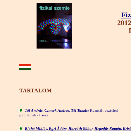
Fiz
2012
TARTALOM
Tél András, Czmerk András, Tél Tamás:
Kvantált vezérlési
problémák - I. rész
Blahó Miklós, Egri Ádám, Horváth Gábor, Hegedüs Ramón, Kris