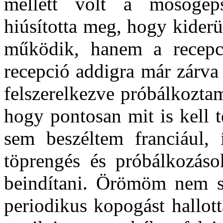
mellett volt a mosógép
hiúsította meg, hogy kider
működik, hanem a recepci
recepció addigra már zárva
felszerelkezve próbálkoztam
hogy pontosan mit is kell 
sem beszéltem franciául,
töprengés és próbálkozáso
beindítani. Örömöm nem so
periodikus kopogást hallott