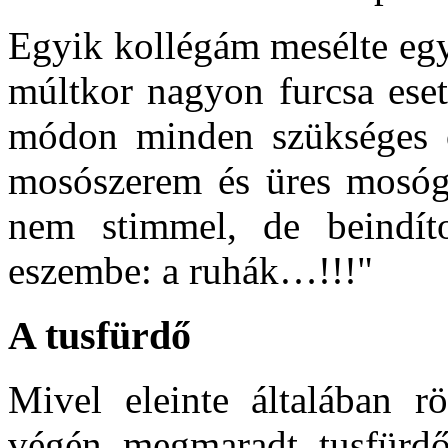
Egyik kollégám mesélte eg
múltkor nagyon furcsa eset
módon minden szükséges ös
mosószerem és üres mosógé
nem stimmel, de beindít
eszembe: a ruhák…!!!"
A tusfürdő
Mivel eleinte általában rö
végén megmaradt tusfürdőt