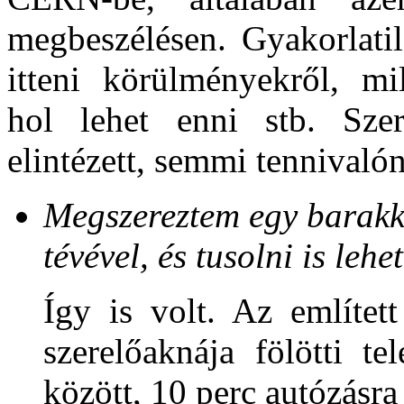
megbeszélésen. Gyakorlat
itteni körülményekről, mi
hol lehet enni stb. Sze
elintézett, semmi tennivaló
Megszereztem egy barakk 
tévével, és tusolni is lehet
Így is volt. Az említe
szerelőaknája fölötti t
között, 10 perc autózásra 