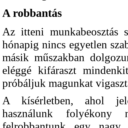
A robbantás
Az itteni munkabeosztás 
hónapig nincs egyetlen sza
másik műszakban dolgozun
eléggé kifáraszt mindenki
próbáljuk magunkat vigaszt
A kísérletben, ahol je
használunk folyékony n
felrobbantunk egy nagy 