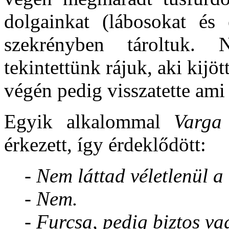
dolgainkat (lábosokat és
szekrényben tároltuk. 
tekintettünk rájuk, aki kijöt
végén pedig visszatette am
Egyik alkalommal
Varga
érkezett, így érdeklődött:
-
Nem láttad véletlenül 
- Nem.
- Furcsa, pedig biztos va