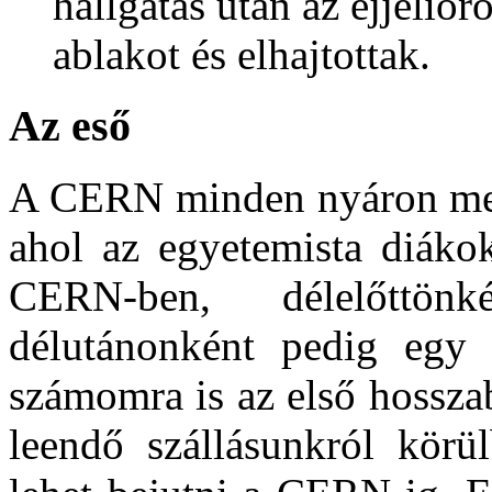
hallgatás után az éjjeliőr
ablakot és elhajtottak.
Az eső
A CERN minden nyáron megr
ahol az egyetemista diáko
CERN-ben, délelőttönk
délutánonként pedig egy 
számomra is az első hosszab
leendő szállásunkról körül