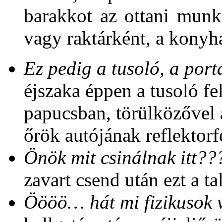
barakkot az ottani munk
vagy raktárként, a konyha
Ez pedig a tusoló, a por
éjszaka éppen a tusoló fe
papucsban, törülközővel 
őrök autójának reflektor
Önök mit csinálnak itt??
zavart csend után ezt a ta
Öööö… hát mi fizikusok