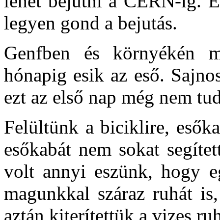
lehet bejutni a CERN-ig. Ez
legyen gond a bejutás.
Genfben és környékén m
hónapig esik az eső. Sajnos
ezt az első nap még nem tud
Felültünk a biciklire, esők
esőkabát nem sokat segítet
volt annyi eszünk, hogy 
magunkkal száraz ruhát is,
aztán kiterítettük a vizes ru