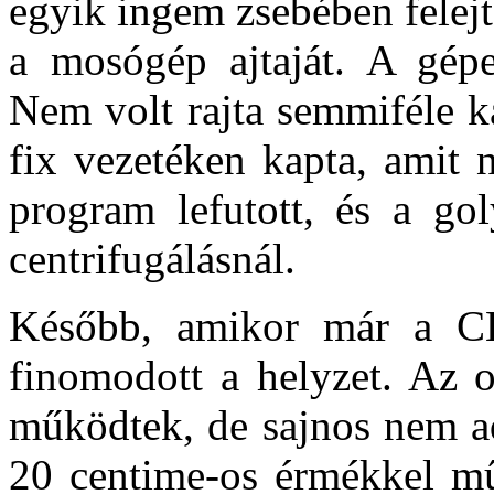
egyik ingem zsebében felejt
a mosógép ajtaját. A gépet
Nem volt rajta semmiféle ka
fix vezetéken kapta, amit 
program lefutott, és a go
centrifugálásnál.
Később, amikor már a CE
finomodott a helyzet. Az o
működtek, de sajnos nem ad
20 centime-os érmékkel m