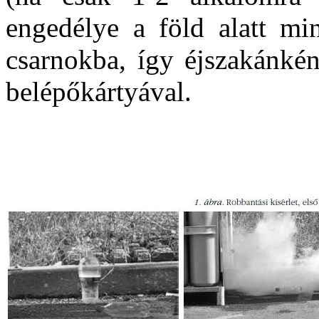
engedélye a föld alatt min
csarnokba, így éjszakánkén
belépőkártyával.