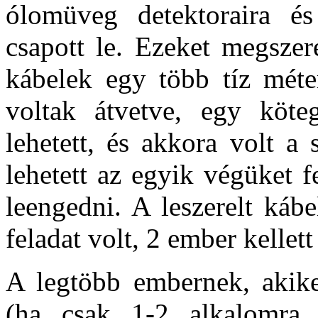
ólomüveg detektoraira és
csapott le. Ezeket megsze
kábelek egy több tíz méte
voltak átvetve, egy köt
lehetett, és akkora volt a
lehetett az egyik végüket f
leengedni. A leszerelt kábe
feladat volt, 2 ember kellett
A legtöbb embernek, akike
(ha csak 1-2 alkalomra 