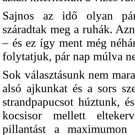
Sajnos az idő olyan pá
száradtak meg a ruhák. Azna
– és ez így ment még néhán
folytatjuk, pár nap múlva 
Sok választásunk nem mara
alsó ajkunkat és a sors sz
strandpapucsot húztunk, é
kocsisor mellett elteke
pillantást a maximumon j