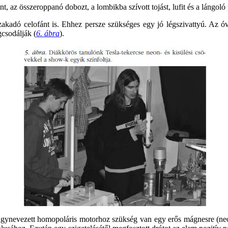
t, az összeroppanó dobozt, a lombikba szívott tojást, lufit és a lángoló 
kadó celofánt is. Ehhez persze szükséges egy jó légszivattyú. Az óvo
gcsodálják (
6. ábra
).
 úgynevezett homopoláris motorhoz szükség van egy erős mágnesre (neo