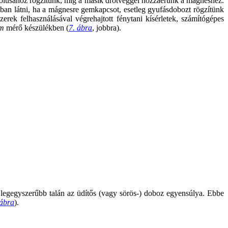
 pólusához rögzítünk, míg a másik drótvéggel hozzáérünk a mágneshez.
bban látni, ha a mágnesre gemkapcsot, esetleg gyufásdobozt rögzítünk
rek felhasználásával végrehajtott fénytani kísérletek, számítógépes
/m
mérő készülékben (
7. ábra
, jobbra).
 legegyszerűbb talán az üdítős (vagy sörös-) doboz egyensúlya. Ebbe
 ábra
).