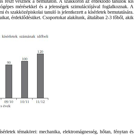
is részt vesznek a bemutatón. A szakkörön az érdeklődő tanulók kis
ógépes mérésekkel és a jelenségek szimulációjával foglalkoznak. A
s szakközépiskolai tanuló is jelentkezett a kísérletek bemutatására.
aikat, érdeklődésüket. Csoportokat alakítunk, általában 2-3 főből, akik
 kísérletek témakörei: mechanika, elektromágnesség, hőtan, fénytan és