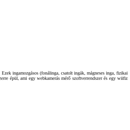
 Ezek ingamozgásos (fonálinga, csatolt ingák, mágneses inga, fizikai
zerre épül, ami egy webkamerás mérő szoftverrendszer és egy wiifiz