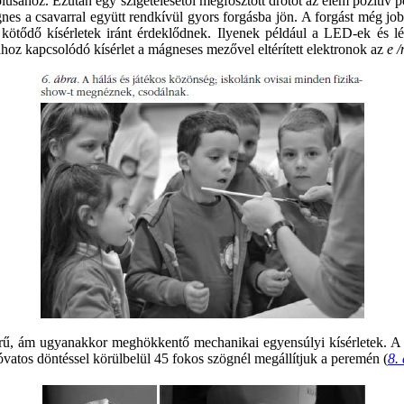
ólusához. Ezután egy szigetelésétől megfosztott drótot az elem pozitív
nes a csavarral együtt rendkívül gyors forgásba jön. A forgást még jo
ötődő kísérletek iránt érdeklődnek. Ilyenek például a LED-ek és léze
hoz kapcsolódó kísérlet a mágneses mezővel eltérített elektronok az
e 
yszerű, ám ugyanakkor meghökkentő mechanikai egyensúlyi kísérletek. A
óvatos döntéssel körülbelül 45 fokos szögnél megállítjuk a peremén (
8.