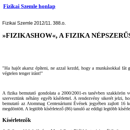
Fizikai Szemle honlap
Fizikai Szemle 2012/11. 388.o.
»FIZIKASHOW«, A FIZIKA NÉPSZER
"Ha hajót akarsz építeni, ne azzal kezdd, hogy a munkásokkal fát gy
végtelen tenger iránt!"
A fizika bemutató gondolata a 2000/2001-es tanévben szakkörön vetőd
szerveztünk néhány egyéb kísérlettel. A rendezvény sikerét jelzi,
bemutató az Atommag Centenáriumi Évének jegyében zajlott 16 kémi
megdöntött. A legtöbb kísérletező (86) tanuló az eddigi legtöbb kísérle
Kísérletezők