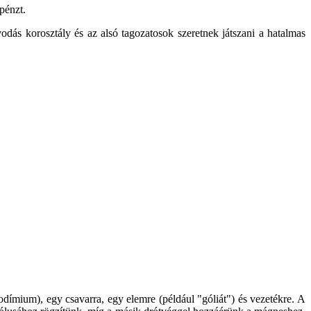
pénzt.
dás korosztály és az alsó tagozatosok szeretnek játszani a hatalmas
dímium), egy csavarra, egy elemre (például "góliát") és vezetékre. A