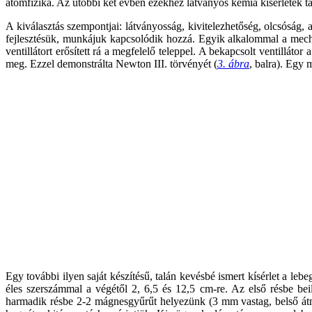
atomfizika. Az utóbbi két évben ezekhez látványos kémia kísérletek t
A kiválasztás szempontjai: látványosság, kivitelezhetőség, olcsóság, 
fejlesztésük, munkájuk kapcsolódik hozzá. Egyik alkalommal a mechan
ventillátort erősített rá a megfelelő teleppel. A bekapcsolt ventilláto
meg. Ezzel demonstrálta Newton III. törvényét (
3. ábra
, balra). Egy
Egy további ilyen saját készítésű, talán kevésbé ismert kísérlet a lebe
éles szerszámmal a végétől 2, 6,5 és 12,5 cm-re. Az első résbe be
harmadik résbe 2-2 mágnesgyűrűt helyezünk (3 mm vastag, belső átm