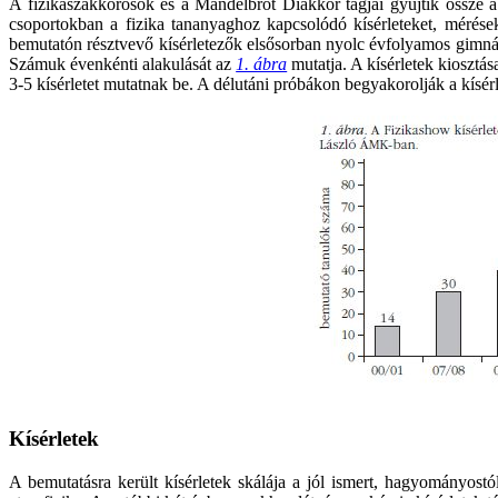
A fizikaszakkörösök és a Mandelbrot Diákkör tagjai gyűjtik össze 
csoportokban a fizika tananyaghoz kapcsolódó kísérleteket, mérés
bemutatón résztvevő kísérletezők elsősorban nyolc évfolyamos gimnáz
Számuk évenkénti alakulását az
1. ábra
mutatja. A kísérletek kiosztás
3-5 kísérletet mutatnak be. A délutáni próbákon begyakorolják a kísé
Kísérletek
A bemutatásra került kísérletek skálája a jól ismert, hagyományostól