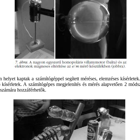
 helyet kaptak a számítógéppel segített méréses, elemzéses kísérletek.
) kísérletek. A számítógépes megjelenítés és mérés alapvetően 2 móds
i számára hozzáférhetők.