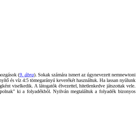
mozgások (
9. ábra
). Sokak számára ismert az úgynevezett nemnewtoni
ényítő és víz 4:5 tömegarányú keverékét használtuk. Ha lassan nyúlunk
nt viselkedik. A látogatók élvezettel, hitetlenkedve játszottak vele.
ápolnak" ki a folyadékból. Nyilván megtaláltuk a folyadék bizonyos