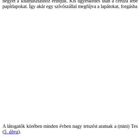
hegyét a kitámasztáshoz érintjük. Kis ügyeskedés után a ceruza lebe
papírlapokat. Így akár egy szívószállal megfújva a lapátokat, forgásba
A látogatók körében minden évben nagy tetszést aratnak a (mini) Tesl
(
5. ábra
).