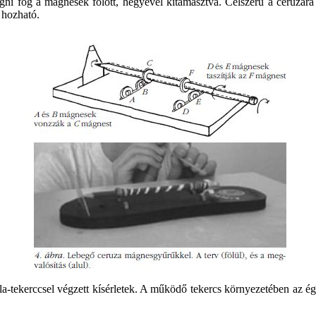
gni fog a mágnesek fölött, hegyével kitámasztva. Célszerű a ceruzára
 hozható.
a-tekerccsel végzett kísérletek. A működő tekercs környezetében az égő