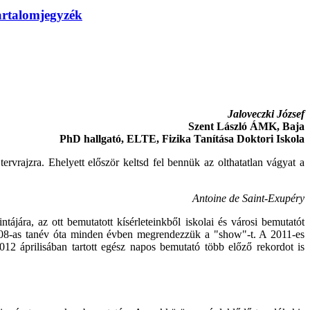
artalomjegyzék
Jaloveczki József
Szent László ÁMK, Baja
PhD hallgató, ELTE, Fizika Tanítása Doktori Iskola
rvrajzra. Ehelyett először keltsd fel bennük az olthatatlan vágyat a
Antoine de Saint-Exupéry
ájára, az ott bemutatott kísérleteinkből iskolai és városi bemutatót
/2008-as tanév óta minden évben megrendezzük a "show"-t. A 2011-es
2 áprilisában tartott egész napos bemutató több előző rekordot is