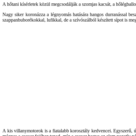
A hőtani kísérletek közül megcsodálják a szomjas kacsát, a hőlégballon
Nagy siker koronázza a légnyomás hatására hangos durranással besza
szappanbuborékokkal, lufikkal, de a szívószálból készített sípot is me
A kis villanymotorok is a fiatalabb korosztály kedvencei. Egyszerű,