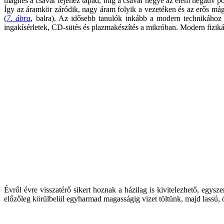
mágnes a csavar fejéhez tapad, míg a csavar hegye az elem negatív p
Így az áramkör záródik, nagy áram folyik a vezetéken és az erős mág
(
7. ábra
, balra). Az idősebb tanulók inkább a modern technikához k
ingakísérletek, CD-sütés és plazmakészítés a mikróban. Modern fiziká
Évről évre visszatérő sikert hoznak a házilag is kivitelezhető, eg
előzőleg körülbelül egyharmad magasságig vizet töltünk, majd lassú, 