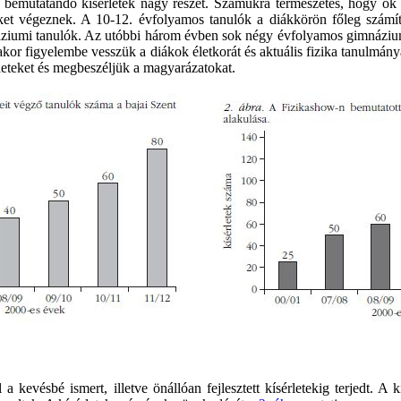
a bemutatandó kísérletek nagy részét. Számukra természetes, hogy ők 
eket végeznek. A 10-12. évfolyamos tanulók a diákkörön főleg számít
iumi tanulók. Az utóbbi három évben sok négy évfolyamos gimnáziumi é
akor figyelembe vesszük a diákok életkorát és aktuális fizika tanulmány
rleteket és megbeszéljük a magyarázatokat.
 a kevésbé ismert, illetve önállóan fejlesztett kísérletekig terjedt. A