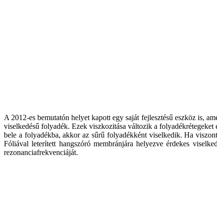
A 2012-es bemutatón helyet kapott egy saját fejlesztésű eszköz is, a
viselkedésű folyadék. Ezek viszkozitása változik a folyadékrétegeket
bele a folyadékba, akkor az sűrű folyadékként viselkedik. Ha viszont
Fóliával leterített hangszóró membránjára helyezve érdekes viselk
rezonanciafrekvenciáját.