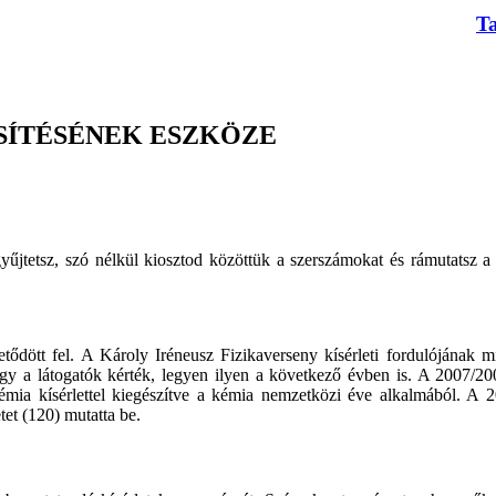
T
ŰSÍTÉSÉNEK ESZKÖZE
űjtetsz, szó nélkül kiosztod közöttük a szerszámokat és rámutatsz a te
ött fel. A Károly Iréneusz Fizikaverseny kísérleti fordulójának mint
 hogy a látogatók kérték, legyen ilyen a következő évben is. A 2007
a kísérlettel kiegészítve a kémia nemzetközi éve alkalmából. A 201
tet (120) mutatta be.