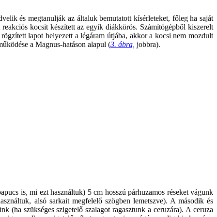
elik és megtanulják az általuk bemutatott kísérleteket, főleg ha saját
eakciós kocsit készített az egyik diákkörös. Számítógépből kiszerelt
in rögzített lapot helyezett a légáram útjába, akkor a kocsi nem mozdult
, működése a Magnus-hatáson alapul (
3. ábra,
jobbra).
papucs is, mi ezt használtuk) 5 cm hosszú párhuzamos réseket vágunk
asználtuk, alsó sarkait megfelelő szögben lemetszve). A második és
 (ha szükséges szigetelő szalagot ragasztunk a ceruzára). A ceruza