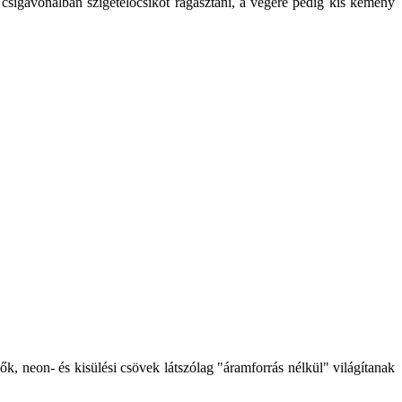
 csigavonalban szigetelőcsíkot ragasztani, a végére pedig kis kemény
k, neon- és kisülési csövek látszólag "áramforrás nélkül" világítanak