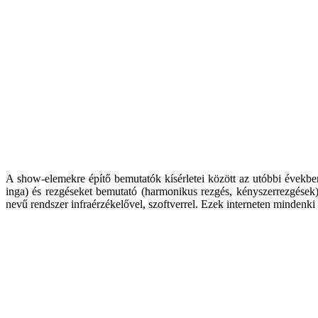
A show-elemekre építő bemutatók kísérletei között az utóbbi években
inga) és rezgéseket bemutató (harmonikus rezgés, kényszerrezgések
nevű rendszer infraérzékelővel, szoftverrel. Ezek interneten mindenk