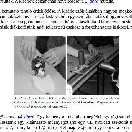
ársultak. A kísérletek számának növekedését a
2. ábra
mutatja.
a bemutató tanuló érdeklődése. A kísérletezők általában nagyon megkedv
ikakészlethez tartozó kiskocsiból egyszerű átalakítással úgynevezett r
r a kocsit a levegőárammal ellentétes irányba taszította. Ha merev, kocs
 másik diákkörösünk saját fejlesztésű eszköze a forgóhengeres kiskocsi
gő ceruza (
4. ábra
). Egy kemény gumitalpba (megfelel egy régi strand
illesztünk egy kitámasztó műanyagot (mi egy CD nyolcad szektorát h
érő 7,5 mm, külső 17,5 mm). Két mágnesgyűrűt egy ceruzára erősítünk