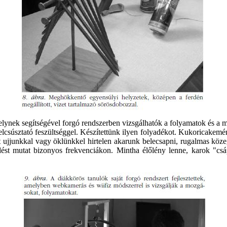
melynek segítségével forgó rendszerben vizsgálhatók a folyamatok és a 
 elcsúsztató feszültséggel. Készítettünk ilyen folyadékot. Kukoricakem
 ujjunkkal vagy öklünkkel hirtelen akarunk belecsapni, rugalmas közegké
edést mutat bizonyos frekvenciákon. Mintha élőlény lenne, karok "cs