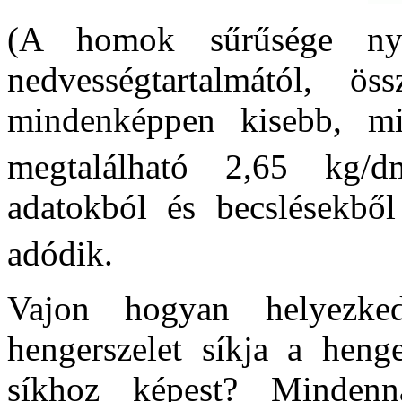
(A homok sűrűsége ny
nedvességtartalmától, ös
mindenképpen kisebb, mi
megtalálható 2,65 kg/d
adatokból és becslésekbő
adódik.
Vajon hogyan helyezke
hengerszelet síkja a heng
síkhoz képest? Mindenna