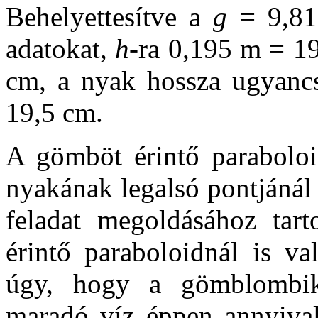
Behelyettesítve a
g
= 9,81
adatokat,
h
-ra 0,195 m = 1
cm, a nyak hossza ugyancs
19,5 cm.
A gömböt érintő paraboloid
nyakának legalsó pontjánál 
feladat megoldásához tart
érintő paraboloidnál is va
úgy, hogy a gömblombik
maradó víz éppen annyival 