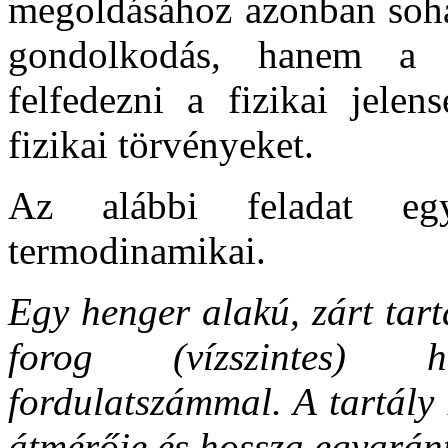
megoldásához azonban soha
gondolkodás, hanem a k
felfedezni a fizikai jelen
fizikai törvényeket.
Az alábbi feladat eg
termodinamikai.
Egy henger alakú, zárt tart
forog (vízszintes) h
fordulatszámmal. A tartály
átmérője és hossza egyaránt