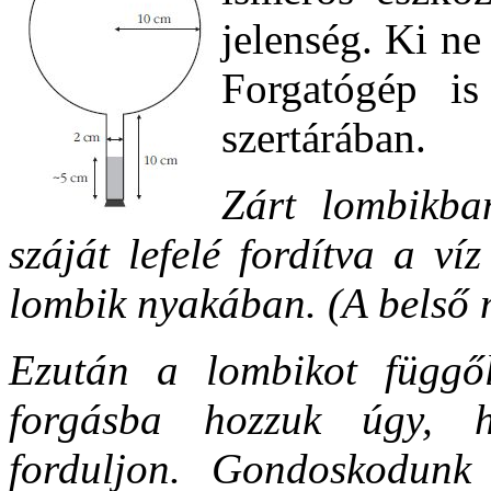
jelenség. Ki n
Forgatógép is
szertárában.
Zárt lombikba
száját lefelé fordítva a v
lombik nyakában. (A belső 
Ezután a lombikot függől
forgásba hozzuk úgy, 
forduljon. Gondoskodunk