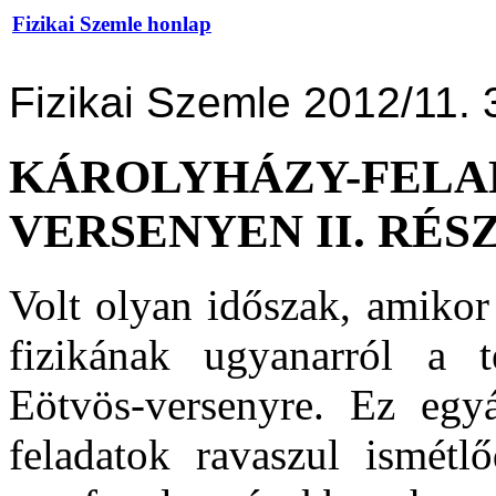
Fizikai Szemle honlap
Fizikai Szemle 2012/11. 
KÁROLYHÁZY-FELA
VERSENYEN II. RÉ
Volt olyan időszak, amiko
fizikának ugyanarról a te
Eötvös-versenyre. Ez egyá
feladatok ravaszul ismét