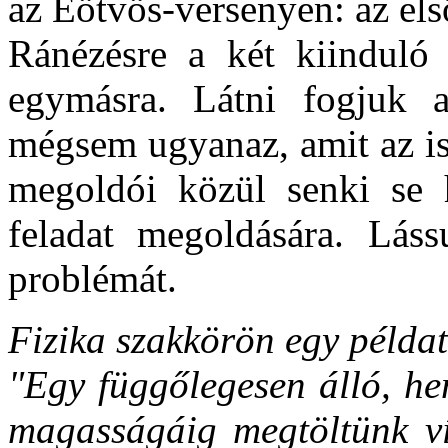
az Eötvös-versenyen: az el
Ránézésre a két kiinduló 
egymásra. Látni fogjuk 
mégsem ugyanaz, amit az is
megoldói közül senki se h
feladat megoldására. Láss
problémát.
Fizika szakkörön egy példat
"Egy függőlegesen álló, he
magasságáig megtöltünk víz