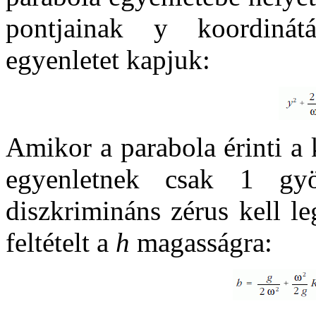
pontjainak y koordiná
egyenletet kapjuk:
Amikor a parabola érinti a 
egyenletnek csak 1 gyö
diszkrimináns zérus kell l
feltételt a
h
magasságra: