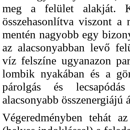
meg a felület alakját. K
összehasonlítva viszont a 
mentén nagyobb egy bizony
az alacsonyabban levő felü
víz felszíne ugyanazon par
lombik nyakában és a gö
párolgás és lecsapódá
alacsonyabb összenergiájú á
Végeredményben tehát a