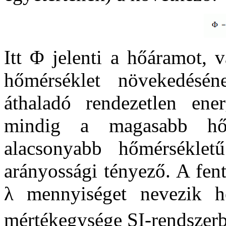
Itt Φ jelenti a hőáramot, 
hőmérséklet növekedésén
áthaladó rendezetlen ene
mindig a magasabb hőm
alacsonyabb hőmérséklet
arányossági tényező. A fent
λ mennyiséget nevezik hő
mértékegysége SI-rendszer