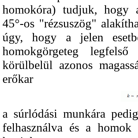
homokóra) tudjuk, hogy a
45°-os "rézsuszög" alakítha
úgy, hogy a jelen esetb
homokgörgeteg legfelső
körülbelül azonos magassá
erőkar
a súrlódási munkára pedi
felhasználva és a homok 