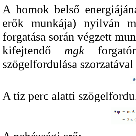
A homok belső energiájána
erők munkája) nyilván m
forgatása során végzett mun
kifejtendő
mgk
forgató
szögelfordulása szorzatával
A tíz perc alatti szögelfordu