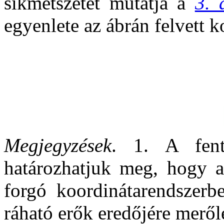
síkmetszetét mutatja a
3. 
egyenlete az ábrán felvett 
Megjegyzések
. 1. A fent
határozhatjuk meg, hogy a
forgó koordinátarendszerb
ráható erők eredőjére meről