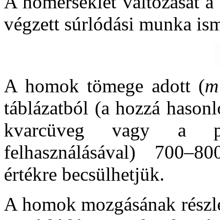
A hőmérséklet változását a
végzett súrlódási munka is
A homok tömege adott (
m
táblázatból (a hozzá hason
kvarcüveg vagy a por
felhasználásával) 700–80
értékre becsülhetjük.
A homok mozgásának részlet