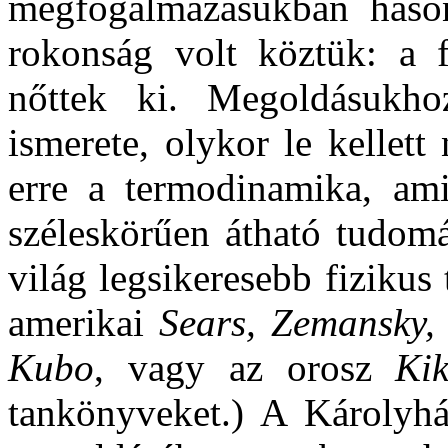
megfogalmazásukban hason
rokonság volt köztük: a 
nőttek ki. Megoldásukh
ismerete, olykor le kellett
erre a termodinamika, ami
széleskörűen átható tudomá
világ legsikeresebb fizikus
amerikai
Sears, Zemansky,
Kubo
, vagy az orosz
Kik
tankönyveket.) A Károlyhá