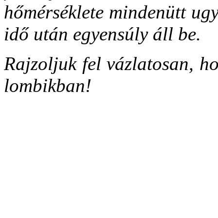
hőmérséklete mindenütt ugy
idő után egyensúly áll be.
Rajzoljuk fel vázlatosan, h
lombikban!