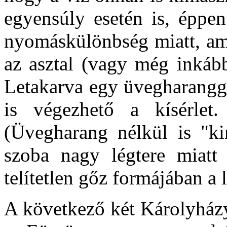
egyensúly esetén is, éppe
nyomáskülönbség miatt, ami
az asztal (vagy még inkább
Letakarva egy üvegharanggal
is végezhető a kísérlet
(Üvegharang nélkül is "ki
szoba nagy légtere miatt
telítetlen gőz formájában a
A következő két Károlyházy-