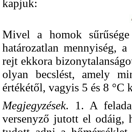
kapjuk:
Mivel a homok sűrűsége 
határozatlan mennyiség, a
rejt ekkora bizonytalanság
olyan becslést, amely m
értékétől, vagyis 5 és 8 °C 
Megjegyzések
. 1. A felad
versenyző jutott el odáig,
tudott adni a hőmérséklet