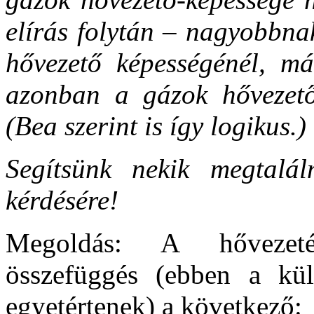
elírás folytán – nagyobbnak
hővezető képességénél, má
azonban a gázok hővezető
(Bea szerint is így logikus.)
Segítsünk nekik megtalál
kérdésére!
Megoldás: A hővezetés
összefüggés (ebben a kü
egyetértenek) a következő: