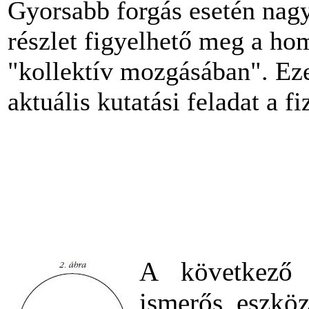
Gyorsabb forgás esetén nag
részlet figyelhető meg a h
"kollektív mozgásában". Eze
aktuális kutatási feladat a f
A következő 
ismerős eszkö