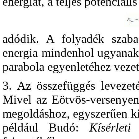
energiát, a teljes potenciáli
adódik. A folyadék szabad
energia mindenhol ugyanakk
parabola egyenletéhez vezet
3. Az összefüggés levezet
Mivel az Eötvös-versenyen
megoldáshoz, egyszerűen ki 
például Budó:
Kísérleti 