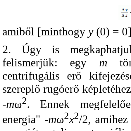
amiből [minthogy
y
(0) = 0
2. Úgy is megkaphatjuk
felismerjük: egy
m
töm
centrifugális erő kifejez
szereplő rugóerő képletéhez
2
-m
ω
. Ennek megfelelően
2
2
energia" -
m
ω
x
/2, amihez