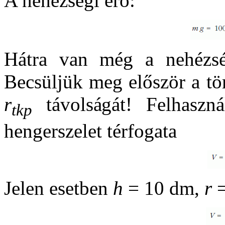
A nehézségi erő:
Hátra van még a nehézs
Becsüljük meg először a tö
r
távolságát! Felhaszn
tkp
hengerszelet térfogata
Jelen esetben
h
= 10 dm,
r
=