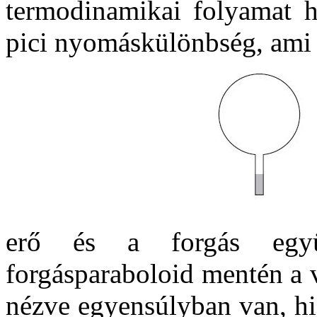
termodinamikai folyamat ha
pici nyomáskülönbség, ami 
erő és a forgás együ
forgásparaboloid mentén a 
nézve egyensúlyban van, his