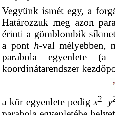
Vegyünk ismét egy, a forgá
Határozzuk meg azon para
érinti a gömblombik síkmet
a pont
h
-val mélyebben, 
parabola egyenlete (a
koordinátarendszer kezdőpo
2
a kör egyenlete pedig
x
+
y
parabola egyenletébe helyet