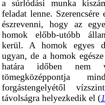
a súrlódási munka kiszám
feladat lenne. Szerencsére
észrevenni, hogy az egye
homok előbb-utóbb álland
kerül. A homok egyes d
ugyan, de a homok egésze 
határa időben nem v
tömegközéppontja mi
forgástengelyétől vízs
távolságra helyezkedik el (
1