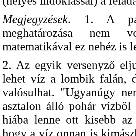
(helyes indoklással) a felad
Megjegyzések
. 1. A par
meghatározása nem vo
matematikával ez nehéz is le
2. Az egyik versenyző elju
lehet víz a lombik falán, 
valósulhat. "Ugyanúgy ne
asztalon álló pohár vízből
hiába lenne ott kisebb az 
hogy a víz onnan is kimász