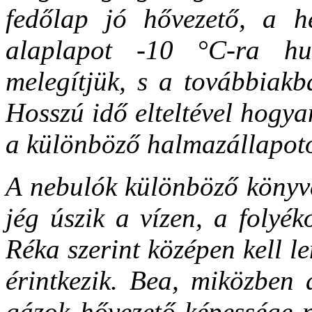
fedőlap jó hővezető, a he
alaplapot -10 °C-ra hu
melegítjük, s a továbbiakb
Hosszú idő elteltével hogy
a különböző halmazállapot
A nebulók különböző könyve
jég úszik a vízen, a folyék
Réka szerint középen kell le
érintkezik. Bea, miközben 
gázok hővezető-képessége n