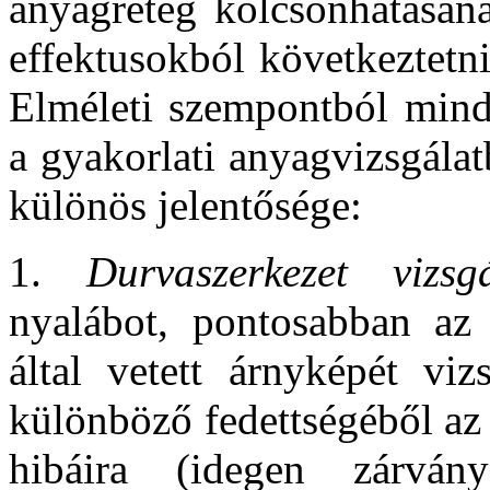
anyagréteg kölcsönhatásán
effektusokból következtetni
Elméleti szempontból minde
a gyakorlati anyagvizsgála
különös jelentősége:
1.
Durvaszerkezet vizsgá
nyalábot, pontosabban az
által vetett árnyképét viz
különböző fedettségéből az
hibáira (idegen zárván