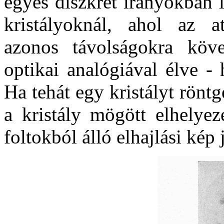
egyes diszkrét irányokban l
kristályoknál, ahol az 
azonos távolságokra köv
optikai analógiával élve -
Ha tehát egy kristályt rönt
a kristály mögött elhelyez
foltokból álló elhajlási kép