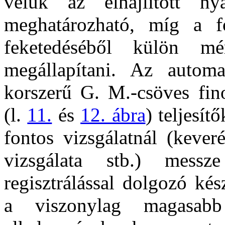
velük az elhajlított nya
meghatározható, míg a fo
feketedéséből külön mér
megállapítani. Az automat
korszerű G. M.-csöves fin
(l.
11.
és
12. ábra
) teljesí
fontos vizsgálatnál (keveré
vizsgálata stb.) messz
regisztrálással dolgozó kés
a viszonylag magasabb 