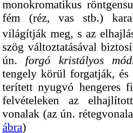
monokromatikus röntgensug
fém (réz, vas stb.) kara
világítják meg, s az elhajlás
szög változtatásával biztos
ún.
forgó kristályos mód
tengely körül forgatják, és 
terített nyugvó hengeres f
felvételeken az elhajlíto
vonalak (az ún. rétegvonal
ábra
)