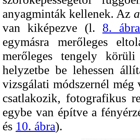
anyagminták kellenek. Az
a
van kiképezve (l.
8. ábra
egymásra merőleges elto
merőleges tengely körüli 
helyzetbe be lehessen állí
vizsgálati módszernél még 
csatlakozik, fotografikus r
egybe van építve a fényérz
és
10. ábra
).