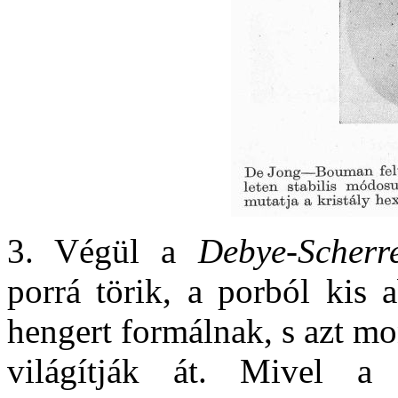
3. Végül a
Debye-Scherr
porrá törik, a porból kis 
hengert formálnak, s azt m
világítják át. Mivel a