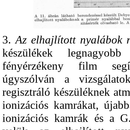
3.
Az elhajlított nyalábok 
készülékek legnagyobb 
fényérzékeny film segí
úgyszólván a vizsgálato
regisztráló készüléknek at
ionizációs kamrákat, újab
ionizációs kamrák és a G