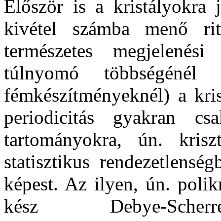
Először is a kristályokra 
kivétel számba menő rit
természetes megjelenés
túlnyomó többségénél
fémkészítményeknél) a kris
periodicitás gyakran cs
tartományokra, ún. kriszt
statisztikus rendezetlens
képest. Az ilyen, ún. polik
kész Debye-Scherre