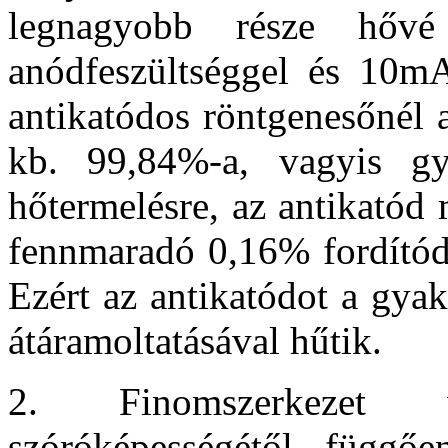
legnagyobb része hőv
anódfeszültséggel és 10m
antikatódos röntgenesőnél 
kb. 99,84%-a, vagyis gy
hőtermelésre, az antikatód 
fennmaradó 0,16% fordítódi
Ezért az antikatódot a gyak
átáramoltatásával hűtik.
2. Finomszerkezet 
szóróképességétől függ