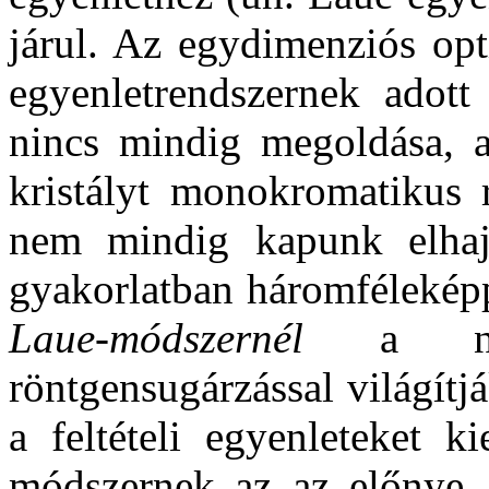
járul. Az egydimenziós opt
egyenletrendszernek adott
nincs mindig megoldása, a
kristályt monokromatikus 
nem mindig kapunk elhajl
gyakorlatban háromféleképp
Laue-módszernél
a nyug
röntgensugárzással világít
a feltételi egyenleteket k
módszernek az az előnye, 