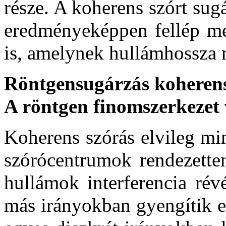
része. A koherens szórt su
eredményeképpen fellép mé
is, amelynek hullámhossza 
Röntgensugárzás koherens
A röntgen finomszerkezet 
Koherens szórás elvileg mi
szórócentrumok rendezetten
hullámok interferencia rév
más irányokban gyengítik e