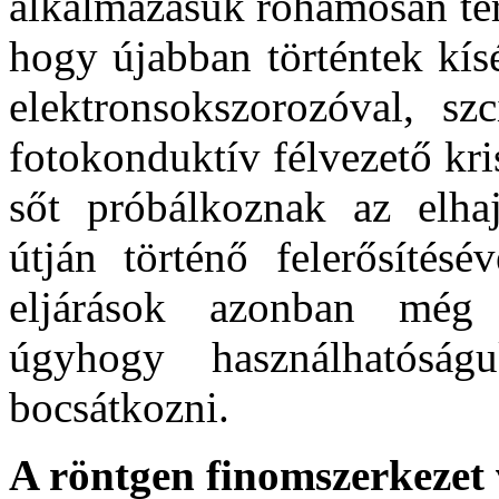
alkalmazásuk rohamosan ter
hogy újabban történtek kísé
elektronsokszorozóval, szc
fotokonduktív félvezető kris
sőt próbálkoznak az elhaj
útján történő felerősítésé
eljárások azonban még 
úgyhogy használhatóság
bocsátkozni.
A röntgen finomszerkezet v