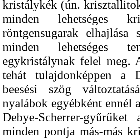
kristálykék (ún. krisztalli
minden lehetséges kris
röntgensugarak elhajlása
minden lehetséges ten
egykristálynak felel meg. A
tehát tulajdonképpen a D
beesési szög változtatásá
nyalábok egyébként ennél a
Debye-Scherrer-gyűrűket
minden pontja más-más kris