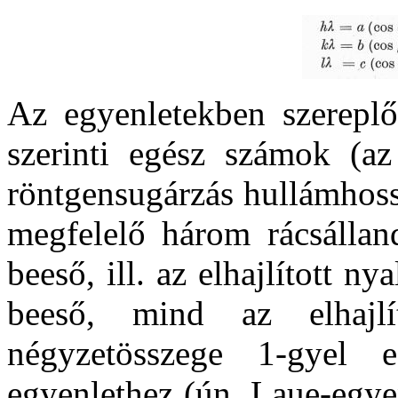
Az egyenletekben szereplő 
szerinti egész számok (az 
röntgensugárzás hullámhos
megfelelő három rácsállan
beeső, ill. az elhajlított n
beeső, mind az elhajlít
négyzetösszege 1-gyel e
egyenlethez (ún. Laue-egye