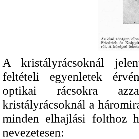
A kristályrácsoknál jele
feltételi egyenletek érv
optikai rácsokra az
kristályrácsoknál a háromi
minden elhajlási folthoz h
nevezetesen: