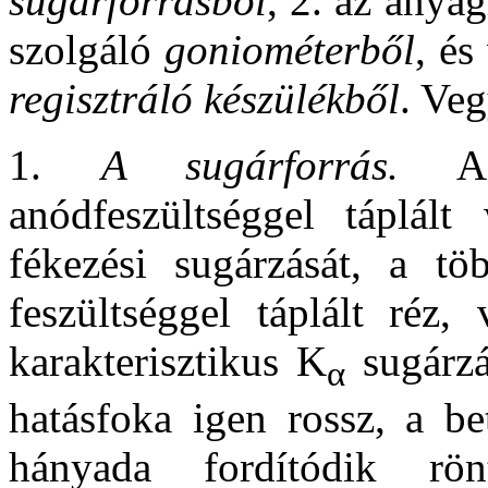
sugárforrásból
, 2. az anya
szolgáló
goniométerből
, és
regisztráló készülékből
. Veg
1.
A sugárforrás.
A L
anódfeszültséggel táplált
fékezési sugárzását, a t
feszültséggel táplált réz,
karakterisztikus K
sugárzá
α
hatásfoka igen rossz, a be
hányada fordítódik rönt