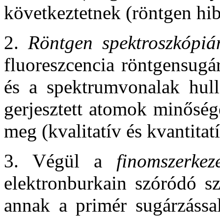
következtetnek (röntgen hib
2.
Röntgen spektroszkópiá
fluoreszcencia röntgensugá
és a spektrumvonalak hull
gerjesztett atomok minőség
meg (kvalitatív és kvantitat
3. Végül a
finomszerkez
elektronburkain szóródó sz
annak a primér sugárzássa