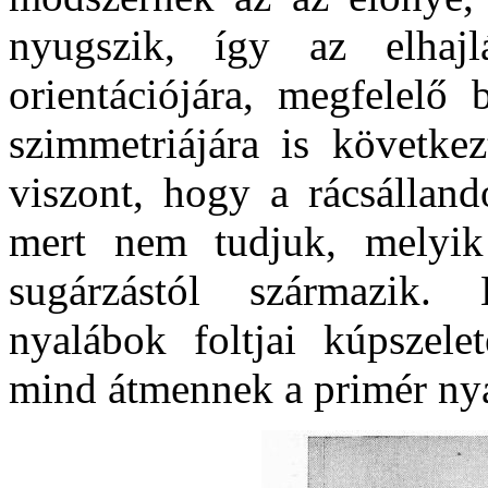
nyugszik, így az elhajl
orientációjára, megfelelő 
szimmetriájára is követke
viszont, hogy a rácsálland
mert nem tudjuk, melyik
sugárzástól származik. L
nyalábok foltjai kúpszel
mind átmennek a primér nya