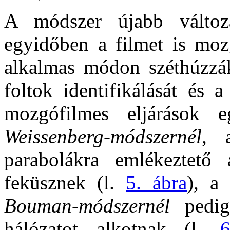
A módszer újabb változat
egyidőben a filmet is mozg
alkalmas módon széthúzzák
foltok identifikálását és 
mozgófilmes eljárások e
Weissenberg-módszernél
, a
parabolákra emlékeztető
feküsznek (l.
5. ábra
), a
Bouman-módszernél
pedig 
hálózatot alkotnak (l.
6