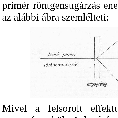
primér röntgensugárzás ene
az alábbi ábra szemlélteti:
Mivel a felsorolt effek