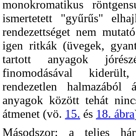
monokromatikus röntgens
ismertetett "gyűrűs" elha
rendezettséget nem mutat
igen ritkák (üvegek, gyan
tartott anyagok jórész
finomodásával kiderült
rendezetlen halmazából 
anyagok között tehát ninc
átmenet (vö.
15.
és
18. ábra
Másodszor: a teljes hár