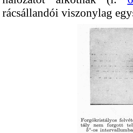
rácsállandói viszonylag eg