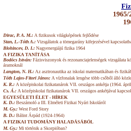
Fiz
1965/2
19
Dirac, P. A. M.:
A fizikusok világképének fejlődése
Stan, L.-Tóth A.:
Vizsgálatok a tömegarány kifejezésével kapcsolatb
Blohincev, D. I.:
Nagyenergiájú fizika 1964
A FIZIKA TANÍTÁSA
Bodócs István:
Fázisviszonyok és rezonanciajelenségek vizsgálata 
áramoknál
Langton, N. H.:
Az asztronautika az iskolai matematikában és fiziká
Tóth Lajos-Fitori János:
A vízfonalak lengése több csőből álló kö
K. R.:
A középiskolai fizikatanárok VII. országos ankétja (1964. ápril
Cs. Á.:
A középiskolai fizikatanárok VII. országos ankétjával kapcsola
EGYESÜLETI ÉLET - HÍREK
K. D.:
Beszámoló a III. Elméleti Fizikai Nyári Iskoláról
M. Gy.:
West Ford Story
B. D.:
Bálint Árpád (1924-1964)
A FIZIKAI TUDOMÁNY HALADÁSÁBÓL
M. Gy.:
Mi történik a Skorpióban?