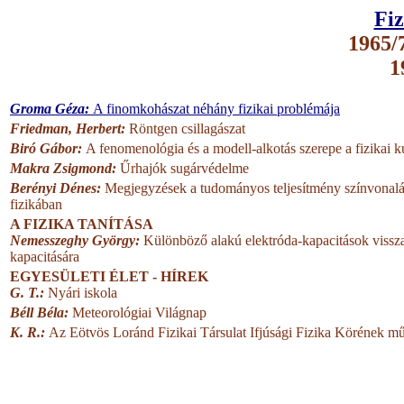
Fiz
1965/7
1
Groma Géza:
A finomkohászat néhány fizikai problémája
Friedman, Herbert:
Röntgen csillagászat
Biró Gábor:
A fenomenológia és a modell-alkotás szerepe a fizikai k
Makra Zsigmond:
Űrhajók sugárvédelme
Berényi Dénes:
Megjegyzések a tudományos teljesítmény színvonalán
fizikában
A FIZIKA TANÍTÁSA
Nemesszeghy György:
Különböző alakú elektróda-kapacitások vissz
kapacitására
EGYESÜLETI ÉLET - HÍREK
G. T.:
Nyári iskola
Béll Béla:
Meteorológiai Világnap
K. R.:
Az Eötvös Loránd Fizikai Társulat Ifjúsági Fizika Körének m