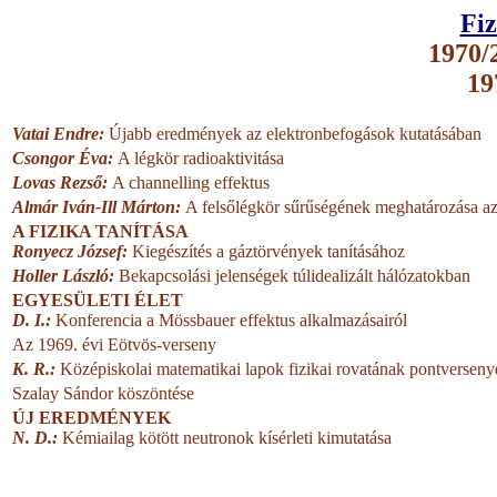
Fiz
1970/2
19
Vatai Endre:
Újabb eredmények az elektronbefogások kutatásában
Csongor Éva:
A légkör radioaktivitása
Lovas Rezső:
A channelling effektus
Almár Iván-Ill Márton:
A felsőlégkör sűrűségének meghatározása az 
A FIZIKA TANÍTÁSA
Ronyecz József:
Kiegészítés a gáztörvények tanításához
Holler László:
Bekapcsolási jelenségek túlidealizált hálózatokban
EGYESÜLETI ÉLET
D. I.:
Konferencia a Mössbauer effektus alkalmazásairól
Az 1969. évi Eötvös-verseny
K. R.:
Középiskolai matematikai lapok fizikai rovatának pontverseny
Szalay Sándor köszöntése
ÚJ EREDMÉNYEK
N. D.:
Kémiailag kötött neutronok kísérleti kimutatása