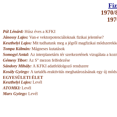
Fiz
1970/8
197
Pál Lénárd:
Húsz éves a KFKI
Jánossy Lajos:
Van-e vektorpotenciáloknak fizikai jelentése?
Keszthelyi Lajos:
Mit tudhatunk meg a jégről magfizikai módszerekk
Tompa Kálmán:
Mágneses kutatások
Somogyi Antal:
Az interplanetáris tér szerkezetének vizsgálata a ko
Gémesy Tibor:
Az S° mezon felfedezése
Sándory Mihály:
A KFKI adatfeldolgozó rendszere
Kosály György:
A tartalék-reaktivitás meghatározásának egy új móds
EGYESÜLETI ÉLET
Keszthelyi Lajos:
Levél
ATOMKI:
Levél
Marx György:
Levél