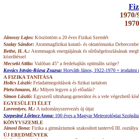
Fiz
1970/9
1970
Jánossy Lajos:
Köszöntöm a 20 éves Fizikai Szemlét
Szalay Sándor:
Atommagfizikai kutató- és oktatómunka Debrecenb
Bethe, H. A.:
Atommagok energiájának és sűrűségeloszlásának megha
közelítéssel
Mecseki Attila:
Valóban 45° a ferdehajítás optimális szöge?
Kovács István-Rózsa Zsuzsa:
Horváth János, 1922-1970 + irodalmi
A FIZIKA TANÍTÁSA
Holics László:
Feladatmegoldások és fizikai tartalom
Pietschmann, H.:
Milyen legyen a jó előadás?
Simon László:
Egyszerű ultrahang-generátor és a vele végezhető kísé
EGYESÜLETI ÉLET
Lavrentyev, M.:
A tudományszervezés új útjai
Szepesiné Lőrincz Anna:
100 éves a Magyar Meteorológiai Szolgála
KÖNYVSZEMLE
Jánosi Ilona:
Fizika a gimnáziumok szakosított tantervű III. osztály
ÚJ EREDMÉNYEK