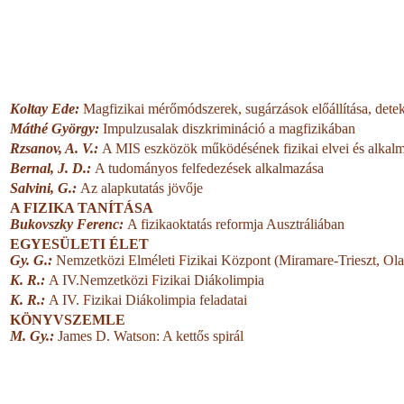
Koltay Ede:
Magfizikai mérőmódszerek, sugárzások előállítása, detek
Máthé György:
Impulzusalak diszkrimináció a magfizikában
Rzsanov, A. V.:
A MIS eszközök működésének fizikai elvei és alkal
Bernal, J. D.:
A tudományos felfedezések alkalmazása
Salvini, G.:
Az alapkutatás jövője
A FIZIKA TANÍTÁSA
Bukovszky Ferenc:
A fizikaoktatás reformja Ausztráliában
EGYESÜLETI ÉLET
Gy. G.:
Nemzetközi Elméleti Fizikai Központ (Miramare-Trieszt, Ola
K. R.:
A IV.Nemzetközi Fizikai Diákolimpia
K. R.:
A IV. Fizikai Diákolimpia feladatai
KÖNYVSZEMLE
M. Gy.:
James D. Watson: A kettős spirál