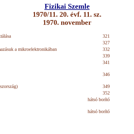
Fizikai Szemle
1970/11. 20. évf. 11. sz.
1970. november
tálása
321
327
mazásuk a mikroelektronikában
332
339
341
346
szország)
349
352
hátsó borító
hátsó borító