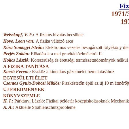
Fiz
1971/3
19
Weisskopf, V. F.:
A fizikus hivatás becsülete
Hove, Leon van:
A fizika változó arca
Kósa Somogyi István:
Elektromos vezetés besugárzott folyékony di
Perjés Zoltán:
Előadások a mai gravitációelméletről II.
Holics László:
Korszerűség és érettségi természettudományok nélkül
A FIZIKA TANÍTÁSA
Koczó Ferenc:
Eszköz a kinetikus gázelmélet bemutatásához
EGYESÜLETI ÉLET
Csontos Gyula-Dobozi Miklós:
Piszkéstetőn épül az új 10 m átmérőj
ÚJ EREDMÉNYEK
KÖNYVSZEMLE
H. I.:
Párkányi László: Fizikai példatár középiskolásoknak Mechanik
A. A.:
Aktuelle Strahlenschutzprobleme