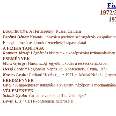
Fiz
1972/3
19
Barlai Katalin:
A Hertzsprung- Russel diagram
Berényi Dénes:
Kutatási irányok a pozitron szétsugárzás vizsgálatáb
Energiatermelő reaktorok üzemeltetési tapasztalatai
A FIZIKA TANÍTÁSA
Ronyecz József:
Légpárnás kísérletek a középiskolai fizikatanításban
ESEMÉNYEK
Marx György:
Háromszög- együttműködés a részecskefizikában
Dezső Loránt:
Regionális Napfizikai Konferencia, Gyula, 1971
Kovács István:
Gerhard Herzberg, az 1971-es kémiai Nobel-díj nyer
EREDMÉNYEK
Gy.G.:
A naprendszer stabilitása a kvalitatív nézőpont a mechanikáb
VÉLEMÉNYEK
Schalk Gyula:
Várhat- e valóban a Tau Ceti népe?
Lewis, L. J.:
CETI-konferencia határozatai