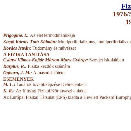
Fiz
1976/5
1
Prigogine, I.:
Az élet termodinamikája
Szegő Károly-Tóth Kálmán:
Multiperiferializmus, multiperiferiális 
Kovács István:
Tudomány és művészet
A FIZIKA TANÍTÁSA
Csányi Vilmos-Kajtár Márton-Marx György:
Szovjet iskolákban
Karplus, R.:
Fizika kezdők számára
Ogborn, J. M.:
A második főtétel
ESEMÉNYEK
M. L.:
Tanárok továbbképzése Debrecenben
K. R.:
Az Ifjúsági Fizikai Kör tavaszi ankétja
Az Európai Fizikai Társulat (EPS) kiadta a Hewlett-Packard-Europhys