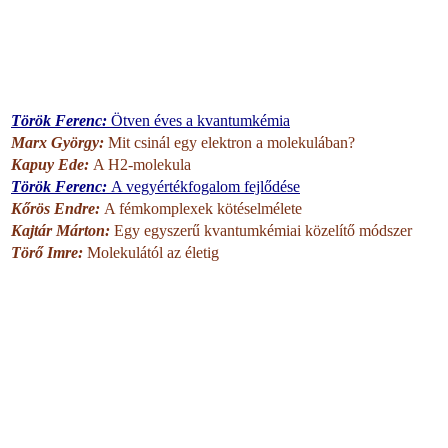
Török Ferenc:
Ötven éves a kvantumkémia
Marx György:
Mit csinál egy elektron a molekulában?
Kapuy Ede:
A H2-molekula
Török Ferenc:
A vegyértékfogalom fejlődése
Kőrös Endre:
A fémkomplexek kötéselmélete
Kajtár Márton:
Egy egyszerű kvantumkémiai közelítő módszer
Törő Imre:
Molekulától az életig