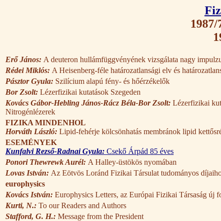
Fiz
1987/7
1
Erő János:
A deuteron hullámfüggvényének vizsgálata nagy impulzu
Rédei Miklós:
A Heisenberg-féle határozatlansági elv és határozatla
Pásztor Gyula:
Szilícium alapú fény- és hőérzékelők
Bor Zsolt:
Lézerfizikai kutatások Szegeden
Kovács Gábor-Hebling János-Rácz Béla-Bor Zsolt:
Lézerfizikai ku
Nitrogénlézerek
FIZIKA MINDENHOL
Horváth László:
Lipid-fehérje kölcsönhatás membránok lipid kettősr
ESEMÉNYEK
Kunfalvi Rezső-Radnai Gyula:
Csekő Árpád 85 éves
Ponori Thewrewk Aurél:
A Halley-üstökös nyomában
Lovas István:
Az Eötvös Loránd Fizikai Társulat tudományos díjaiho
europhysics
Kovács István:
Europhysics Letters, az Európai Fizikai Társaság új f
Kurti, N.:
To our Readers and Authors
Stafford, G. H.:
Message from the President