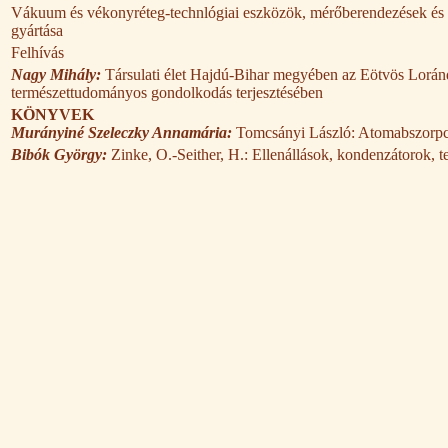
Vákuum és vékonyréteg-technlógiai eszközök, mérőberendezések és a
gyártása
Felhívás
Nagy Mihály:
Társulati élet Hajdú-Bihar megyében az Eötvös Loránd
természettudományos gondolkodás terjesztésében
KÖNYVEK
Murányiné Szeleczky Annamária:
Tomcsányi László: Atomabszorpc
Bibók György:
Zinke, O.-Seither, H.: Ellenállások, kondenzátorok, t